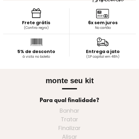
Frete grátis
6x sem juros
(Confira regra)
No cartão
5% de desconto
Entrega a jato
á vista no boleto
(SP capital em 48h)
monte seu kit
Para qual finalidade?
Banhar
Tratar
Finalizar
Alisar