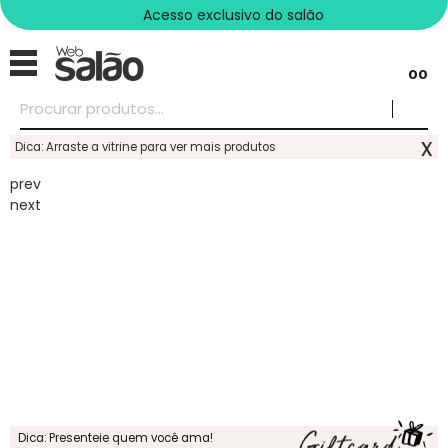
Acesso exclusivo do salão
00
x
Dica: Arraste a vitrine para ver mais produtos
prev
next
Dica: Presenteie quem você ama!