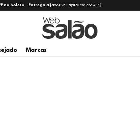
(SP Capital em até 48h)
F no boleto
Entrega a jato
sejado
Marcas