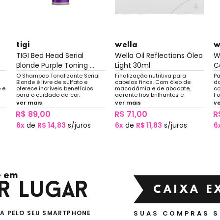
tigi
wella
w
TIGI Bed Head Serial
Wella Oil Reflections Óleo
W
Blonde Purple Toning ...
Light 30ml
C
O Shampoo Tonalizante Serial
Finalização nutritiva para
Pa
Blonde é livre de sulfato e
cabelos finos. Com óleo de
da
 e
oferece incríveis benefícios
macadâmia e de abacate,
co
para o cuidado da cor.
garante fios brilhantes e
Fo
ar,
nutridos sem pesar.
fi
ver mais
ver mais
v
o
mo
R$ 89,00
R$ 71,00
R
.
6x
de
R$ 14,83
s/juros
6x
de
R$ 11,83
s/juros
6
 em
r lugar
CAIXA E
VA PELO SEU SMARTPHONE
SUAS COMPRAS 