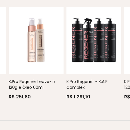
K.Pro Regenér Leave-in
K.Pro Regenér - K.A.P
K.
120g e Óleo 60ml
Complex
12
R$ 251,80
R$ 1.291,10
R$