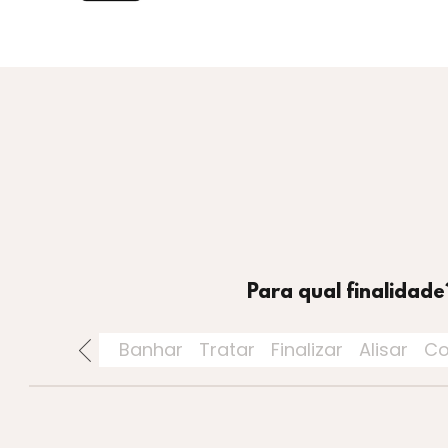
Para qual finalidade
Perfumaria
Banhar
Tratar
Finalizar
Alisar
Co