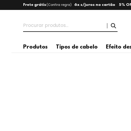
(
Confira regra
)
Frete grátis
6x s/juros no cartão
5% OF
Produtos
Tipos de cabelo
Efeito de