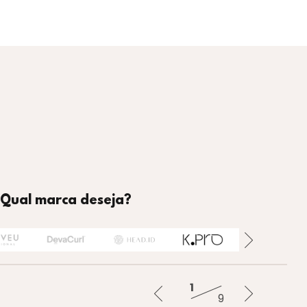
Qual marca deseja?
har
Tratar
Finalizar
Alisar
Colorir
Sustentáve
1
9