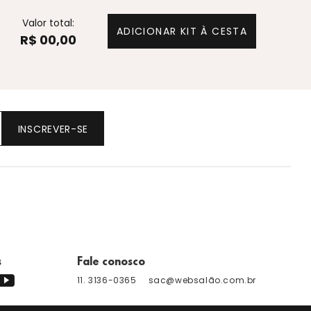
Valor total:
ADICIONAR KIT À CESTA
R$ 00,00
INSCREVER-SE
s
Fale conosco
11. 3136-0365
sac@websalão.com.br