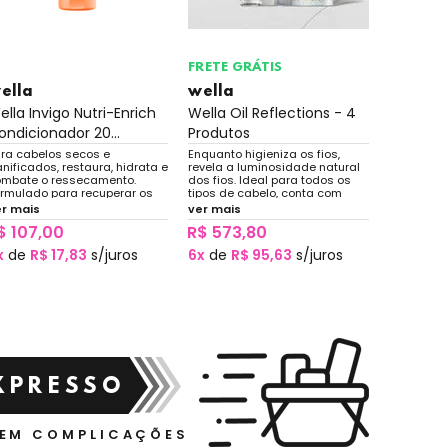
FRETE GRÁTIS
ella
wella
wella
ella Invigo Nutri-Enrich
Wella Oil Reflections - 4
Wella D
ondicionador 20...
Produtos
Blonde R
ra cabelos secos e
Enquanto higieniza os fios,
Limpeza e
nificados, restaura, hidrata e
revela a luminosidade natural
ideais par
mbate o ressecamento.
dos fios. Ideal para todos os
naturais o
rmulado para recuperar os
tipos de cabelo, conta com
limpeza su
os, proporciona suavidade e
extrato de chá branco para
realça o b
er mais
ver mais
ver mais
vimento natural.
garantir brilho, além de óleos
os tons a
$ 107,00
R$ 573,80
R$ 205
que propiciam maciez.
maciez ao
x
de
R$ 17,83
s/juros
6x
de
R$ 95,63
s/juros
6x
de
R$
XPRESSO
SEM COMPLICAÇÕES