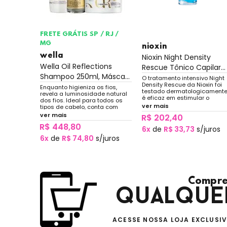
FRETE GRÁTIS SP / RJ /
MG
nioxin
wella
Nioxin Night Density
Wella Oil Reflections
Away
Rescue Tônico Capilar...
Shampoo 250ml, Másca...
rado, com
O tratamento intensivo Night
té 72
Density Rescue da Nioxin foi
Enquanto higieniza os fios,
testado dermatologicamente
revela a luminosidade natural
é eficaz em estimular o
dos fios. Ideal para todos os
aumento da densidade capil
ver mais
tipos de cabelo, conta com
reduzindo a queda de cabel
extrato de chá branco para
ver mais
R$ 202,40
associada à oxidação da
garantir brilho, além de óleos
superfície do couro cabeludo
R$ 448,80
que propiciam maciez.
juros
6x
de
R$ 33,73
s/juros
6x
de
R$ 74,80
s/juros
Compre
qualque
ACESSE NOSSA LOJA EXCLUSI