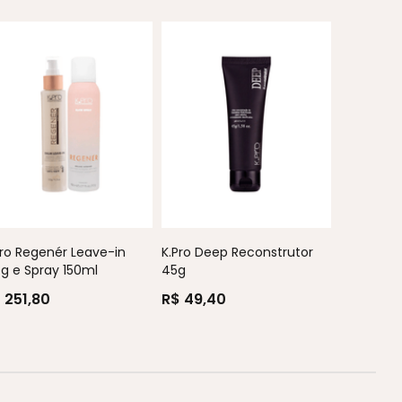
K.Pro Sty
Bastão 4
Pro Regenér Leave-in
K.Pro Deep Reconstrutor
R$ 112,4
0g e Spray 150ml
45g
 251,80
R$ 49,40