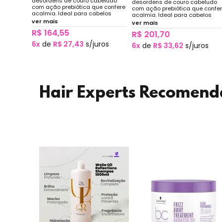
desordens de couro cabeludo
desordens de couro cabeludo
com ação prebiótica que confere
com ação prebiótica que confe
acalmia. Ideal para cabelos
acalmia. Ideal para cabelos
quimicamente tratados
ver mais
quimicamente tratados
ver mais
(descoloridos, coloridos,
(descoloridos, coloridos,
R$ 164,55
tonalizados ou alisados) ou em
R$ 201,70
tonalizados ou alisados) ou em
constante exposição a sol, mar e
constante exposição a sol, mar 
6x
de
R$ 27,43
s/juros
6x
de
R$ 33,62
s/juros
piscina.
piscina.
Hair Experts Recomen