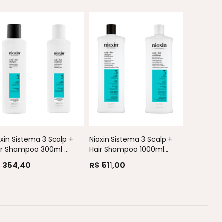
Nioxin Si
Hair Sham
oxin Sistema 3 Scalp +
Nioxin Sistema 3 Scalp +
R$ 354,
ir Shampoo 300ml ...
Hair Shampoo 1000ml...
 354,40
R$ 511,00