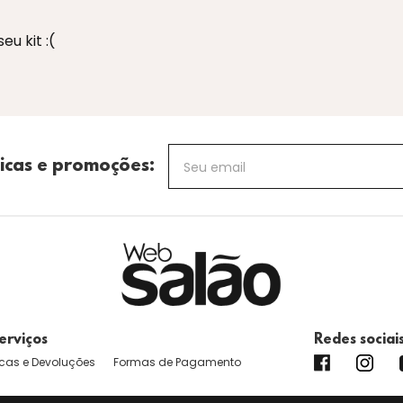
u kit :(
icas e promoções:
erviços
Redes sociai
cas e Devoluções
Formas de Pagamento