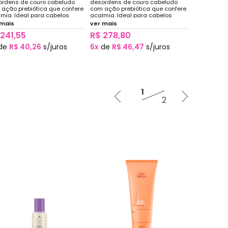
ordens de couro cabeludo
desordens de couro cabeludo
ação prebiótica que confere
com ação prebiótica que confere
mia. Ideal para cabelos
acalmia. Ideal para cabelos
micamente tratados
quimicamente tratados
 mais
ver mais
coloridos, coloridos,
(descoloridos, coloridos,
 241,55
R$ 278,80
lizados ou alisados) ou em
tonalizados ou alisados) ou em
tante exposição a sol, mar e
constante exposição a sol, mar e
de
R$ 40,26
s/juros
6x
de
R$ 46,47
s/juros
ina.
piscina.
1
2