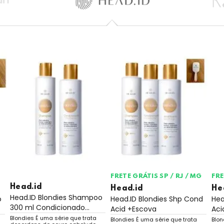
FRETE GRÁTIS SP / RJ / MG
FRE
Head.id
Head.id
He
Head.ID Blondies Shampoo
o
Head.ID Blondies Shp Cond
Hea
300 ml Condicionado...
Acid +Escova
Aci
Blondies É uma série que trata
Blondies É uma série que trata
Blon