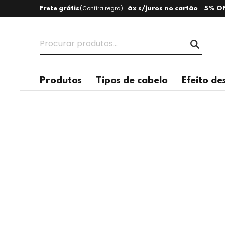
(
Confira regra
)
Frete grátis
6x s/juros no cartão
5% OF
Produtos
Tipos de cabelo
Efeito de