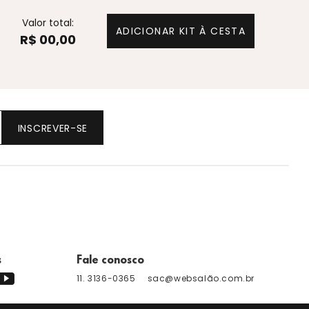
Valor total:
ADICIONAR KIT À CESTA
R$ 00,00
INSCREVER-SE
s
Fale conosco
11. 3136-0365
sac@websalão.com.br