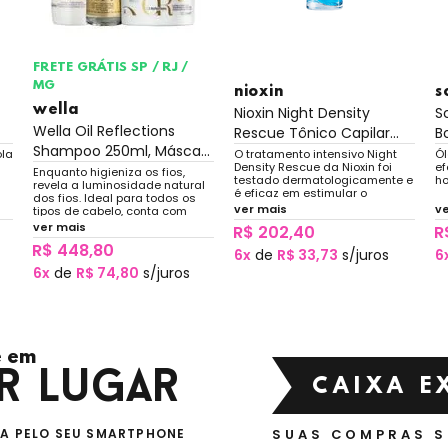
FRETE GRÁTIS SP / RJ /
MG
nioxin
s
wella
Nioxin Night Density
S
Wella Oil Reflections
Rescue Tônico Capilar...
B
Shampoo 250ml, Másca...
B
ola
O tratamento intensivo Night
Ól
Density Rescue da Nioxin foi
ef
Enquanto higieniza os fios,
testado dermatologicamente e
ho
revela a luminosidade natural
é eficaz em estimular o
dos fios. Ideal para todos os
ho
aumento da densidade capilar,
ver mais
v
tipos de cabelo, conta com
reduzindo a queda de cabelo
extrato de chá branco para
ver mais
R$ 202,40
R
associada à oxidação da
garantir brilho, além de óleos
superfície do couro cabeludo.
R$ 448,80
que propiciam maciez.
6x
de
R$ 33,73
s/juros
6
6x
de
R$ 74,80
s/juros
 em
r lugar
CAIXA E
VA PELO SEU SMARTPHONE
SUAS COMPRAS 