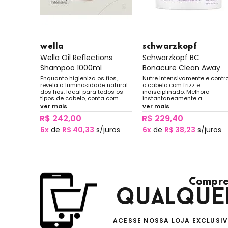
wella
schwarzkopf
ions Óleo
Wella Oil Reflections
Schwarzkopf BC
Shampoo 1000ml
Bonacure Clean Away
Babassu...
 para
Enquanto higieniza os fios,
Nutre intensivamente e contr
leo de
revela a luminosidade natural
o cabelo com frizz e
cate,
dos fios. Ideal para todos os
indisciplinado. Melhora
es e
tipos de cabelo, conta com
instantaneamente a
extrato de chá branco para
maleabilidade e promove bril
ver mais
ver mais
garantir brilho, além de óleos
intenso.
R$ 242,00
R$ 229,40
que propiciam maciez.
uros
6x
de
R$ 40,33
s/juros
6x
de
R$ 38,23
s/juros
Compre
qualque
ACESSE NOSSA LOJA EXCLUSI