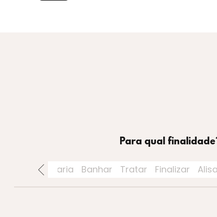
Para qual finalidade
rios
Perfumaria
Banhar
Tratar
Finalizar
Alis