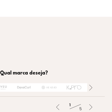
Qual marca deseja?
Banhar
Tratar
Finalizar
Alisar
1
5