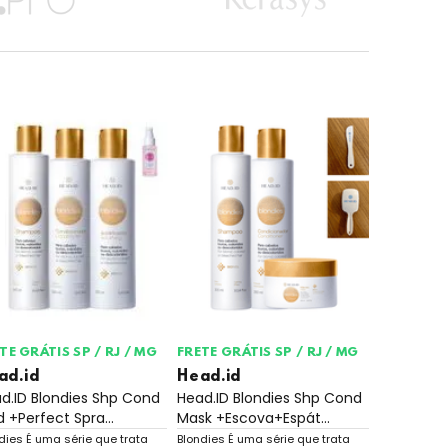
TE GRÁTIS SP / RJ / MG
FRETE GRÁTIS SP / RJ / MG
ad.id
Head.id
d.ID Blondies Shp Cond
Head.ID Blondies Shp Cond
d +Perfect Spra...
Mask +Escova+Espát...
dies É uma série que trata
Blondies É uma série que trata