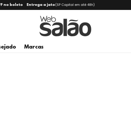
(SP Capital em até 48h)
F no boleto
Entrega a jato
sejado
Marcas