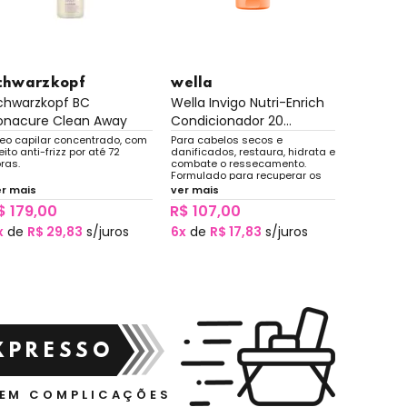
FRETE GR
MG
chwarzkopf
wella
wella
chwarzkopf BC
Wella Invigo Nutri-Enrich
Wella Oi
onacure Clean Away
Condicionador 20...
100ml e Ó
abassu...
eo capilar concentrado, com
Para cabelos secos e
eito anti-frizz por até 72
danificados, restaura, hidrata e
Kit com ó
ras.
combate o ressecamento.
como trat
Formulado para recuperar os
leave-in, 
fios, proporciona suavidade e
er mais
ver mais
extra bril
movimento natural.
pré-trata
ver mais
$ 179,00
R$ 107,00
químicos. 
R$ 368
para os c
x
de
R$ 29,83
s/juros
6x
de
R$ 17,83
s/juros
6x
de
R$
XPRESSO
SEM COMPLICAÇÕES