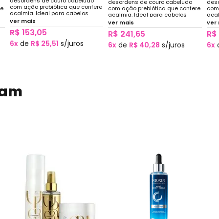
desordens de couro cabeludo
desordens de couro cabeludo
des
com ação prebiótica que confere
re
com ação prebiótica que confere
com 
acalmia. Ideal para cabelos
acalmia. Ideal para cabelos
acal
quimicamente tratados
ver mais
quimicamente tratados
qui
ver mais
ver
(descoloridos, coloridos,
(descoloridos, coloridos,
(des
R$ 153,05
tonalizados ou alisados) ou em
R$ 241,65
R$
tonalizados ou alisados) ou em
tona
constante exposição a sol, mar e
e
constante exposição a sol, mar e
cons
6x
de
R$ 25,51
s/juros
6x
de
R$ 40,28
s/juros
6x
piscina.
piscina.
pisc
dam