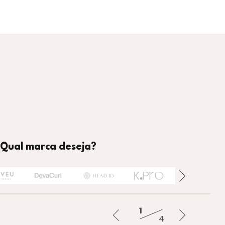
Qual marca deseja?
Banhar
Tratar
Finalizar
Alisar
1
4