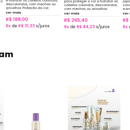
e hidratar os cabelos coloridos,
ro
para proteger a cor e hidratar os
jap
descoloridos, com mechas ou
cabelos coloridos, descoloridos,
cond
grisalhos Proteção da cor,
com mechas ou grisalhos.
e pr
hidratação leve reparação e
a
ver mais
Proteção da cor, Hidratação leve,
colo
ver mais
ver
brilho.
reparacao capilar, brilho e
Fór
R$ 188,00
R$ 265,40
R$
maciez
hial
ami
6x
de
R$ 31,33
s/juros
6x
de
R$ 44,23
s/juros
6x
dam