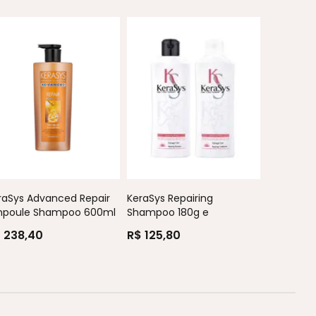
KeraSys R
Condicio
raSys Advanced Repair
KeraSys Repairing
R$ 67,4
poule Shampoo 600ml
Shampoo 180g e
Condicionad...
 238,40
R$ 125,80