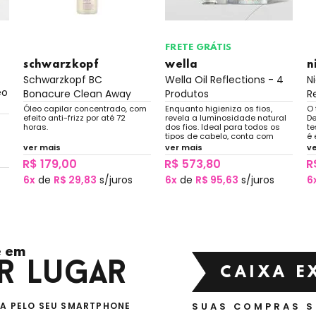
FRETE GRÁTIS
schwarzkopf
wella
n
Schwarzkopf BC
Wella Oil Reflections - 4
N
eo
Bonacure Clean Away
Produtos
R
Babassu...
Óleo capilar concentrado, com
Enquanto higieniza os fios,
O 
efeito anti-frizz por até 72
revela a luminosidade natural
De
horas.
dos fios. Ideal para todos os
te
tipos de cabelo, conta com
é 
extrato de chá branco para
au
ver mais
ver mais
v
garantir brilho, além de óleos
re
sos
R$ 179,00
R$ 573,80
R
que propiciam maciez.
as
va
su
6x
de
R$ 29,83
s/juros
6x
de
R$ 95,63
s/juros
6
 em
r lugar
CAIXA E
VA PELO SEU SMARTPHONE
SUAS COMPRAS 