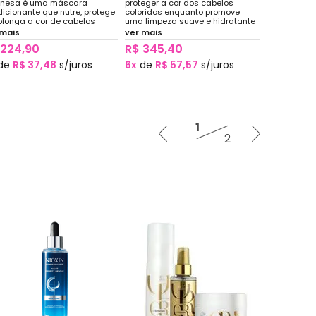
onesa é uma máscara
proteger a cor dos cabelos
icionante que nutre, protege
coloridos enquanto promove
olonga a cor de cabelos
uma limpeza suave e hidratante
ridos, loiros e mechas.
Condicionador desenvolvido
 mais
ver mais
mula enriquecida com ácido
para proteger a cor e hidratar os
 224,90
R$ 345,40
urônico, ceramidas e
cabelos coloridos, descoloridos,
noácidos
com mechas ou grisalhos
de
R$ 37,48
s/juros
6x
de
R$ 57,57
s/juros
1
2