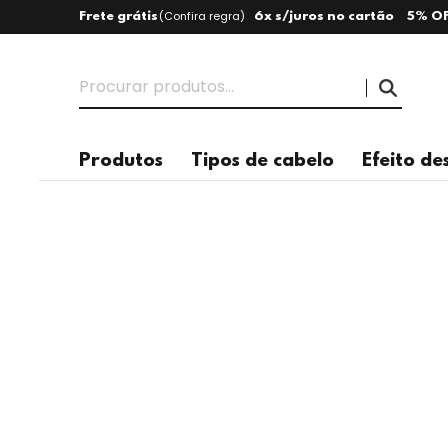
(
Confira regra
)
Frete grátis
6x s/juros no cartão
5% OF
Produtos
Tipos de cabelo
Efeito de