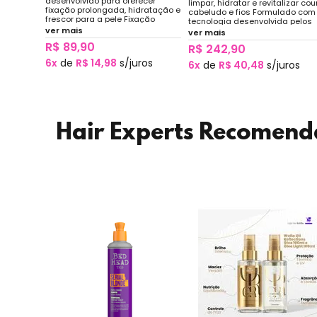
desenvolvido para oferecer
limpar, hidratar e revitalizar cou
fixação prolongada, hidratação e
cabeludo e fios Formulado com
frescor para a pele Fixação
tecnologia desenvolvida pelos
prolongada, tratamento e
ver mais
laboratórios Kosé, é uma terapi
ver mais
proteção, acabamento leve,
capilar inovadora que limpa,
R$ 89,90
versão portátil de 35ml perfeita
R$ 242,90
tonifica e hidrata sem agredir o
para carregar na bolsa ou
couro cabeludo nem ressecar
6x
de
R$ 14,98
s/juros
6x
de
R$ 40,48
s/juros
nécessaire.
Hair Experts Recomen