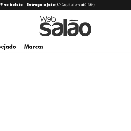
(SP Capital em até 48h)
F no boleto
Entrega a jato
sejado
Marcas