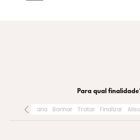
Para qual finalidade
rios
Perfumaria
Banhar
Tratar
Finalizar
Alis