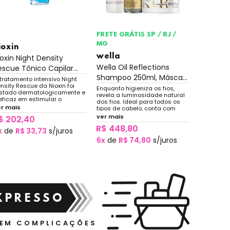
FRETE GRÁTIS SP / RJ /
MG
ioxin
wella
wella
ioxin Night Density
Wella In
Wella Oil Reflections
escue Tônico Capilar...
Condicio
Shampoo 250ml, Másca...
tratamento intensivo Night
Para cabe
nsity Rescue da Nioxin foi
danificado
Enquanto higieniza os fios,
stado dermatologicamente e
combate o
revela a luminosidade natural
eficaz em estimular o
Formulado
dos fios. Ideal para todos os
mento da densidade capilar,
fios, prop
er mais
ver mais
tipos de cabelo, conta com
duzindo a queda de cabelo
movimento
extrato de chá branco para
ver mais
$ 202,40
R$ 107
sociada à oxidação da
garantir brilho, além de óleos
perfície do couro cabeludo.
R$ 448,80
que propiciam maciez.
x
de
R$ 33,73
s/juros
6x
de
R$
6x
de
R$ 74,80
s/juros
XPRESSO
SEM COMPLICAÇÕES