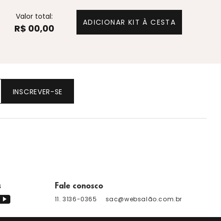
Valor total:
ADICIONAR KIT À CESTA
R$ 00,00
INSCREVER-SE
s
Fale conosco
11. 3136-0365
sac@websalão.com.br