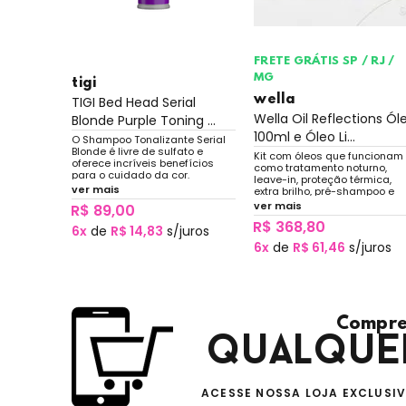
FRETE GRÁTIS SP / RJ /
MG
tigi
wella
ions Óleo
TIGI Bed Head Serial
Wella Oil Reflections Ól
Blonde Purple Toning ...
100ml e Óleo Li...
 para
O Shampoo Tonalizante Serial
leo de
Blonde é livre de sulfato e
Kit com óleos que funcionam
cate,
oferece incríveis benefícios
como tratamento noturno,
es e
para o cuidado da cor.
leave-in, proteção térmica,
ver mais
extra brilho, pré-shampoo e
pré-tratamento para proces
ver mais
R$ 89,00
químicos. Finalização nutriti
R$ 368,80
para os cabelos.
uros
6x
de
R$ 14,83
s/juros
6x
de
R$ 61,46
s/juros
Compre
qualque
ACESSE NOSSA LOJA EXCLUSI