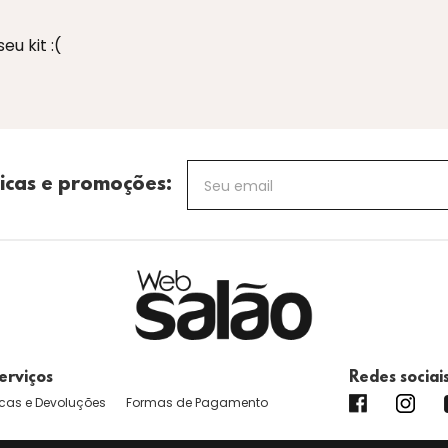
u kit :(
icas e promoções:
erviços
Redes sociai
cas e Devoluções
Formas de Pagamento