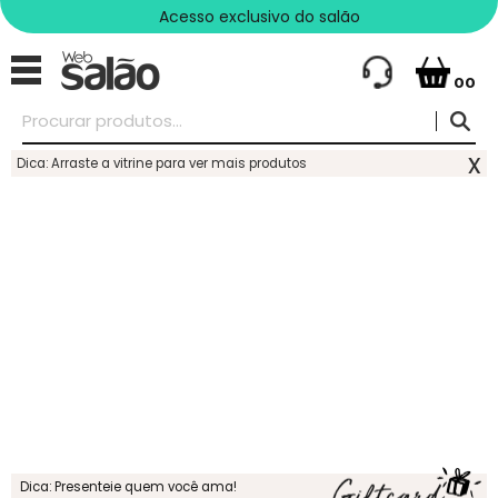
Acesso exclusivo do salão
00
x
Dica: Arraste a vitrine para ver mais produtos
Dica: Presenteie quem você ama!