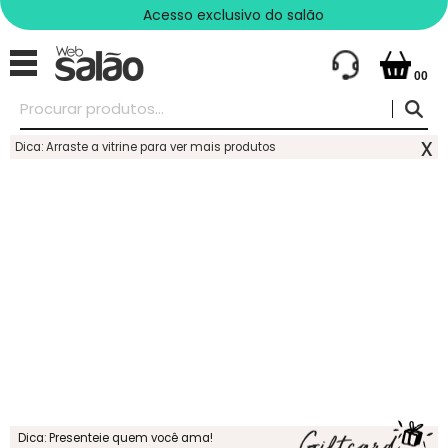
Acesso exclusivo do salão
00
x
Dica: Arraste a vitrine para ver mais produtos
Dica: Presenteie quem você ama!