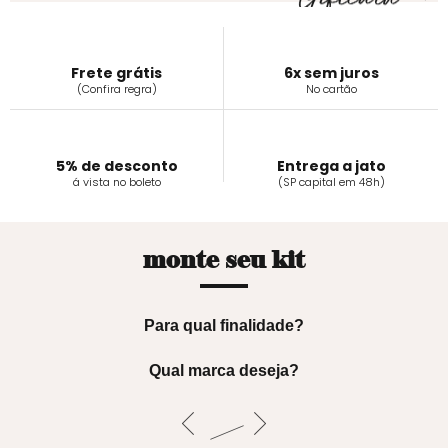
Frete grátis
6x sem juros
(Confira regra)
No cartão
5% de desconto
Entrega a jato
á vista no boleto
(SP capital em 48h)
monte seu kit
Para qual finalidade?
Qual marca deseja?