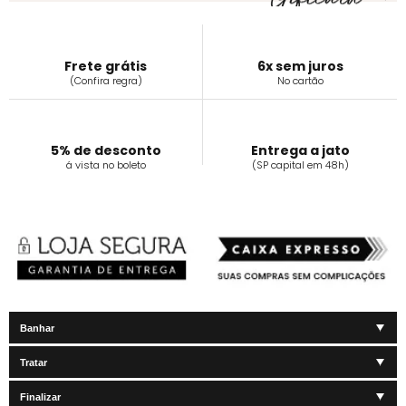
Frete grátis
6x sem juros
(Confira regra)
No cartão
5% de desconto
Entrega a jato
á vista no boleto
(SP capital em 48h)
Banhar
Tratar
Finalizar