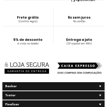
Frete grátis
6x sem juros
(Confira regra)
No cartão
5% de desconto
Entrega a jato
á vista no boleto
(SP capital em 48h)
Banhar
Tratar
Finalizar