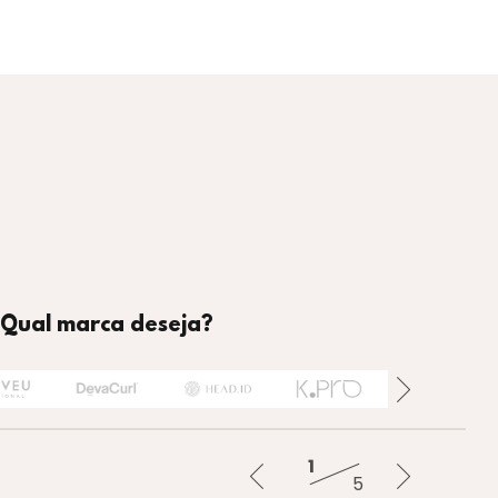
Qual marca deseja?
Banhar
Tratar
Finalizar
Alisar
1
5