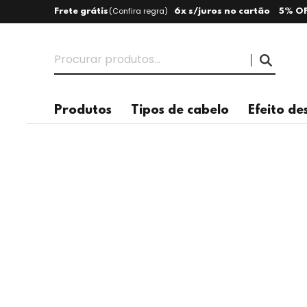
(
Confira regra
)
Frete grátis
6x s/juros no cartão
5% OF
Produtos
Tipos de cabelo
Efeito de