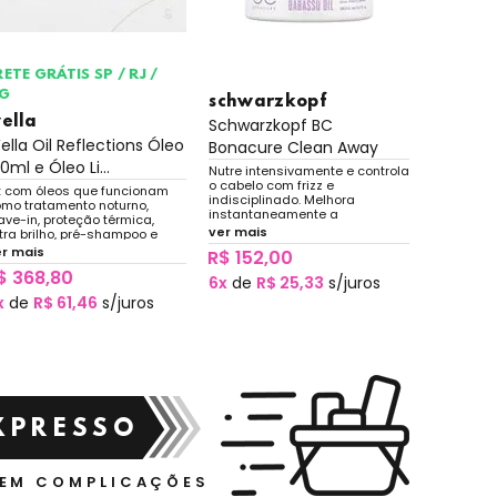
RETE GRÁTIS SP / RJ /
FRETE GR
G
MG
schwarzkopf
ella
wella
Schwarzkopf BC
ella Oil Reflections Óleo
Wella Oi
Bonacure Clean Away
0ml e Óleo Li...
Shampoo
Babassu...
Nutre intensivamente e controla
o cabelo com frizz e
t com óleos que funcionam
Enquanto h
indisciplinado. Melhora
mo tratamento noturno,
revela a 
instantaneamente a
ave-in, proteção térmica,
dos fios. 
maleabilidade e promove brilho
ver mais
tra brilho, pré-shampoo e
tipos de 
intenso.
é-tratamento para processos
extrato d
er mais
ver mais
R$ 152,00
ímicos. Finalização nutritiva
garantir b
$ 368,80
R$ 448
ra os cabelos.
que propi
6x
de
R$ 25,33
s/juros
x
de
R$ 61,46
s/juros
6x
de
R$
XPRESSO
SEM COMPLICAÇÕES