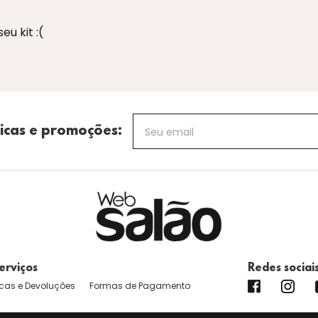
u kit :(
icas e promoções:
erviços
Redes sociai
cas e Devoluções
Formas de Pagamento