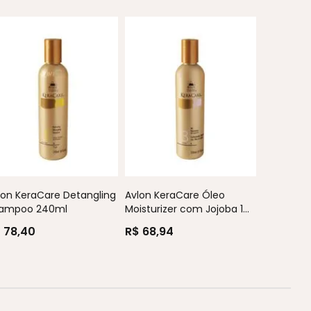
Avlon Ker
Scalp Con
lon KeraCare Detangling
Avlon KeraCare Óleo
R$ 95,7
ampoo 240ml
Moisturizer com Jojoba 1...
 78,40
R$ 68,94