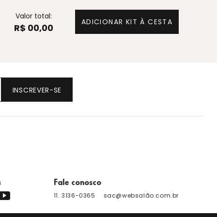
Valor total:
ADICIONAR KIT À CESTA
R$ 00,00
INSCREVER-SE
s
Fale conosco
11. 3136-0365
sac@websalão.com.br