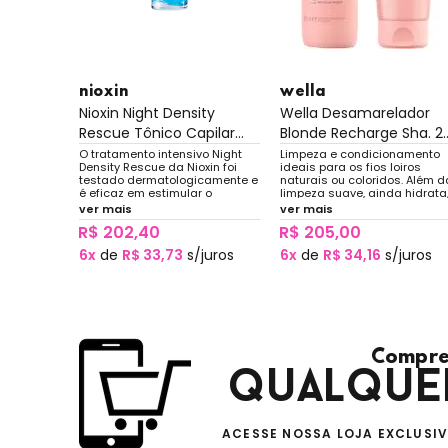
nioxin
wella
Nioxin Night Density
Wella Desamarelador
Away
Rescue Tônico Capilar...
Blonde Recharge Sha. 2..
rado, com
O tratamento intensivo Night
Limpeza e condicionamento
té 72
Density Rescue da Nioxin foi
ideais para os fios loiros
testado dermatologicamente e
naturais ou coloridos. Além d
é eficaz em estimular o
limpeza suave, ainda hidrata
aumento da densidade capilar,
realça o brilho natural, remov
ver mais
ver mais
reduzindo a queda de cabelo
os tons amarelados e propic
R$ 202,40
R$ 205,00
associada à oxidação da
maciez ao toque.
superfície do couro cabeludo.
juros
6x
de
R$ 33,73
s/juros
6x
de
R$ 34,16
s/juros
Compre
qualque
ACESSE NOSSA LOJA EXCLUSI