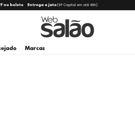
(SP Capital em até 48h)
F no boleto
Entrega a jato
sejado
Marcas