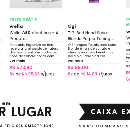
FRETE GRÁTIS
F
M
wella
tigi
w
Wella Oil Reflections - 4
TIGI Bed Head Serial
W
.
Produtos
Blonde Purple Toning ...
10
Enquanto higieniza os fios,
O Shampoo Tonalizante Serial
revela a luminosidade natural
Blonde é livre de sulfato e
Ki
a
dos fios. Ideal para todos os
oferece incríveis benefícios
co
,
tipos de cabelo, conta com
para o cuidado da cor.
le
e
extrato de chá branco para
ver mais
ver mais
ex
ia
garantir brilho, além de óleos
pr
v
R$ 573,80
R$ 89,00
que propiciam maciez.
qu
R
pa
6x
de
R$ 95,63
s/juros
6x
de
R$ 14,83
s/juros
6
 em
r lugar
CAIXA E
VA PELO SEU SMARTPHONE
SUAS COMPRAS 