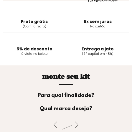
Frete grátis
6x sem juros
(Confira regra)
No cartão
5% de desconto
Entrega a jato
á vista no boleto
(SP capital em 48h)
monte seu kit
Para qual finalidade?
Qual marca deseja?