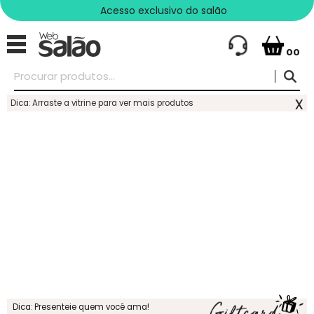
Acesso exclusivo do salão
00
x
Dica: Arraste a vitrine para ver mais produtos
Dica: Presenteie quem você ama!