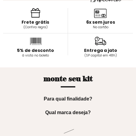
Frete grátis
6x sem juros
(Confira regra)
No cartão
5% de desconto
Entrega a jato
á vista no boleto
(SP capital em 48h)
monte seu kit
Para qual finalidade?
Qual marca deseja?