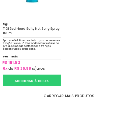
tigi
TIGI Bed Head Salty Not Sorry Spray
100ml
Spray de Sal. Para dar textura, corpo, volume e
fixação flexível. O look: ondas com textursa de
praia, camadas destacadas e tranças
descontruídas, estilo boho.
ver mais
R$ 161,90
6x
de
R$ 26,98
s/juros
ADICIONAR À CESTA
CARREGAR MAIS PRODUTOS