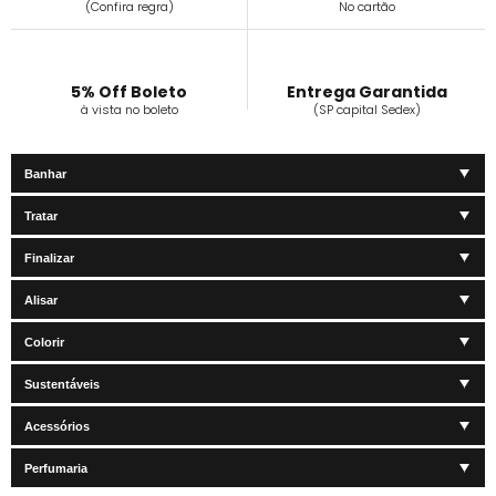
(Confira regra)
No cartão
5% Off Boleto
Entrega Garantida
à vista no boleto
(SP capital Sedex)
Banhar
Tratar
Finalizar
Alisar
Colorir
Sustentáveis
Acessórios
Perfumaria