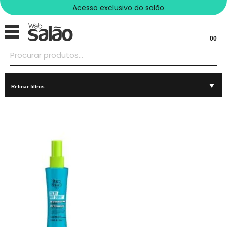
Acesso exclusivo do salão
00
Refinar filtros