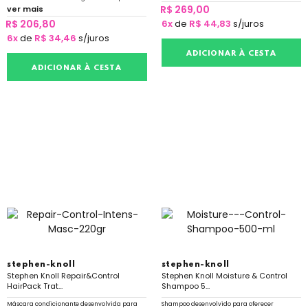
equilíbrio
R$ 269,00
ver mais
R$ 206,80
6x
de
R$ 44,83
s/juros
6x
de
R$ 34,46
s/juros
ADICIONAR À CESTA
ADICIONAR À CESTA
stephen-knoll
stephen-knoll
Stephen Knoll Repair&Control
Stephen Knoll Moisture & Control
HairPack Trat...
Shampoo 5...
Máscara condicionante desenvolvida para
Shampoo desenvolvido para oferecer