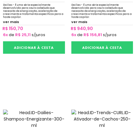
Dailies - É uma série especialmente
Dailies - É uma série especialmente
desenvolvida para couro cabeludo que
desenvolvida para couro cabeludo que
necessita de energização, aceleração de
necessita de energização, aceleração de
crescimento e tratamentos específicos para a
crescimento e tratamentos específicos para a
haste capilar.
haste capilar.
ver mais
ver mais
R$ 150,70
R$ 940,90
6x
de
R$ 25,11
s/juros
6x
de
R$ 156,81
s/juros
ADICIONAR À CESTA
ADICIONAR À CESTA