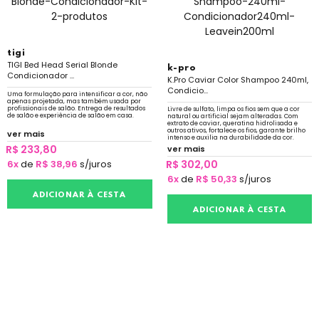
tigi
TIGI Bed Head Serial Blonde
k-pro
Condicionador ...
K.Pro Caviar Color Shampoo 240ml,
Condicio...
Uma formulação para intensificar a cor, não
apenas projetada, mas também usada por
profissionais de salão. Entrega de resultados
Livre de sulfato, limpa os fios sem que a cor
de salão e experiência de salão em casa.
natural ou artificial sejam alteradas. Com
extrato de caviar, queratina hidrolisada e
outros ativos, fortalece os fios, garante brilho
ver mais
intenso e auxilia na durabilidade da cor.
R$ 233,80
ver mais
6x
de
R$ 38,96
s/juros
R$ 302,00
6x
de
R$ 50,33
s/juros
ADICIONAR À CESTA
ADICIONAR À CESTA