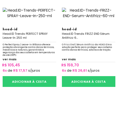
head-id
head-id
Head.ID Trends PERFECT SPRAY
Head.ID Trends FRIZZ END Sérum
Leave-In 250 ml
Antifrizz 6...
O Perfect Spray | Leave-In Bifásico oferece
O Frizz End | Sérum Antifrizz da HEAD.ID é a
proteção abrangente contra danos térmicos,
solução perfeita para proteger seus cabelos
mecânicos e naturais, garantindo a
contra danos térmicos, solares e de tração.
segurança dos seus cabelos em temperaturas
de até 230°C.
ver mais
ver mais
R$ 105,45
R$ 159,70
6x
de
R$ 17,57
s/juros
6x
de
R$ 26,61
s/juros
ADICIONAR À CESTA
ADICIONAR À CESTA