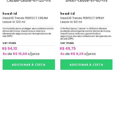
head-id
head-id
Head.ID Trends PERFECT CREAM
Head.ID Trends PERFECT SPRAY
Leave-In 120 ml
Leave-In 60 ml
Formulado para proteger seus cabelos contra
O Perfect Spray | Leave-In Bifásico oferece
danos térmicos, mecânicos e naturais,
proteção abrangente contra danos térmicos,
oferecendo segurança em temperaturas de
mecânicos e naturais, garantindo a
até 230°C.
segurança dos seus cabelos em temperaturas
de até 230°C.
ver mais
ver mais
R$ 94,10
R$ 49,75
6x
de
R$ 15,68
s/juros
6x
de
R$ 8,29
s/juros
ADICIONAR À CESTA
ADICIONAR À CESTA