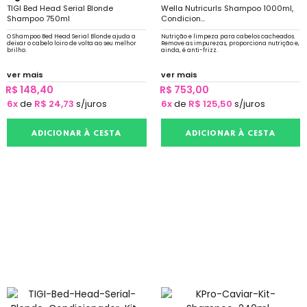
TIGI Bed Head Serial Blonde
Wella Nutricurls Shampoo 1000ml,
Shampoo 750ml
Condicion...
O Shampoo Bed Head Serial Blonde ajuda a
Nutrição e limpeza para cabelos cacheados.
deixar o cabelo loiro de volta ao seu melhor
Remove as impurezas, proporciona nutrição e,
brilho.
ainda, é anti-frizz.
ver mais
ver mais
R$ 148,40
R$ 753,00
6x
de
R$ 24,73
s/juros
6x
de
R$ 125,50
s/juros
ADICIONAR À CESTA
ADICIONAR À CESTA