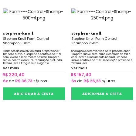
stephen-knoll
stephen-knoll
Stephen Knoll Form Control
Stephen Knoll Form Control
Shampoo 500ml
Shampoo 250ml
Shampoo desenvolvido para proporcionar
Shampoo é desenvolvido para proporcionar
limpeza suave, disciplina e controle do frizz
limpeza suave, disciplina e controle do frizz
com leveza e movimento natural. Limpeza
com leveza e movimento natural Limpeza
suave, controle do frizz, reparação profunda,
suave, controle do frizz, reparação profunda e
textura leve e Fragrância elegante
Textura leve
ver mais
ver mais
R$ 220,40
R$ 157,40
6x
de
R$ 36,73
s/juros
6x
de
R$ 26,23
s/juros
ADICIONAR À CESTA
ADICIONAR À CESTA