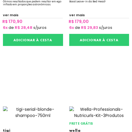
Ótimos resultados que podem resultar em ego
Boost Leave-in da Bed Head!
inflado em proporções astronômicas.
ver mais
ver mais
R$ 170,90
R$ 179,00
6x
de
R$ 28,48
s/juros
6x
de
R$ 29,83
s/juros
ADICIONAR À CESTA
ADICIONAR À CESTA
FRETE GRÁTIS
tigi
wella