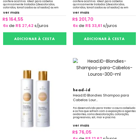
confere acalmia. Ideal para cabelos
confere acalmia. Ideal para cabelos
quimicamente tratados (descoloridos,
quimicamente tratados (descoloridos,
coloridos, tonalizados ou alisados) ou em
coloridos, tonalizados ou alisados) ou em
constante exposição a sol, mar e piscina.
constante exposição a sol, mar e piscina.
ver mais
ver mais
R$ 164,55
R$ 201,70
6x
de
R$ 27,42
s/juros
6x
de
R$ 33,61
s/juros
ADICIONAR À CESTA
ADICIONAR À CESTA
head-id
Head.ID Blondies Shampoo para
Cabelos Lour...
Foi desenvolvido para tratar o couro cabeludo
e os fios que sofrem com a exposição a agentes
oxidantes, como descoloração, coloração,
progressivas, sol, mar e piscina.
ver mais
R$ 76,05
6x
de
R$ 12,67
s/juros