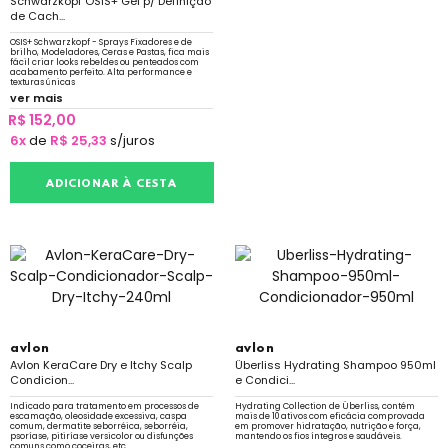
Schwarzkopf OSiS+ Gel p/ Definição
de Cach...
OSIS+ Schwarzkopf - Sprays Fixadores e de
brilho, Modeladores, Ceras e Pastas, fica mais
fácil criar looks rebeldes ou penteados com
acabamento perfeito. Alta performance e
texturas únicas
ver mais
R$ 152,00
6x
de
R$ 25,33
s/juros
ADICIONAR À CESTA
avlon
avlon
Avlon KeraCare Dry e Itchy Scalp
Überliss Hydrating Shampoo 950ml
Condicion...
e Condici...
Indicado para tratamento em processos de
Hydrating Collection de Überliss, contém
escamação, oleosidade excessiva, caspa
mais de 10 ativos com eficácia comprovada
comum, dermatite seborréica, seborréia,
em promover hidratação, nutrição e força,
psoríase, pitiríase versicolor ou disfunções
mantendo os fios íntegros e saudáveis.
comuns como coceiras, etc.