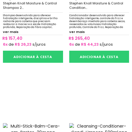
Stephen Knoll Moisture & Control
Stephen Knoll Moisture & Control
Shampoo 2...
Condition...
Shampoo desenvolvido para oferecer
Condicionador desenvolvido para oferecer
hidratação inteligente, disciplina e brilho
hidratação inteligente, controle do frizz e
radiante para cabelos que precisam
desembaraço imediato para cabelos secos,
restaurar a maciez e a saúde Hidratação
ressecados ou volumosos Hidratação
profunda, Reparação da fibra capilar,
profunda, Controle do frizz, Reparação da
Redução do frizz e Fórmula suave
fibra capilar e Maciez e brilho
ver mais
ver mais
R$ 157,40
R$ 265,40
6x
de
R$ 26,23
s/juros
6x
de
R$ 44,23
s/juros
ADICIONAR À CESTA
ADICIONAR À CESTA