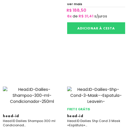
ver mais
R$ 188,50
6x
de
R$ 31,41
s/juros
ADICIONAR À CESTA
FRETE GRÁTIS
head-id
head-id
Head.ID Dailies Shampoo 300 ml
Head.ID Dailies Shp Cond 3 Mask
Condicionad...
+Espátula+...