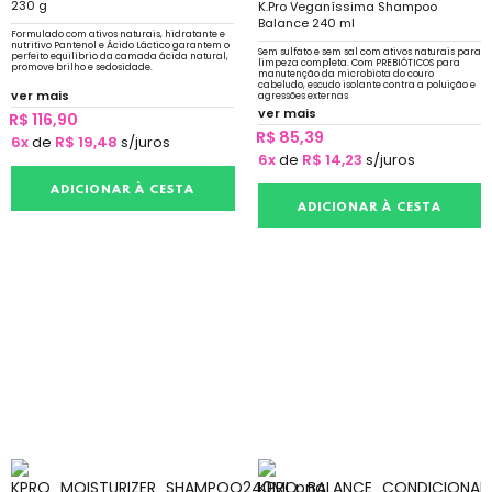
230 g
K.Pro Veganíssima Shampoo
Balance 240 ml
Formulado com ativos naturais, hidratante e
nutritivo Pantenol e Ácido Láctico garantem o
Sem sulfato e sem sal com ativos naturais para
perfeito equilíbrio da camada ácida natural,
limpeza completa. Com PREBIÓTICOS para
promove brilho e sedosidade.
manutenção da microbiota do couro
cabeludo, escudo isolante contra a poluição e
ver mais
agressões externas
ver mais
R$ 116,90
R$ 85,39
6x
de
R$ 19,48
s/juros
6x
de
R$ 14,23
s/juros
ADICIONAR À CESTA
ADICIONAR À CESTA