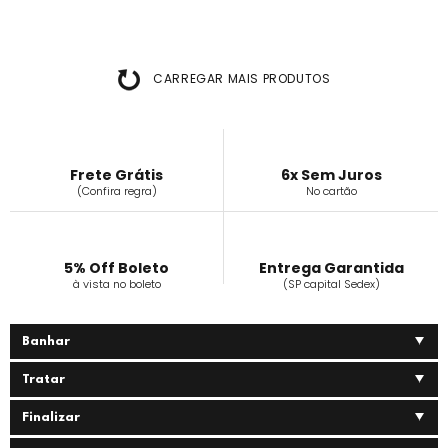
CARREGAR MAIS PRODUTOS
Frete Grátis
6x Sem Juros
(Confira regra)
No cartão
5% Off Boleto
Entrega Garantida
à vista no boleto
(SP capital Sedex)
Banhar
Tratar
Finalizar