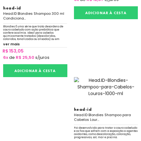
head-id
Head.ID Blondies Shampoo 300 ml
ADICIONAR À CESTA
Condiciona...
Blondies É uma série que trata desordens de
couro cabeludo com ação prebiótica que
confere acalmia. Ideal para cabelos
quimicamente tratados (descoloridos,
coloridos, tonalizados ou alisados) ou em
constante exposição a sol, mar e piscina.
ver mais
R$ 153,05
6x
de
R$ 25,50
s/juros
ADICIONAR À CESTA
head-id
Head.ID Blondies Shampoo para
Cabelos Lour...
Foi desenvolvido para tratar o couro cabeludo
e os fios que sofrem com a exposição a agentes
oxidantes, como descoloração, coloração,
progressivas, sol, mar e piscina.