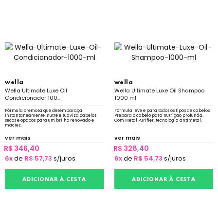
wella
wella
Wella Ultimate Luxe Oil
Wella Ultimate Luxe Oil Shampoo
Condicionador 100...
1000 ml
Fórmula cremosa que desembaraça
Fórmula leve e para todos os tipos de cabelos.
instantaneamente, nutre e suaviza cabelos
Prepara o cabelo para nutrição profunda.
secos e opacos para um brilho renovado e
Com Metal Purifier, tecnologia antimetal.
maciez.
ver mais
ver mais
R$ 346,40
R$ 328,40
6x
de
R$ 57,73
s/juros
6x
de
R$ 54,73
s/juros
ADICIONAR À CESTA
ADICIONAR À CESTA