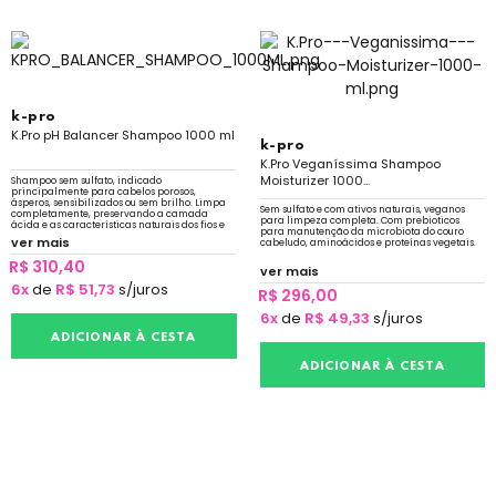
k-pro
K.Pro pH Balancer Shampoo 1000 ml
k-pro
K.Pro Veganíssima Shampoo
Moisturizer 1000...
Shampoo sem sulfato, indicado
principalmente para cabelos porosos,
ásperos, sensibilizados ou sem brilho. Limpa
Sem sulfato e com ativos naturais, veganos
completamente, preservando a camada
para limpeza completa. Com prebioticos
ácida e as características naturais dos fios e
para manutenção da microbiota do couro
do couro cabeludo. Cabelos leves, nutridos e
ver mais
cabeludo, aminoácidos e proteínas vegetais.
brilhantes
R$ 310,40
ver mais
6x
de
R$ 51,73
s/juros
R$ 296,00
6x
de
R$ 49,33
s/juros
ADICIONAR À CESTA
ADICIONAR À CESTA