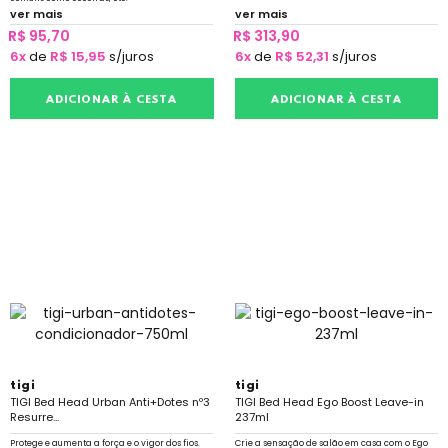
ver mais
ver mais
R$ 95,70
R$ 313,90
6x
de
R$ 15,95
s/juros
6x
de
R$ 52,31
s/juros
ADICIONAR À CESTA
ADICIONAR À CESTA
tigi
tigi
TIGI Bed Head Urban Anti+Dotes nº3
TIGI Bed Head Ego Boost Leave-in
Resurre...
237ml
Protege e aumenta a força e o vigor dos fios.
Crie a sensação de salão em casa com o Ego