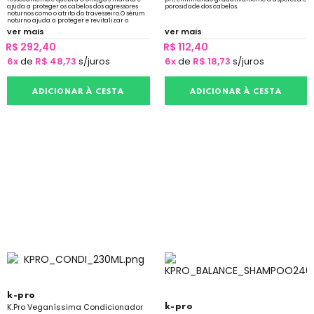
ajuda a proteger os cabelos dos agressores
porosidade dos cabelos.
noturnos como o atrito do travesseiro.O sérum
noturno ajuda a proteger e revitalizar o
cabelo enquanto você dorme
ver mais
ver mais
R$ 292,40
R$ 112,40
6x
de
R$ 48,73
s/juros
6x
de
R$ 18,73
s/juros
ADICIONAR À CESTA
ADICIONAR À CESTA
k-pro
K.Pro Veganíssima Condicionador
k-pro