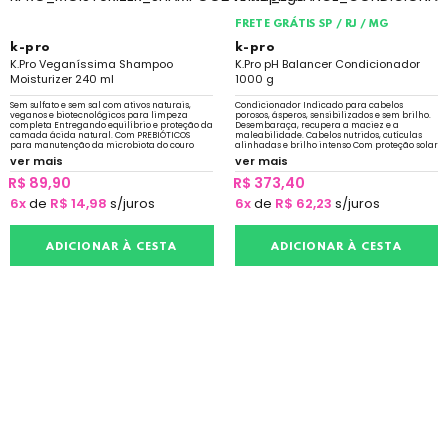
FRETE GRÁTIS SP / RJ / MG
k-pro
k-pro
K.Pro Veganíssima Shampoo
K.Pro pH Balancer Condicionador
Moisturizer 240 ml
1000 g
Sem sulfato e sem sal com ativos naturais,
Condicionador Indicado para cabelos
veganos e biotecnológicos para limpeza
porosos, ásperos, sensibilizados e sem brilho.
completa Entregando equilíbrio e proteção da
Desembaraça, recupera a maciez e a
camada ácida natural. Com PREBIÓTICOS
maleabilidade. Cabelos nutridos, cutículas
para manutenção da microbiota do couro
alinhadas e brilho intenso Com proteção solar
cabeludo
ver mais
ver mais
R$ 89,90
R$ 373,40
6x
de
R$ 14,98
s/juros
6x
de
R$ 62,23
s/juros
ADICIONAR À CESTA
ADICIONAR À CESTA