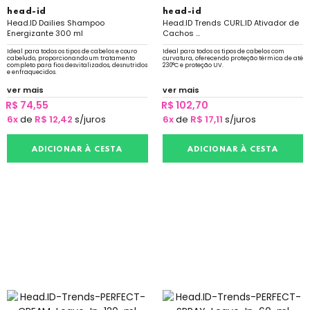
head-id
head-id
Head.ID Dailies Shampoo
Head.ID Trends CURL.ID Ativador de
Energizante 300 ml
Cachos ...
Ideal para todos os tipos de cabelos e couro
Ideal para todos os tipos de cabelos com
cabeludo, proporcionando um tratamento
curvatura, oferecendo proteção térmica de até
completo para fios desvitalizados, desnutridos
230°C e proteção UV.
e enfraquecidos.
ver mais
ver mais
R$ 74,55
R$ 102,70
6x
de
R$ 12,42
s/juros
6x
de
R$ 17,11
s/juros
ADICIONAR À CESTA
ADICIONAR À CESTA