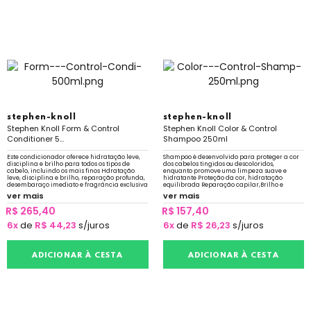
stephen-knoll
stephen-knoll
Stephen Knoll Form & Control
Stephen Knoll Color & Control
Conditioner 5...
Shampoo 250ml
Este condicionador oferece hidratação leve,
Shampoo é desenvolvido para proteger a cor
disciplina e brilho para todos os tipos de
dos cabelos tingidos ou descoloridos,
cabelo, incluindo os mais finos Hdratação
enquanto promove uma limpeza suave e
leve, disciplina e brilho, reparação profunda,
hidratante Proteção da cor, hidratação
desembaraço imediato e fragrância exclusiva
equilibrada Reparação capilar,Brilho e
maciez
ver mais
ver mais
R$ 265,40
R$ 157,40
6x
de
R$ 44,23
s/juros
6x
de
R$ 26,23
s/juros
ADICIONAR À CESTA
ADICIONAR À CESTA