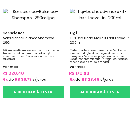
senscience
tigi
Senscience Balance Shampoo
TIGI Bed Head Make It Last Leave-in
280ml
200ml
O Shampoo Balance é ideal para uso diário.
Make It Last é o novo Leave-In da Bed Head,
Limpa e ajuda a manter a hidratação
uma formulação de proteção de cor sem
desejada e o equilíbrio para um cabelo
enxágue, não apenas projetada com, mas
saudável.
usada por profissionais. Entrega resultados e
experiência de salão, em casa.
ver mais
ver mais
R$ 220,40
R$ 170,90
6x
de
R$ 36,73
s/juros
6x
de
R$ 28,48
s/juros
ADICIONAR À CESTA
ADICIONAR À CESTA