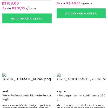
R$ 188,00
6x
de
R$ 40,33
s/juros
6x
de
R$ 31,33
s/juros
ADICIONAR À CESTA
ADICIONAR À CESTA
wella
k-pro
Wella Professionals Ultimate Repair
K.Pro Veganíssima Acidificante 230
Night ...
g
Sérum noturno definitivo corrige a opacidade,
Ideal para fechar as cutículas e balancear o
ressecamento e quebra O ômega9 hidrata e
pH, eliminando gradativamente a aspereza e