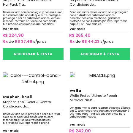
Stephen Knoll Color & Control
Stephen Knoll Color & Control
HairPack Tra...
Condicionado...
Desenvolvida com tecnologia japonesa é uma
Condicionador desenvolvido para proteger a
máscara condicionante que nutre, protege e
cor e hidratar os cabelos coloridos,
prolonga a cor de cabelos coloridos, loiros e
descoloridos, com mechas ou grisalhos.
mechas. Fórmula enriquecida com ácido
Proteção da cor, Hidratação leve, reparacao
hialurônico, ceramidas e aminoácidos
capilar, brilho e maciez
ver mais
ver mais
R$ 224,90
R$ 265,40
6x
de
R$ 37,48
s/juros
6x
de
R$ 44,23
s/juros
ADICIONAR À CESTA
ADICIONAR À CESTA
wella
Wella Profes Ultimate Repair
stephen-knoll
MiracleHair R...
Stephen Knoll Color & Control
Condicionado...
Um tratamento para reparar danos capilares
em 90 segundos graças ao AHA e ao Ômega-9
Ultimate Repair é a solução completa para
Desenvolvido para proteger a cor e hidratar
cabelos danificados
os cabelos coloridos, descoloridos, com
mechas ou grisalhos Proteção da cor,
hidratação leve reparação e brilho.
ver mais
R$ 242,00
ver mais