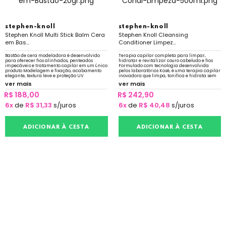
stephen-knoll
stephen-knoll
Stephen Knoll Multi Stick Balm Cera
Stephen Knoll Cleansing
em Bas...
Conditioner Limpez...
Bastão de cera modeladora é desenvolvido
Terapia capilar completa para limpar,
para oferecer fios alinhados, penteados
hidratar e revitalizar couro cabeludo e fios
impecáveis e tratamento capilar em um único
Formulado com tecnologia desenvolvida
produto Modelagem e fixação, acabamento
pelos laboratórios Kosé, é uma terapia capilar
elegante, textura leve e proteção UV
inovadora que limpa, tonifica e hidrata sem
agredir o couro cabeludo nem ressecar
ver mais
ver mais
R$ 188,00
R$ 242,90
6x
de
R$ 31,33
s/juros
6x
de
R$ 40,48
s/juros
ADICIONAR À CESTA
ADICIONAR À CESTA