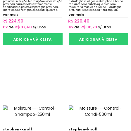
promover nutrição, hidratação e reconstrução
hidratação inteligente, disciplina e brilho
profunda para cabelos extremamente
radiante para cabelos que precisam
danificados e porosos Reparação profunda,
restaurar a maciez e a saúde Hidratação
Hidratação e nutrição, Ação anti-quebra e
profunda, Reparação da fibra capilar,
Restauração do brilho e Redução do frizz
Redução do frizz e Fórmula suave Livre de
ver mais
ver mais
sulfato e silicone
R$ 224,90
R$ 220,40
6x
de
R$ 37,48
s/juros
6x
de
R$ 36,73
s/juros
ADICIONAR À CESTA
ADICIONAR À CESTA
stephen-knoll
stephen-knoll