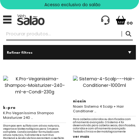
Acesso exclusivo do salão
00
Refinar filtros
nioxin
Nioxin Sistema 4 Scalp + Hair
k-pro
Conditioner ...
K.Pro Veganíssima Shampoo
Moisturizer 240 ...
Para cabelos coloridos ou danificados com
afinamento avançado. O Sistema 4 foi
desenvolvido para cabelos secos, danificados,
Shampoo sem sulfato com ativos naturais,
coloridos e com afinamento avançado.
veganos e biotecnológicos para limpeza
Testado clínica e dermatologicamente
completa. Condicionador formulado com
ativos naturais, hidratante e nutritivo
ver mais
Pantenol e Ácido Láctico garantem o perfeito