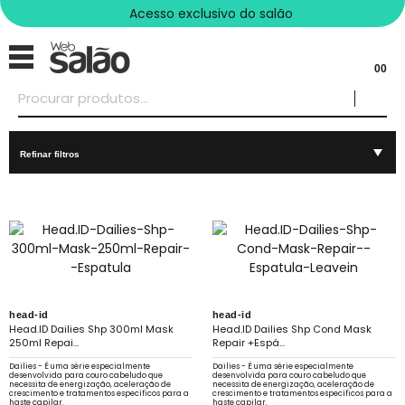
Acesso exclusivo do salão
00
Refinar filtros
head-id
head-id
Head.ID Dailies Shp 300ml Mask
Head.ID Dailies Shp Cond Mask
250ml Repai...
Repair +Espá...
Dailies - É uma série especialmente
Dailies - É uma série especialmente
desenvolvida para couro cabeludo que
desenvolvida para couro cabeludo que
necessita de energização, aceleração de
necessita de energização, aceleração de
crescimento e tratamentos específicos para a
crescimento e tratamentos específicos para a
haste capilar.
haste capilar.