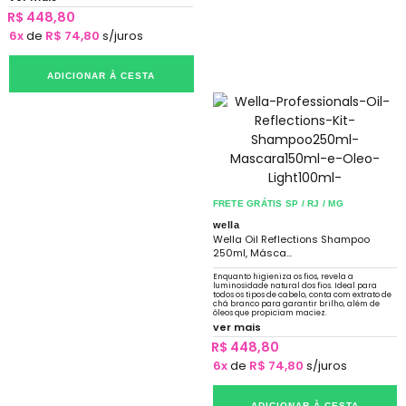
R$ 448,80
6x
de
R$ 74,80
s/juros
ADICIONAR À CESTA
FRETE GRÁTIS SP / RJ / MG
wella
Wella Oil Reflections Shampoo
250ml, Másca...
Enquanto higieniza os fios, revela a
luminosidade natural dos fios. Ideal para
todos os tipos de cabelo, conta com extrato de
chá branco para garantir brilho, além de
óleos que propiciam maciez.
ver mais
R$ 448,80
6x
de
R$ 74,80
s/juros
ADICIONAR À CESTA