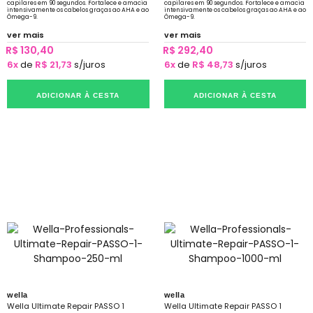
capilares em 90 segundos. Fortalece e amacia
capilares em 90 segundos. Fortalece e amacia
intensivamente os cabelos graças ao AHA e ao
intensivamente os cabelos graças ao AHA e ao
Ômega-9.
Ômega-9.
ver mais
ver mais
R$ 130,40
R$ 292,40
6x
de
R$ 21,73
s/juros
6x
de
R$ 48,73
s/juros
ADICIONAR À CESTA
ADICIONAR À CESTA
wella
wella
Wella Ultimate Repair PASSO 1
Wella Ultimate Repair PASSO 1