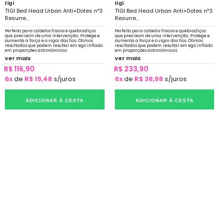
tigi
tigi
TIGI Bed Head Urban Anti+Dotes nº3
TIGI Bed Head Urban Anti+Dotes nº3
Resurre...
Resurre...
Perfeito para cabelos fracos e quebradiços
Perfeito para cabelos fracos e quebradiços
que precisam de uma intervenção. Protege e
que precisam de uma intervenção. Protege e
aumenta a força e o vigor dos fios. Ótimos
aumenta a força e o vigor dos fios. Ótimos
resultados que podem resultar em ego inflado
resultados que podem resultar em ego inflado
em proporções astronômicas
em proporções astronômicas.
ver mais
ver mais
R$ 116,90
R$ 233,90
6x
de
R$ 19,48
s/juros
6x
de
R$ 38,98
s/juros
ADICIONAR À CESTA
ADICIONAR À CESTA