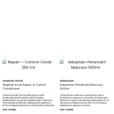
stephen-knoll
sebastian
Stephen Knoll Repair & Control
Sebastian Penetraitt Máscara
Conditioner...
500ml
Condicionador formulado para tratar
Tratamento intensivo reconstrutor para
profundamente cabelos danificados,
fortalecer e reparar os fios danificados que
quebradiços ou porosos Reparação intensiva,
sofreram algum tipo de agressão externa. Os
Hidratação profunda, Redução da quebra e
fios secos e ásperos se tornam brilhantes e
Brilho e toque sedosova e hidratação profunda
sedosos em poucos minutos.
ver mais
ver mais