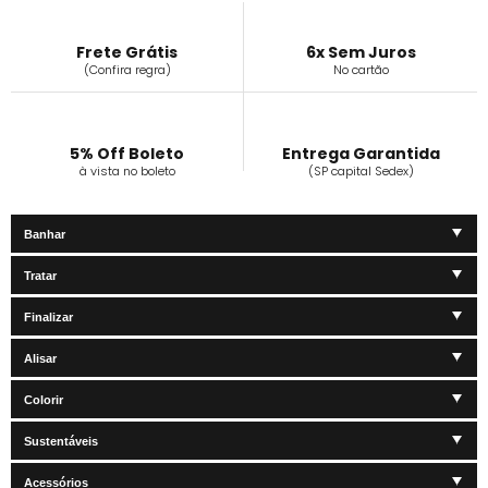
Frete Grátis
6x Sem Juros
(Confira regra)
No cartão
5% Off Boleto
Entrega Garantida
à vista no boleto
(SP capital Sedex)
Banhar
Tratar
Finalizar
Alisar
Colorir
Sustentáveis
Acessórios