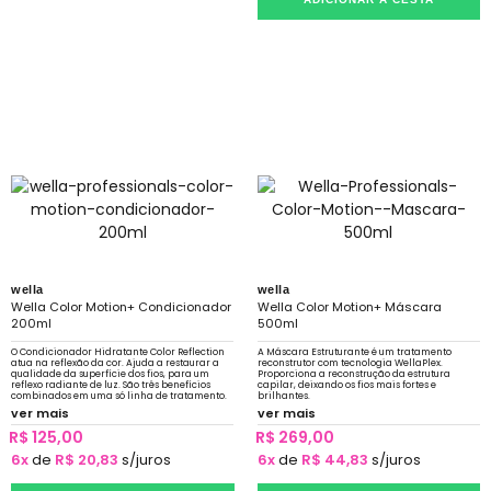
wella
wella
Wella Color Motion+ Condicionador
Wella Color Motion+ Máscara
200ml
500ml
O Condicionador Hidratante Color Reflection
A Máscara Estruturante é um tratamento
atua na reflexão da cor. Ajuda a restaurar a
reconstrutor com tecnologia WellaPlex.
qualidade da superfície dos fios, para um
Proporciona a reconstrução da estrutura
reflexo radiante de luz. São três benefícios
capilar, deixando os fios mais fortes e
combinados em uma só linha de tratamento.
brilhantes.
ver mais
ver mais
R$ 125,00
R$ 269,00
6x
de
R$ 20,83
s/juros
6x
de
R$ 44,83
s/juros