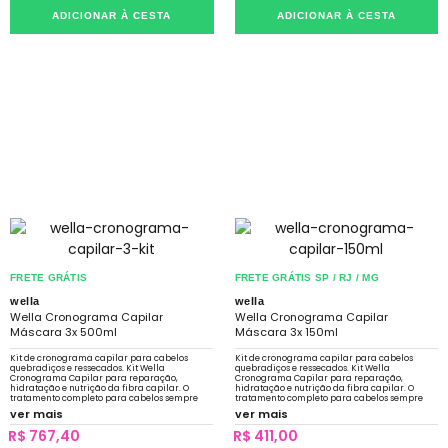
ADICIONAR À CESTA
ADICIONAR À CESTA
FRETE GRÁTIS
FRETE GRÁTIS SP / RJ / MG
wella
wella
Wella Cronograma Capilar
Wella Cronograma Capilar
Máscara 3x 500ml
Máscara 3x 150ml
Kit de cronograma capilar para cabelos
Kit de cronograma capilar para cabelos
quebradiços e ressecados. Kit Wella
quebradiços e ressecados. Kit Wella
Cronograma Capilar para reparação,
Cronograma Capilar para reparação,
hidratação e nutrição da fibra capilar. O
hidratação e nutrição da fibra capilar. O
tratamento completo para cabelos sempre
tratamento completo para cabelos sempre
fortes, hidratados e brilhantes.
fortes, hidratados e brilhantes.
ver mais
ver mais
R$ 767,40
R$ 411,00