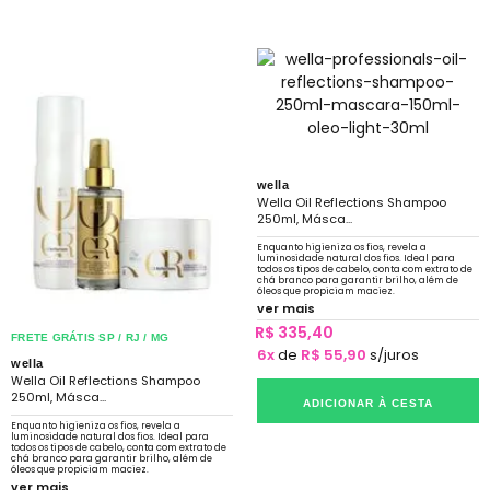
wella
Wella Oil Reflections Shampoo
250ml, Másca...
Enquanto higieniza os fios, revela a
luminosidade natural dos fios. Ideal para
todos os tipos de cabelo, conta com extrato de
chá branco para garantir brilho, além de
óleos que propiciam maciez.
ver mais
R$ 335,40
FRETE GRÁTIS SP / RJ / MG
6x
de
R$ 55,90
s/juros
wella
Wella Oil Reflections Shampoo
250ml, Másca...
ADICIONAR À CESTA
Enquanto higieniza os fios, revela a
luminosidade natural dos fios. Ideal para
todos os tipos de cabelo, conta com extrato de
chá branco para garantir brilho, além de
óleos que propiciam maciez.
ver mais