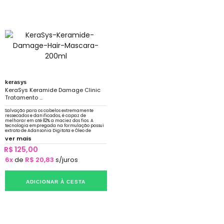
kerasys
KeraSys Keramide Damage Clinic
Tratamento ...
Salvação para os cabelos extremamente
ressecados e danificados, é capaz de
melhorar em até 82% a maciez dos fios. A
tecnologia empregada na formulação possui
extrato de Adansonia Digitata e Óleo de
Argan.
ver mais
R$ 125,00
6x
de
R$ 20,83
s/juros
ADICIONAR À CESTA