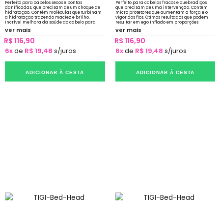
Perfeito para cabelos secos e pontas
Perfeito para cabelos fracos e quebradiços
danificadas, que precisam de um choque de
que precisam de uma intervenção. Contém
hidratação. Contém moléculas que turbinam
micro protetores que aumentam a força e o
a hidratação trazendo maciez e brilho.
vigor dos fios. Ótimos resultados que podem
Incrível melhora da saúde do cabelo para
resultar em ego inflado em proporções
uma recuperação digna de comemoração.
astronômicas.
ver mais
ver mais
R$ 116,90
R$ 116,90
6x
de
R$ 19,48
s/juros
6x
de
R$ 19,48
s/juros
ADICIONAR À CESTA
ADICIONAR À CESTA