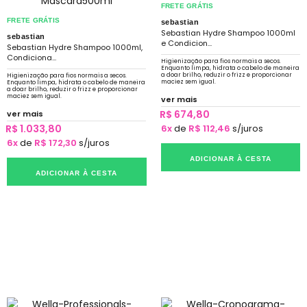
FRETE GRÁTIS
FRETE GRÁTIS
sebastian
Sebastian Hydre Shampoo 1000ml
sebastian
e Condicion...
Sebastian Hydre Shampoo 1000ml,
Condiciona...
Higienização para fios normais a secos.
Enquanto limpa, hidrata o cabelo de maneira
a doar brilho, reduzir o frizz e proporcionar
Higienização para fios normais a secos.
maciez sem igual.
Enquanto limpa, hidrata o cabelo de maneira
a doar brilho, reduzir o frizz e proporcionar
maciez sem igual.
ver mais
R$ 674,80
ver mais
R$ 1.033,80
6x
de
R$ 112,46
s/juros
6x
de
R$ 172,30
s/juros
ADICIONAR À CESTA
ADICIONAR À CESTA