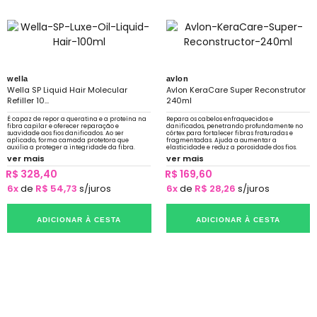
wella
avlon
Wella SP Liquid Hair Molecular
Avlon KeraCare Super Reconstrutor
Refiller 10...
240ml
É capaz de repor a queratina e a proteína na
Repara os cabelos enfraquecidos e
fibra capilar e oferecer reparação e
danificados, penetrando profundamente no
suavidade aos fios danificados. Ao ser
córtex para fortalecer fibras fraturadas e
aplicado, forma camada protetora que
fragmentadas. Ajuda a aumentar a
auxilia a proteger a integridade da fibra.
elasticidade e reduz a porosidade dos fios.
ver mais
ver mais
R$ 328,40
R$ 169,60
6x
de
R$ 54,73
s/juros
6x
de
R$ 28,26
s/juros
ADICIONAR À CESTA
ADICIONAR À CESTA