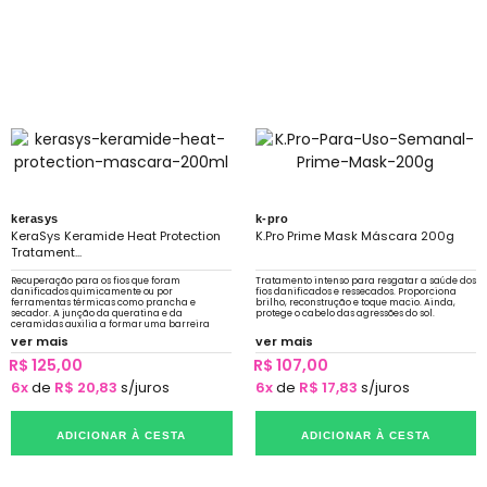
kerasys
k-pro
KeraSys Keramide Heat Protection
K.Pro Prime Mask Máscara 200g
Tratament...
Recuperação para os fios que foram
Tratamento intenso para resgatar a saúde dos
danificados quimicamente ou por
fios danificados e ressecados. Proporciona
ferramentas térmicas como prancha e
brilho, reconstrução e toque macio. Ainda,
secador. A junção da queratina e da
protege o cabelo das agressões do sol.
ceramidas auxilia a formar uma barreira
protetora para que os nutrientes não sejam
ver mais
ver mais
perdidos.
R$ 125,00
R$ 107,00
6x
de
R$ 20,83
s/juros
6x
de
R$ 17,83
s/juros
ADICIONAR À CESTA
ADICIONAR À CESTA