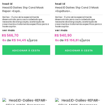
head-id
head-id
Head.ID Dailies Shp Cond Mask
Head.ID Dailies Shp Cond 3 Mask
Repair +Espá...
+Espátula+...
Dailies - É uma série especialmente
Dailies - É uma série especialmente
desenvolvida para couro cabeludo que
desenvolvida para couro cabeludo que
necessita de energização, aceleração de
necessita de energização, aceleração de
crescimento e tratamentos específicos para a
crescimento e tratamentos específicos para a
haste capilar.
haste capilar.
ver mais
ver mais
R$ 566,70
R$ 940,90
6x
de
R$ 94,45
s/juros
6x
de
R$ 156,81
s/juros
ADICIONAR À CESTA
ADICIONAR À CESTA