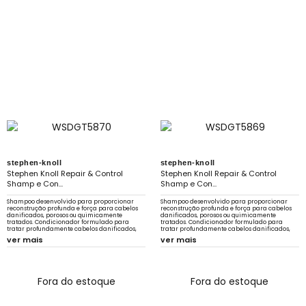
stephen-knoll
stephen-knoll
Stephen Knoll Repair & Control
Stephen Knoll Repair & Control
Shamp e Con...
Shamp e Con...
Shampoo desenvolvido para proporcionar
Shampoo desenvolvido para proporcionar
reconstrução profunda e força para cabelos
reconstrução profunda e força para cabelos
danificados, porosos ou quimicamente
danificados, porosos ou quimicamente
tratados. Condicionador formulado para
tratados. Condicionador formulado para
tratar profundamente cabelos danificados,
tratar profundamente cabelos danificados,
quebradiços.
quebradiços. Mascara de tratamento
ver mais
ver mais
intensivo
Fora do estoque
Fora do estoque