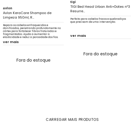
tigi
TIGI Bed Head Urban Anti+Dotes nº3
avlon
Resurre...
Avlon KeraCare Shampoo de
Limpeza 950ml, R...
Perfeito para cabelos fracos e quebradiços
que precisam de uma intervenção.
Repara os cabelos enfraquecidos e
danificados, penetrando profundamente no
córtex para fortalecer fibras fraturadas e
fragmentadas. Ajuda a aumentar a
ver mais
elasticidade e reduz a porosidade dos fios.
ver mais
Fora do estoque
Fora do estoque
CARREGAR MAIS PRODUTOS