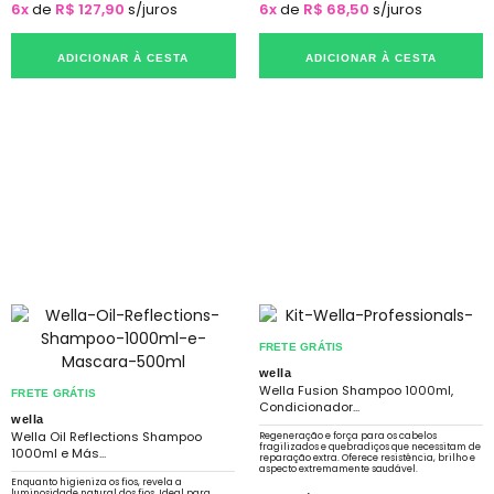
6x
de
R$ 127,90
s/juros
6x
de
R$ 68,50
s/juros
ADICIONAR À CESTA
ADICIONAR À CESTA
FRETE GRÁTIS
wella
Wella Fusion Shampoo 1000ml,
FRETE GRÁTIS
Condicionador...
wella
Wella Oil Reflections Shampoo
Regeneração e força para os cabelos
fragilizados e quebradiços que necessitam de
1000ml e Más...
reparação extra. Oferece resistência, brilho e
aspecto extremamente saudável.
Enquanto higieniza os fios, revela a
luminosidade natural dos fios. Ideal para