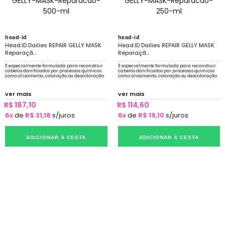
head-id
head-id
Head.ID Dailies REPAIR GELLY MASK
Head.ID Dailies REPAIR GELLY MASK
Reparaçã...
Reparaçã...
É especialmente formulada para reconstruir
É especialmente formulada para reconstruir
cabelos danificados por processos químicos
cabelos danificados por processos químicos
como alisamento, coloração ou descoloração.
como alisamento, coloração ou descoloração.
ver mais
ver mais
R$ 187,10
R$ 114,60
6x
de
R$ 31,18
s/juros
6x
de
R$ 19,10
s/juros
ADICIONAR À CESTA
ADICIONAR À CESTA