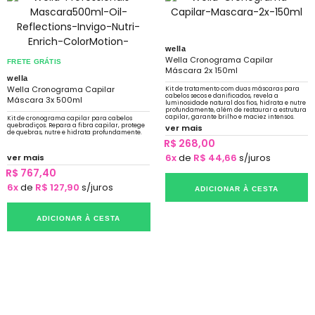
wella
Wella Cronograma Capilar
FRETE GRÁTIS
Máscara 2x 150ml
wella
Wella Cronograma Capilar
Kit de tratamento com duas máscaras para
cabelos secos e danificados, revela a
Máscara 3x 500ml
luminosidade natural dos fios, hidrata e nutre
profundamente, além de restaurar a estrutura
capilar, garante brilho e maciez intensos.
Kit de cronograma capilar para cabelos
quebradiços. Repara a fibra capilar, protege
ver mais
de quebras, nutre e hidrata profundamente.
R$ 268,00
6x
de
R$ 44,66
s/juros
ver mais
R$ 767,40
6x
de
R$ 127,90
s/juros
ADICIONAR À CESTA
ADICIONAR À CESTA