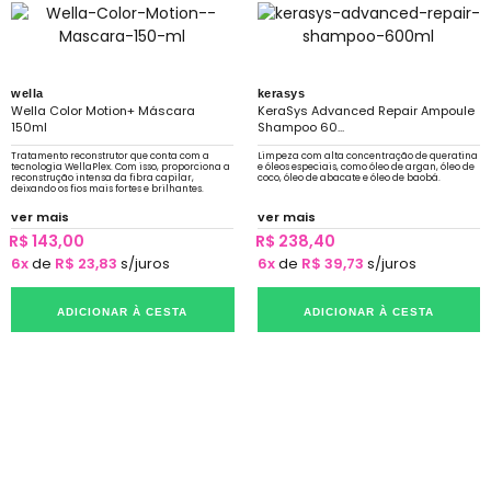
wella
kerasys
Wella Color Motion+ Máscara
KeraSys Advanced Repair Ampoule
150ml
Shampoo 60...
Tratamento reconstrutor que conta com a
Limpeza com alta concentração de queratina
tecnologia WellaPlex. Com isso, proporciona a
e óleos especiais, como óleo de argan, óleo de
reconstrução intensa da fibra capilar,
coco, óleo de abacate e óleo de baobá.
deixando os fios mais fortes e brilhantes.
ver mais
ver mais
R$ 143,00
R$ 238,40
6x
de
R$ 23,83
s/juros
6x
de
R$ 39,73
s/juros
ADICIONAR À CESTA
ADICIONAR À CESTA