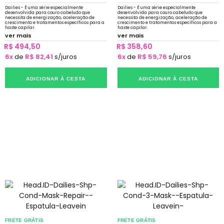
Dailies - É uma série especialmente
Dailies - É uma série especialmente
desenvolvida para couro cabeludo que
desenvolvida para couro cabeludo que
necessita de energização, aceleração de
necessita de energização, aceleração de
crescimento e tratamentos específicos para a
crescimento e tratamentos específicos para a
haste capilar.
haste capilar.
ver mais
ver mais
R$ 494,50
R$ 358,60
6x
de
R$ 82,41
s/juros
6x
de
R$ 59,76
s/juros
ADICIONAR À CESTA
ADICIONAR À CESTA
FRETE GRÁTIS
FRETE GRÁTIS