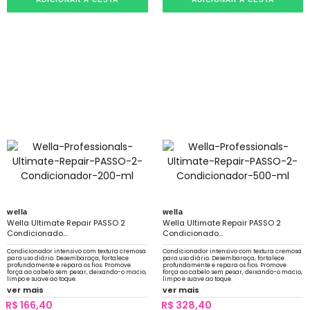
wella
wella
Wella Ultimate Repair PASSO 2
Wella Ultimate Repair PASSO 2
Condicionado...
Condicionado...
Condicionador intensivo com textura cremosa
Condicionador intensivo com textura cremosa
para uso diário. Desembaraça, fortalece
para uso diário. Desembaraça, fortalece
profundamente e repara os fios. Promove
profundamente e repara os fios. Promove
força ao cabelo sem pesar, deixando-o macio,
força ao cabelo sem pesar, deixando-o macio,
limpo e suave ao toque.
limpo e suave ao toque.
ver mais
ver mais
R$ 166,40
R$ 328,40