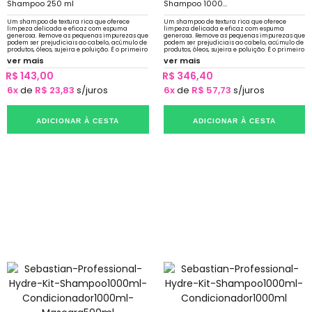
Shampoo 250 ml
Shampoo 1000...
Um shampoo de textura rica que oferece
Um shampoo de textura rica que oferece
limpeza delicada e eficaz com espuma
limpeza delicada e eficaz com espuma
generosa. Remove as pequenas impurezas que
generosa. Remove as pequenas impurezas que
podem ser prejudiciais ao cabelo, acúmulo de
podem ser prejudiciais ao cabelo, acúmulo de
produtos, óleos, sujeira e poluição. É o primeiro
produtos, óleos, sujeira e poluição. É o primeiro
passo para reconstrução dos fios.
passo para reconstrução dos fios.
ver mais
ver mais
R$ 143,00
R$ 346,40
6x
de
R$ 23,83
s/juros
6x
de
R$ 57,73
s/juros
ADICIONAR À CESTA
ADICIONAR À CESTA