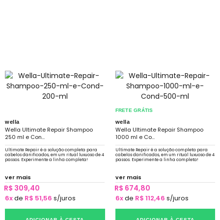
FRETE GRÁTIS
wella
wella
Wella Ultimate Repair Shampoo
Wella Ultimate Repair Shampoo
250 ml e Con...
1000 ml e Co...
Ultimate Repair é a solução completa para
Ultimate Repair é a solução completa para
cabelos danificados, em um ritual luxuoso de 4
cabelos danificados, em um ritual luxuoso de 4
passos. Experimente a linha completa!
passos. Experimente a linha completa!
ver mais
ver mais
R$ 309,40
R$ 674,80
6x
de
R$ 51,56
s/juros
6x
de
R$ 112,46
s/juros
ADICIONAR À CESTA
ADICIONAR À CESTA