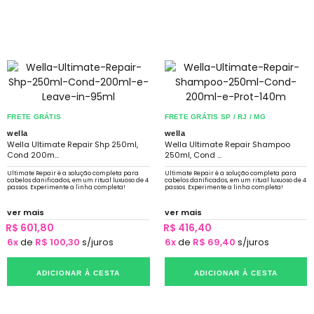
FRETE GRÁTIS
FRETE GRÁTIS SP / RJ / MG
wella
wella
Wella Ultimate Repair Shp 250ml,
Wella Ultimate Repair Shampoo
Cond 200m...
250ml, Cond ...
Ultimate Repair é a solução completa para
Ultimate Repair é a solução completa para
cabelos danificados, em um ritual luxuoso de 4
cabelos danificados, em um ritual luxuoso de 4
passos. Experimente a linha completa!
passos. Experimente a linha completa!
ver mais
ver mais
R$ 601,80
R$ 416,40
6x
de
R$ 100,30
s/juros
6x
de
R$ 69,40
s/juros
ADICIONAR À CESTA
ADICIONAR À CESTA