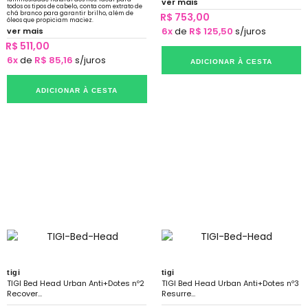
ver mais
todos os tipos de cabelo, conta com extrato de
chá branco para garantir brilho, além de
R$ 753,00
óleos que propiciam maciez.
6x
de
R$ 125,50
s/juros
ver mais
R$ 511,00
6x
de
R$ 85,16
s/juros
ADICIONAR À CESTA
ADICIONAR À CESTA
tigi
tigi
TIGI Bed Head Urban Anti+Dotes nº2
TIGI Bed Head Urban Anti+Dotes nº3
Recover...
Resurre...