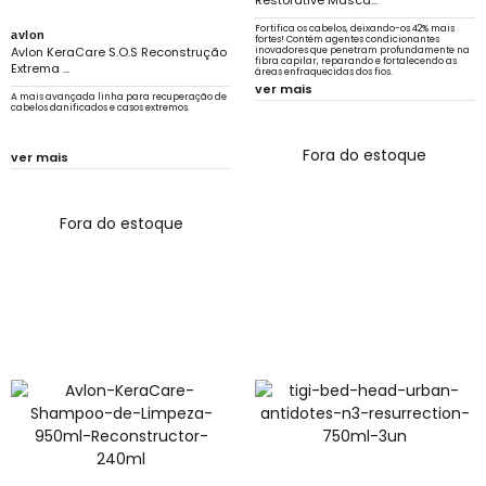
Restorative Másca...
Fortifica os cabelos, deixando-os 42% mais
avlon
fortes! Contém agentes condicionantes
Avlon KeraCare S.O.S Reconstrução
inovadores que penetram profundamente na
fibra capilar, reparando e fortalecendo as
Extrema ...
áreas enfraquecidas dos fios.
ver mais
A mais avançada linha para recuperação de
cabelos danificados e casos extremos.
Fora do estoque
ver mais
Fora do estoque