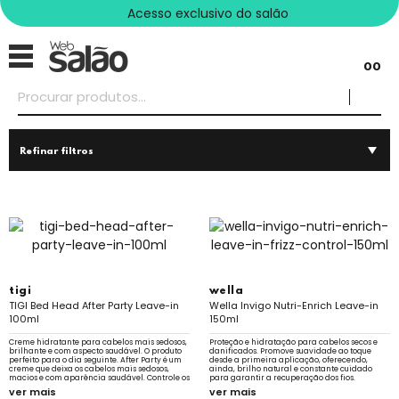
Acesso exclusivo do salão
00
Refinar filtros
tigi
wella
TIGI Bed Head After Party Leave-in
Wella Invigo Nutri-Enrich Leave-in
100ml
150ml
Creme hidratante para cabelos mais sedosos,
Proteção e hidratação para cabelos secos e
brilhante e com aspecto saudável. O produto
danificados. Promove suavidade ao toque
perfeito para o dia seguinte. After Party é um
desde a primeira aplicação, oferecendo,
creme que deixa os cabelos mais sedosos,
ainda, brilho natural e constante cuidado
macios e com aparência saudável. Controle os
para garantir a recuperação dos fios.
arrepiados do mal e brilhe.
ver mais
ver mais