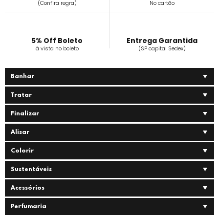
(Confira regra)
No cartão
5% Off Boleto
Entrega Garantida
à vista no boleto
(SP capital Sedex)
Banhar
Tratar
Finalizar
Alisar
Colorir
Sustentáveis
Acessórios
Perfumaria