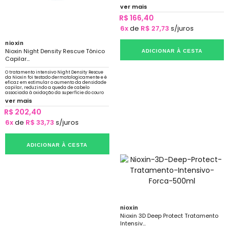
ver mais
R$ 166,40
6x
de
R$ 27,73
s/juros
nioxin
Nioxin Night Density Rescue Tônico
ADICIONAR À CESTA
Capilar...
O tratamento intensivo Night Density Rescue
da Nioxin foi testado dermatologicamente e é
eficaz em estimular o aumento da densidade
capilar, reduzindo a queda de cabelo
associada à oxidação da superfície do couro
cabeludo.
ver mais
R$ 202,40
6x
de
R$ 33,73
s/juros
ADICIONAR À CESTA
nioxin
Nioxin 3D Deep Protect Tratamento
Intensiv...