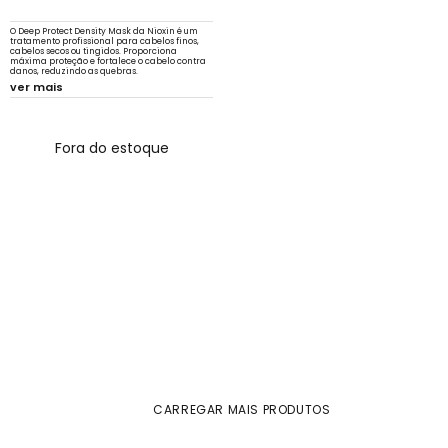
O Deep Protect Density Mask da Nioxin é um
tratamento profissional para cabelos finos,
cabelos secos ou tingidos. Proporciona
máxima proteção e fortalece o cabelo contra
danos, reduzindo as quebras.
ver mais
Fora do estoque
CARREGAR MAIS PRODUTOS