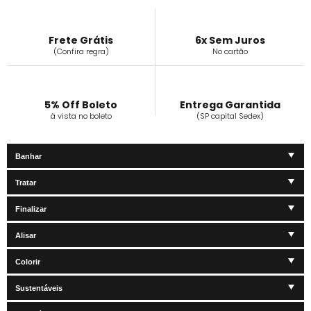
Frete Grátis
6x Sem Juros
(Confira regra)
No cartão
5% Off Boleto
Entrega Garantida
à vista no boleto
(SP capital Sedex)
Banhar
Tratar
Finalizar
Alisar
Colorir
Sustentáveis