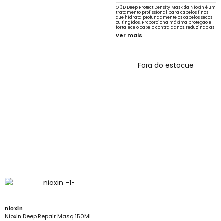
O 3D Deep Protect Density Mask da Nioxin é um
tratamento profissional para cabelos finos
que hidrata profundamente os cabelos secos
ou tingidos. Proporciona máxima proteção e
fortalece o cabelo contra danos, reduzindo as
quebras.
ver mais
Fora do estoque
nioxin
Nioxin Deep Repair Masq 150ML