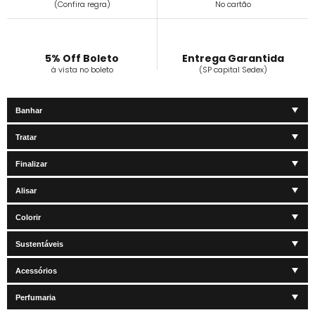
(Confira regra)
No cartão
5% Off Boleto
Entrega Garantida
à vista no boleto
(SP capital Sedex)
Banhar
Tratar
Finalizar
Alisar
Colorir
Sustentáveis
Acessórios
Perfumaria