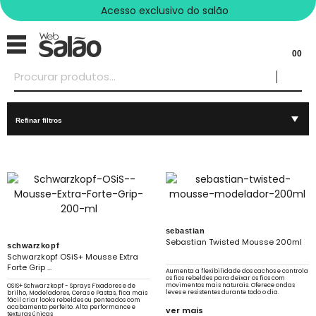
Acesso exclusivo do salão
00
Refinar filtros
sebastian
Sebastian Twisted Mousse 200ml
schwarzkopf
Schwarzkopf OSiS+ Mousse Extra
Forte Grip ...
Aumenta a flexibilidade dos cachos e controla
os fios rebeldes para deixar os fios com
movimentos mais naturais. Oferece ondas
OSIS+ Schwarzkopf - Sprays Fixadores e de
leves e resistentes durante todo o dia.
brilho, Modeladores, Ceras e Pastas, fica mais
fácil criar looks rebeldes ou penteados com
acabamento perfeito. Alta performance e
ver mais
texturas únicas