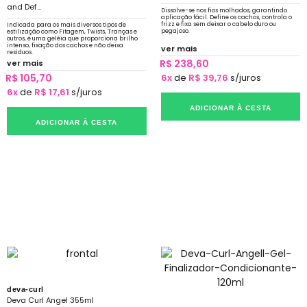
and Def...
Dissolve-se nos fios molhados, garantindo
aplicação fácil. Define os cachos, controla o
frizz e fixa sem deixar o cabelo duro ou
Indicada para os mais diversos tipos de
pegajoso.
estilização como Fitagem, Twists, Tranças e
outros, é uma geléia que proporciona brilho
intenso, fixação dos cachos e não deixa
ver mais
resíduos.
R$ 238,60
ver mais
R$ 105,70
6x
de
R$ 39,76
s/juros
6x
de
R$ 17,61
s/juros
ADICIONAR À CESTA
ADICIONAR À CESTA
deva-curl
Deva Curl Angel 355ml