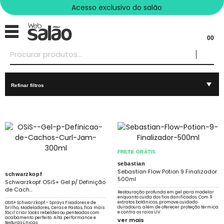
Acesso exclusivo do salão
00
Refinar filtros
FRETE GRÁTIS
sebastian
Sebastian Flow Potion 9 Finalizador
schwarzkopf
500ml
Schwarzkopf OSiS+ Gel p/ Definição
de Cach...
Restauração profunda em gel para modelar
enquanto cuida dos fios danificados. Com 9
extratos botânicos, promove cuidado
OSIS+ Schwarzkopf - Sprays Fixadores e de
duradouro, além de oferecer proteção térmica
brilho, Modeladores, Ceras e Pastas, fica mais
e contra os raios UV.
fácil criar looks rebeldes ou penteados com
acabamento perfeito. Alta performance e
ver mais
texturas únicas