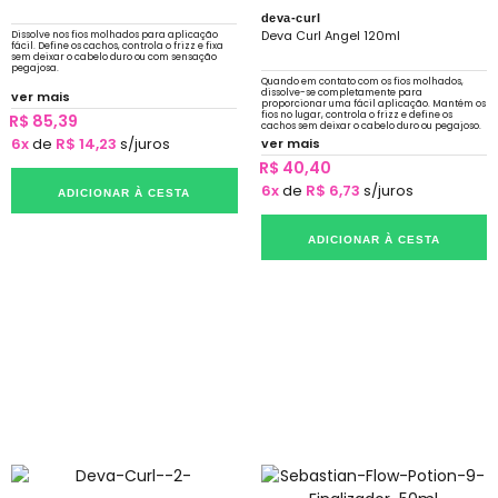
deva-curl
Deva Curl Angel 120ml
Dissolve nos fios molhados para aplicação
fácil. Define os cachos, controla o frizz e fixa
sem deixar o cabelo duro ou com sensação
pegajosa.
Quando em contato com os fios molhados,
dissolve-se completamente para
ver mais
proporcionar uma fácil aplicação. Mantém os
fios no lugar, controla o frizz e define os
R$ 85,39
cachos sem deixar o cabelo duro ou pegajoso.
6x
de
R$ 14,23
s/juros
ver mais
R$ 40,40
6x
de
R$ 6,73
s/juros
ADICIONAR À CESTA
ADICIONAR À CESTA