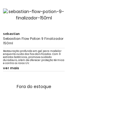
sebastian
Sebastian Flow Potion 9 Finalizador
150ml
Restauração profunda em gel para modelar
enquanto cuida dos fios danificados. Com 9
extratos botânicos, promove cuidado
duradouro, além de oferecer proteção térmica
e contra os raios UV.
ver mais
Fora do estoque