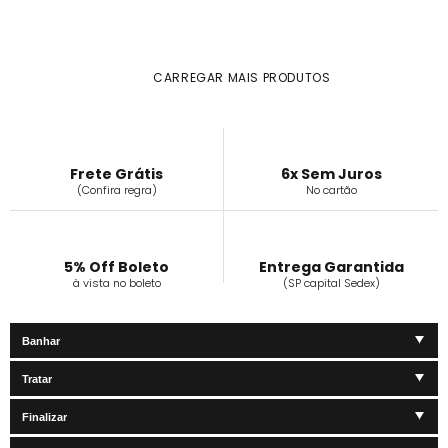
CARREGAR MAIS PRODUTOS
Frete Grátis
6x Sem Juros
(Confira regra)
No cartão
5% Off Boleto
Entrega Garantida
à vista no boleto
(SP capital Sedex)
Banhar
Tratar
Finalizar