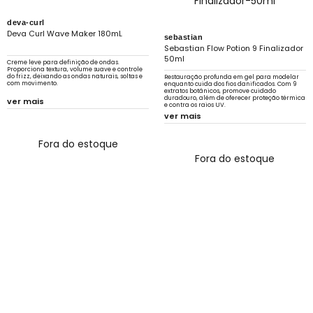
deva-curl
Deva Curl Wave Maker 180mL
sebastian
Sebastian Flow Potion 9 Finalizador
50ml
Creme leve para definição de ondas.
Proporciona textura, volume suave e controle
do frizz, deixando as ondas naturais, soltas e
Restauração profunda em gel para modelar
com movimento.
enquanto cuida dos fios danificados. Com 9
extratos botânicos, promove cuidado
duradouro, além de oferecer proteção térmica
ver mais
e contra os raios UV.
ver mais
Fora do estoque
Fora do estoque