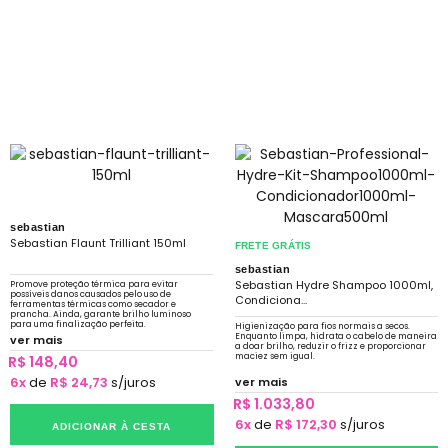
sebastian
Sebastian Flaunt Trilliant 150ml
FRETE GRÁTIS
sebastian
Sebastian Hydre Shampoo 1000ml,
Promove proteção térmica para evitar
possíveis danos causados pelo uso de
Condiciona...
ferramentas térmicas como secador e
prancha. Ainda, garante brilho luminoso
para uma finalização perfeita.
Higienização para fios normais a secos.
Enquanto limpa, hidrata o cabelo de maneira
ver mais
a doar brilho, reduzir o frizz e proporcionar
maciez sem igual.
R$ 148,40
6x
de
R$ 24,73
s/juros
ver mais
R$ 1.033,80
6x
de
R$ 172,30
s/juros
ADICIONAR À CESTA