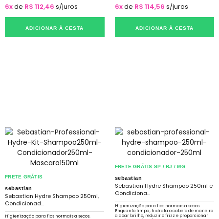
6x
de
R$ 112,46
s/juros
6x
de
R$ 114,56
s/juros
ADICIONAR À CESTA
ADICIONAR À CESTA
FRETE GRÁTIS SP / RJ / MG
FRETE GRÁTIS
sebastian
Sebastian Hydre Shampoo 250ml e
sebastian
Condiciona...
Sebastian Hydre Shampoo 250ml,
Condicionad...
Higienização para fios normais a secos.
Enquanto limpa, hidrata o cabelo de maneira
a doar brilho, reduzir o frizz e proporcionar
Higienização para fios normais a secos.