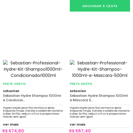
ADICIONAR À CESTA
FRETE GRÁTIS
FRETE GRÁTIS
sebastian
sebastian
Sebastian Hydre Shampoo 1000ml
Sebastian Hydre Shampoo 1000ml
e Condicion...
e Máscara 5...
Higienização para fios normais a secos.
Higienização para fios normais a secos.
Enquanto limpa, hidrata o cabelo de maneira
Enquanto limpa, hidrata o cabelo de maneira
a doar brilho, reduzir o frizz e proporcionar
a doar brilho, reduzir o frizz e proporcionar
maciez sem igual.
maciez sem igual.
ver mais
ver mais
R$ 674,80
R$ 687,40