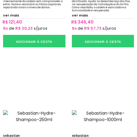
intensamente do cabelo sem comprometer o
danificado. Ajuda no desembaraço dos fios,
estilo. Nutre e reconstrói as fibras capilares,
na recuperação da hidratação e do brilho.
reparando sinais visíveis de danos.
Como resultado, o cabelo é suavizado e a
luminosidade é recuperada.
ver mais
ver mais
R$ 121,40
R$ 346,40
6x
de
R$ 20,23
s/juros
6x
de
R$ 57,73
s/juros
ADICIONAR À CESTA
ADICIONAR À CESTA
sebastian
sebastian