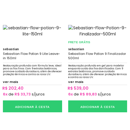
FRETE GRÁTIS
sebastian
sebastian
Sebastian Flow Potion 9 Lite Leave-
Sebastian Flow Potion 9 Finalizador
in 150ml
500ml
Restauração profunda com fórmula leve, ideal
Restauração profunda em gel para modelar
para os fios finos. Com 9 extratos botânicos,
enquanto cuida dos fios danificados. Com 9
promove cuidado duradouro, além de oferecer
extratos botânicos, promove cuidado
proteção térmica e contra os raios UV.
duradouro, além de oferecer proteção térmica
e contra os raios UV.
ver mais
ver mais
R$ 202,40
R$ 539,00
6x
de
R$ 33,73
s/juros
6x
de
R$ 89,83
s/juros
ADICIONAR À CESTA
ADICIONAR À CESTA