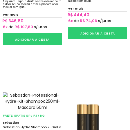
maciez sem igual.
Enquanto limpa, hidrata o cabelo de maneira
a doar brilho, reduzir o frizz e proporcionar
maciez sem igual.
ver mais
R$ 444,40
ver mais
R$ 646,80
6x
de
R$ 74,06
s/juros
6x
de
R$ 107,80
s/juros
ADICIONAR À CESTA
ADICIONAR À CESTA
FRETE GRÁTIS SP / RJ / MG
sebastian
Sebastian Hydre Shampoo 250ml e