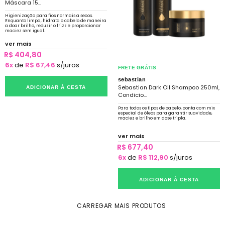
Máscara 15...
Higienização para fios normais a secos.
Enquanto limpa, hidrata o cabelo de maneira
a doar brilho, reduzir o frizz e proporcionar
maciez sem igual.
ver mais
R$ 404,80
6x
de
R$ 67,46
s/juros
FRETE GRÁTIS
sebastian
Sebastian Dark Oil Shampoo 250ml,
ADICIONAR À CESTA
Condicio...
Para todos os tipos de cabelo, conta com mix
especial de óleos para garantir suavidade,
maciez e brilho em dose tripla.
ver mais
R$ 677,40
6x
de
R$ 112,90
s/juros
ADICIONAR À CESTA
CARREGAR MAIS PRODUTOS