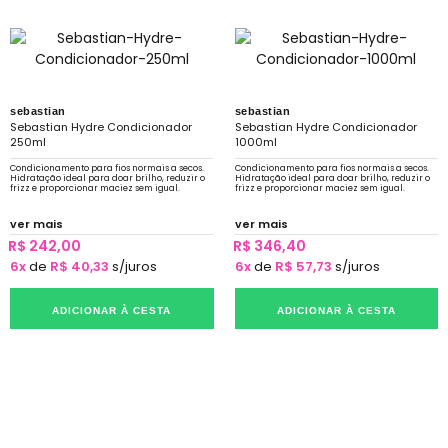
sebastian
sebastian
Sebastian Hydre Condicionador
Sebastian Hydre Condicionador
250ml
1000ml
Condicionamento para fios normais a secos.
Condicionamento para fios normais a secos.
Hidratação ideal para doar brilho, reduzir o
Hidratação ideal para doar brilho, reduzir o
frizz e proporcionar maciez sem igual.
frizz e proporcionar maciez sem igual.
ver mais
ver mais
R$ 242,00
R$ 346,40
6x
de
R$ 40,33
s/juros
6x
de
R$ 57,73
s/juros
ADICIONAR À CESTA
ADICIONAR À CESTA