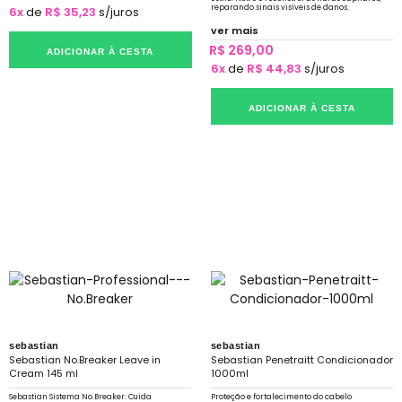
reparando sinais visíveis de danos.
6x
de
R$ 35,23
s/juros
ver mais
R$ 269,00
ADICIONAR À CESTA
6x
de
R$ 44,83
s/juros
ADICIONAR À CESTA
sebastian
sebastian
Sebastian No.Breaker Leave in
Sebastian Penetraitt Condicionador
Cream 145 ml
1000ml
Sebastian Sistema No.Breaker: Cuida
Proteção e fortalecimento do cabelo