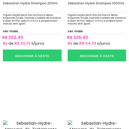
Sebastian Hydre Shampoo 250ml
Sebastian Hydre Shampoo 1000ml
Higienização para fios normais a secos.
Higienização para fios normais a secos.
Enquanto limpa, hidrata o cabelo de maneira
Enquanto limpa, hidrata o cabelo de maneira
a doar brilho, reduzir o frizz e proporcionar
a doar brilho, reduzir o frizz e proporcionar
maciez sem igual.
maciez sem igual.
ver mais
ver mais
R$ 202,40
R$ 328,40
6x
de
R$ 33,73
s/juros
6x
de
R$ 54,73
s/juros
ADICIONAR À CESTA
ADICIONAR À CESTA