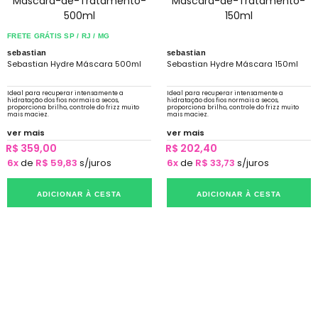
FRETE GRÁTIS SP / RJ / MG
sebastian
sebastian
Sebastian Hydre Máscara 500ml
Sebastian Hydre Máscara 150ml
Ideal para recuperar intensamente a
Ideal para recuperar intensamente a
hidratação dos fios normais a secos,
hidratação dos fios normais a secos,
proporciona brilho, controle do frizz muito
proporciona brilho, controle do frizz muito
mais maciez.
mais maciez.
ver mais
ver mais
R$ 359,00
R$ 202,40
6x
de
R$ 59,83
s/juros
6x
de
R$ 33,73
s/juros
ADICIONAR À CESTA
ADICIONAR À CESTA