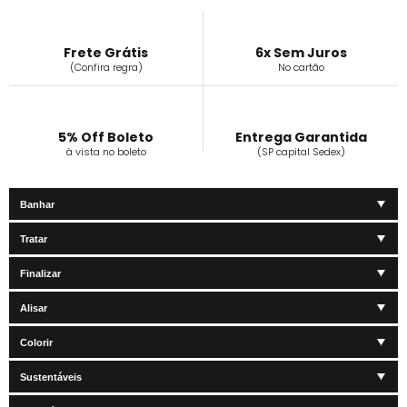
Frete Grátis
6x Sem Juros
(Confira regra)
No cartão
5% Off Boleto
Entrega Garantida
à vista no boleto
(SP capital Sedex)
Banhar
Tratar
Finalizar
Alisar
Colorir
Sustentáveis