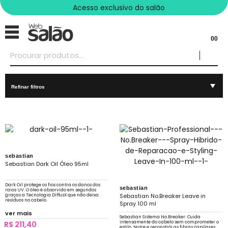
Acesso exclusivo do salão
00
Refinar filtros
sebastian
Sebastian Dark Oil Óleo 95ml
Dark Oil protege os fios contra os danos dos
sebastian
raios UV. O óleo é absorvido em segundos
graças a Tecnologia DiffusX que não deixa
Sebastian No.Breaker Leave in
resíduos no cabelo.
Spray 100 ml
ver mais
Sebastian Sistema No.Breaker: Cuida
intensamente do cabelo sem comprometer o
R$ 211,40
estilo. Nutre e reconstrói as fibras capilares,