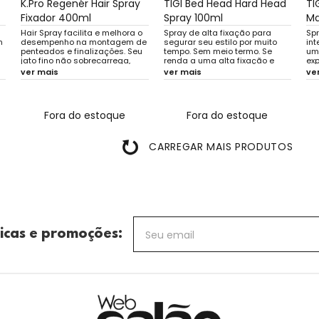
K.Pro Regenér Hair Spray
TIGI Bed Head Hard Head
TI
Fixador 400ml
Spray 100ml
Ma
Hair Spray facilita e melhora o
Spray de alta fixação para
Spr
m
desempenho na montagem de
segurar seu estilo por muito
in
penteados e finalizações. Seu
tempo. Sem meio termo. Se
um
jato fino não sobrecarrega,
renda a uma alta fixação e
exp
mantém o brilho natural dos fiz
controle que seca
Bri
ver mais
ver mais
ve
e promove uma película
instantaneamente. Quanto
ver
invisível de longa duração.
mais você usa, mais forte a
Ideal para todos os tipos de
fixação fica.
cabelos.
Fora do estoque
Fora do estoque
CARREGAR MAIS PRODUTOS
icas e promoções: