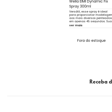
Wella EIMI Dynamic Fix
Spray 300ml
Versátil, esse spray é ideal
para proporcionar modelage
aos mais diversos penteados
em apenas 45 segundos. Sua
proteção contra os efeitos da
ver mais
umidade, do calor e dos raios
UV faz com que os fios
permaneçam protegidos e
intactos por mais tempo.
Fora do estoque
Receba d