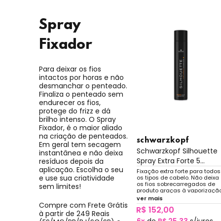
Spray
Fixador
Para deixar os fios
intactos por horas e não
desmanchar o penteado.
Finaliza o penteado sem
endurecer os fios,
protege do frizz e dá
brilho intenso. O Spray
Fixador, é o maior aliado
na criação de penteados.
schwarzkopf
Em geral tem secagem
Schwarzkopf Silhouette
instantânea e não deixa
Spray Extra Forte 5...
resíduos depois da
aplicação. Escolha o seu
Fixação extra forte para todos
e use sua criatividade
os tipos de cabelo. Não deixa
os fios sobrecarregados de
sem limites!
produto graças à vaporizaçã
ultrafina, responsável por um
ver mais
finalização invisível.
Compre com Frete Grátis
R$ 152,00
à partir de 249 Reais