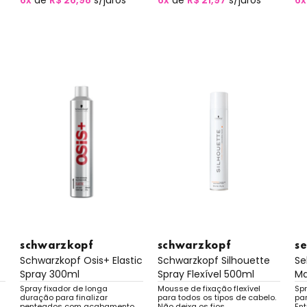
6x
de
R$ 26,98
s/juros
6x
de
R$ 21,97
s/juros
6x
schwarzkopf
schwarzkopf
s
Schwarzkopf Osis+ Elastic
Schwarzkopf Silhouette
Se
Spray 300ml
Spray Flexível 500ml
Ma
Spray fixador de longa
Mousse de fixação flexível
Spr
duração para finalizar
para todos os tipos de cabelo.
par
penteados com acabamento
Não deixa os fios
En