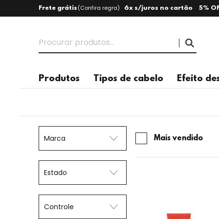
(
Confira regra
)
Frete grátis
6x s/juros no cartão
5% OF
Produtos
Tipos de cabelo
Efeito de
Marca
Mais vendido
Estado
Controle