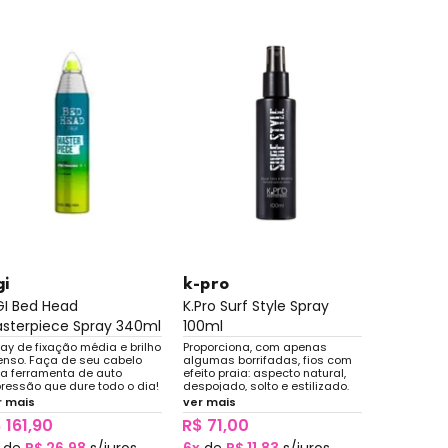
gi
k-pro
GI Bed Head
K.Pro Surf Style Spray
sterpiece Spray 340ml
100ml
ay de fixação média e brilho
Proporciona, com apenas
tenso. Faça de seu cabelo
algumas borrifadas, fios com
a ferramenta de auto
efeito praia: aspecto natural,
ressão que dure todo o dia!
despojado, solto e estilizado.
lho intenso e fixação de
Pode-se aplicar no cabelo
r mais
ver mais
dade! Voilá!
seco ou úmido.
 161,90
R$ 71,00