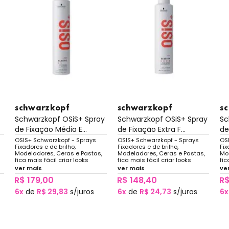
schwarzkopf
schwarzkopf
s
Schwarzkopf OSiS+ Spray
Schwarzkopf OSiS+ Spray
Sc
de Fixação Média E...
de Fixação Extra F...
de
OSIS+ Schwarzkopf - Sprays
OSIS+ Schwarzkopf - Sprays
OS
Fixadores e de brilho,
Fixadores e de brilho,
Fix
Modeladores, Ceras e Pastas,
Modeladores, Ceras e Pastas,
Mo
fica mais fácil criar looks
fica mais fácil criar looks
fic
rebeldes ou penteados com
rebeldes ou penteados com
re
ver mais
ver mais
ve
acabamento perfeito. Alta
acabamento perfeito. Alta
aca
R$ 179,00
R$ 148,40
R$
s
performance e texturas únicas
performance e texturas únicas
pe
6x
de
R$ 29,83
s/juros
6x
de
R$ 24,73
s/juros
6x