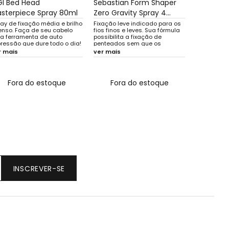
GI Bed Head
Sebastian Form Shaper
sterpiece Spray 80ml
Zero Gravity Spray 4...
ay de fixação média e brilho
Fixação leve indicado para os
tenso. Faça de seu cabelo
fios finos e leves. Sua fórmula
a ferramenta de auto
possibilita a fixação de
ressão que dure todo o dia!
penteados sem que os
lho intenso e fixação de
cabelos pareçam pesados e
r mais
ver mais
dade! Voilá!
rígidos. Ideal para criar
penteados e variados looks.
Fora do estoque
Fora do estoque
INSCREVER-SE