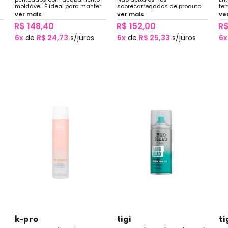
moldável. É ideal para manter
sobrecarregados de produto
tem
g
efeito natural, sem deixar os
graças a sua fórmula livre de
ide
ver mais
ver mais
ve
fios pesados ou duros.
álcool. Garante brilho e volume
de
R$ 148,40
R$ 152,00
R$
naturais.
de
ma
6x
de
R$ 24,73
s/juros
6x
de
R$ 25,33
s/juros
6x
fin
k-pro
tigi
ti