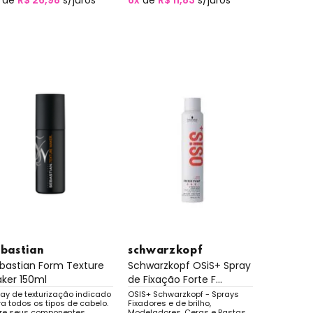
de
R$ 26,98
s/juros
6x
de
R$ 11,83
s/juros
ebastian
schwarzkopf
bastian Form Texture
Schwarzkopf OSiS+ Spray
ker 150ml
de Fixação Forte F...
ay de texturização indicado
OSIS+ Schwarzkopf - Sprays
a todos os tipos de cabelo.
Fixadores e de brilho,
tre seus componentes,
Modeladores, Ceras e Pastas,