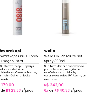
chwarzkopf
wella
hwarzkopf OSiS+ Spray
Wella EIMI Absolute Set
 Fixação Extra F...
Spray 300ml
IS+ Schwarzkopf - Sprays
Sua fórmula foi desenvolvida
adores e de brilho,
para oferecer proteção contra
deladores, Ceras e Pastas,
os efeitos da umidade, do
a mais fácil criar looks
calor e dos raios UV. Assim, os
beldes ou penteados com
fios recebem proteção ultra-
r mais
ver mais
bamento perfeito. Alta
forte para que o penteado
 179,00
R$ 242,00
rformance e texturas únicas
permaneça intacto durante
todo o dia ou noite.
de
R$ 29,83
s/juros
6x
de
R$ 40,33
s/juros