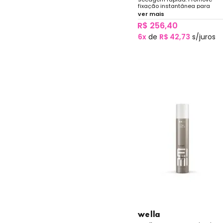
fixação instantânea para
diversos penteados ou stylin
ver mais
durante todo o dia, além de
R$ 256,40
permitir remodelagem.
6x
de
R$ 42,73
s/juros
wella