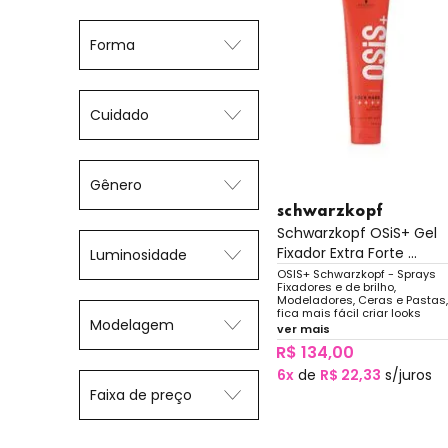
Forma
Cuidado
Gênero
schwarzkopf
Schwarzkopf OSiS+ Gel
Fixador Extra Forte ...
Luminosidade
OSIS+ Schwarzkopf - Sprays
Fixadores e de brilho,
Modeladores, Ceras e Pastas,
fica mais fácil criar looks
Modelagem
rebeldes ou penteados com
ver mais
acabamento perfeito. Alta
R$ 134,00
performance e texturas única
6x
de
R$ 22,33
s/juros
Faixa de preço