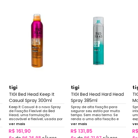
tigi
tigi
ti
TIGI Bed Head Keep It
TIGI Bed Head Hard Head
TI
Casual Spray 300ml
Spray 385ml
Ma
Keep It Casual é o novo Spray
Spray de alta fixação para
Spr
de Fixação Flexível da Bed
segurar seu estilo por muito
in
Head; uma formulação
tempo. Sem meio termo. Se
um
o
escovável e flexível, usada por
renda a uma alta fixação e
exp
a
profissionais. Entregando
controle que seca
Bri
ver mais
ver mais
ve
resultados e experiência de
instantaneamente. Quanto
ver
R$ 161,90
R$ 131,85
R$
salão, em casa.
mais você usa, mais forte a
fixação fica.