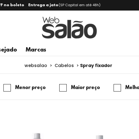
(SP Capital em até 48h)
F no boleto
Entrega a jato
sejado
Marcas
Spray fixador
websalao
>
Cabelos
>
Menor preço
Maior preço
Melho