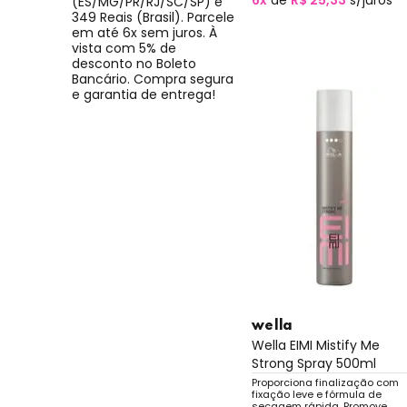
6x
de
R$ 25,33
s/juros
(ES/MG/PR/RJ/SC/SP) e
349 Reais (Brasil). Parcele
em até 6x sem juros. À
vista com 5% de
desconto no Boleto
Bancário. Compra segura
e garantia de entrega!
wella
Wella EIMI Mistify Me
Strong Spray 500ml
Proporciona finalização com
fixação leve e fórmula de
secagem rápida. Promove