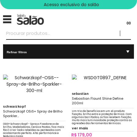
Acesso exclusivo do salão
00
Refinar filtros
sebastian
Sebastian Flaunt Shine Define
200ml
schwarzkopf
Schwarzkopf OSiS+ Spray de Brilho
Um trio de benefícios em um só produto:
fixação, brilho extra e proteção térmica. Com
Sparkler...
algumas borrifadas, os fios recebem fixação,
muito mais luminosidade proteção contra as
agressões das ferramentas térmicas.
OSIS+ Schwarzkopf - Sprays Fixadores e de
brilho, Modeladores, Ceras e Pastas, fica mais
ver mais
fácil criar looks rebeldes ou penteados com
acabamento perfeito. Alta performance e
R$ 179,00
texturas únicas