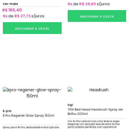
6x
de
R$ 29,83
s/juros
ver mais
R$ 166,40
6x
de
R$ 27,73
s/juros
ADICIONAR À CESTA
ADICIONAR À CESTA
tigi
TIGI Bed Head Headrush Spray de
k-pro
Brilho 200ml
K.Pro Regenér Glow Spray 150ml
Um brilho radical com uma textura super
elegante Um aerossol leve de extra brilho
para cabelos perfeitos, com aparência
Spray para Brilho, Sedosidade e Nutrição dos