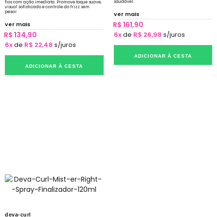
saudável.
fios com ação imediata. Promove toque suave,
visual sofisticado e controle do frizz sem
pesar.
ver mais
R$ 161,90
ver mais
R$ 134,90
6x
de
R$ 26,98
s/juros
6x
de
R$ 22,48
s/juros
ADICIONAR À CESTA
ADICIONAR À CESTA
deva-curl