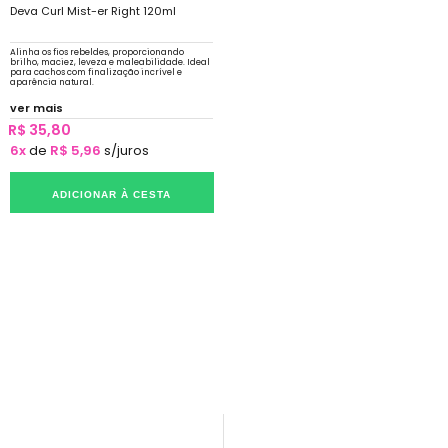
Deva Curl Mist-er Right 120ml
Alinha os fios rebeldes, proporcionando
brilho, maciez, leveza e maleabilidade. Ideal
para cachos com finalização incrível e
aparência natural.
ver mais
R$ 35,80
6x
de
R$ 5,96
s/juros
ADICIONAR À CESTA