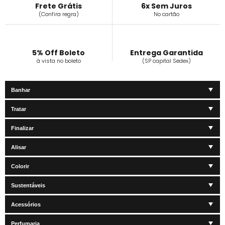
Frete Grátis
6x Sem Juros
(Confira regra)
No cartão
5% Off Boleto
Entrega Garantida
à vista no boleto
(SP capital Sedex)
Banhar
Tratar
Finalizar
Alisar
Colorir
Sustentáveis
Acessórios
Perfumaria