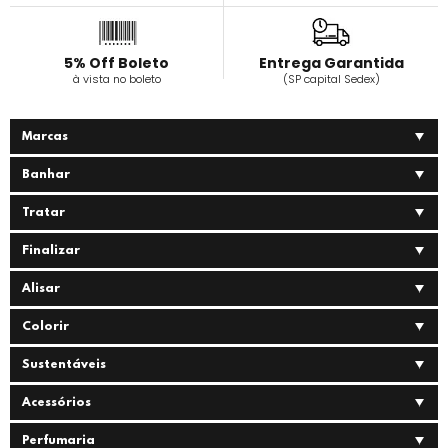
5% Off Boleto
Entrega Garantida
à vista no boleto
(SP capital Sedex)
Marcas
Banhar
Tratar
Finalizar
Alisar
Colorir
Sustentáveis
Acessórios
Perfumaria