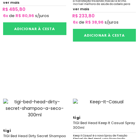
a hidratação trazendo maciez e brilho.
ver mais
Incrível melhora da saúde do cabelo para
uma recuperação digna de comemoração.
R$ 485,80
ver mais
6x
de
R$ 80,96
s/juros
R$ 233,80
6x
de
R$ 38,96
s/juros
ADICIONAR À CESTA
ADICIONAR À CESTA
tigi
TIGI Bed Head Keep It Casual Spray
300ml
tigi
TIGI Bed Head Dirty Secret Shampoo
Keep It Casual é o novo Spray de Fixação
Flexível da Bed Head; uma formulação