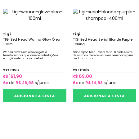
tigi
tigi
TIGI Bed Head Wanna Glow Óleo
TIGI Bed Head Serial Blonde Purple
100ml
Toning ...
Wanna Glow é um óleo de geléia
O Shampoo Tonalizante Serial Blonde é livre
transformador que fornece hidratação e
de sulfato e oferece incríveis benefícios para o
nutrição intensa aos cabelos!
cuidado da cor.
ver mais
ver mais
R$ 161,90
R$ 89,00
6x
de
R$ 26,98
s/juros
6x
de
R$ 14,83
s/juros
ADICIONAR À CESTA
ADICIONAR À CESTA