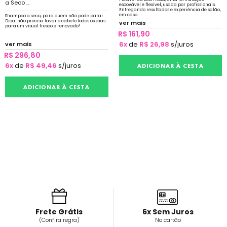
a Seco ...
escovável e flexível, usada por profissionais.
Entregando resultados e experiência de salão,
em casa.
Shampoo a seco, para quem não pode parar.
Dica: não precisa lavar o cabelo todos os dias
ver mais
para um visual fresco e renovado!
R$ 161,90
6x
de
R$ 26,98
s/juros
ver mais
R$ 296,80
6x
de
R$ 49,46
s/juros
ADICIONAR À CESTA
ADICIONAR À CESTA
Frete Grátis
6x Sem Juros
(Confira regra)
No cartão