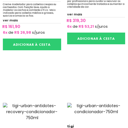
por profissionais para cuidar e reavivar os
cabelos quimicamente tratados e aumentar a
Creme modelador para cabelos crespos ou
vitalidade da cor.
cacheados. Com fixação leve, ajuda a
modelar os cachos e combate o frizz. Mais
indicado para cabelos médios a grossos,
ver mais
suaviza e amacia os fios.
R$ 319,30
ver mais
R$ 161,90
6x
de
R$ 53,21
s/juros
6x
de
R$ 26,98
s/juros
ADICIONAR À CESTA
ADICIONAR À CESTA
tigi