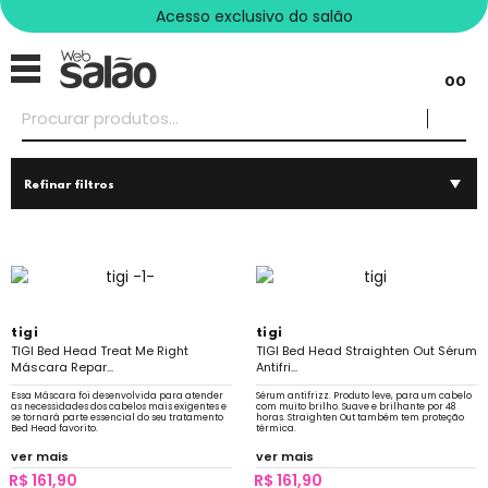
Acesso exclusivo do salão
00
Refinar filtros
tigi
tigi
TIGI Bed Head Treat Me Right
TIGI Bed Head Straighten Out Sérum
Máscara Repar...
Antifri...
Essa Máscara foi desenvolvida para atender
Sérum antifrizz. Produto leve, para um cabelo
as necessidades dos cabelos mais exigentes e
com muito brilho. Suave e brilhante por 48
se tornará parte essencial do seu tratamento
horas. Straighten Out também tem proteção
Bed Head favorito.
térmica.
ver mais
ver mais
R$ 161,90
R$ 161,90