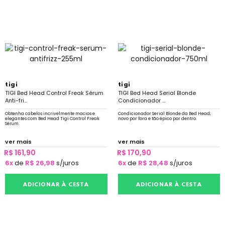
tigi
tigi
TIGI Bed Head Control Freak Sérum
TIGI Bed Head Serial Blonde
Anti-fri...
Condicionador ...
Obtenha cabelos incrivelmente macios e
Condicionador Serial Blonde da Bed Head;
elegantes com Bed Head Tigi Control Freak
novo por fora e tão épico por dentro.
Sérum.
ver mais
ver mais
R$ 161,90
R$ 170,90
6x
de
R$ 26,98
s/juros
6x
de
R$ 28,48
s/juros
ADICIONAR À CESTA
ADICIONAR À CESTA