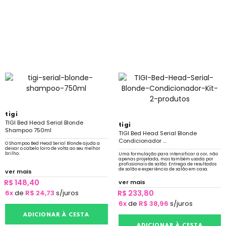
tigi
TIGI Bed Head Serial Blonde
tigi
Shampoo 750ml
TIGI Bed Head Serial Blonde
Condicionador ...
O Shampoo Bed Head Serial Blonde ajuda a
deixar o cabelo loiro de volta ao seu melhor
brilho.
Uma formulação para intensificar a cor, não
apenas projetada, mas também usada por
profissionais de salão. Entrega de resultados
de salão e experiência de salão em casa.
ver mais
R$ 148,40
ver mais
6x
de
R$ 24,73
s/juros
R$ 233,80
6x
de
R$ 38,96
s/juros
ADICIONAR À CESTA
ADICIONAR À CESTA