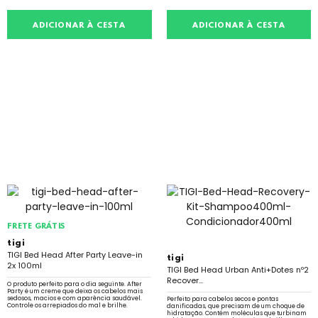
ADICIONAR À CESTA
ADICIONAR À CESTA
FRETE GRÁTIS
tigi
TIGI Bed Head After Party Leave-in
tigi
2x 100ml
TIGI Bed Head Urban Anti+Dotes nº2
Recover...
O produto perfeito para o dia seguinte. After
Party é um creme que deixa os cabelos mais
sedosos, macios e com aparência saudável.
Perfeito para cabelos secos e pontas
Controle os arrepiados do mal e brilhe.
danificadas, que precisam de um choque de
hidratação. Contém moléculas que turbinam