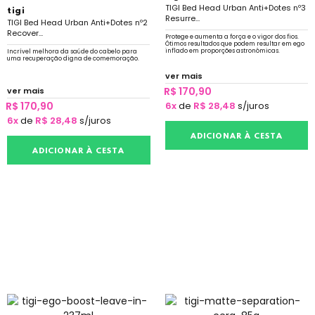
TIGI Bed Head Urban Anti+Dotes nº3
tigi
Resurre...
TIGI Bed Head Urban Anti+Dotes nº2
Recover...
Protege e aumenta a força e o vigor dos fios.
Ótimos resultados que podem resultar em ego
inflado em proporções astronômicas.
Incrível melhora da saúde do cabelo para
uma recuperação digna de comemoração.
ver mais
R$ 170,90
ver mais
R$ 170,90
6x
de
R$ 28,48
s/juros
6x
de
R$ 28,48
s/juros
ADICIONAR À CESTA
ADICIONAR À CESTA