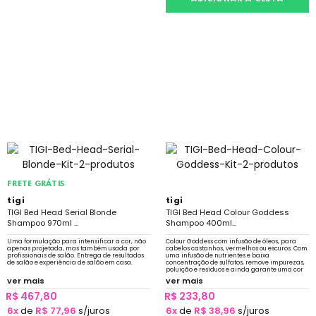
FRETE GRÁTIS
tigi
tigi
TIGI Bed Head Serial Blonde
TIGI Bed Head Colour Goddess
Shampoo 970ml ...
Shampoo 400ml...
Uma formulação para intensificar a cor, não
Colour Goddess com infusão de óleos, para
apenas projetada, mas também usada por
cabelos castanhos, vermelhos ou escuros. Com
profissionais de salão. Entrega de resultados
uma infusão de nutrientes e baixa
de salão e experiência de salão em casa.
concentração de sulfatos, remove impurezas,
poluição e resíduos e ainda garante uma cor
brilhante e vibrante.
ver mais
ver mais
R$ 467,80
R$ 233,80
6x
de
R$ 77,96
s/juros
6x
de
R$ 38,96
s/juros