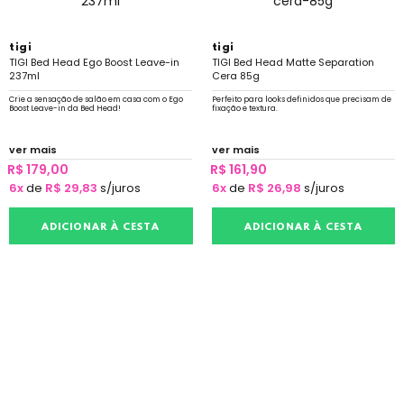
tigi
tigi
TIGI Bed Head Ego Boost Leave-in
TIGI Bed Head Matte Separation
237ml
Cera 85g
Crie a sensação de salão em casa com o Ego
Perfeito para looks definidos que precisam de
Boost Leave-in da Bed Head!
fixação e textura.
ver mais
ver mais
R$ 179,00
R$ 161,90
6x
de
R$ 29,83
s/juros
6x
de
R$ 26,98
s/juros
ADICIONAR À CESTA
ADICIONAR À CESTA