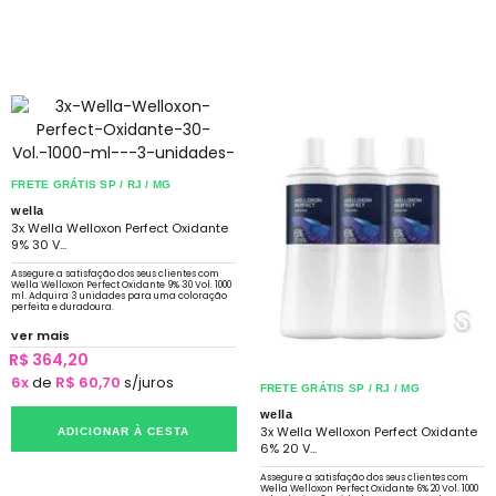
FRETE GRÁTIS SP / RJ / MG
wella
3x Wella Welloxon Perfect Oxidante
9% 30 V...
Assegure a satisfação dos seus clientes com
Wella Welloxon Perfect Oxidante 9% 30 Vol. 1000
ml. Adquira 3 unidades para uma coloração
perfeita e duradoura.
ver mais
R$ 364,20
6x
de
R$ 60,70
s/juros
FRETE GRÁTIS SP / RJ / MG
wella
3x Wella Welloxon Perfect Oxidante
ADICIONAR À CESTA
6% 20 V...
Assegure a satisfação dos seus clientes com
Wella Welloxon Perfect Oxidante 6% 20 Vol. 1000