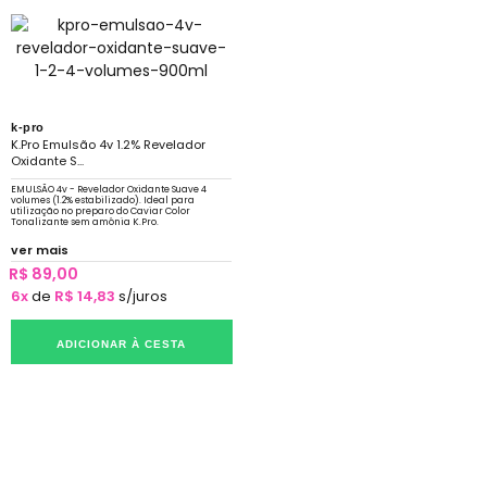
k-pro
K.Pro Emulsão 4v 1.2% Revelador
Oxidante S...
EMULSÃO 4v - Revelador Oxidante Suave 4
volumes (1.2% estabilizado). Ideal para
utilização no preparo do Caviar Color
Tonalizante sem amônia K.Pro.
ver mais
R$ 89,00
6x
de
R$ 14,83
s/juros
ADICIONAR À CESTA