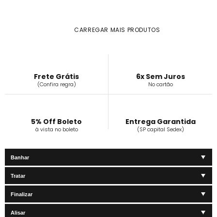
CARREGAR MAIS PRODUTOS
Frete Grátis
6x Sem Juros
(Confira regra)
No cartão
5% Off Boleto
Entrega Garantida
à vista no boleto
(SP capital Sedex)
Banhar
Tratar
Finalizar
Alisar