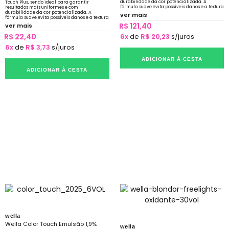
durabilidade da cor potencializada. A
Touch Plus, sendo ideal para garantir
fórmula suave evita possíveis danos e a textura
resultados mais uniformes e com
cremosa facilita a aplicação.
durabilidade da cor potencializada. A
ver mais
fórmula suave evita possíveis danos e a textura
cremosa facilita a aplicação.
R$ 121,40
ver mais
R$ 22,40
6x
de
R$ 20,23
s/juros
6x
de
R$ 3,73
s/juros
ADICIONAR À CESTA
ADICIONAR À CESTA
wella
Wella Color Touch Emulsão 1,9%
wella