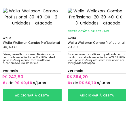
FRETE GRÁTIS SP / RJ / MG
wella
wella
Wella Welloxon Combo Profissional
Wella Welloxon Combo Profissional,
30, 40 O...
20, 30,...
Ofereça o melhor aos seus clientes com o
Economize sem sacrificar a qualidade com o
combo de Wella Welloxon 30 e 40 OX. Ideal
combo atacado de Wella Welloxon 20, 30, 40 OX.
para salões que priorizam resultados
Ideal para salões que buscam excelência em
superiores e custo-benefício.
serviços de coloração.
ver mais
ver mais
R$ 242,80
R$ 364,20
6x
de
R$ 40,46
s/juros
6x
de
R$ 60,70
s/juros
ADICIONAR À CESTA
ADICIONAR À CESTA