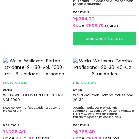
ml. Adquira 3 unidades para uma coloração
perfeita e duradoura.
ver mais
R$ 364,20
6x
de
R$ 60,70
s/juros
ADICIONAR À CESTA
FRETE GRÁTIS
FRETE GRÁTIS
wella
wella
WELLA WELLOXON PERFECT OX 9% 30
Wella Welloxon Combo Profissional
VOL. 1000 ...
20, 30, ...
Novo Welloxon Perfect, o Oxidante de Wella
Obtenha resultados profissionais
Professionals.
deslumbrantes com o combo Wella Welloxon!
Kit com 20, 30 ou 40 volumes para
transformações de beleza incríveis.
ver mais
ver mais
R$ 728,40
R$ 728,40
6x
de
R$ 121,40
s/juros
6x
de
R$ 121,40
s/juros