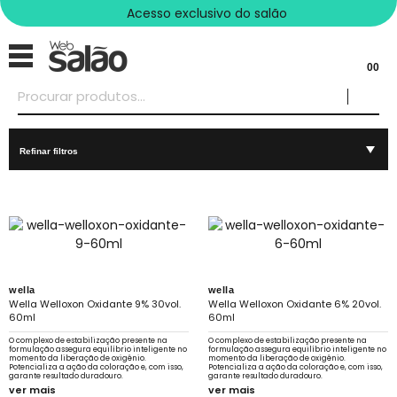
Acesso exclusivo do salão
00
Refinar filtros
wella
wella
Wella Welloxon Oxidante 9% 30vol.
Wella Welloxon Oxidante 6% 20vol.
60ml
60ml
O complexo de estabilização presente na
O complexo de estabilização presente na
formulação assegura equilíbrio inteligente no
formulação assegura equilíbrio inteligente no
momento da liberação de oxigênio.
momento da liberação de oxigênio.
Potencializa a ação da coloração e, com isso,
Potencializa a ação da coloração e, com isso,
garante resultado duradouro.
garante resultado duradouro.
ver mais
ver mais