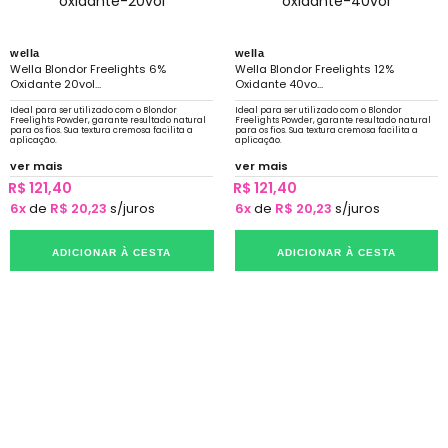
wella
wella
Wella Blondor Freelights 6%
Wella Blondor Freelights 12%
Oxidante 20vol...
Oxidante 40vo...
Ideal para ser utilizado com o Blondor
Ideal para ser utilizado com o Blondor
Freelights Powder, garante resultado natural
Freelights Powder, garante resultado natural
para os fios. Sua textura cremosa facilita a
para os fios. Sua textura cremosa facilita a
aplicação.
aplicação.
ver mais
ver mais
R$ 121,40
R$ 121,40
6x
de
R$ 20,23
s/juros
6x
de
R$ 20,23
s/juros
ADICIONAR À CESTA
ADICIONAR À CESTA