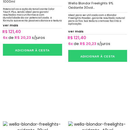
1000ml
Wella Blondor Freelights 9%
Oxidante 30vol...
Potencializa a ação do tonalizante Color
Touch Plus, sendo ideal para garatir
resultados mais uniformes e com
Ideal para ser utilizado com o Blondor
durabilidade da cor potencializada. A
Freelights Powder, garante resultado natural
fórmula suave evita possíveis danos e a textura
para os fios. Sua textura cremosa facilita a
cremosa facilita a aplicação.
aplicação.
ver mais
R$ 121,40
ver mais
6x
de
R$ 20,23
s/juros
R$ 121,40
6x
de
R$ 20,23
s/juros
ADICIONAR À CESTA
ADICIONAR À CESTA