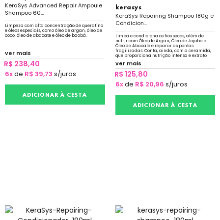
KeraSys Advanced Repair Ampoule
kerasys
Shampoo 60...
KeraSys Repairing Shampoo 180g e
Condicion...
Limpeza com alta concentração de queratina
e óleos especiais, como óleo de argan, óleo de
coco, óleo de abacate e óleo de baobá.
Limpa e condiciona os fios secos, além de
nutrir com Óleo de Argan, Óleo de Jojoba e
Óleo de Abacate e reparar as pontas
fragilizadas. Conta, ainda, com a ceramida,
ver mais
que proporciona nutrição intensa e extrato
herbal, rico em vitaminas e aminoácidos.
R$ 238,40
ver mais
6x
de
R$ 39,73
s/juros
R$ 125,80
6x
de
R$ 20,96
s/juros
ADICIONAR À CESTA
ADICIONAR À CESTA