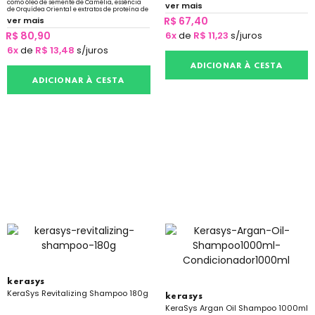
como óleo de semente de Camélia, essência
ver mais
de Orquídea Oriental e extratos de proteína de
trigo hidrolisada. Confere maciez e brilho.
R$ 67,40
ver mais
R$ 80,90
6x
de
R$ 11,23
s/juros
6x
de
R$ 13,48
s/juros
ADICIONAR À CESTA
ADICIONAR À CESTA
kerasys
KeraSys Revitalizing Shampoo 180g
kerasys
KeraSys Argan Oil Shampoo 1000ml