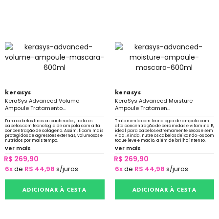
kerasys
kerasys
KeraSys Advanced Volume
KeraSys Advanced Moisture
Ampoule Tratamento...
Ampoule Tratamen...
Para cabelos finos ou cacheados, trata os
Tratamento com tecnologia de ampola com
cabelos com tecnologia de ampola com alta
alta concentração de ceramidas e vitamina E,
concentração de colágeno. Assim, ficam mais
ideal para cabelos extremamente secos e sem
protegidos de agressões externas, volumosos e
vida. Ainda, nutre os cabelos deixando-os com
nutridos por mais tempo.
toque leve e macio, além de brilho intenso.
ver mais
ver mais
R$ 269,90
R$ 269,90
6x
de
R$ 44,98
s/juros
6x
de
R$ 44,98
s/juros
ADICIONAR À CESTA
ADICIONAR À CESTA