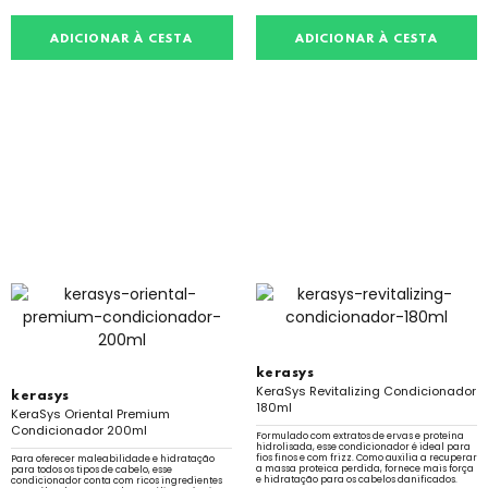
ADICIONAR À CESTA
ADICIONAR À CESTA
kerasys
KeraSys Revitalizing Condicionador
kerasys
180ml
KeraSys Oriental Premium
Condicionador 200ml
Formulado com extratos de ervas e proteína
hidrolisada, esse condicionador é ideal para
fios finos e com frizz. Como auxilia a recuperar
Para oferecer maleabilidade e hidratação
a massa proteica perdida, fornece mais força
para todos os tipos de cabelo, esse
e hidratação para os cabelos danificados.
condicionador conta com ricos ingredientes