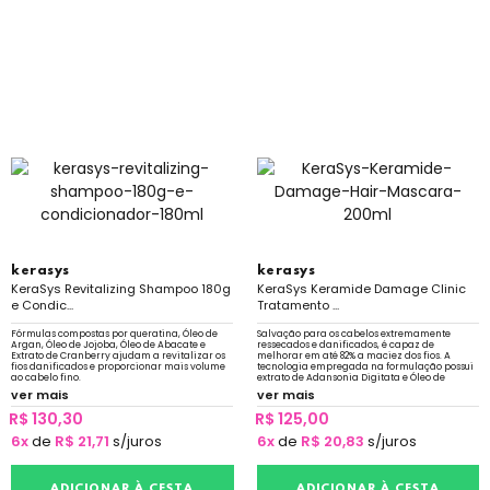
kerasys
kerasys
KeraSys Revitalizing Shampoo 180g
KeraSys Keramide Damage Clinic
e Condic...
Tratamento ...
Fórmulas compostas por queratina, Óleo de
Salvação para os cabelos extremamente
Argan, Óleo de Jojoba, Óleo de Abacate e
ressecados e danificados, é capaz de
Extrato de Cranberry ajudam a revitalizar os
melhorar em até 82% a maciez dos fios. A
fios danificados e proporcionar mais volume
tecnologia empregada na formulação possui
ao cabelo fino.
extrato de Adansonia Digitata e Óleo de
Argan.
ver mais
ver mais
R$ 130,30
R$ 125,00
6x
de
R$ 21,71
s/juros
6x
de
R$ 20,83
s/juros
ADICIONAR À CESTA
ADICIONAR À CESTA