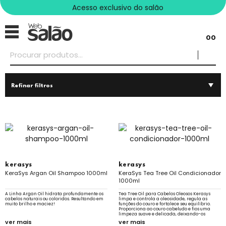
Acesso exclusivo do salão
00
Refinar filtros
kerasys
kerasys
KeraSys Argan Oil Shampoo 1000ml
KeraSys Tea Tree Oil Condicionador
1000ml
A Linha Argan Oil hidrata profundamente os
Tea Tree Oil para Cabelos Oleosos Kerasys
cabelos naturais ou coloridos. Resultando em
limpa e controla a oleosidade, regula as
muito brilho e maciez!
funções do couro e fortalece seu equilíbrio.
Proporciona ao couro cabeludo e fios uma
limpeza suave e delicada, deixando-os
equilibrados e limpeza prolongada sem
ver mais
ver mais
ressecar.