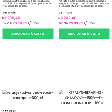
hidrata e nutre o cabelo e o couro cabeludo.
hidrata e nutre o cabelo e o couro cabeludo
Traz hidratação profunda e recuperação da
enquanto os limpa. Traz hidratação profunda
vitalidade dos cabelos.
e recuperação da vitalidade dos cabelos.
ver mais
ver mais
R$ 238,40
R$ 202,40
6x
de
R$ 39,73
s/juros
6x
de
R$ 33,73
s/juros
ADICIONAR À CESTA
ADICIONAR À CESTA
kerasys