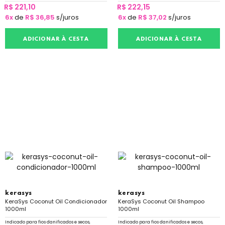
R$ 221,10
R$ 222,15
6x
de
R$ 36,85
s/juros
6x
de
R$ 37,02
s/juros
ADICIONAR À CESTA
ADICIONAR À CESTA
kerasys
kerasys
KeraSys Coconut Oil Condicionador
KeraSys Coconut Oil Shampoo
1000ml
1000ml
Indicado para fios danificados e secos,
Indicado para fios danificados e secos,