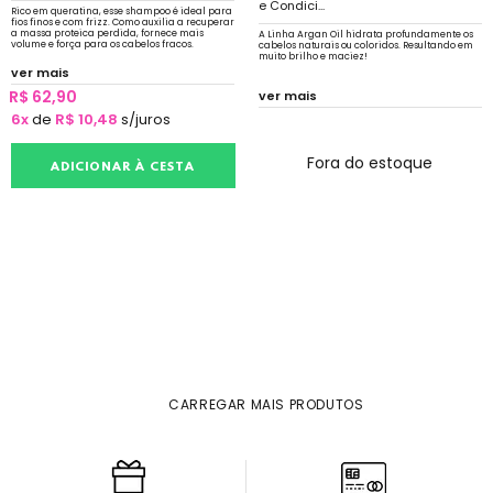
e Condici...
Rico em queratina, esse shampoo é ideal para
fios finos e com frizz. Como auxilia a recuperar
a massa proteica perdida, fornece mais
A Linha Argan Oil hidrata profundamente os
volume e força para os cabelos fracos.
cabelos naturais ou coloridos. Resultando em
muito brilho e maciez!
ver mais
R$ 62,90
ver mais
6x
de
R$ 10,48
s/juros
Fora do estoque
ADICIONAR À CESTA
CARREGAR MAIS PRODUTOS