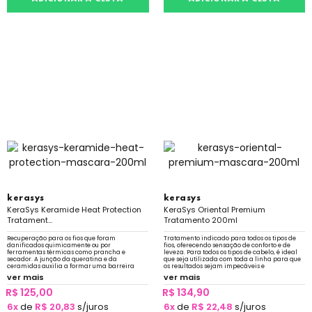
kerasys
kerasys
KeraSys Keramide Heat Protection
KeraSys Oriental Premium
Tratament...
Tratamento 200ml
Recuperação para os fios que foram
Tratamento indicado para todos os tipos de
danificados quimicamente ou por
fios, oferecendo sensação de conforto e de
ferramentas térmicas como prancha e
leveza. Para todos os tipos de cabelo, é ideal
secador. A junção da queratina e da
que seja utilizada com toda a linha para que
ceramidas auxilia a formar uma barreira
os resultados sejam impecáveis e
protetora para que os nutrientes não sejam
surpreendentes.
ver mais
ver mais
perdidos.
R$ 125,00
R$ 134,90
6x
de
R$ 20,83
s/juros
6x
de
R$ 22,48
s/juros