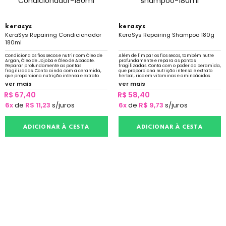
kerasys
kerasys
KeraSys Repairing Condicionador
KeraSys Repairing Shampoo 180g
180ml
Condiciona os fios secos e nutrir com Óleo de
Além de limpar os fios secos, também nutre
Argan, Óleo de Jojoba e Óleo de Abacate.
profundamente e repara as pontas
Reparar profundamente as pontas
fragilizadas. Conta com o poder da ceramida,
fragilizadas. Conta ainda com a ceramida,
que proporciona nutrição intensa e extrato
que proporciona nutrição intensa e extrato
herbal, rico em vitaminas e aminoácidos.
herbal, rico em vitaminas e aminoácidos.
ver mais
ver mais
R$ 67,40
R$ 58,40
6x
de
R$ 11,23
s/juros
6x
de
R$ 9,73
s/juros
ADICIONAR À CESTA
ADICIONAR À CESTA