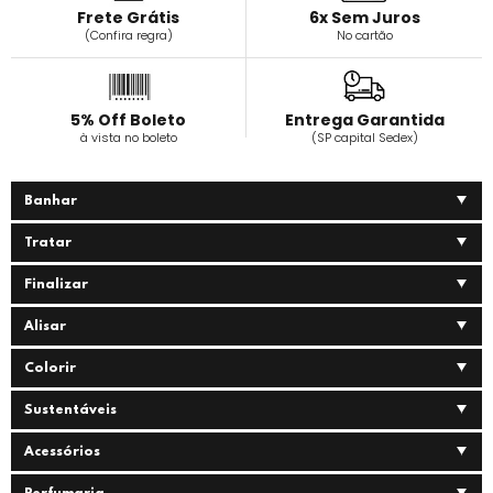
Frete Grátis
6x Sem Juros
(Confira regra)
No cartão
5% Off Boleto
Entrega Garantida
à vista no boleto
(SP capital Sedex)
Banhar
Tratar
Finalizar
Alisar
Colorir
Sustentáveis
Acessórios