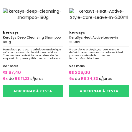
kerasys
kerasys
KeraSys Deep Cleansing Shampoo
KeraSys Heat Active Leave-in
180g
200ml
Formulada para couro cabeludo sensível que
Proporciona proteção, corpo e formato
sofre com excesso de oleosidade e resíduos.
definido para as ondas dos cabelos. Ideal
Com menta e hortelã, fornece refrescância
para usar antes de ferramentas
enquanto limpa e equilibra o couro cabeludo.
térmicas/modeladores.
ver mais
ver mais
R$ 67,40
R$ 206,00
6x
de
R$ 11,23
s/juros
6x
de
R$ 34,33
s/juros
ADICIONAR À CESTA
ADICIONAR À CESTA