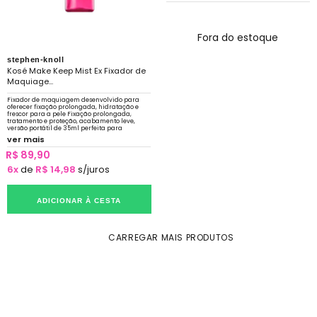
Fora do estoque
stephen-knoll
Kosé Make Keep Mist Ex Fixador de
Maquiage...
Fixador de maquiagem desenvolvido para
oferecer fixação prolongada, hidratação e
frescor para a pele Fixação prolongada,
tratamento e proteção, acabamento leve,
versão portátil de 35ml perfeita para
carregar na bolsa ou nécessaire.
ver mais
R$ 89,90
6x
de
R$ 14,98
s/juros
ADICIONAR À CESTA
CARREGAR MAIS PRODUTOS