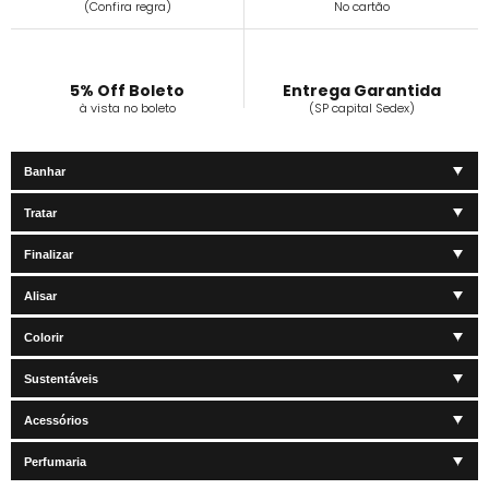
(Confira regra)
No cartão
5% Off Boleto
Entrega Garantida
à vista no boleto
(SP capital Sedex)
Banhar
Tratar
Finalizar
Alisar
Colorir
Sustentáveis
Acessórios
Perfumaria