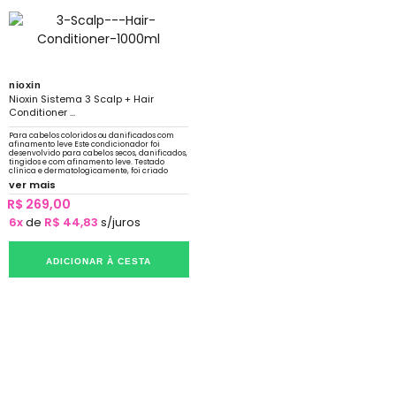
nioxin
Nioxin Sistema 3 Scalp + Hair
Conditioner ...
Para cabelos coloridos ou danificados com
afinamento leve Este condicionador foi
desenvolvido para cabelos secos, danificados,
tingidos e com afinamento leve. Testado
clínica e dermatologicamente, foi criado
para amplificar a textura do cabelo
ver mais
R$ 269,00
6x
de
R$ 44,83
s/juros
ADICIONAR À CESTA