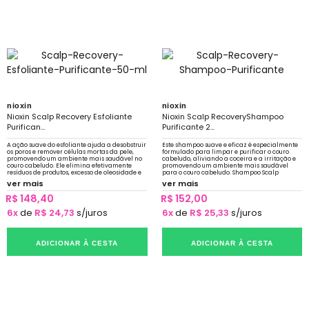
nioxin
nioxin
Nioxin Scalp Recovery Esfoliante
Nioxin Scalp RecoveryShampoo
Purifican...
Purificante 2...
A ação suave do esfoliante ajuda a desobstruir
Este shampoo suave e eficaz é especialmente
os poros e remover células mortas da pele,
formulado para limpar e purificar o couro
promovendo um ambiente mais saudável no
cabeludo, aliviando a coceira e a irritação e
couro cabeludo. Ele elimina efetivamente
promovendo um ambiente mais saudável
resíduos de produtos, excesso de oleosidade e
para o couro cabeludo. Shampoo Scalp
impurezas
Recovery promove a remoção de flocos de
ver mais
ver mais
caspa
R$ 148,40
R$ 152,00
6x
de
R$ 24,73
s/juros
6x
de
R$ 25,33
s/juros
ADICIONAR À CESTA
ADICIONAR À CESTA