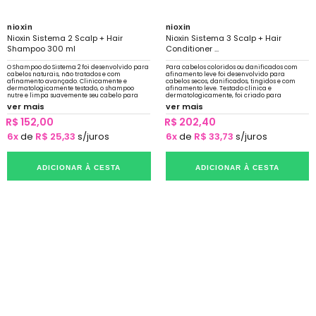
nioxin
nioxin
Nioxin Sistema 2 Scalp + Hair
Nioxin Sistema 3 Scalp + Hair
Shampoo 300 ml
Conditioner ...
O Shampoo do Sistema 2 foi desenvolvido para
Para cabelos coloridos ou danificados com
cabelos naturais, não tratados e com
afinamento leve foi desenvolvido para
afinamento avançado. Clinicamente e
cabelos secos, danificados, tingidos e com
dermatologicamente testado, o shampoo
afinamento leve. Testado clínica e
nutre e limpa suavemente seu cabelo para
dermatologicamente, foi criado para
prevenir o sebo que obstrui os folículos
amplificar a textura do cabelo e fortalecer a
ver mais
ver mais
resiliência
R$ 152,00
R$ 202,40
6x
de
R$ 25,33
s/juros
6x
de
R$ 33,73
s/juros
ADICIONAR À CESTA
ADICIONAR À CESTA