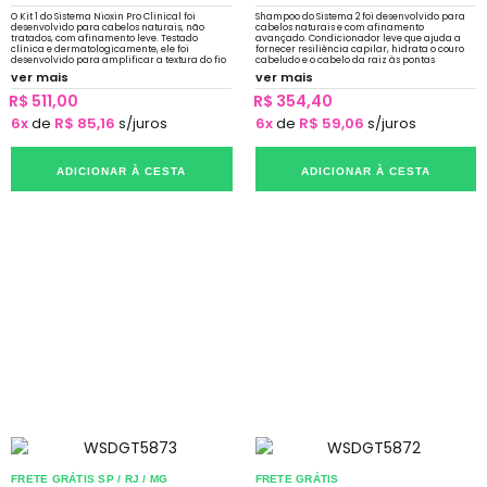
O Kit 1 do Sistema Nioxin Pro Clinical foi
Shampoo do Sistema 2 foi desenvolvido para
desenvolvido para cabelos naturais, não
cabelos naturais e com afinamento
tratados, com afinamento leve. Testado
avançado. Condicionador leve que ajuda a
clínica e dermatologicamente, ele foi
fornecer resiliência capilar, hidrata o couro
desenvolvido para amplificar a textura do fio
cabeludo e o cabelo da raiz às pontas
e fortalecer a resiliência
Clinicamente e dermatologicamente testado
ver mais
ver mais
R$ 511,00
R$ 354,40
6x
de
R$ 85,16
s/juros
6x
de
R$ 59,06
s/juros
ADICIONAR À CESTA
ADICIONAR À CESTA
FRETE GRÁTIS SP / RJ / MG
FRETE GRÁTIS