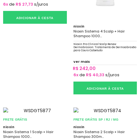
6x
de
R$ 27,73
s/juros
ADICIONAR À CESTA
nioxin
Nioxin Sistema 4 Scalp + Hair
Shampoo 1000...
Nioxin Pro Clinical Scalp Renew
Dermabrasion: Tratamento de Dermoabrasão
para Couro Cabeludo
ver mais
R$ 242,00
6x
de
R$ 40,33
s/juros
ADICIONAR À CESTA
FRETE GRÁTIS
FRETE GRÁTIS SP / RJ / MG
nioxin
nioxin
Nioxin Sistema 1 Scalp + Hair
Nioxin Sistema 2 Scalp + Hair
Shampoo 1000...
Shampoo 300m...