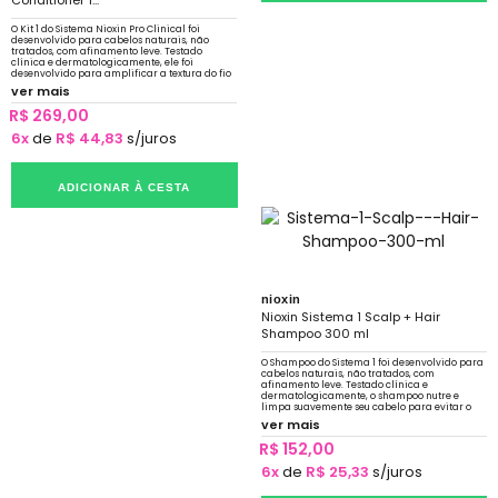
O Kit 1 do Sistema Nioxin Pro Clinical foi
desenvolvido para cabelos naturais, não
tratados, com afinamento leve. Testado
clínica e dermatologicamente, ele foi
desenvolvido para amplificar a textura do fio
e fortalecer a resiliência
ver mais
R$ 269,00
6x
de
R$ 44,83
s/juros
ADICIONAR À CESTA
nioxin
Nioxin Sistema 1 Scalp + Hair
Shampoo 300 ml
O Shampoo do Sistema 1 foi desenvolvido para
cabelos naturais, não tratados, com
afinamento leve. Testado clínica e
dermatologicamente, o shampoo nutre e
limpa suavemente seu cabelo para evitar o
sebo que obstrui os folículos
ver mais
R$ 152,00
6x
de
R$ 25,33
s/juros