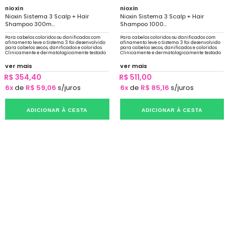
nioxin
nioxin
Nioxin Sistema 3 Scalp + Hair
Nioxin Sistema 3 Scalp + Hair
Shampoo 300m...
Shampoo 1000...
Para cabelos coloridos ou danificados com
Para cabelos coloridos ou danificados com
afinamento leve o Sistema 3 foi desenvolvido
afinamento leve o Sistema 3 foi desenvolvido
para cabelos secos, danificados e coloridos.
para cabelos secos, danificados e coloridos.
Clinicamente e dermatologicamente testado
Clinicamente e dermatologicamente testado
ver mais
ver mais
R$ 354,40
R$ 511,00
6x
de
R$ 59,06
s/juros
6x
de
R$ 85,16
s/juros
ADICIONAR À CESTA
ADICIONAR À CESTA