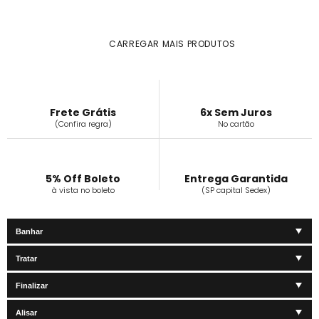
CARREGAR MAIS PRODUTOS
Frete Grátis
6x Sem Juros
(Confira regra)
No cartão
5% Off Boleto
Entrega Garantida
à vista no boleto
(SP capital Sedex)
Banhar
Tratar
Finalizar
Alisar