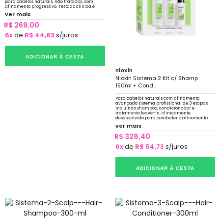
para cabelos naturais, não tratados, com
afinamento progressivo. Testado clinica e
dermatologicamente.
ver mais
R$ 269,00
6x
de
R$ 44,83
s/juros
ADICIONAR À CESTA
nioxin
Nioxin Sistema 2 Kit c/ Shamp
150ml + Cond...
Para cabelos naturais com afinamento
avançado sistema profissional de 3 etapas,
incluindo shampoo, condicionador e
tratamento leave-in, clinicamente
desenvolvido para combater o afinamento
progressivo de cabelos naturais e não
ver mais
tratados.
R$ 328,40
6x
de
R$ 54,73
s/juros
ADICIONAR À CESTA