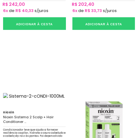
R$ 242,00
R$ 202,40
6x
de
R$ 40,33
s/juros
6x
de
R$ 33,73
s/juros
ADICIONAR À CESTA
ADICIONAR À CESTA
nioxin
Nioxin Sistema 2 Scalp + Hair
Conditioner ...
Condicionador leve que ajuda a fornecer
resiliência capilar, hidrata o couro cabeludo e
o cabelo da raiz às pontas. Foi desenvolvido