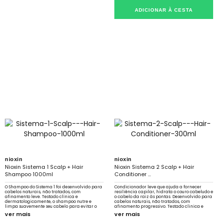
ADICIONAR À CESTA
nioxin
nioxin
Nioxin Sistema 1 Scalp + Hair
Nioxin Sistema 2 Scalp + Hair
Shampoo 1000ml
Conditioner ...
O Shampoo do Sistema 1 foi desenvolvido para
Condicionador leve que ajuda a fornecer
cabelos naturais, não tratados, com
resiliência capilar, hidrata o couro cabeludo e
afinamento leve. Testado clínica e
o cabelo da raiz às pontas. Desenvolvido para
dermatologicamente, o shampoo nutre e
cabelos naturais, não tratados, com
limpa suavemente seu cabelo para evitar o
afinamento progressivo. Testado clinica e
sebo que obstrui os folículos.
dermatologicamente.
ver mais
ver mais