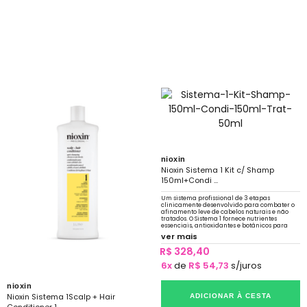
nioxin
Nioxin Sistema 1 Kit c/ Shamp
150ml+Condi ...
Um sistema profissional de 3 etapas
clinicamente desenvolvido para combater o
afinamento leve de cabelos naturais e não
tratados. O Sistema 1 fornece nutrientes
essenciais, antioxidantes e botânicos para
refrescar, nutrir e proteger
ver mais
R$ 328,40
6x
de
R$ 54,73
s/juros
nioxin
Nioxin Sistema 1Scalp + Hair
ADICIONAR À CESTA
Conditioner 1...