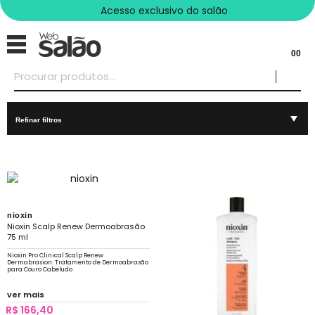
Acesso exclusivo do salão
00
Refinar filtros
nioxin
Nioxin Scalp Renew Dermoabrasão
75 ml
Nioxin Pro Clinical Scalp Renew
Dermabrasion: Tratamento de Dermoabrasão
para Couro Cabeludo
ver mais
R$ 166,40