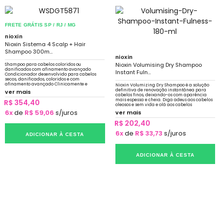
FRETE GRÁTIS SP / RJ / MG
nioxin
Nioxin Sistema 4 Scalp + Hair
Shampoo 300m...
nioxin
Nioxin Volumising Dry Shampoo
Shampoo para cabelos coloridos ou
danificados com afinamento avançado
Instant Fuln...
Condicionador desenvolvido para cabelos
secos, danificados, coloridos e com
afinamento avançado Clinicamente e
Nioxin Volumizing Dry Shampoo é a solução
dermatologicamente testado
definitiva de renovação instantânea para
ver mais
cabelos finos, deixando-os com aparência
mais espessa e cheia. Diga adeus aos cabelos
R$ 354,40
oleosos e sem vida e olá aos cabelos
renovados e volumosos
6x
de
R$ 59,06
s/juros
ver mais
R$ 202,40
6x
de
R$ 33,73
s/juros
ADICIONAR À CESTA
ADICIONAR À CESTA