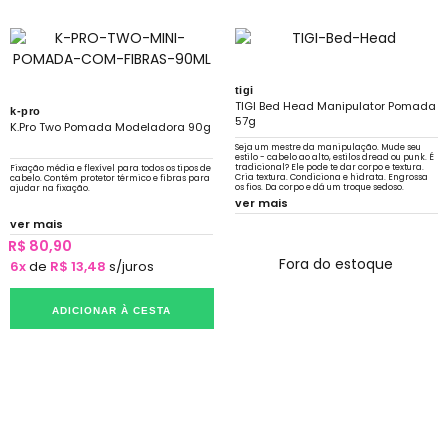
tigi
TIGI Bed Head Manipulator Pomada
k-pro
57g
K.Pro Two Pomada Modeladora 90g
Seja um mestre da manipulação. Mude seu
estilo - cabelo ao alto, estilos dread ou punk. É
tradicional? Ele pode te dar corpo e textura.
Fixação média e flexível para todos os tipos de
Cria textura. Condiciona e hidrata. Engrossa
cabelo. Contém protetor térmico e fibras para
os fios. Da corpo e dá um troque sedoso.
ajudar na fixação.
ver mais
ver mais
R$ 80,90
Fora do estoque
6x
de
R$ 13,48
s/juros
ADICIONAR À CESTA