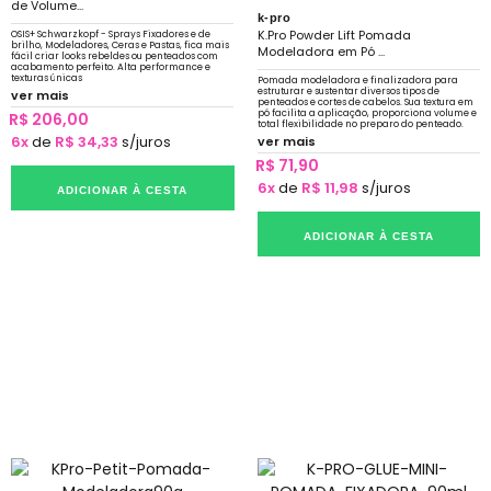
de Volume...
k-pro
K.Pro Powder Lift Pomada
OSIS+ Schwarzkopf - Sprays Fixadores e de
brilho, Modeladores, Ceras e Pastas, fica mais
Modeladora em Pó ...
fácil criar looks rebeldes ou penteados com
acabamento perfeito. Alta performance e
texturas únicas
Pomada modeladora e finalizadora para
estruturar e sustentar diversos tipos de
ver mais
penteados e cortes de cabelos. Sua textura em
pó facilita a aplicação, proporciona volume e
R$ 206,00
total flexibilidade no preparo do penteado.
Pode ser aplicado na barba.
6x
de
R$ 34,33
s/juros
ver mais
R$ 71,90
6x
de
R$ 11,98
s/juros
ADICIONAR À CESTA
ADICIONAR À CESTA