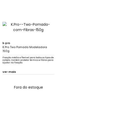
k-pro
K.Pro Two Pomada Modeladora
150g
Fixação média e flexível para todos os tipos de
cabelo. Contém protetor térmico e fibras para
ajudar na fixação.
ver mais
Fora do estoque