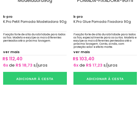
k-pro
k-pro
K.Pro Petit Pomada Modeladora 90g
K.Pro Glue Pomada Fixadora 90g
Fixação forte de alta durabilidade para todos
Fixação forte de alta durabilidade para todos
os fios. Modela e esculpe os mais diferentes
os fios, especialmente para os curtos. Modela e
penteados até a próxima lavagem.
esculpe os mais diferentes penteados até a
próxima lavagem. Conta, ainda, com
proteção solar e efeito matte.
ver mais
ver mais
R$ 112,40
R$ 103,40
6x
de
R$ 18,73
s/juros
6x
de
R$ 17,23
s/juros
ADICIONAR À CESTA
ADICIONAR À CESTA