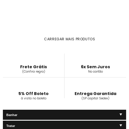
CARREGAR MAIS PRODUTOS
Frete Grátis
6x Sem Juros
(Confira regra)
No cartão
5% Off Boleto
Entrega Garantida
à vista no boleto
(SP capital Sedex)
Banhar
Tratar