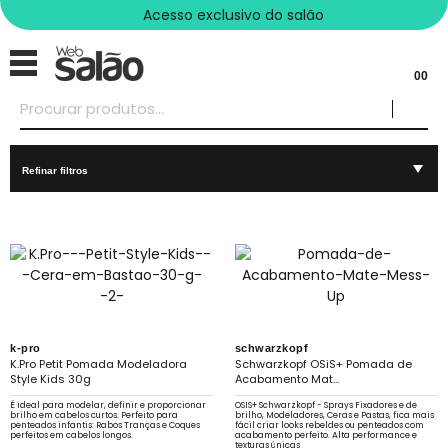
Acesso exclusivo do salão
00
Refinar filtros
k-pro
schwarzkopf
K.Pro Petit Pomada Modeladora
Schwarzkopf OSiS+ Pomada de
Style Kids 30g
Acabamento Mat...
É ideal para modelar, definir e proporcionar
OSIS+ Schwarzkopf - Sprays Fixadores e de
brilho em cabelos curtos. Perfeito para
brilho, Modeladores, Ceras e Pastas, fica mais
penteados infantis: Rabos Tranças e Coques
fácil criar looks rebeldes ou penteados com
perfeitos em cabelos longos.
acabamento perfeito. Alta performance e
texturas únicas