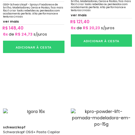
brilho, Modeladores, Ceras e Pastas, fica mais
fácil criar looks rebeldes ou penteados com
OSIS+ Schwarzkopf - Sprays Fixadores e de
acabamento perfeito. Alta performance e
brilho, Modeladores, Ceras e Pastas, fica mais
texturas únicas
fácil criar looks rebeldes ou penteados com
acabamento perfeito. Alta performance e
ver mais
texturas únicas
R$ 121,40
ver mais
R$ 148,40
6x
de
R$ 20,23
s/juros
6x
de
R$ 24,73
s/juros
ADICIONAR À CESTA
ADICIONAR À CESTA
schwarzkopf
Schwarzkopf OSiS+ Pasta Capilar