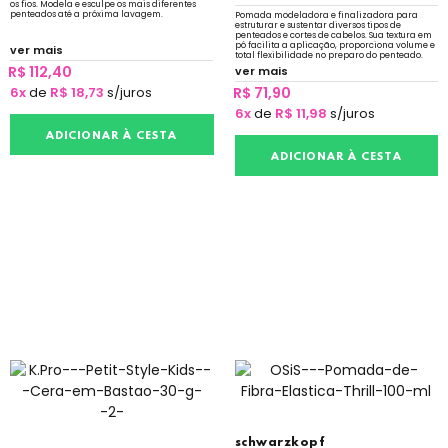
os fios. Modela e esculpe os mais diferentes
penteados até a próxima lavagem.
Pomada modeladora e finalizadora para
estruturar e sustentar diversos tipos de
penteados e cortes de cabelos. Sua textura em
pó facilita a aplicação, proporciona volume e
ver mais
total flexibilidade no preparo do penteado.
Pode ser aplicado na barba.
R$ 112,40
ver mais
6x
de
R$ 18,73
s/juros
R$ 71,90
6x
de
R$ 11,98
s/juros
ADICIONAR À CESTA
ADICIONAR À CESTA
schwarzkopf