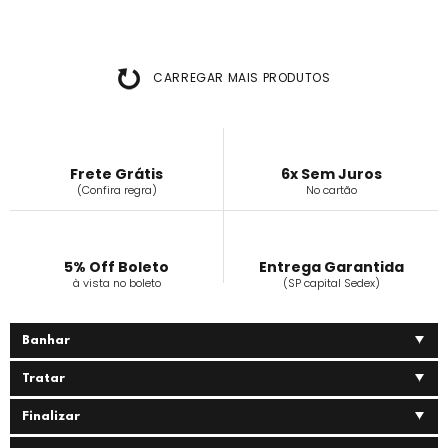
CARREGAR MAIS PRODUTOS
Frete Grátis
6x Sem Juros
(Confira regra)
No cartão
5% Off Boleto
Entrega Garantida
à vista no boleto
(SP capital Sedex)
Banhar
Tratar
Finalizar