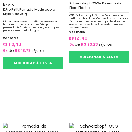
Schwarzkopf OSiS+ Pomada de
k-pro
Fibra Elástic...
K.Pro Petit Pomada Modeladora
Style Kids 30g
OSIS+ Schwarzkopf - Sprays Fixadores e de
brilho, Modeladores, Ceras e Pastas, fica mais
fácil criar looks rebeldes ou penteados com
É ideal para modelar, definir e proporcionar
acabamento perfeito. Alta performance e
brilho em cabelos curtos. Perfeito para
texturas únicas
penteados infantis: Rabos Tranças e Coques
perfeitos em cabelos longos.
ver mais
R$ 121,40
ver mais
R$ 112,40
6x
de
R$ 20,23
s/juros
6x
de
R$ 18,73
s/juros
ADICIONAR À CESTA
ADICIONAR À CESTA