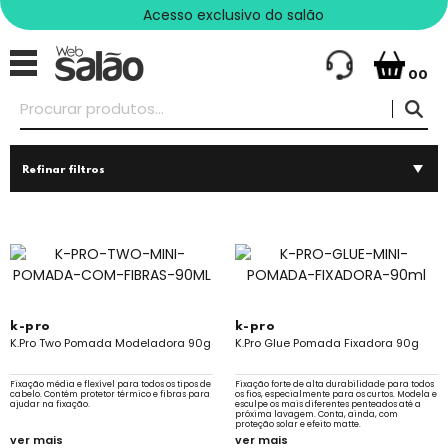
Acesso exclusivo do salão
00
Refinar filtros
k-pro
k-pro
K.Pro Two Pomada Modeladora 90g
K.Pro Glue Pomada Fixadora 90g
Fixação média e flexível para todos os tipos de
Fixação forte de alta durabilidade para todos
cabelo. Contém protetor térmico e fibras para
os fios, especialmente para os curtos. Modela e
ajudar na fixação.
esculpe os mais diferentes penteados até a
próxima lavagem. Conta, ainda, com
proteção solar e efeito matte.
ver mais
ver mais