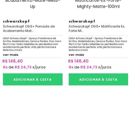
schwarzkopf
schwarzkopf
Schwarzkopf OSiS+ Pomada de
Schwarzkopf OSiS+ Matificante Ex.
Acabamento Mat...
Forte Mi...
OSIS+ Schwarzkopf - Sprays Fixadores e de
OSIS+ Schwarzkopf - Sprays Fixadores e de
brilho, Modeladores, Ceras e Pastas, fica mais
brilho, Modeladores, Ceras e Pastas, fica mais
fácil criar looks rebeldes ou penteados com
fácil criar looks rebeldes ou penteados com
acabamento perfeito. Alta performance e
acabamento perfeito. Alta performance e
texturas únicas
texturas únicas
ver mais
ver mais
R$ 148,40
R$ 148,40
6x
de
R$ 24,73
s/juros
6x
de
R$ 24,73
s/juros
ADICIONAR À CESTA
ADICIONAR À CESTA