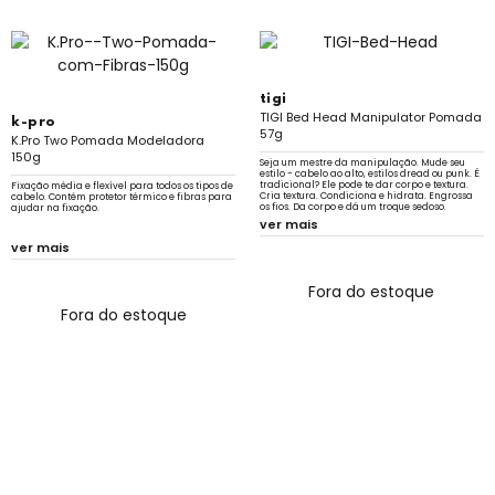
tigi
TIGI Bed Head Manipulator Pomada
k-pro
57g
K.Pro Two Pomada Modeladora
150g
Seja um mestre da manipulação. Mude seu
estilo - cabelo ao alto, estilos dread ou punk. É
tradicional? Ele pode te dar corpo e textura.
Fixação média e flexível para todos os tipos de
Cria textura. Condiciona e hidrata. Engrossa
cabelo. Contém protetor térmico e fibras para
os fios. Da corpo e dá um troque sedoso.
ajudar na fixação.
ver mais
ver mais
Fora do estoque
Fora do estoque