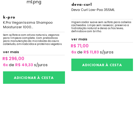
deva-curl
Deva Curl Low-Poo 355ML
k-pro
K.Pro Veganíssima Shampoo
Higienizador suave sem sulfato para cabelos
cacheados. Limpa sem ressecar, preserva a
Moisturizer 1000...
hidratação natural e deixa os fios leves,
definidos e com brilho.
Sem sulfato e com ativos naturais, veganos
para limpeza completa. Com prebioticos
ver mais
para manutenção da microbiota do couro
cabeludo, aminoácidos e proteínas vegetais.
R$ 71,00
6x
de
R$ 11,83
s/juros
ver mais
R$ 296,00
6x
de
R$ 49,33
s/juros
ADICIONAR À CESTA
ADICIONAR À CESTA