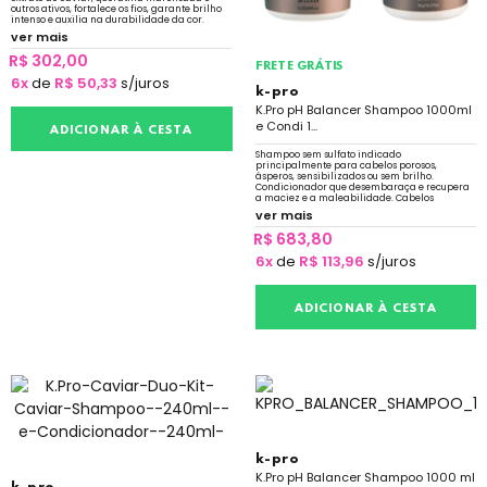
outros ativos, fortalece os fios, garante brilho
intenso e auxilia na durabilidade da cor.
ver mais
R$ 302,00
FRETE GRÁTIS
6x
de
R$ 50,33
s/juros
k-pro
K.Pro pH Balancer Shampoo 1000ml
e Condi 1...
ADICIONAR À CESTA
Shampoo sem sulfato indicado
principalmente para cabelos porosos,
ásperos, sensibilizados ou sem brilho.
Condicionador que desembaraça e recupera
a maciez e a maleabilidade. Cabelos
nutridos, cutículas alinhadas e brilho intenso.
ver mais
Com proteção solar
R$ 683,80
6x
de
R$ 113,96
s/juros
ADICIONAR À CESTA
k-pro
K.Pro pH Balancer Shampoo 1000 ml