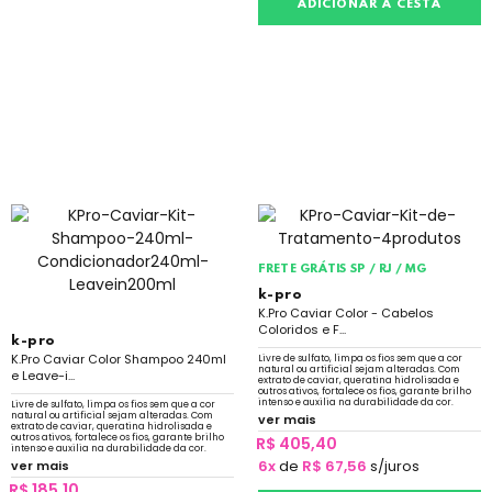
ADICIONAR À CESTA
FRETE GRÁTIS SP / RJ / MG
k-pro
K.Pro Caviar Color - Cabelos
Coloridos e F...
k-pro
K.Pro Caviar Color Shampoo 240ml
Livre de sulfato, limpa os fios sem que a cor
natural ou artificial sejam alteradas. Com
e Leave-i...
extrato de caviar, queratina hidrolisada e
outros ativos, fortalece os fios, garante brilho
intenso e auxilia na durabilidade da cor.
Livre de sulfato, limpa os fios sem que a cor
natural ou artificial sejam alteradas. Com
ver mais
extrato de caviar, queratina hidrolisada e
outros ativos, fortalece os fios, garante brilho
R$ 405,40
intenso e auxilia na durabilidade da cor.
6x
de
R$ 67,56
s/juros
ver mais
R$ 185,10