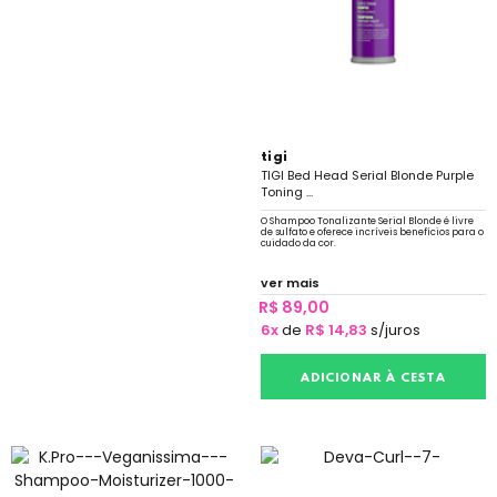
tigi
TIGI Bed Head Serial Blonde Purple
Toning ...
O Shampoo Tonalizante Serial Blonde é livre
de sulfato e oferece incríveis benefícios para o
cuidado da cor.
ver mais
R$ 89,00
6x
de
R$ 14,83
s/juros
ADICIONAR À CESTA