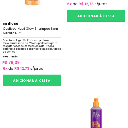
6x
de
R$ 12,73
s/juros
ADICIONAR À CESTA
cadiveu
Cadiveu Nutri Glow Shampoo Sem
Sulfato Nut...
Com tecnologia Oil Elixir sua poderosa
fórmula use mais de 12 óleos poderosos para
resgatar os cabelos secos, desvitalizados,
pororsos e ásperos, deixando-os macios, fáceis
de pentear
ver mais
R$ 76,39
6x
de
R$ 12,73
s/juros
ADICIONAR À CESTA