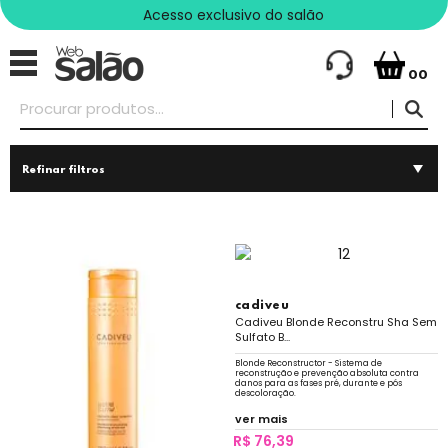
Acesso exclusivo do salão
00
Refinar filtros
cadiveu
Cadiveu Blonde Reconstru Sha Sem
Sulfato B...
Blonde Reconstructor - Sistema de
reconstrução e prevenção absoluta contra
danos para as fases pré, durante e pós
descoloração.
ver mais
R$ 76,39