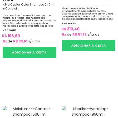
k-pro
K.Pro Caviar Color Shampoo 240ml
e Condici...
Shampoo sem sulfato, indicado
principalmente para cabelos porosos,
ásperos, sensibilizados ou sem brilho. Limpa
Livre de sulfato, limpa os fios sem que a cor
completamente, preservando a camada
natural ou artificial sejam alteradas,
ácida e as características naturais dos fios e
enquanto o condicionador garante maciez ao
do couro cabeludo. Cabelos leves, nutridos e
ver mais
toque. Com extrato de caviar, queratina
brilhantes
hidrolisada e outros ativos, fortalece os fios e
R$ 310,40
garante brilho intenso.
ver mais
6x
de
R$ 51,73
s/juros
R$ 198,60
6x
de
R$ 33,10
s/juros
ADICIONAR À CESTA
ADICIONAR À CESTA