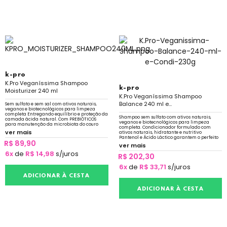
k-pro
K.Pro Veganíssima Shampoo
k-pro
Moisturizer 240 ml
K.Pro Veganíssima Shampoo
Balance 240 ml e...
Sem sulfato e sem sal com ativos naturais,
veganos e biotecnológicos para limpeza
completa Entregando equilíbrio e proteção da
Shampoo sem sulfato com ativos naturais,
camada ácida natural. Com PREBIÓTICOS
veganos e biotecnológicos para limpeza
para manutenção da microbiota do couro
completa. Condicionador formulado com
cabeludo
ver mais
ativos naturais, hidratante e nutritivo
Pantenol e Ácido Láctico garantem o perfeito
R$ 89,90
equilíbrio
ver mais
6x
de
R$ 14,98
s/juros
R$ 202,30
6x
de
R$ 33,71
s/juros
ADICIONAR À CESTA
ADICIONAR À CESTA