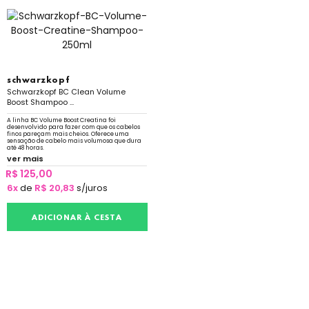
schwarzkopf
Schwarzkopf BC Clean Volume
Boost Shampoo ...
A linha BC Volume Boost Creatina foi
desenvolvido para fazer com que os cabelos
finos pareçam mais cheios. Oferece uma
sensação de cabelo mais volumosa que dura
até 48 horas.
ver mais
R$ 125,00
6x
de
R$ 20,83
s/juros
ADICIONAR À CESTA