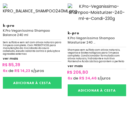
k-pro
K.Pro Veganíssima Shampoo
k-pro
Balance 240 ml
K.Pro Veganíssima Shampoo
Moisturizer 240 ...
Sem sulfato e sem sal com ativos naturais para
limpeza completa. Com PREBIÓTICOS para
manutenção da microbiota do couro
Shampoo sem sulfato com ativos naturais,
cabeludo, escudo isolante contra a poluição e
veganos e biotecnológicos para limpeza
agressões externas
completa. Condicionador formulado com
ver mais
ativos naturais, hidratante e nutritivo
Pantenol e Ácido Láctico garantem o perfeito
R$ 85,39
equilíbrio
ver mais
6x
de
R$ 14,23
s/juros
R$ 206,80
6x
de
R$ 34,46
s/juros
ADICIONAR À CESTA
ADICIONAR À CESTA