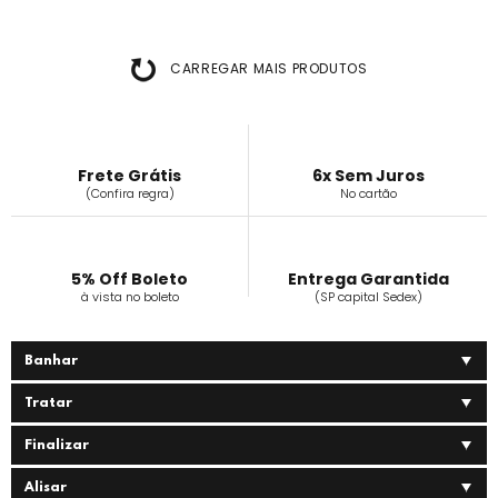
CARREGAR MAIS PRODUTOS
Frete Grátis
6x Sem Juros
(Confira regra)
No cartão
5% Off Boleto
Entrega Garantida
à vista no boleto
(SP capital Sedex)
Banhar
Tratar
Finalizar
Alisar