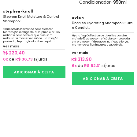
stephen-knoll
Stephen Knoll Moisture & Control
avlon
Shampoo 5...
Überliss Hydrating Shampoo 950ml
e Condici...
Shampoo desenvolvido para oferecer
hidratação inteligente, disciplina e brilho
radiante para cabelos que precisam
Hydrating Collection de Überliss, contém
restaurar a maciez e a saúde Hidratação
mais de 10 ativos com eficácia comprovada
profunda, Reparação da fibra capilar,
em promover hidratação, nutrição e força,
Redução do frizz e Fórmula suave Livre de
mantendo os fios íntegros e saudáveis.
ver mais
sulfato e silicone
R$ 220,40
ver mais
6x
de
R$ 36,73
s/juros
R$ 313,90
6x
de
R$ 52,31
s/juros
ADICIONAR À CESTA
ADICIONAR À CESTA