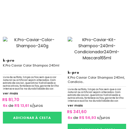
k-pro
K.Pro Caviar Color Shampoo 240ml
k-pro
K.Pro Caviar Color Shampoo 240ml,
Livre de sulfato, limpa os fios sem que a cor
natural ou artificial sejam alteradas. Com
Condicio...
extrato de caviar, queratina hidrolisada e
outros ativos, fortalece os fios, garante brilho
intenso e auxilia na durabilidade da cor.
Livre de sulfato, limpa os fios sem que a cor
natural ou artificial sejam alteradas. Com
ver mais
extrato de caviar, queratina hidrolisada e
outros ativos, fortalece os fios, garante brilho
R$ 81,70
intenso e auxilia na durabilidade da cor.
6x
de
R$ 13,61
s/juros
ver mais
R$ 341,60
6x
de
R$ 56,93
s/juros
ADICIONAR À CESTA