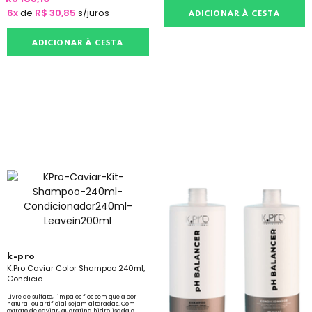
6x
de
R$ 30,85
s/juros
ADICIONAR À CESTA
ADICIONAR À CESTA
k-pro
K.Pro Caviar Color Shampoo 240ml,
Condicio...
Livre de sulfato, limpa os fios sem que a cor
natural ou artificial sejam alteradas. Com
extrato de caviar, queratina hidrolisada e