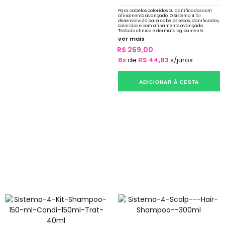
Para cabelos coloridos ou danificados com
afinamento avançado. O Sistema 4 foi
desenvolvido para cabelos secos, danificados,
coloridos e com afinamento avançado.
Testado clínica e dermatologicamente
ver mais
R$ 269,00
6x
de
R$ 44,83
s/juros
ADICIONAR À CESTA