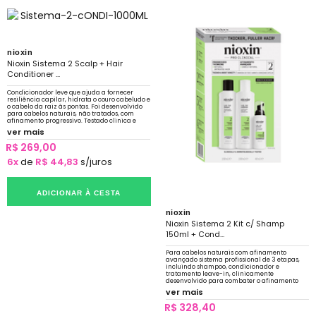
nioxin
Nioxin Sistema 2 Scalp + Hair
Conditioner ...
Condicionador leve que ajuda a fornecer
resiliência capilar, hidrata o couro cabeludo e
o cabelo da raiz às pontas. Foi desenvolvido
para cabelos naturais, não tratados, com
afinamento progressivo. Testado clinica e
dermatologicamente.
ver mais
R$ 269,00
6x
de
R$ 44,83
s/juros
ADICIONAR À CESTA
nioxin
Nioxin Sistema 2 Kit c/ Shamp
150ml + Cond...
Para cabelos naturais com afinamento
avançado sistema profissional de 3 etapas,
incluindo shampoo, condicionador e
tratamento leave-in, clinicamente
desenvolvido para combater o afinamento
progressivo de cabelos naturais e não
ver mais
tratados.
R$ 328,40