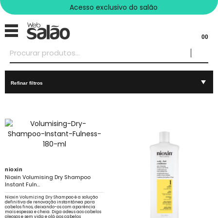
Acesso exclusivo do salão
00
Refinar filtros
nioxin
Nioxin Volumising Dry Shampoo
Instant Fuln...
Nioxin Volumizing Dry Shampoo é a solução
definitiva de renovação instantânea para
cabelos finos, deixando-os com aparência
mais espessa e cheia. Diga adeus aos cabelos
oleosos e sem vida e olá aos cabelos