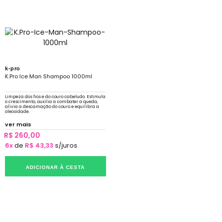
k-pro
K.Pro Ice Man Shampoo 1000ml
Limpeza dos fios e do couro cabeludo. Estimula
o crescimento, auxilia a combater a queda,
alivia a descamação do couro e equilibra a
oleosidade.
ver mais
R$ 260,00
6x
de
R$ 43,33
s/juros
ADICIONAR À CESTA