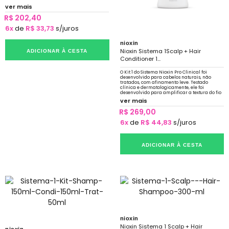
renovados e volumosos
ver mais
R$ 202,40
6x
de
R$ 33,73
s/juros
nioxin
Nioxin Sistema 1Scalp + Hair
ADICIONAR À CESTA
Conditioner 1...
O Kit 1 do Sistema Nioxin Pro Clinical foi
desenvolvido para cabelos naturais, não
tratados, com afinamento leve. Testado
clínica e dermatologicamente, ele foi
desenvolvido para amplificar a textura do fio
e fortalecer a resiliência
ver mais
R$ 269,00
6x
de
R$ 44,83
s/juros
ADICIONAR À CESTA
nioxin
Nioxin Sistema 1 Scalp + Hair