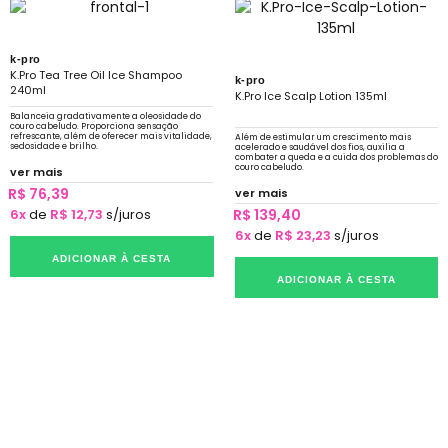
k-pro
K.Pro Tea Tree Oil Ice Shampoo
k-pro
240ml
K.Pro Ice Scalp Lotion 135ml
Balanceia gradativamente a oleosidade do
couro cabeludo. Proporciona sensação
refrescante, além de oferecer mais vitalidade,
Além de estimular um crescimento mais
sedosidade e brilho.
acelerado e saudável dos fios, auxilia a
combater a queda e a cuida dos problemas do
couro cabeludo.
ver mais
R$ 76,39
ver mais
6x
de
R$ 12,73
s/juros
R$ 139,40
6x
de
R$ 23,23
s/juros
ADICIONAR À CESTA
ADICIONAR À CESTA