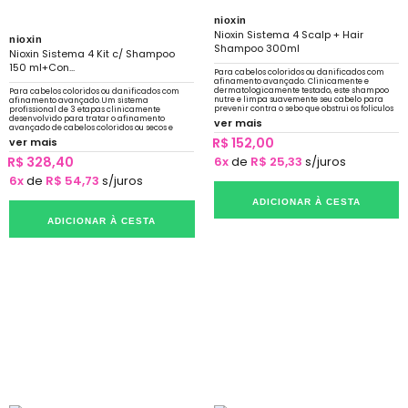
nioxin
Nioxin Sistema 4 Scalp + Hair
nioxin
Shampoo 300ml
Nioxin Sistema 4 Kit c/ Shampoo
150 ml+Con...
Para cabelos coloridos ou danificados com
afinamento avançado. Clinicamente e
dermatologicamente testado, este shampoo
Para cabelos coloridos ou danificados com
nutre e limpa suavemente seu cabelo para
afinamento avançado.Um sistema
prevenir contra o sebo que obstrui os folículos
profissional de 3 etapas clinicamente
desenvolvido para tratar o afinamento
ver mais
avançado de cabelos coloridos ou secos e
danificados.
R$ 152,00
ver mais
R$ 328,40
6x
de
R$ 25,33
s/juros
6x
de
R$ 54,73
s/juros
ADICIONAR À CESTA
ADICIONAR À CESTA