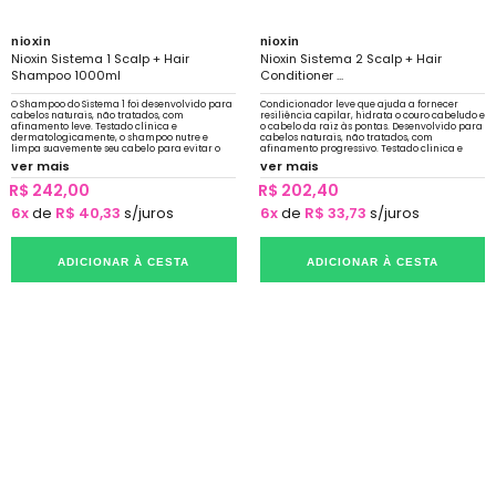
nioxin
nioxin
Nioxin Sistema 1 Scalp + Hair
Nioxin Sistema 2 Scalp + Hair
Shampoo 1000ml
Conditioner ...
O Shampoo do Sistema 1 foi desenvolvido para
Condicionador leve que ajuda a fornecer
cabelos naturais, não tratados, com
resiliência capilar, hidrata o couro cabeludo e
afinamento leve. Testado clínica e
o cabelo da raiz às pontas. Desenvolvido para
dermatologicamente, o shampoo nutre e
cabelos naturais, não tratados, com
limpa suavemente seu cabelo para evitar o
afinamento progressivo. Testado clinica e
sebo que obstrui os folículos.
dermatologicamente.
ver mais
ver mais
R$ 242,00
R$ 202,40
6x
de
R$ 40,33
s/juros
6x
de
R$ 33,73
s/juros
ADICIONAR À CESTA
ADICIONAR À CESTA