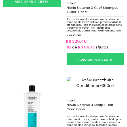
ADICIONAR À CESTA
nioxin
Nioxin Sistema 3 Kit c/ Shampoo
150ml+Cond...
Para cabelos coloridos ou danificados com
afinamento leve O sistema profissional de 3
etapas, incluindo shampoo, condicionador e
tratamento leave-in, clinicamente
desenvolvido para tratar o afinamento leve
de cabelos coloridos ou secos e danificados.
ver mais
R$ 328,40
6x
de
R$ 54,73
s/juros
ADICIONAR À CESTA
nioxin
Nioxin Sistema 4 Scalp + Hair
Conditioner ...
Para cabelos coloridos ou danificados com
afinamento avançado foi desenvolvido para
cabelos secos, danificados, coloridos e com
afinamento avançado. Testado clínica e