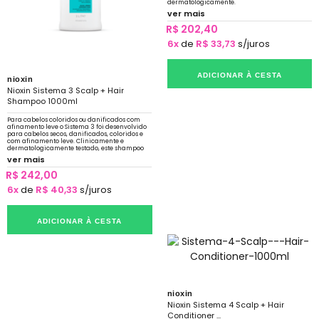
dermatologicamente.
ver mais
R$ 202,40
6x
de
R$ 33,73
s/juros
ADICIONAR À CESTA
nioxin
Nioxin Sistema 3 Scalp + Hair
Shampoo 1000ml
Para cabelos coloridos ou danificados com
afinamento leve o Sistema 3 foi desenvolvido
para cabelos secos, danificados, coloridos e
com afinamento leve. Clinicamente e
dermatologicamente testado, este shampoo
nutre e limpa suavemente
ver mais
R$ 242,00
6x
de
R$ 40,33
s/juros
ADICIONAR À CESTA
nioxin
Nioxin Sistema 4 Scalp + Hair
Conditioner ...