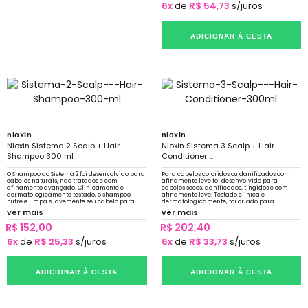
6x
de
R$ 54,73
s/juros
ADICIONAR À CESTA
nioxin
nioxin
Nioxin Sistema 2 Scalp + Hair
Nioxin Sistema 3 Scalp + Hair
Shampoo 300 ml
Conditioner ...
O Shampoo do Sistema 2 foi desenvolvido para
Para cabelos coloridos ou danificados com
cabelos naturais, não tratados e com
afinamento leve foi desenvolvido para
afinamento avançado. Clinicamente e
cabelos secos, danificados, tingidos e com
dermatologicamente testado, o shampoo
afinamento leve. Testado clínica e
nutre e limpa suavemente seu cabelo para
dermatologicamente, foi criado para
prevenir o sebo que obstrui os folículos
amplificar a textura do cabelo e fortalecer a
ver mais
ver mais
resiliência
R$ 152,00
R$ 202,40
6x
de
R$ 25,33
s/juros
6x
de
R$ 33,73
s/juros
ADICIONAR À CESTA
ADICIONAR À CESTA