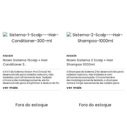
nioxin
nioxin
Nioxin Sistema 1Scalp + Hair
Nioxin Sistema 2 Scalp + Hair
Conditioner 3...
Shampoo 1000ml
O Kit 1 do Sistema Nioxin Pro Clinical foi
O Shampoo do Sistema 2 foi desenvolvido para
desenvolvido para cabelos naturais, não
cabelos naturais, não tratados e com
tratados, com afinamento leve. Testado
afinamento avançado. Clinicamente e
clínica e dermatologicamente, ele foi
dermatologicamente testado, o shampoo
desenvolvido para amplificar a textura do fio
nutre e limpa suavemente seu cabelo para
e fortalecer a resiliência
prevenir o sebo que obstrui os folículos
ver mais
ver mais
Fora do estoque
Fora do estoque