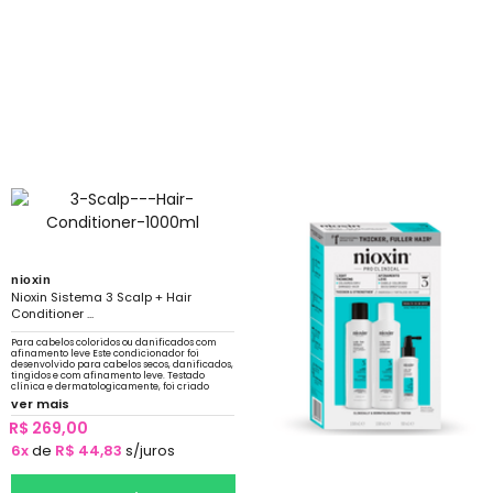
nioxin
Nioxin Sistema 3 Scalp + Hair
Conditioner ...
Para cabelos coloridos ou danificados com
afinamento leve Este condicionador foi
desenvolvido para cabelos secos, danificados,
tingidos e com afinamento leve. Testado
clínica e dermatologicamente, foi criado
para amplificar a textura do cabelo
ver mais
R$ 269,00
6x
de
R$ 44,83
s/juros