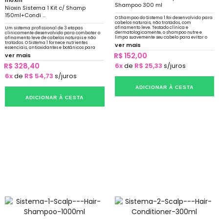
nioxin
Shampoo 300 ml
Nioxin Sistema 1 Kit c/ Shamp
150ml+Condi ...
O Shampoo do Sistema 1 foi desenvolvido para
cabelos naturais, não tratados, com
afinamento leve. Testado clínica e
Um sistema profissional de 3 etapas
dermatologicamente, o shampoo nutre e
clinicamente desenvolvido para combater o
limpa suavemente seu cabelo para evitar o
afinamento leve de cabelos naturais e não
sebo que obstrui os folículos
tratados. O Sistema 1 fornece nutrientes
ver mais
essenciais, antioxidantes e botânicos para
refrescar, nutrir e proteger
R$ 152,00
ver mais
R$ 328,40
6x
de
R$ 25,33
s/juros
6x
de
R$ 54,73
s/juros
ADICIONAR À CESTA
ADICIONAR À CESTA