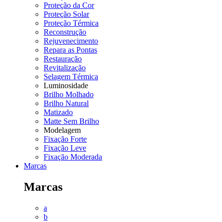
Proteção da Cor
Proteção Solar
Proteção Térmica
Reconstrução
Rejuvenecimento
Repara as Pontas
Restauração
Revitalização
Selagem Térmica
Luminosidade
Brilho Molhado
Brilho Natural
Matizado
Matte Sem Brilho
Modelagem
Fixação Forte
Fixação Leve
Fixação Moderada
Marcas
Marcas
a
b