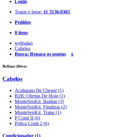
Login
Toque e ligue:
11 3136.0365
Pedidos
0 itens
websalao
Cabelos
Busca: Repara os pontas
x
Refinar filtros
Cabelos
Acabaram De Chegar (1)
B2B: Ofertas De Hoje (1)
MonteSeuKit_Banhar (3)
MonteSeuKit_Finalizar (2)
MonteSeuKit_Tratar (1)
P Coml II (6)
Polica Coml 2 (6)
Condicionador (1)