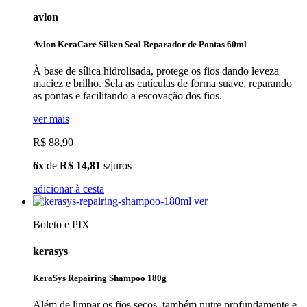
avlon
Avlon KeraCare Silken Seal Reparador de Pontas 60ml
À base de sílica hidrolisada, protege os fios dando leveza
maciez e brilho. Sela as cutículas de forma suave, reparando
as pontas e facilitando a escovação dos fios.
ver mais
R$ 88,90
6x
de
R$ 14,81
s/juros
adicionar à cesta
ver
Boleto e PIX
kerasys
KeraSys Repairing Shampoo 180g
Além de limpar os fios secos, também nutre profundamente e