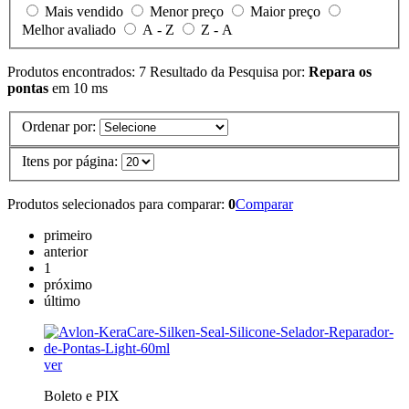
Mais vendido
Menor preço
Maior preço
Melhor avaliado
A - Z
Z - A
Produtos encontrados:
7
Resultado da Pesquisa por:
Repara os
pontas
em
10 ms
Ordenar por:
Itens por página:
Produtos selecionados para comparar:
0
Comparar
primeiro
anterior
1
próximo
último
ver
Boleto e PIX