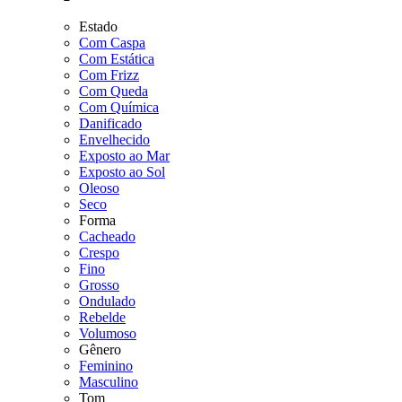
Estado
Com Caspa
Com Estática
Com Frizz
Com Queda
Com Química
Danificado
Envelhecido
Exposto ao Mar
Exposto ao Sol
Oleoso
Seco
Forma
Cacheado
Crespo
Fino
Grosso
Ondulado
Rebelde
Volumoso
Gênero
Feminino
Masculino
Tom