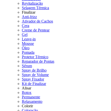
Revitalização
Selagem Térmica
Finalizar
Anti-frizz
Ativador de Cachos
Cera
Creme de Pentear
Gel
Leave-in
Mousse
Óleo
Pomada
Protetor Térmico
Reparador de Pontas
Sérum
Spray de Brilho
Spray de Volume
Spray Fixador
Kit de Finalizar
Alisar
Botox
Permanente
Relaxamento
Colorir
Coloração