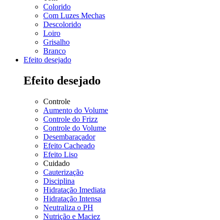
Colorido
Com Luzes Mechas
Descolorido
Loiro
Grisalho
Branco
Efeito desejado
Efeito desejado
Controle
Aumento do Volume
Controle do Frizz
Controle do Volume
Desembaraçador
Efeito Cacheado
Efeito Liso
Cuidado
Cauterização
Disciplina
Hidratação Imediata
Hidratação Intensa
Neutraliza o PH
Nutrição e Maciez