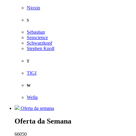
Nioxin
S
Sebastian
Senscience
Schwarzkopf
Stephen Knoll
T
TIGI
W
Wella
Oferta da semana
Oferta da Semana
66050