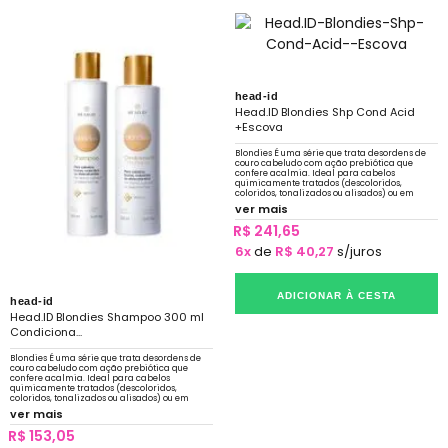
head-id
Head.ID Blondies Shp Cond Acid
+Escova
Blondies É uma série que trata desordens de
couro cabeludo com ação prebiótica que
confere acalmia. Ideal para cabelos
quimicamente tratados (descoloridos,
coloridos, tonalizados ou alisados) ou em
constante exposição a sol, mar e piscina.
ver mais
R$ 241,65
6x
de
R$ 40,27
s/juros
ADICIONAR À CESTA
head-id
Head.ID Blondies Shampoo 300 ml
Condiciona...
Blondies É uma série que trata desordens de
couro cabeludo com ação prebiótica que
confere acalmia. Ideal para cabelos
quimicamente tratados (descoloridos,
coloridos, tonalizados ou alisados) ou em
constante exposição a sol, mar e piscina.
ver mais
R$ 153,05