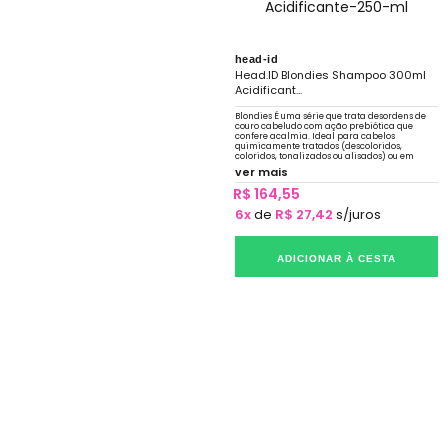
head-id
Head.ID Blondies Shampoo 300ml
Acidificant...
Blondies É uma série que trata desordens de
couro cabeludo com ação prebiótica que
confere acalmia. Ideal para cabelos
quimicamente tratados (descoloridos,
coloridos, tonalizados ou alisados) ou em
constante exposição a sol, mar e piscina.
ver mais
R$ 164,55
6x
de
R$ 27,42
s/juros
ADICIONAR À CESTA