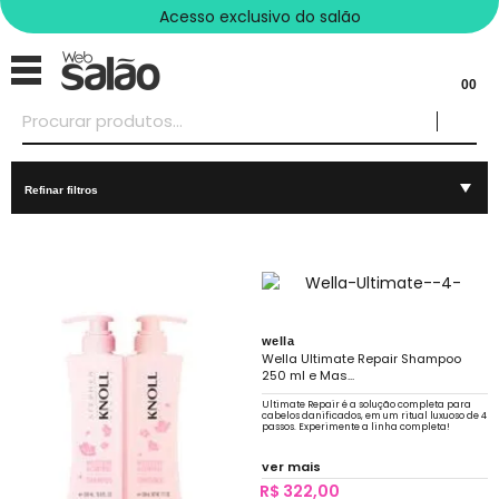
Acesso exclusivo do salão
00
Refinar filtros
wella
Wella Ultimate Repair Shampoo
250 ml e Mas...
Ultimate Repair é a solução completa para
cabelos danificados, em um ritual luxuoso de 4
passos. Experimente a linha completa!
ver mais
R$ 322,00