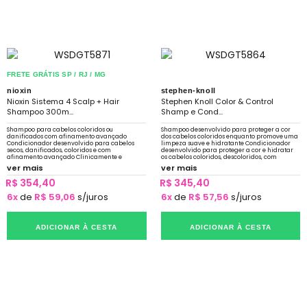
FRETE GRÁTIS SP / RJ / MG
nioxin
stephen-knoll
Nioxin Sistema 4 Scalp + Hair
Stephen Knoll Color & Control
Shampoo 300m...
Shamp e Cond...
Shampoo para cabelos coloridos ou
Shampoo desenvolvido para proteger a cor
danificados com afinamento avançado
dos cabelos coloridos enquanto promove uma
Condicionador desenvolvido para cabelos
limpeza suave e hidratante Condicionador
secos, danificados, coloridos e com
desenvolvido para proteger a cor e hidratar
afinamento avançado Clinicamente e
os cabelos coloridos, descoloridos, com
dermatologicamente testado
mechas ou grisalhos
ver mais
ver mais
R$ 354,40
R$ 345,40
6x
de
R$ 59,06
s/juros
6x
de
R$ 57,56
s/juros
ADICIONAR À CESTA
ADICIONAR À CESTA