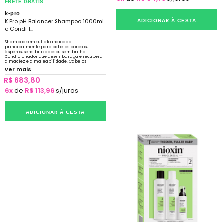
FRETE GRÁTIS
k-pro
K.Pro pH Balancer Shampoo 1000ml
ADICIONAR À CESTA
e Condi 1...
Shampoo sem sulfato indicado
principalmente para cabelos porosos,
ásperos, sensibilizados ou sem brilho.
Condicionador que desembaraça e recupera
a maciez e a maleabilidade. Cabelos
nutridos, cutículas alinhadas e brilho intenso.
ver mais
Com proteção solar
R$ 683,80
6x
de
R$ 113,96
s/juros
ADICIONAR À CESTA