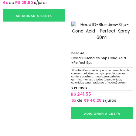
6x
de
R$ 25,50
s/juros
ADICIONAR À CESTA
head-id
Head.ID Blondies Shp Cond Acid
+Perfect Sp...
Blondies É uma série que trata desordens de
couro cabeludo com ação prebiótica que
confere acalmia. Ideal para cabelos
quimicamente tratados (descoloridos,
coloridos, tonalizados ou alisados) ou em
constante exposição a sol, mar e piscina.
ver mais
R$ 241,55
6x
de
R$ 40,25
s/juros
ADICIONAR À CESTA