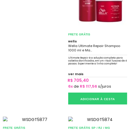
FRETE GRÁTIS
wella
Wella Ultimate Repair Shampoo
1000 ml e Ma...
Ultimate Repair é a solução completa para
cabelos danificados, em um ritual luxuoso de 4
passos. Experimente a linha completa!
ver mais
R$ 705,40
6x
de
R$ 117,56
s/juros
ADICIONAR À CESTA
FRETE GRÁTIS
FRETE GRÁTIS SP / RJ / MG