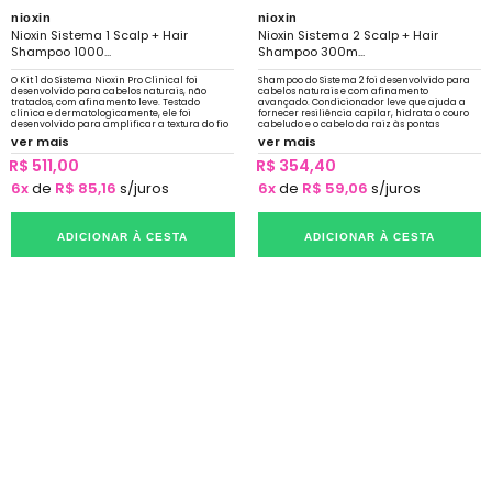
nioxin
nioxin
Nioxin Sistema 1 Scalp + Hair
Nioxin Sistema 2 Scalp + Hair
Shampoo 1000...
Shampoo 300m...
O Kit 1 do Sistema Nioxin Pro Clinical foi
Shampoo do Sistema 2 foi desenvolvido para
desenvolvido para cabelos naturais, não
cabelos naturais e com afinamento
tratados, com afinamento leve. Testado
avançado. Condicionador leve que ajuda a
clínica e dermatologicamente, ele foi
fornecer resiliência capilar, hidrata o couro
desenvolvido para amplificar a textura do fio
cabeludo e o cabelo da raiz às pontas
e fortalecer a resiliência
Clinicamente e dermatologicamente testado
ver mais
ver mais
R$ 511,00
R$ 354,40
6x
de
R$ 85,16
s/juros
6x
de
R$ 59,06
s/juros
ADICIONAR À CESTA
ADICIONAR À CESTA