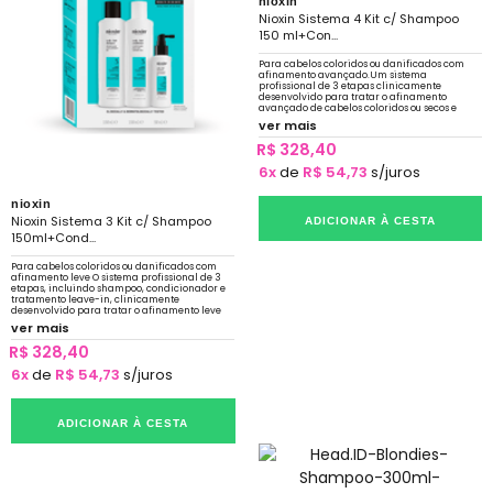
nioxin
Nioxin Sistema 4 Kit c/ Shampoo
150 ml+Con...
Para cabelos coloridos ou danificados com
afinamento avançado.Um sistema
profissional de 3 etapas clinicamente
desenvolvido para tratar o afinamento
avançado de cabelos coloridos ou secos e
danificados.
ver mais
R$ 328,40
6x
de
R$ 54,73
s/juros
nioxin
Nioxin Sistema 3 Kit c/ Shampoo
ADICIONAR À CESTA
150ml+Cond...
Para cabelos coloridos ou danificados com
afinamento leve O sistema profissional de 3
etapas, incluindo shampoo, condicionador e
tratamento leave-in, clinicamente
desenvolvido para tratar o afinamento leve
de cabelos coloridos ou secos e danificados.
ver mais
R$ 328,40
6x
de
R$ 54,73
s/juros
ADICIONAR À CESTA