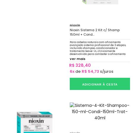
nioxin
Nioxin Sistema 2 Kit c/ Shamp
150ml + Cond...
Para cabelos naturais com afinamento
avançado sistema profissional de 3 etapas,
incluindo shampoo, condicionador e
tratamento leave-in, clinicamente
desenvolvido para combater o afinamento
progressivo de cabelos naturais e não
ver mais
tratados.
R$ 328,40
6x
de
R$ 54,73
s/juros
ADICIONAR À CESTA