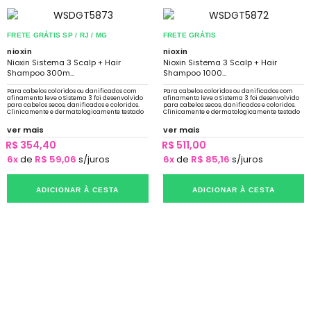
FRETE GRÁTIS SP / RJ / MG
FRETE GRÁTIS
nioxin
nioxin
Nioxin Sistema 3 Scalp + Hair
Nioxin Sistema 3 Scalp + Hair
Shampoo 300m...
Shampoo 1000...
Para cabelos coloridos ou danificados com
Para cabelos coloridos ou danificados com
afinamento leve o Sistema 3 foi desenvolvido
afinamento leve o Sistema 3 foi desenvolvido
para cabelos secos, danificados e coloridos.
para cabelos secos, danificados e coloridos.
Clinicamente e dermatologicamente testado
Clinicamente e dermatologicamente testado
ver mais
ver mais
R$ 354,40
R$ 511,00
6x
de
R$ 59,06
s/juros
6x
de
R$ 85,16
s/juros
ADICIONAR À CESTA
ADICIONAR À CESTA