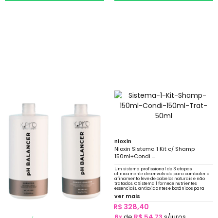
nioxin
Nioxin Sistema 1 Kit c/ Shamp
150ml+Condi ...
Um sistema profissional de 3 etapas
clinicamente desenvolvido para combater o
afinamento leve de cabelos naturais e não
tratados. O Sistema 1 fornece nutrientes
essenciais, antioxidantes e botânicos para
refrescar, nutrir e proteger
ver mais
R$ 328,40
6x
de
R$ 54,73
s/juros