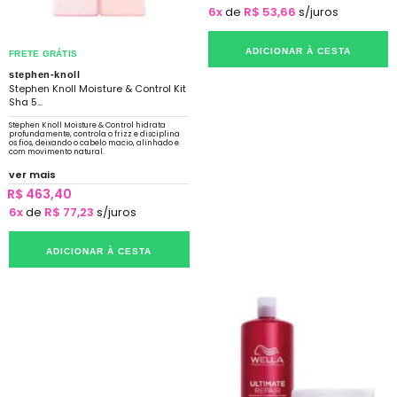
6x
de
R$ 53,66
s/juros
ADICIONAR À CESTA
FRETE GRÁTIS
stephen-knoll
Stephen Knoll Moisture & Control Kit
Sha 5...
Stephen Knoll Moisture & Control hidrata
profundamente, controla o frizz e disciplina
os fios, deixando o cabelo macio, alinhado e
com movimento natural.
ver mais
R$ 463,40
6x
de
R$ 77,23
s/juros
ADICIONAR À CESTA