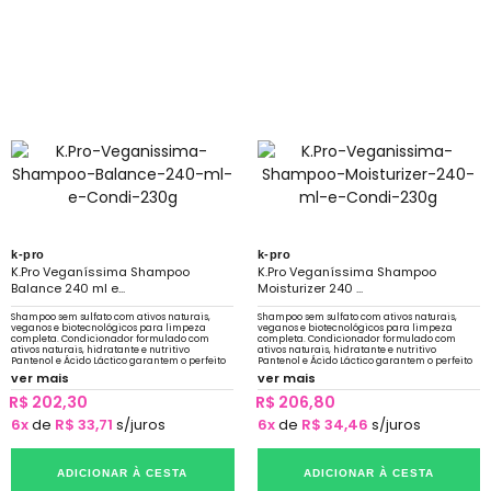
k-pro
k-pro
K.Pro Veganíssima Shampoo
K.Pro Veganíssima Shampoo
Balance 240 ml e...
Moisturizer 240 ...
Shampoo sem sulfato com ativos naturais,
Shampoo sem sulfato com ativos naturais,
veganos e biotecnológicos para limpeza
veganos e biotecnológicos para limpeza
completa. Condicionador formulado com
completa. Condicionador formulado com
ativos naturais, hidratante e nutritivo
ativos naturais, hidratante e nutritivo
Pantenol e Ácido Láctico garantem o perfeito
Pantenol e Ácido Láctico garantem o perfeito
equilíbrio
equilíbrio
ver mais
ver mais
R$ 202,30
R$ 206,80
6x
de
R$ 33,71
s/juros
6x
de
R$ 34,46
s/juros
ADICIONAR À CESTA
ADICIONAR À CESTA