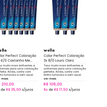
ella
wella
lor Perfect Coloração
Color Perfect Coloração
 4/0 Castanho Me...
3x 8/0 Louro Claro
s muito mais brilhantes e
Tons muito mais brilhantes e
iformes para uma coloração
uniformes para uma coloração
feita. Ainda, conta com
perfeita. Ainda, conta com
lho luminoso e sem igual.
brilho luminoso e sem igual.
r mais
ver mais
 210,00
R$ 105,00
de
R$ 35,00
s/juros
6x
de
R$ 17,50
s/juros