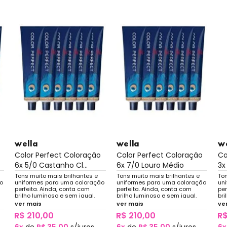
wella
wella
w
Color Perfect Coloração
Color Perfect Coloração
Co
6x 5/0 Castanho Cl...
6x 7/0 Louro Médio
3x
Tons muito mais brilhantes e
Tons muito mais brilhantes e
Ton
o
uniformes para uma coloração
uniformes para uma coloração
un
perfeita. Ainda, conta com
perfeita. Ainda, conta com
per
brilho luminoso e sem igual.
brilho luminoso e sem igual.
bri
ver mais
ver mais
ve
R$ 210,00
R$ 210,00
R$