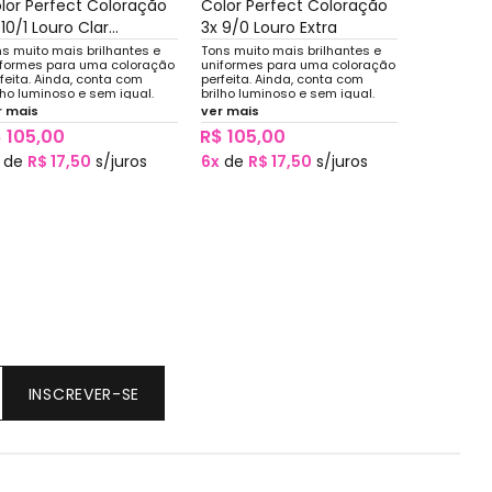
lor Perfect Coloração
Color Perfect Coloração
 10/1 Louro Clar...
3x 9/0 Louro Extra
s muito mais brilhantes e
Tons muito mais brilhantes e
iformes para uma coloração
uniformes para uma coloração
feita. Ainda, conta com
perfeita. Ainda, conta com
lho luminoso e sem igual.
brilho luminoso e sem igual.
r mais
ver mais
 105,00
R$ 105,00
de
R$ 17,50
s/juros
6x
de
R$ 17,50
s/juros
INSCREVER-SE