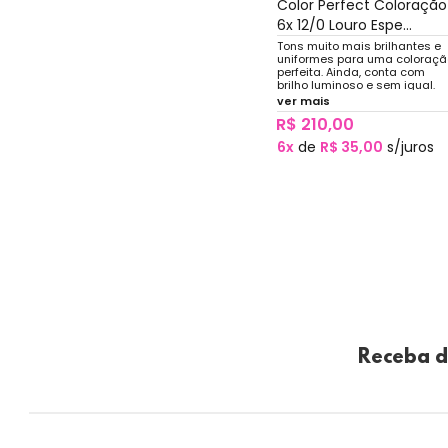
Color Perfect Coloração
6x 12/0 Louro Espe...
Tons muito mais brilhantes e
uniformes para uma coloraçã
perfeita. Ainda, conta com
brilho luminoso e sem igual.
ver mais
R$ 210,00
6x
de
R$ 35,00
s/juros
Receba d