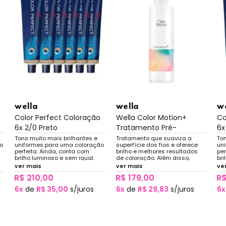
wella
wella
w
Color Perfect Coloração
Wella Color Motion+
Co
6x 2/0 Preto
Tratamento Pré-
6x
coloraç...
Tons muito mais brilhantes e
Tratamento que suaviza a
Ton
o
uniformes para uma coloração
superfície dos fios e oferece
un
perfeita. Ainda, conta com
brilho e melhores resultados
per
brilho luminoso e sem igual.
de coloração. Além disso,
bri
serve como preparação para o
ver mais
ver mais
ve
serviço de coloração, o que
R$ 210,00
R$ 179,00
R$
garente um resultado de cor
uniforme.
6x
de
R$ 35,00
s/juros
6x
de
R$ 29,83
s/juros
6x