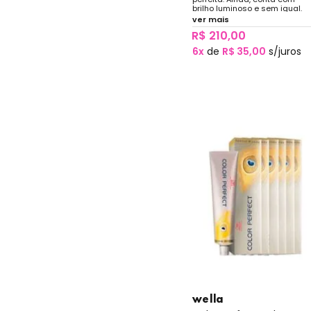
brilho luminoso e sem igual.
ver mais
R$ 210,00
6x
de
R$ 35,00
s/juros
wella