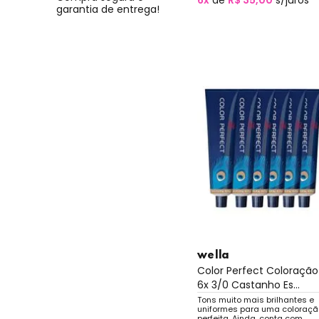
6x
de
R$ 35,00
s/juros
garantia de entrega!
wella
Color Perfect Coloração
6x 3/0 Castanho Es...
Tons muito mais brilhantes e
uniformes para uma coloraçã
perfeita. Ainda, conta com