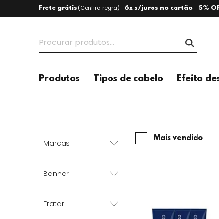
(
Confira regra
)
Frete grátis
6x s/juros no cartão
5% OF
Produtos
Tipos de cabelo
Efeito de
Mais vendido
Marcas
Banhar
Tratar