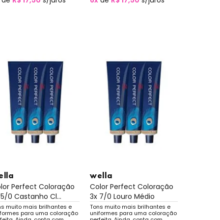
de
R$ 17,50
s/juros
6x
de
R$ 17,50
s/juros
ella
wella
lor Perfect Coloração
Color Perfect Coloração
 5/0 Castanho Cl...
3x 7/0 Louro Médio
s muito mais brilhantes e
Tons muito mais brilhantes e
iformes para uma coloração
uniformes para uma coloração
feita. Ainda, conta com
perfeita. Ainda, conta com