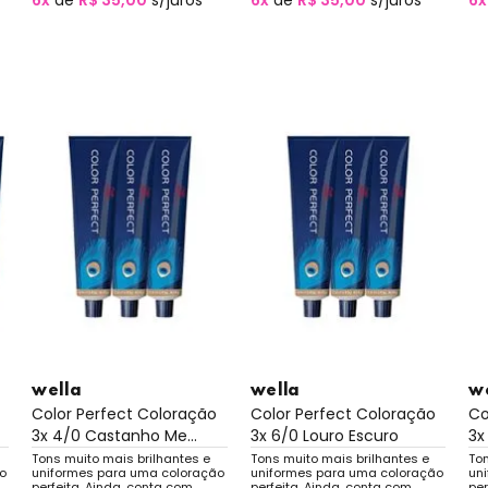
6x
de
R$ 35,00
s/juros
6x
de
R$ 35,00
s/juros
6x
wella
wella
w
Color Perfect Coloração
Color Perfect Coloração
Co
3x 4/0 Castanho Me...
3x 6/0 Louro Escuro
3x
Tons muito mais brilhantes e
Tons muito mais brilhantes e
Ton
o
uniformes para uma coloração
uniformes para uma coloração
un
perfeita. Ainda, conta com
perfeita. Ainda, conta com
per