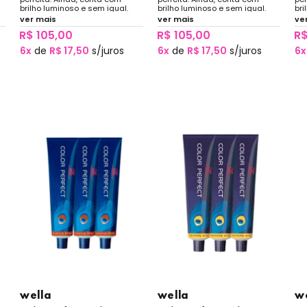
brilho luminoso e sem igual.
brilho luminoso e sem igual.
bri
ver mais
ver mais
ve
R$ 105,00
R$ 105,00
R$
6x
de
R$ 17,50
s/juros
6x
de
R$ 17,50
s/juros
6x
wella
wella
w