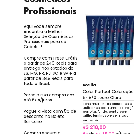
Profissionais
Aqui você sempre
encontra a Melhor
Seleção de Cosméticos
Profissionais para os
Cabelos!
Compre com Frete Grátis
a partir de 249 Reais para
entrega nos estados do
ES, MG, PR, RJ, SC e SP e a
partir de 349 Reais para
todo o Brasil.
wella
Color Perfect Coloração
Parcele sua compra em
6x 8/0 Louro Claro
até 6x s/juros.
Tons muito mais brilhantes e
uniformes para uma coloraçã
Pague à vista com 5% de
perfeita. Ainda, conta com
brilho luminoso e sem igual.
desconto no Boleto
ver mais
Bancário.
R$ 210,00
Compra segura e