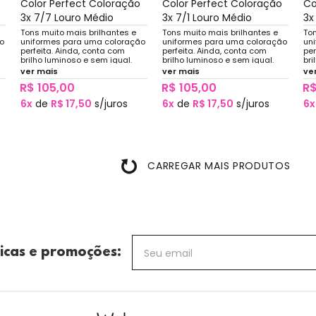
Color Perfect Coloração
Color Perfect Coloração
Co
3x 7/7 Louro Médio
3x 7/1 Louro Médio
3x
Tons muito mais brilhantes e
Tons muito mais brilhantes e
Ton
o
uniformes para uma coloração
uniformes para uma coloração
un
perfeita. Ainda, conta com
perfeita. Ainda, conta com
per
brilho luminoso e sem igual.
brilho luminoso e sem igual.
bri
ver mais
ver mais
ve
R$ 105,00
R$ 105,00
R$
6x
de
R$ 17,50
s/juros
6x
de
R$ 17,50
s/juros
6x
CARREGAR MAIS PRODUTOS
icas e promoções: