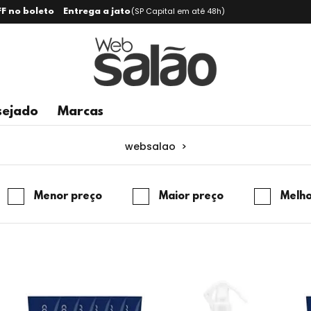
(SP Capital em até 48h)
F no boleto
Entrega a jato
sejado
Marcas
websalao
>
Menor preço
Maior preço
Melho