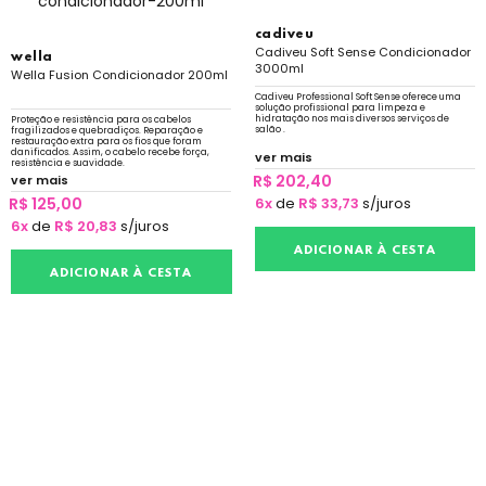
cadiveu
Cadiveu Soft Sense Condicionador
wella
3000ml
Wella Fusion Condicionador 200ml
Cadiveu Professional Soft Sense oferece uma
solução profissional para limpeza e
hidratação nos mais diversos serviços de
Proteção e resistência para os cabelos
salão .
fragilizados e quebradiços. Reparação e
restauração extra para os fios que foram
danificados. Assim, o cabelo recebe força,
ver mais
resistência e suavidade.
R$ 202,40
ver mais
R$ 125,00
6x
de
R$ 33,73
s/juros
6x
de
R$ 20,83
s/juros
ADICIONAR À CESTA
ADICIONAR À CESTA