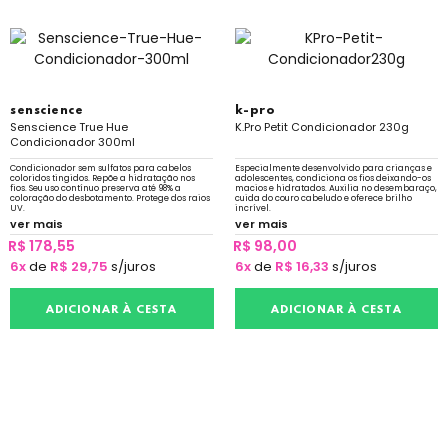
senscience
k-pro
Senscience True Hue
K.Pro Petit Condicionador 230g
Condicionador 300ml
Condicionador sem sulfatos para cabelos
Especialmente desenvolvido para crianças e
coloridos tingidos. Repõe a hidratação nos
adolescentes, condiciona os fios deixando-os
fios. Seu uso contínuo preserva até 98% a
macios e hidratados. Auxilia no desembaraço,
coloração do desbotamento. Protege dos raios
cuida do couro cabeludo e oferece brilho
UV.
incrível.
ver mais
ver mais
R$ 178,55
R$ 98,00
6x
de
R$ 29,75
s/juros
6x
de
R$ 16,33
s/juros
ADICIONAR À CESTA
ADICIONAR À CESTA