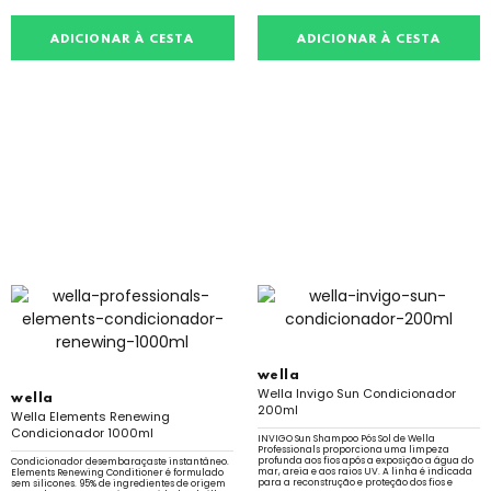
ADICIONAR À CESTA
ADICIONAR À CESTA
wella
Wella Invigo Sun Condicionador
wella
200ml
Wella Elements Renewing
Condicionador 1000ml
INVIGO Sun Shampoo Pós Sol de Wella
Professionals proporciona uma limpeza
profunda aos fios após a exposição a água do
Condicionador desembaraçaste instantâneo.
mar, areia e aos raios UV. A linha é indicada
Elements Renewing Conditioner é formulado
para a reconstrução e proteção dos fios e
sem silicones. 95% de ingredientes de origem