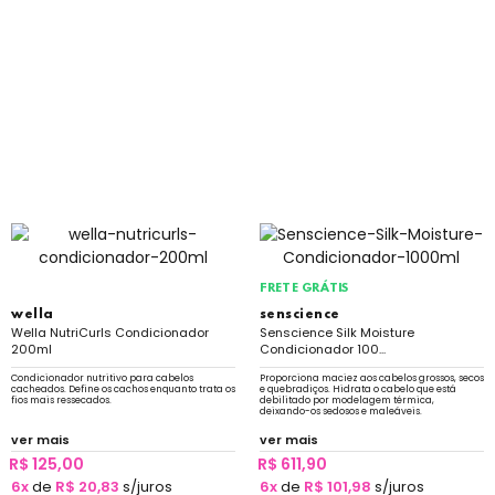
FRETE GRÁTIS
wella
senscience
Wella NutriCurls Condicionador
Senscience Silk Moisture
200ml
Condicionador 100...
Condicionador nutritivo para cabelos
Proporciona maciez aos cabelos grossos, secos
cacheados. Define os cachos enquanto trata os
e quebradiços. Hidrata o cabelo que está
fios mais ressecados.
debilitado por modelagem térmica,
deixando-os sedosos e maleáveis.
ver mais
ver mais
R$ 125,00
R$ 611,90
6x
de
R$ 20,83
s/juros
6x
de
R$ 101,98
s/juros