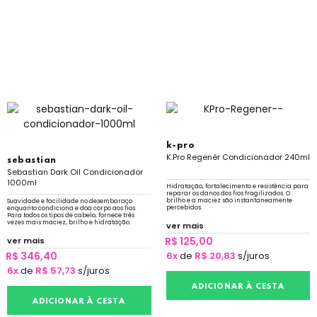
k-pro
K.Pro Regenér Condicionador 240ml
sebastian
Sebastian Dark Oil Condicionador
1000ml
Hidratação, fortalecimento e resistência para
reparar os danos dos fios fragilizados. O
brilho e a maciez são instantaneamente
Suavidade e facilidade no desembaraço
percebidos.
enquanto condiciona e doa corpo aos fios.
Para todos os tipos de cabelo, fornece três
vezes mais maciez, brilho e hidratação.
ver mais
R$ 125,00
ver mais
R$ 346,40
6x
de
R$ 20,83
s/juros
6x
de
R$ 57,73
s/juros
ADICIONAR À CESTA
ADICIONAR À CESTA