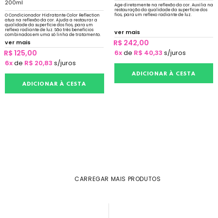
200ml
Age diretamente na reflexão da cor. Auxilia na
restauração da qualidade da superfície dos
fios, para um reflexo radiante de luz.
O Condicionador Hidratante Color Reflection
atua na reflexão da cor. Ajuda a restaurar a
qualidade da superfície dos fios, para um
reflexo radiante de luz. São três benefícios
ver mais
combinados em uma só linha de tratamento.
R$ 242,00
ver mais
R$ 125,00
6x
de
R$ 40,33
s/juros
6x
de
R$ 20,83
s/juros
ADICIONAR À CESTA
ADICIONAR À CESTA
CARREGAR MAIS PRODUTOS