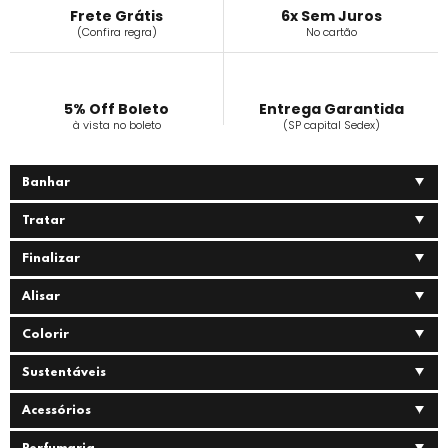
Frete Grátis
6x Sem Juros
(Confira regra)
No cartão
5% Off Boleto
Entrega Garantida
à vista no boleto
(SP capital Sedex)
Banhar
Tratar
Finalizar
Alisar
Colorir
Sustentáveis
Acessórios