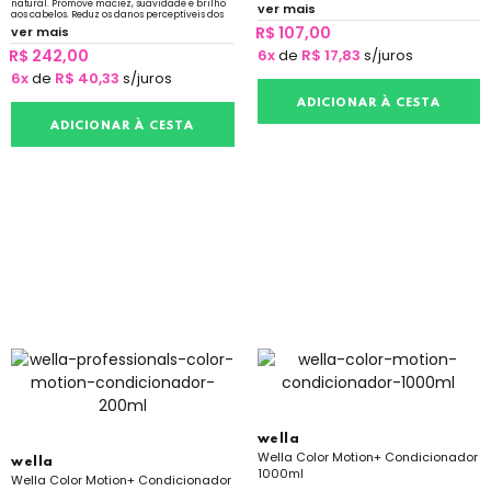
garante a proteção da cor.
natural. Promove maciez, suavidade e brilho
ver mais
aos cabelos. Reduz os danos perceptíveis dos
fios.
R$ 107,00
ver mais
R$ 242,00
6x
de
R$ 17,83
s/juros
6x
de
R$ 40,33
s/juros
ADICIONAR À CESTA
ADICIONAR À CESTA
wella
Wella Color Motion+ Condicionador
wella
1000ml
Wella Color Motion+ Condicionador