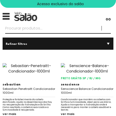
Acesso exclusivo do salão
00
Refinar filtros
FRETE GRÁTIS SP / RJ / MG
sebastian
senscience
Sebastian Penetraitt Condicionador
Senscience Balance Condicionador
1000ml
1000ml
Proteção e fortalecimento do cabelo
Condicionador que mantém os cabelos com
danificado. Ajuda no desembaraço dos fios,
brilho e luminosidade, ideal para uso diário.
na recuperação da hidratação e do brilho.
Ajuda a transportar a hidratação onde é
Como resultado, o cabelo é suavizado e a
necessário para manter o cabelo saudável e
luminosidade é recuperada.
bonito.
ver mais
ver mais