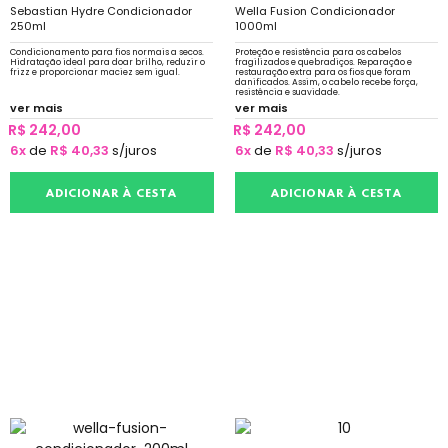
Sebastian Hydre Condicionador
Wella Fusion Condicionador
250ml
1000ml
Condicionamento para fios normais a secos.
Proteção e resistência para os cabelos
Hidratação ideal para doar brilho, reduzir o
fragilizados e quebradiços. Reparação e
frizz e proporcionar maciez sem igual.
restauração extra para os fios que foram
danificados. Assim, o cabelo recebe força,
resistência e suavidade.
ver mais
ver mais
R$ 242,00
R$ 242,00
6x
de
R$ 40,33
s/juros
6x
de
R$ 40,33
s/juros
ADICIONAR À CESTA
ADICIONAR À CESTA