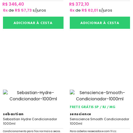
R$ 346,40
R$ 372,10
6x
de
R$ 57,73
s/juros
6x
de
R$ 62,01
s/juros
ADICIONAR À CESTA
ADICIONAR À CESTA
FRETE GRÁTIS SP / RJ / MG
sebastian
senscience
Sebastian Hydre Condicionador
Senscience Smooth Condicionador
1000ml
1000ml
Condicionamento para fios normais a secos.
Para cabelos ressecados e com frizz.