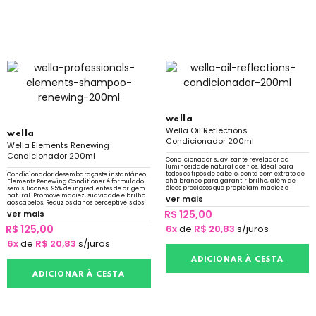
wella
Wella Oil Reflections
wella
Condicionador 200ml
Wella Elements Renewing
Condicionador 200ml
Condicionador suavizante revelador da
luminosidade natural dos fios. Ideal para
todos os tipos de cabelo, conta com extrato de
Condicionador desembaraçaste instantâneo.
chá branco para garantir brilho, além de
Elements Renewing Conditioner é formulado
óleos preciosos que propiciam maciez e
sem silicones. 95% de ingredientes de origem
nutrição.
natural. Promove maciez, suavidade e brilho
ver mais
aos cabelos. Reduz os danos perceptíveis dos
fios.
R$ 125,00
ver mais
R$ 125,00
6x
de
R$ 20,83
s/juros
6x
de
R$ 20,83
s/juros
ADICIONAR À CESTA
ADICIONAR À CESTA