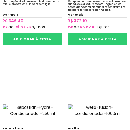
Hidratação ideal para doar brilho, reduzir o
Complementa e nutre o cabelo, restaurando a
frizz e proporcionar maciez sem igual.
sua saúde e a textura sedosa. Ingredientes
especiais de condicionamento penetram nos
fios para fortalecer e dar maciez.
ver mais
ver mais
R$ 346,40
R$ 372,10
6x
de
R$ 57,73
s/juros
6x
de
R$ 62,01
s/juros
ADICIONAR À CESTA
ADICIONAR À CESTA
sebastian
wella