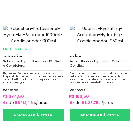
FRETE GRÁTIS
sebastian
avlon
Sebastian Hydre Shampoo 1000ml
Avlon Uberliss Hydrating Collection
e Condicion...
Condic...
Higienização para fios normais a secos.
Ajuda a reidratar as fibras capilares, torna o
Enquanto limpa, hidrata o cabelo de maneira
cabelo fácil de pentear, promove brilho
a doar brilho, reduzir o frizz e proporcionar
excepcional, fortalece as fibras para maior
maciez sem igual.
resistência e é livre de Parabenos.
ver mais
ver mais
R$ 674,80
R$ 166,50
6x
de
R$ 112,46
s/juros
6x
de
R$ 27,75
s/juros
ADICIONAR À CESTA
ADICIONAR À CESTA