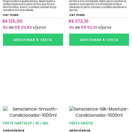
fragilizados e quebradiços. Reparação e
brilho e luminosidade, ideal para uso diário.
restauração extra para os fios que foram
Ajuda a transportar a hidratação onde é
danificados. Assim, o cabelo recebe força,
necessário para manter o cabelo saudável e
resistência e suavidade.
bonito.
ver mais
ver mais
R$ 125,00
R$ 372,10
6x
de
R$ 20,83
s/juros
6x
de
R$ 62,01
s/juros
ADICIONAR À CESTA
ADICIONAR À CESTA
FRETE GRÁTIS SP / RJ / MG
FRETE GRÁTIS
senscience
senscience