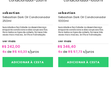
sebastian
sebastian
Sebastian Dark Oil Condicionador
Sebastian Dark Oil Condicionador
250ml
1000ml
Suavidade e facilidade no desembaraço
Suavidade e facilidade no desembaraço
enquanto condiciona e doa corpo aos fios.
enquanto condiciona e doa corpo aos fios.
Para todos os tipos de cabelo, fornece três
Para todos os tipos de cabelo, fornece três
vezes mais maciez, brilho e hidratação.
vezes mais maciez, brilho e hidratação.
ver mais
ver mais
R$ 242,00
R$ 346,40
6x
de
R$ 40,33
s/juros
6x
de
R$ 57,73
s/juros
ADICIONAR À CESTA
ADICIONAR À CESTA