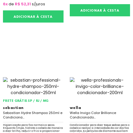
6x
de
R$ 52,31
s/juros
ADICIONAR À CESTA
ADICIONAR À CESTA
FRETE GRÁTIS SP / RJ / MG
sebastian
wella
Sebastian Hydre Shampoo 250ml e
Wella Invigo Color Brilliance
Condiciona...
Condicionado...
Higienização para fios normais a secos.
Condicionador para doar toque sedoso para o
Enquanto limpa, hidrata o cabelo de maneira
cabelo e realçar a intensidade da cor dos fios
a doar brilho, reduzir o frizz e proporcionar
coloridos. As películas de diamante auxiliam