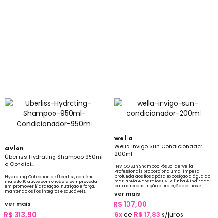
wella
Wella Invigo Sun Condicionador
avlon
200ml
Überliss Hydrating Shampoo 950ml
e Condici...
INVIGO Sun Shampoo Pós Sol de Wella
Professionals proporciona uma limpeza
profunda aos fios após a exposição a água do
Hydrating Collection de Überliss, contém
mar, areia e aos raios UV. A linha é indicada
mais de 10 ativos com eficácia comprovada
para a reconstrução e proteção dos fios e
em promover hidratação, nutrição e força,
garante a proteção da cor.
mantendo os fios íntegros e saudáveis.
ver mais
R$ 107,00
ver mais
R$ 313,90
6x
de
R$ 17,83
s/juros