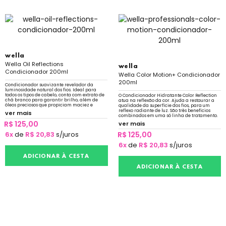
wella
Wella Oil Reflections
wella
Condicionador 200ml
Wella Color Motion+ Condicionador
200ml
Condicionador suavizante revelador da
luminosidade natural dos fios. Ideal para
todos os tipos de cabelo, conta com extrato de
O Condicionador Hidratante Color Reflection
chá branco para garantir brilho, além de
atua na reflexão da cor. Ajuda a restaurar a
óleos preciosos que propiciam maciez e
qualidade da superfície dos fios, para um
nutrição.
reflexo radiante de luz. São três benefícios
ver mais
combinados em uma só linha de tratamento.
R$ 125,00
ver mais
6x
de
R$ 20,83
s/juros
R$ 125,00
6x
de
R$ 20,83
s/juros
ADICIONAR À CESTA
ADICIONAR À CESTA