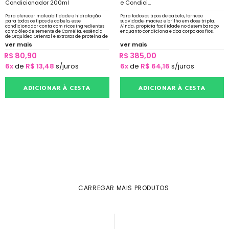
Condicionador 200ml
e Condici...
Para oferecer maleabilidade e hidratação
Para todos os tipos de cabelo, fornece
para todos os tipos de cabelo, esse
suavidade, maciez e brilho em dose tripla.
condicionador conta com ricos ingredientes
Ainda, propicia facilidade no desembaraço
como óleo de semente de Camélia, essência
enquanto condiciona e doa corpo aos fios.
de Orquídea Oriental e extratos de proteína de
trigo hidrolisada. Confere maciez e brilho.
ver mais
ver mais
R$ 80,90
R$ 385,00
6x
de
R$ 13,48
s/juros
6x
de
R$ 64,16
s/juros
ADICIONAR À CESTA
ADICIONAR À CESTA
CARREGAR MAIS PRODUTOS