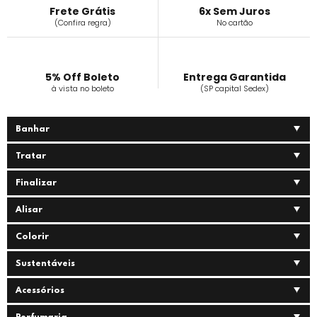
Frete Grátis
6x Sem Juros
(Confira regra)
No cartão
5% Off Boleto
Entrega Garantida
à vista no boleto
(SP capital Sedex)
Banhar
Tratar
Finalizar
Alisar
Colorir
Sustentáveis
Acessórios