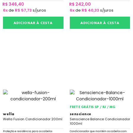
R$ 346,40
R$ 242,00
6x
de
R$ 57,73
s/juros
6x
de
R$ 40,33
s/juros
ADICIONAR À CESTA
ADICIONAR À CESTA
FRETE GRÁTIS SP / RJ / MG
wella
senscience
Wella Fusion Condicionador 200ml
Senscience Balance Condicionador
1000ml
Proteção e resistência para os cabelos
Condicionador que mantém os cabelos com