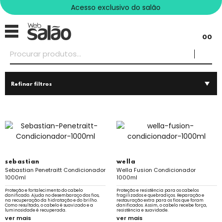
Acesso exclusivo do salão
00
Refinar filtros
sebastian
wella
Sebastian Penetraitt Condicionador
Wella Fusion Condicionador
1000ml
1000ml
Proteção e fortalecimento do cabelo
Proteção e resistência para os cabelos
danificado. Ajuda no desembaraço dos fios,
fragilizados e quebradiços. Reparação e
na recuperação da hidratação e do brilho.
restauração extra para os fios que foram
Como resultado, o cabelo é suavizado e a
danificados. Assim, o cabelo recebe força,
luminosidade é recuperada.
resistência e suavidade.
ver mais
ver mais