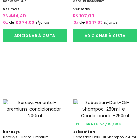
maciez sem igual.
a doar brilho radiante.
ver mais
ver mais
R$ 444,40
R$ 107,00
6x
de
R$ 74,06
s/juros
6x
de
R$ 17,83
s/juros
ADICIONAR À CESTA
ADICIONAR À CESTA
FRETE GRÁTIS SP / RJ / MG
kerasys
sebastian
KeraSys Oriental Premium
Sebastian Dark Oil Shampoo 250ml