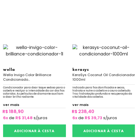
wella
kerasys
Wella Invigo Color Brilliance
KeraSys Coconut Oil Condicionador
Condicionado...
1000ml
Condicionador para doar toque sedoso para o
Indicado para fios danificados e secos,
cabelo e realçar a intensidade da cor dos fios
hidrata e nutre o cabelo e o couro cabeludo.
coloridos. As películas de diamante auxiliam
Traz hidratação profunda e recuperação da
a doar brilho radiante.
vitalidade dos cabelos.
ver mais
ver mais
R$ 188,90
R$ 238,40
6x
de
R$ 31,48
s/juros
6x
de
R$ 39,73
s/juros
ADICIONAR À CESTA
ADICIONAR À CESTA