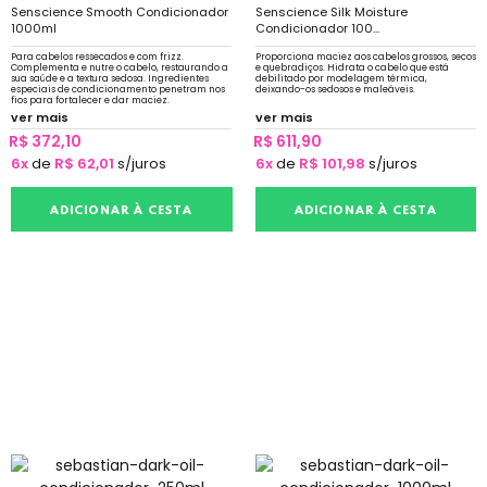
Senscience Smooth Condicionador
Senscience Silk Moisture
1000ml
Condicionador 100...
Para cabelos ressecados e com frizz.
Proporciona maciez aos cabelos grossos, secos
Complementa e nutre o cabelo, restaurando a
e quebradiços. Hidrata o cabelo que está
sua saúde e a textura sedosa. Ingredientes
debilitado por modelagem térmica,
especiais de condicionamento penetram nos
deixando-os sedosos e maleáveis.
fios para fortalecer e dar maciez.
ver mais
ver mais
R$ 372,10
R$ 611,90
6x
de
R$ 62,01
s/juros
6x
de
R$ 101,98
s/juros
ADICIONAR À CESTA
ADICIONAR À CESTA