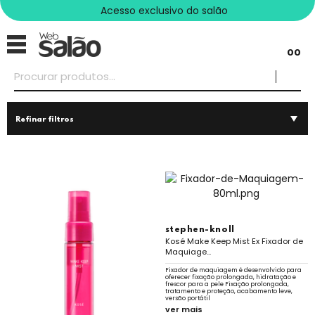
Acesso exclusivo do salão
00
Refinar filtros
stephen-knoll
Kosé Make Keep Mist Ex Fixador de
Maquiage...
Fixador de maquiagem é desenvolvido para
oferecer fixação prolongada, hidratação e
frescor para a pele Fixação prolongada,
tratamento e proteção, acabamento leve,
versão portátil
ver mais