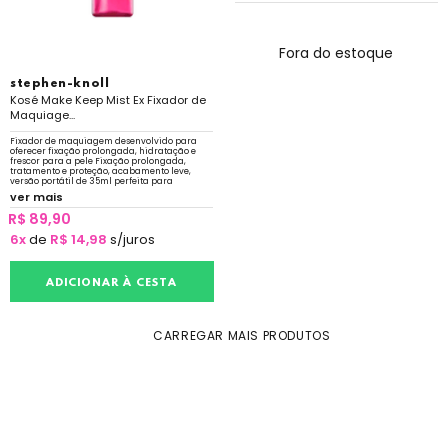
Fora do estoque
stephen-knoll
Kosé Make Keep Mist Ex Fixador de
Maquiage...
Fixador de maquiagem desenvolvido para
oferecer fixação prolongada, hidratação e
frescor para a pele Fixação prolongada,
tratamento e proteção, acabamento leve,
versão portátil de 35ml perfeita para
carregar na bolsa ou nécessaire.
ver mais
R$ 89,90
6x
de
R$ 14,98
s/juros
ADICIONAR À CESTA
CARREGAR MAIS PRODUTOS