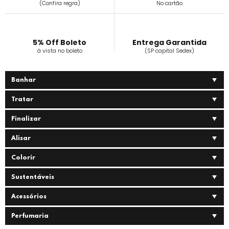
(Confira regra)
No cartão
5% Off Boleto
Entrega Garantida
à vista no boleto
(SP capital Sedex)
Banhar
Tratar
Finalizar
Alisar
Colorir
Sustentáveis
Acessórios
Perfumaria