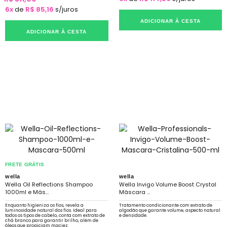
6x
de
R$ 85,16
s/juros
ADICIONAR À CESTA
ADICIONAR À CESTA
FRETE GRÁTIS
wella
wella
Wella Oil Reflections Shampoo
Wella Invigo Volume Boost Crystal
1000ml e Más...
Máscara ...
Enquanto higieniza os fios, revela a
Tratamento condicionante com extrato de
luminosidade natural dos fios. Ideal para
algodão que garante volume, aspecto natural
todos os tipos de cabelo, conta com extrato de
e densidade.
chá branco para garantir brilho, além de
óleos que propiciam maciez.