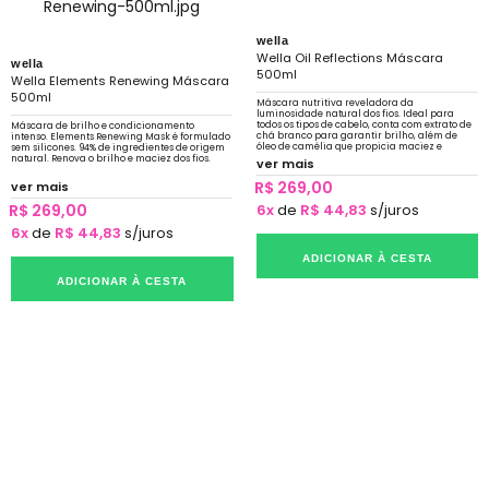
wella
Wella Oil Reflections Máscara
wella
500ml
Wella Elements Renewing Máscara
500ml
Máscara nutritiva reveladora da
luminosidade natural dos fios. Ideal para
todos os tipos de cabelo, conta com extrato de
Máscara de brilho e condicionamento
chá branco para garantir brilho, além de
intenso. Elements Renewing Mask é formulado
óleo de camélia que propicia maciez e
sem silicones. 94% de ingredientes de origem
nutrição intensa.
natural. Renova o brilho e maciez dos fios.
ver mais
R$ 269,00
ver mais
R$ 269,00
6x
de
R$ 44,83
s/juros
6x
de
R$ 44,83
s/juros
ADICIONAR À CESTA
ADICIONAR À CESTA