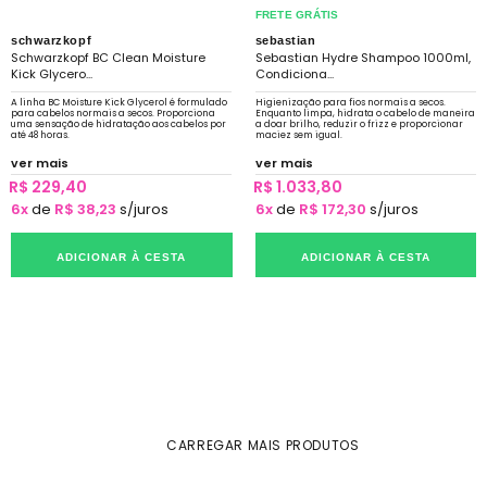
FRETE GRÁTIS
schwarzkopf
sebastian
Schwarzkopf BC Clean Moisture
Sebastian Hydre Shampoo 1000ml,
Kick Glycero...
Condiciona...
A linha BC Moisture Kick Glycerol é formulado
Higienização para fios normais a secos.
para cabelos normais a secos. Proporciona
Enquanto limpa, hidrata o cabelo de maneira
uma sensação de hidratação aos cabelos por
a doar brilho, reduzir o frizz e proporcionar
até 48 horas.
maciez sem igual.
ver mais
ver mais
R$ 229,40
R$ 1.033,80
6x
de
R$ 38,23
s/juros
6x
de
R$ 172,30
s/juros
ADICIONAR À CESTA
ADICIONAR À CESTA
CARREGAR MAIS PRODUTOS