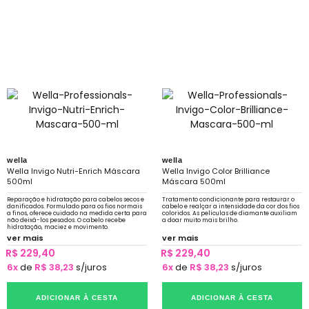
wella
wella
Wella Invigo Nutri-Enrich Máscara
Wella Invigo Color Brilliance
500ml
Máscara 500ml
Reparação e hidratação para cabelos secos e
Tratamento condicionante para restaurar o
danificados. Formulado para os fios normais
cabelo e realçar a intensidade da cor dos fios
a finos, oferece cuidado na medida certa para
coloridos. As películas de diamante auxiliam
não deixá-los pesados. O cabelo recebe
a doar muito mais brilho.
hidratação, maciez e movimento.
ver mais
ver mais
R$ 229,40
R$ 229,40
6x
de
R$ 38,23
s/juros
6x
de
R$ 38,23
s/juros
ADICIONAR À CESTA
ADICIONAR À CESTA