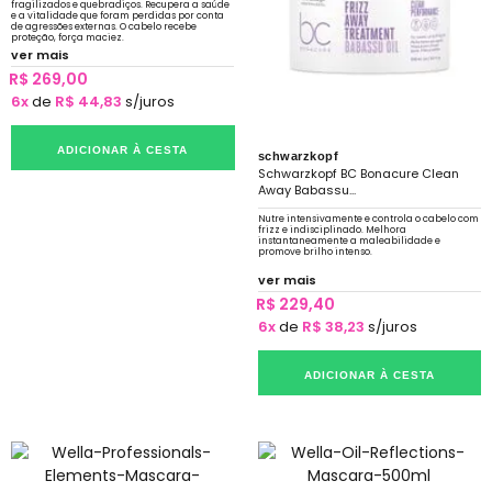
fragilizados e quebradiços. Recupera a saúde
e a vitalidade que foram perdidas por conta
de agressões externas. O cabelo recebe
proteção, força maciez.
ver mais
R$ 269,00
6x
de
R$ 44,83
s/juros
ADICIONAR À CESTA
schwarzkopf
Schwarzkopf BC Bonacure Clean
Away Babassu...
Nutre intensivamente e controla o cabelo com
frizz e indisciplinado. Melhora
instantaneamente a maleabilidade e
promove brilho intenso.
ver mais
R$ 229,40
6x
de
R$ 38,23
s/juros
ADICIONAR À CESTA