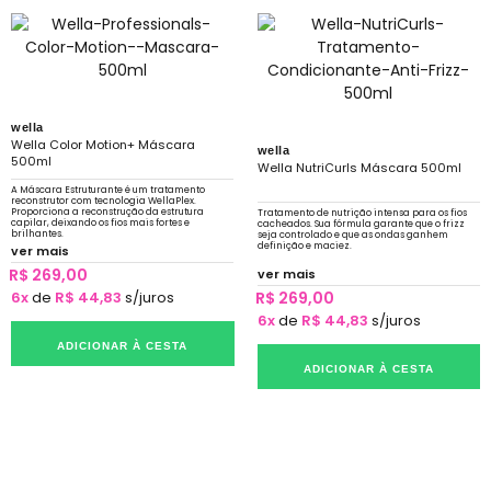
wella
Wella Color Motion+ Máscara
wella
500ml
Wella NutriCurls Máscara 500ml
A Máscara Estruturante é um tratamento
reconstrutor com tecnologia WellaPlex.
Proporciona a reconstrução da estrutura
Tratamento de nutrição intensa para os fios
capilar, deixando os fios mais fortes e
cacheados. Sua fórmula garante que o frizz
brilhantes.
seja controlado e que as ondas ganhem
definição e maciez.
ver mais
R$ 269,00
ver mais
6x
de
R$ 44,83
s/juros
R$ 269,00
6x
de
R$ 44,83
s/juros
ADICIONAR À CESTA
ADICIONAR À CESTA