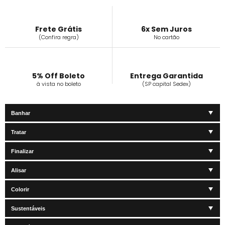
Frete Grátis
6x Sem Juros
(Confira regra)
No cartão
5% Off Boleto
Entrega Garantida
à vista no boleto
(SP capital Sedex)
Banhar
Tratar
Finalizar
Alisar
Colorir
Sustentáveis