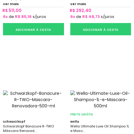
ver mais
ver mais
R$ 511,00
R$ 292,40
6x
de
R$ 85,16
s/juros
6x
de
R$ 48,73
s/juros
ADICIONAR À CESTA
ADICIONAR À CESTA
FRETE GRÁTIS
schwarzkopf
wella
Schwarzkopf Bonacure R-TWO
Wella Ultimate Luxe Oil Shampoo 1L
Máscara Renovad...
e Masc...