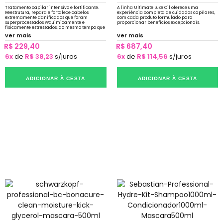
Tratamento capilar intensivo e fortificante.
A linha Ultimate Luxe Oil oferece uma
Reestrutura, repara e fortalece cabelos
experiência completa de cuidados capilares,
extremamente danificados que foram
com cada produto formulado para
superprocessados ??quimicamente e
proporcionar benefícios excepcionais.
fisicamente estressados, ao mesmo tempo que
desembaraça, nutre e melhora a
ver mais
ver mais
penteabilidade.
R$ 229,40
R$ 687,40
6x
de
R$ 38,23
s/juros
6x
de
R$ 114,56
s/juros
ADICIONAR À CESTA
ADICIONAR À CESTA