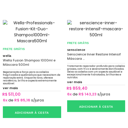
FRETE GRÁTIS
FRETE GRÁTIS
senscience
Senscience Inner Restore Intensif
wella
Máscara ...
Wella Fusion Shampoo 1000ml e
Máscara 500ml
Tratamento reparador profundo para cabelos
grossos, com frizz e severamente danificados.
Deixa os cabelos com um aspecto saudável e
Regeneração e força para os cabelos
excepcionalmente hidratados, brilhantes e
fragilizados e quebradiços que necessitam de
nutridos.
reparação extra. Enquanto lava, oferece
resistência, brilho e aspecto extremamente
ver mais
saudável.
R$ 859,40
ver mais
R$ 511,00
6x
de
R$ 143,23
s/juros
6x
de
R$ 85,16
s/juros
ADICIONAR À CESTA
ADICIONAR À CESTA