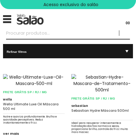
Acesso exclusivo do salão
00
Refinar filtros
FRETE GRÁTIS SP / RJ / MG
FRETE GRÁTIS SP / RJ / MG
wella
Wella Ultimate Luxe Oil Máscara
sebastian
500 ml
Sebastian Hydre Máscara 500ml
Nutre e suaviza profundamente. Brulho e
suavidade perceptíveis. Reduz
instantaneamente o frizz.
Ideal para recuperar intensamente a
hidratação dos fios normais a secos,
proporciona brilho, controle do frizz muito
mais maciez.
ver mais