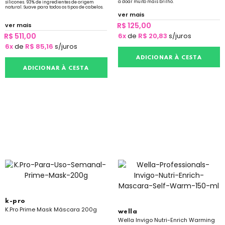
a doar muito mais brilho.
silicones. 93% de ingredientes de origem
natural. Suave para todos os tipos de cabelos.
ver mais
R$ 125,00
ver mais
R$ 511,00
6x
de
R$ 20,83
s/juros
6x
de
R$ 85,16
s/juros
ADICIONAR À CESTA
ADICIONAR À CESTA
k-pro
K.Pro Prime Mask Máscara 200g
wella
Wella Invigo Nutri-Enrich Warming