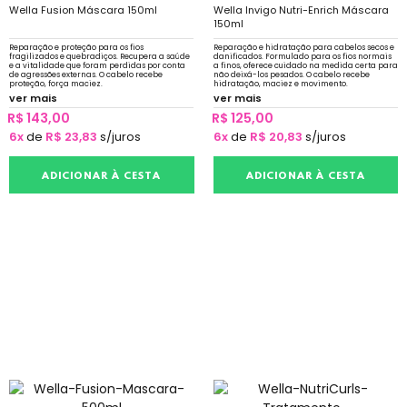
Wella Fusion Máscara 150ml
Wella Invigo Nutri-Enrich Máscara
150ml
Reparação e proteção para os fios
Reparação e hidratação para cabelos secos e
fragilizados e quebradiços. Recupera a saúde
danificados. Formulado para os fios normais
e a vitalidade que foram perdidas por conta
a finos, oferece cuidado na medida certa para
de agressões externas. O cabelo recebe
não deixá-los pesados. O cabelo recebe
proteção, força maciez.
hidratação, maciez e movimento.
ver mais
ver mais
R$ 143,00
R$ 125,00
6x
de
R$ 23,83
s/juros
6x
de
R$ 20,83
s/juros
ADICIONAR À CESTA
ADICIONAR À CESTA