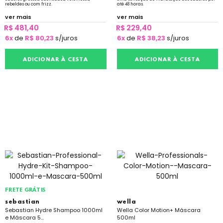
rebeldes ou com frizz.
até 48 horas.
ver mais
ver mais
R$ 481,40
R$ 229,40
6x
de
R$ 80,23
s/juros
6x
de
R$ 38,23
s/juros
ADICIONAR À CESTA
ADICIONAR À CESTA
FRETE GRÁTIS
sebastian
wella
Sebastian Hydre Shampoo 1000ml
Wella Color Motion+ Máscara
e Máscara 5...
500ml