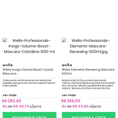
wella
wella
Wella Invigo Volume Boost Crystal
Wella Elements Renewing Máscara
Máscara ...
500ml
Tratamento condicionante com extrato de
Máscara de brilho e condicionamento
algodão que garante volume, aspecto natural
intenso. Elements Renewing Mask é formulado
e densidade.
sem silicones. 94% de ingredientes de origem
natural. Renova o brilho e maciez dos fios.
ver mais
ver mais
R$ 292,40
R$ 269,00
6x
de
R$ 48,73
s/juros
6x
de
R$ 44,83
s/juros
ADICIONAR À CESTA
ADICIONAR À CESTA