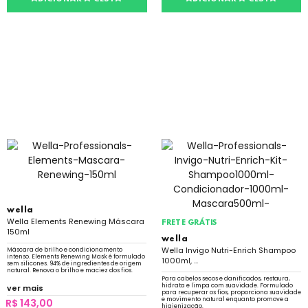
wella
Wella Elements Renewing Máscara
FRETE GRÁTIS
150ml
wella
Wella Invigo Nutri-Enrich Shampoo
Máscara de brilho e condicionamento
intenso. Elements Renewing Mask é formulado
1000ml, ...
sem silicones. 94% de ingredientes de origem
natural. Renova o brilho e maciez dos fios.
Para cabelos secos e danificados, restaura,
hidrata e limpa com suavidade. Formulado
ver mais
para recuperar os fios, proporciona suavidade
e movimento natural enquanto promove a
R$ 143,00
higienização.