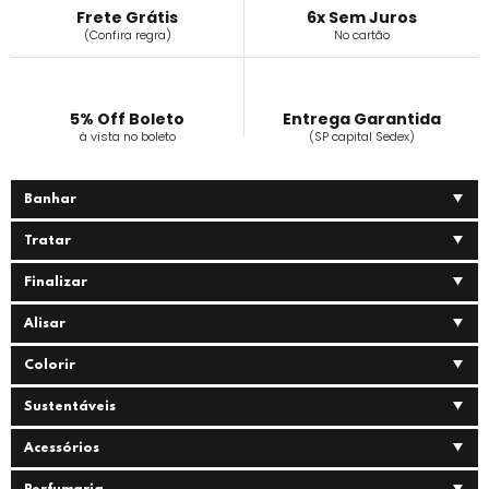
Frete Grátis
6x Sem Juros
(Confira regra)
No cartão
5% Off Boleto
Entrega Garantida
à vista no boleto
(SP capital Sedex)
Banhar
Tratar
Finalizar
Alisar
Colorir
Sustentáveis
Acessórios