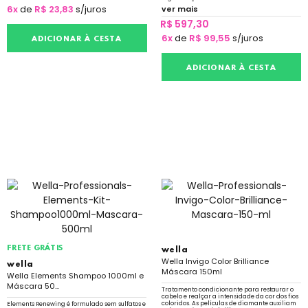
6x
de
R$ 23,83
s/juros
ver mais
R$ 597,30
6x
de
R$ 99,55
s/juros
ADICIONAR À CESTA
ADICIONAR À CESTA
FRETE GRÁTIS
wella
Wella Invigo Color Brilliance
wella
Máscara 150ml
Wella Elements Shampoo 1000ml e
Máscara 50...
Tratamento condicionante para restaurar o
cabelo e realçar a intensidade da cor dos fios
coloridos. As películas de diamante auxiliam
Elements Renewing é formulado sem sulfatos e