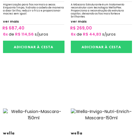
Higienização para fios normais a secos.
A Máscara Estruturante é um tratamento
Enquanto limpa, hidrata o cabelo de maneira
reconstrutor com tecnologia WellaPlex.
a doar brilho, reduzir o frizz e proporcionar
Proporciona a reconstrução da estrutura
maciez sem igual.
capilar, deixando os fios mais fortes e
brilhantes.
ver mais
ver mais
R$ 687,40
R$ 269,00
6x
de
R$ 114,56
s/juros
6x
de
R$ 44,83
s/juros
ADICIONAR À CESTA
ADICIONAR À CESTA
wella
wella