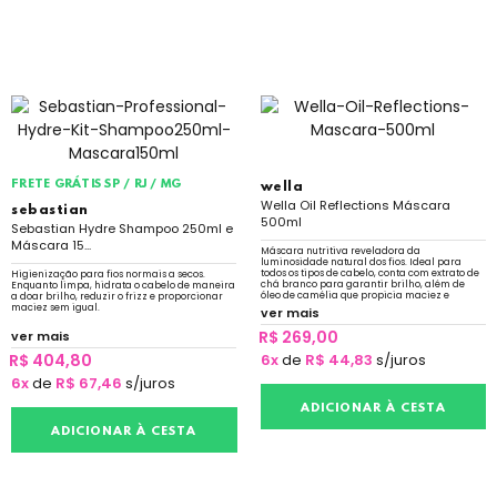
FRETE GRÁTIS SP / RJ / MG
wella
Wella Oil Reflections Máscara
sebastian
500ml
Sebastian Hydre Shampoo 250ml e
Máscara 15...
Máscara nutritiva reveladora da
luminosidade natural dos fios. Ideal para
todos os tipos de cabelo, conta com extrato de
Higienização para fios normais a secos.
chá branco para garantir brilho, além de
Enquanto limpa, hidrata o cabelo de maneira
óleo de camélia que propicia maciez e
a doar brilho, reduzir o frizz e proporcionar
nutrição intensa.
maciez sem igual.
ver mais
R$ 269,00
ver mais
R$ 404,80
6x
de
R$ 44,83
s/juros
6x
de
R$ 67,46
s/juros
ADICIONAR À CESTA
ADICIONAR À CESTA