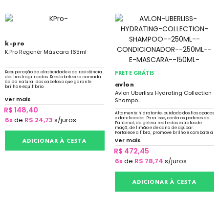
k-pro
K.Pro Regenér Máscara 165ml
Recuperação da elasticidade e da resistência
FRETE GRÁTIS
dos fios fragilizados. Reestabelece a camada
ácida natural dos cabelos o que garante
avlon
brilho e equilíbrio.
Avlon Uberliss Hydrating Collection
ver mais
Shampo...
R$ 148,40
Altamente hidratante, cuidado dos fios opacos
e danificados. Para isso, conta os poderes do
6x
de
R$ 24,73
s/juros
Pantenol, da geleia real e dos extratos de
maçã, de limão e de cana de açúcar.
Fortalece a fibra, promove brilho e combate a
formação das temidas pontas duplas.
ver mais
ADICIONAR À CESTA
R$ 472,45
6x
de
R$ 78,74
s/juros
ADICIONAR À CESTA