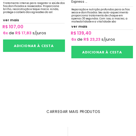
Express ...
Tratamento intenso para resgatar a saúde dos
fios danificados e ressecados. Proporciona
brilho, reconstrução e toque macio. Ainda,
Reparação e nutrição profundos para os fios
protege o cabelo das agressões do sol.
secos e danificados. Seu auto-aquecimento
proporciona tratamento de choque em
apenas 30 segundos. Com isso, a maciez, a
ver mais
maleabilidade e a vitalidade são
recuperadas rapidamente.
R$ 107,00
ver mais
6x
de
R$ 17,83
s/juros
R$ 139,40
6x
de
R$ 23,23
s/juros
ADICIONAR À CESTA
ADICIONAR À CESTA
CARREGAR MAIS PRODUTOS