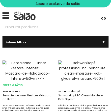
Acesso exclusivo do salão
00
Refinar filtros
FRETE GRÁTIS
senscience
schwarzkopf
Senscience Inner Restore Máscara
Schwarzkopf BC Clean Moisture
de Hidrat...
Kick Glycero...
Inner Restore Intensif Máscara Hidratante é
A linha BC Moisture Kick Glycerol é formulado
uma máscara hidro-nutritiva intensa para
para cabelos normais a secos. Proporciona
cabelos grossos, cacheados, volumosos,
uma sensação de hidratação aos cabelos por