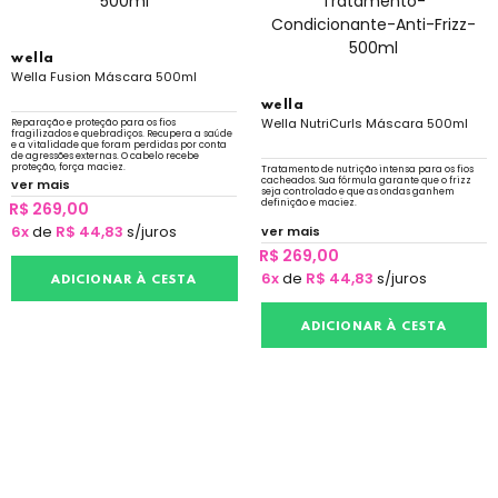
wella
Wella Fusion Máscara 500ml
wella
Wella NutriCurls Máscara 500ml
Reparação e proteção para os fios
fragilizados e quebradiços. Recupera a saúde
e a vitalidade que foram perdidas por conta
de agressões externas. O cabelo recebe
proteção, força maciez.
Tratamento de nutrição intensa para os fios
cacheados. Sua fórmula garante que o frizz
ver mais
seja controlado e que as ondas ganhem
definição e maciez.
R$ 269,00
6x
de
R$ 44,83
s/juros
ver mais
R$ 269,00
6x
de
R$ 44,83
s/juros
ADICIONAR À CESTA
ADICIONAR À CESTA