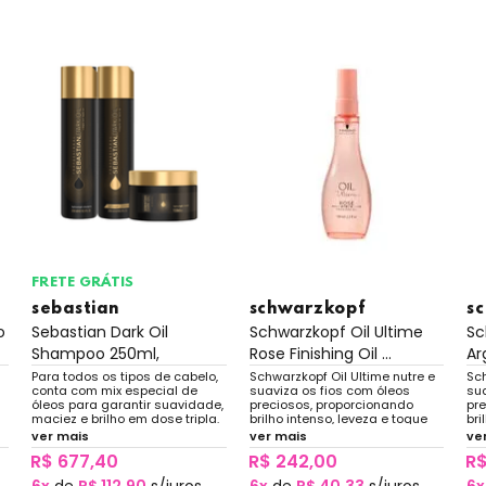
FRETE GRÁTIS
sebastian
schwarzkopf
s
o
Sebastian Dark Oil
Schwarzkopf Oil Ultime
Sc
Shampoo 250ml,
Rose Finishing Oil ...
Ar
Condicio...
Para todos os tipos de cabelo,
Schwarzkopf Oil Ultime nutre e
Sch
conta com mix especial de
suaviza os fios com óleos
su
óleos para garantir suavidade,
preciosos, proporcionando
pr
maciez e brilho em dose tripla.
brilho intenso, leveza e toque
bri
sedoso sem pesar no cabelo.
se
ver mais
ver mais
ve
R$ 677,40
R$ 242,00
R$