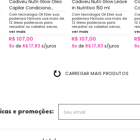
Cadiveu Nutri Glow Oleo
Cadiveu Nutri Glow Leave
Ca
Capilar Condiciona...
in Nutritivo 150 ml
Co
Com tecnologia Oil Elixir sua
Com tecnologia Oil Elixir sua
Com
poderosa fórmula use mais de
poderosa fórmula use mais de
po
12 óleos poderosos para
12 óleos poderosos para
12
resgatar os cabelos secos,
resgatar os cabelos secos,
re
desvitalizados, pororsos e
desvitalizados, pororsos e
des
ver mais
ver mais
ve
e
ásperos, deixando-os macios,
ásperos, deixando-os macios,
ás
R$ 107,00
R$ 107,00
R$
fáceis de pentear
fáceis de pentear
fá
6x
de
R$ 17,83
s/juros
6x
de
R$ 17,83
s/juros
6x
CARREGAR MAIS PRODUTOS
icas e promoções: