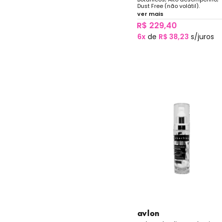
Dust Free (não volátil).
ver mais
R$ 229,40
6x
de
R$ 38,23
s/juros
avlon