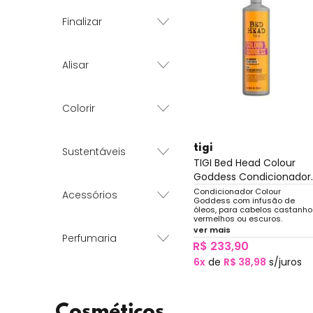
Finalizar
Alisar
Colorir
tigi
Sustentáveis
TIGI Bed Head Colour
Goddess Condicionador..
Condicionador Colour
Acessórios
Goddess com infusão de
óleos, para cabelos castanho
vermelhos ou escuros.
Carregado de ingredientes
ver mais
Perfumaria
hidratantes, infusão de óleos
R$ 233,90
nutritivos e vitaminas, que
asseguram uma cor brilhante
6x
de
R$ 38,98
s/juros
Sua cor radiante.
Cosméticos