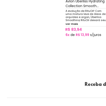
Avlon Uberliss Hydrating
Collection Smooth...
A evolução de RituOil! Com
uma mistura leve de óleos de
orquídea e argan, Überliss
Smoothing RituOil deixará seu
cabelo incrivelmente macio,
ver mais
emitindo um brilho tremendo 
R$ 83,94
luminoso.
6x
de
R$ 13,99
s/juros
Receba d