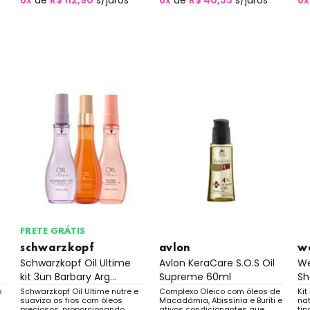
6x
de
R$ 112,90
s/juros
6x
de
R$ 40,33
s/juros
6x
FRETE GRÁTIS
schwarzkopf
avlon
w
Schwarzkopf Oil Ultime
Avlon KeraCare S.O.S Oil
We
kit 3un Barbary Arg...
Supreme 60ml
Sh
o
Schwarzkopf Oil Ultime nutre e
Complexo Oleico com óleos de
Ki
suaviza os fios com óleos
Macadâmia, Abissinia e Buriti e
nat
preciosos, proporcionando
ativos condicionantes que
tip