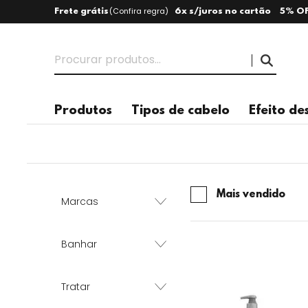
(
Confira regra
)
Frete grátis
6x s/juros no cartão
5% OF
Produtos
Tipos de cabelo
Efeito de
Mais vendido
Marcas
Banhar
Tratar