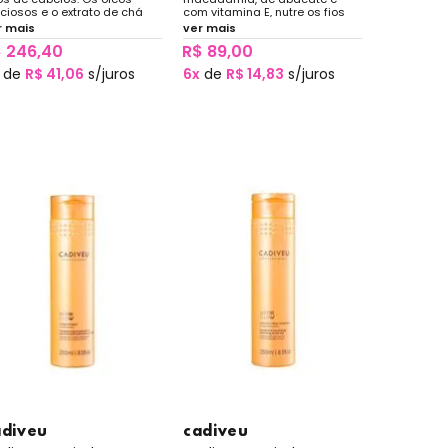
ciosos e o extrato de chá
com vitamina E, nutre os fios
anco em suas composições
profundamente para garantir
r mais
ver mais
antem fios brilhantes e
toque sedoso, brilho luxuoso e
 246,40
R$ 89,00
ridos.
muito mais maleabilidade aos
fios rígidos.
de
R$ 41,06
s/juros
6x
de
R$ 14,83
s/juros
adiveu
cadiveu