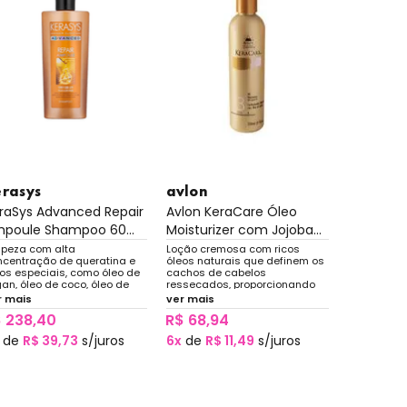
erasys
avlon
raSys Advanced Repair
Avlon KeraCare Óleo
poule Shampoo 60...
Moisturizer com Jojoba...
mpeza com alta
Loção cremosa com ricos
ncentração de queratina e
óleos naturais que definem os
eos especiais, como óleo de
cachos de cabelos
an, óleo de coco, óleo de
ressecados, proporcionando
acate e óleo de baobá.
brilho e reduzindo a quebra.
r mais
ver mais
 238,40
R$ 68,94
de
R$ 39,73
s/juros
6x
de
R$ 11,49
s/juros