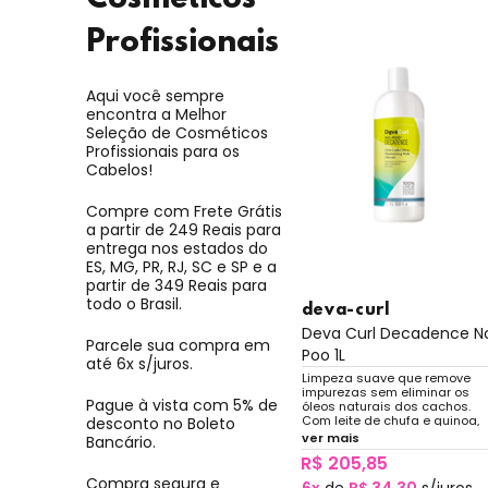
Profissionais
Aqui você sempre
encontra a Melhor
Seleção de Cosméticos
Profissionais para os
Cabelos!
Compre com Frete Grátis
a partir de 249 Reais para
entrega nos estados do
ES, MG, PR, RJ, SC e SP e a
partir de 349 Reais para
todo o Brasil.
deva-curl
Deva Curl Decadence N
Parcele sua compra em
Poo 1L
até 6x s/juros.
Limpeza suave que remove
impurezas sem eliminar os
Pague à vista com 5% de
óleos naturais dos cachos.
Com leite de chufa e quinoa,
desconto no Boleto
nutre na medida certa.
ver mais
Bancário.
R$ 205,85
Compra segura e