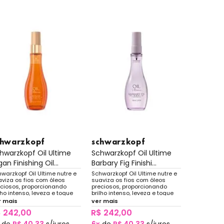
chwarzkopf
schwarzkopf
hwarzkopf Oil Ultime
Schwarzkopf Oil Ultime
gan Finishing Oil...
Barbary Fig Finishi...
warzkopf Oil Ultime nutre e
Schwarzkopf Oil Ultime nutre e
aviza os fios com óleos
suaviza os fios com óleos
eciosos, proporcionando
preciosos, proporcionando
lho intenso, leveza e toque
brilho intenso, leveza e toque
doso sem pesar no cabelo.
sedoso sem pesar no cabelo.
r mais
ver mais
 242,00
R$ 242,00