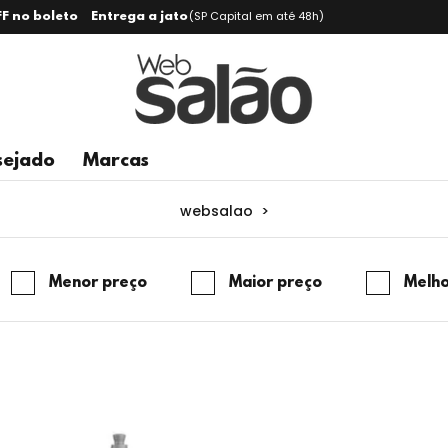
(SP Capital em até 48h)
F no boleto
Entrega a jato
sejado
Marcas
websalao
>
Menor preço
Maior preço
Melho