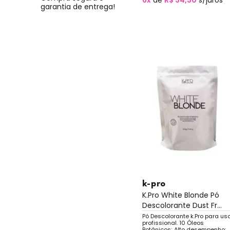
6x
de
R$ 34,30
s/juros
garantia de entrega!
k-pro
K.Pro White Blonde Pó
Descolorante Dust Fr...
Pó Descolorante k.Pro para us
profissional. 10 Óleos
Botânicos; Alto desempenho;