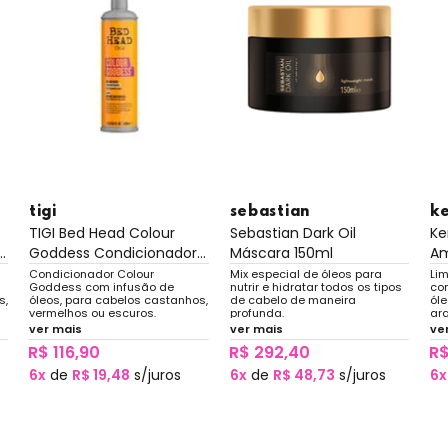
tigi
sebastian
k
TIGI Bed Head Colour
Sebastian Dark Oil
Ke
.
Goddess Condicionador...
Máscara 150ml
Am
Condicionador Colour
Mix especial de óleos para
Li
Goddess com infusão de
nutrir e hidratar todos os tipos
co
s,
óleos, para cabelos castanhos,
de cabelo de maneira
ól
vermelhos ou escuros.
profunda.
arg
Carregado de ingredientes
ab
ver mais
ver mais
ve
hidratantes, infusão de óleos
R$ 116,90
R$ 292,40
R$
nutritivos e vitaminas, que
.
asseguram uma cor brilhante.
6x
de
R$ 19,48
s/juros
6x
de
R$ 48,73
s/juros
6x
Sua cor radiante.