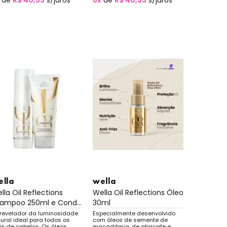
de
R$ 40,33
s/juros
6x
de
R$ 40,33
s/juros
ella
wella
lla Oil Reflections
Wella Oil Reflections Óleo
ampoo 250ml e Cond...
30ml
t revelador da luminosidade
Especialmente desenvolvido
ural ideal para todos os
com óleos de semente de
os de cabelos. Os óleos
macadâmia, de abacate e