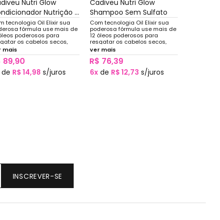
diveu Nutri Glow
Cadiveu Nutri Glow
ndicionador Nutrição ...
Shampoo Sem Sulfato
Nut...
 tecnologia Oil Elixir sua
Com tecnologia Oil Elixir sua
derosa fórmula use mais de
poderosa fórmula use mais de
 óleos poderosos para
12 óleos poderosos para
sgatar os cabelos secos,
resgatar os cabelos secos,
vitalizados, pororsos e
desvitalizados, pororsos e
r mais
ver mais
peros, deixando-os macios,
ásperos, deixando-os macios,
 89,90
R$ 76,39
ceis de pentear
fáceis de pentear
de
R$ 14,98
s/juros
6x
de
R$ 12,73
s/juros
INSCREVER-SE