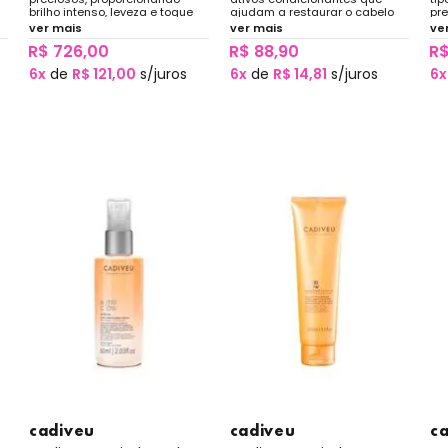
brilho intenso, leveza e toque
ajudam a restaurar o cabelo
pre
sedoso sem pesar no cabelo.
sem vida, deixando-os
br
ver mais
ver mais
ve
sedosos, macios e com brilho
gar
R$ 726,00
R$ 88,90
R$
luminoso.
nut
6x
de
R$ 121,00
s/juros
6x
de
R$ 14,81
s/juros
6x
cadiveu
cadiveu
c