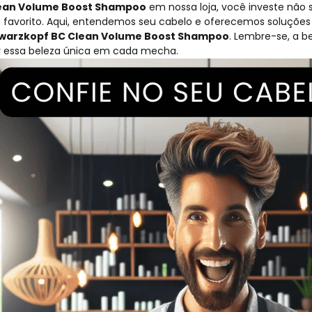
ean Volume Boost Shampoo
em nossa loja, você investe nã
favorito. Aqui, entendemos seu cabelo e oferecemos soluções p
warzkopf BC Clean Volume Boost Shampoo
.
Lembre-se, a b
ar essa beleza única em cada mecha.