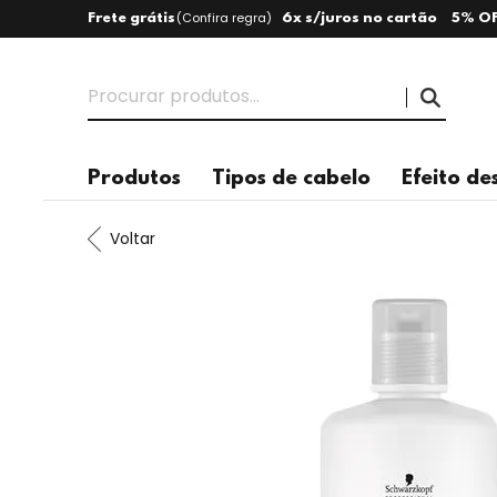
(
Confira regra
)
Frete grátis
6x s/juros no cartão
5% OF
Produtos
Tipos de cabelo
Efeito de
Voltar