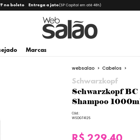
(SP Capital em até 48h)
F no boleto
Entrega a jato
sejado
Marcas
>
>
websalao
Cabelos
Schwarzkopf
Schwarzkopf BC 
Shampoo 1000m
Cód.:
WSDGT4125
R$ 229,40