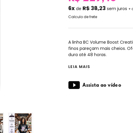
6x
R$ 38,23
de
sem juros
+ 
Calculo de frete
A linha BC Volume Boost Creat
finos pareçam mais cheios. O
dura até 48 horas.
LEIA MAIS
Assista ao vídeo