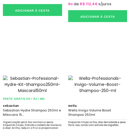
6x
de
R$ 112,46
s/juros
ADICIONAR À CESTA
ADICIONAR À CESTA
FRETE GRÁTIS SP / RJ / MG
sebastian
wella
Sebastian Hydre Shampoo 250ml e
Wella Invigo Volume Boost
Máscara 15...
Shampoo 250ml
Higienização para fios normais a secos.
Enquanto limpa os fios, doa densidade e peso.
Enquanto limpa, hidrata o cabelo de maneira
Para isso, conta com extrato de algodão.
a doar brilho, reduzir o frizz e proporcionar