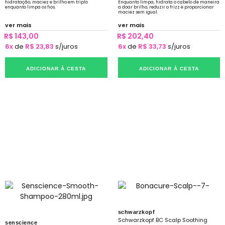
hidratação, maciez e brilho em triplo
Enquanto limpa, hidrata o cabelo de maneira
enquanto limpa os fios.
a doar brilho, reduzir o frizz e proporcionar
maciez sem igual.
ver mais
ver mais
R$ 143,00
R$ 202,40
6x
de
R$ 23,83
s/juros
6x
de
R$ 33,73
s/juros
ADICIONAR À CESTA
ADICIONAR À CESTA
schwarzkopf
Schwarzkopf BC Scalp Soothing
senscience