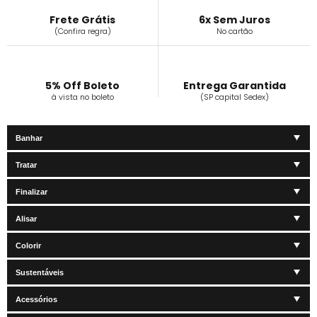
Frete Grátis
6x Sem Juros
(Confira regra)
No cartão
5% Off Boleto
Entrega Garantida
à vista no boleto
(SP capital Sedex)
Banhar
Tratar
Finalizar
Alisar
Colorir
Sustentáveis
Acessórios