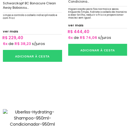
Condiciona...
Schwarzkopf BC Bonacure Clean
Away Babassu...
Higienização para fios normais a secos.
Enquanto limpa, hidrata o cabelo de maneira
a doar brilho, reduzir o frizz e proporcionar
Limpa e controla o cabelo indisciplinado e
maciez sem igual.
com frizz
ver mais
R$ 444,40
ver mais
R$ 229,40
6x
de
R$ 74,06
s/juros
6x
de
R$ 38,23
s/juros
ADICIONAR À CESTA
ADICIONAR À CESTA