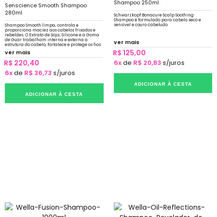
Shampoo 250ml
Senscience Smooth Shampoo
280ml
Schwarzkopf Bonacure Scalp Soothing
Shampoo é formulado para cabelo seco e
sensível e couro cabeludo
Shampoo Smooth limpa, controla e
proporciona maciez aos cabelos frisados e
rebeldes. O Extrato de Soja, Silicone e a Goma
de Guar trabalham interna e externa a
ver mais
estrutura do cabelo, fortalece e protege os fios
e deixando-os macios e brilhantes.
R$ 125,00
ver mais
R$ 220,40
6x
de
R$ 20,83
s/juros
6x
de
R$ 36,73
s/juros
ADICIONAR À CESTA
ADICIONAR À CESTA