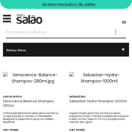
Acesso exclusivo do salão
00
Refinar filtros
senscience
sebastian
Senscience Balance Shampoo
Sebastian Hydre Shampoo 1000ml
280ml
O Shampoo Balance é ideal para uso diário.
Higienização para fios normais a secos.
Limpa e ajuda a manter a hidratação
Enquanto limpa, hidrata o cabelo de maneira
desejada e o equilíbrio para um cabelo
a doar brilho, reduzir o frizz e proporcionar
saudável.
maciez sem igual.
ver mais
ver mais