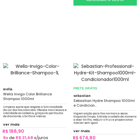
FRETE GRÁTIS
wella
Wella Invigo Color Brilliance
sebastian
Shampoo 1000ml
Sebastian Hydre Shampoo 1000ml
e Condicion...
Limpeza suave que resgata a luminosidade
da cor dos fios coloridos. Oferece mais leveza e
vitalidade ao cabelo e, graças às partículas
Higienização para fios normais a secos.
de diamante, o brilho é intenso.
Enquanto limpa, hidrata o cabelo de maneira
a doar brilho, reduzir o frizz e proporcionar
maciez sem igual.
ver mais
R$ 188,90
ver mais
6x
de
R$ 31,48
s/juros
R$ 674,80