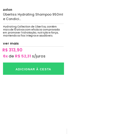
avlon
Überliss Hydrating Shampoo 950ml
e Condici...
Hydrating Collection de Überliss, contém
mais de 10 ativos com eficácia comprovada
em promover hidratação, nutrição e força,
mantendo os fios íntegros e saudáveis.
ver mais
R$ 313,90
6x
de
R$ 52,31
s/juros
ADICIONAR À CESTA