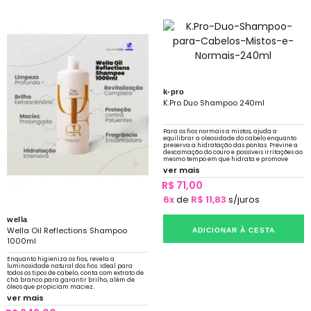
k-pro
K.Pro Duo Shampoo 240ml
Para os fios normais a mistos, ajuda a
equilibrar a oleosidade do cabelo enquanto
preserva a hidratação das pontas. Previne a
descamação do couro e possíveis irritações ao
mesmo tempo em que hidrata e promove
sedosidade.
ver mais
R$ 71,00
6x
de
R$ 11,83
s/juros
wella
Wella Oil Reflections Shampoo
ADICIONAR À CESTA
1000ml
Enquanto higieniza os fios, revela a
luminosidade natural dos fios. Ideal para
todos os tipos de cabelo, conta com extrato de
chá branco para garantir brilho, além de
óleos que propiciam maciez.
ver mais