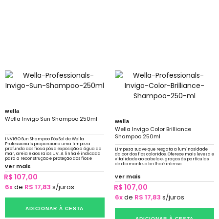
wella
Wella Invigo Sun Shampoo 250ml
wella
Wella Invigo Color Brilliance
Shampoo 250ml
INVIGO Sun Shampoo Pós Sol de Wella
Professionals proporciona uma limpeza
profunda aos fios após a exposição a água do
Limpeza suave que resgata a luminosidade
mar, areia e aos raios UV. A linha é indicada
da cor dos fios coloridos. Oferece mais leveza e
para a reconstrução e proteção dos fios e
vitalidade ao cabelo e, graças às partículas
garante a proteção da cor.
de diamante, o brilho é intenso.
ver mais
R$ 107,00
ver mais
6x
de
R$ 17,83
s/juros
R$ 107,00
6x
de
R$ 17,83
s/juros
ADICIONAR À CESTA
ADICIONAR À CESTA