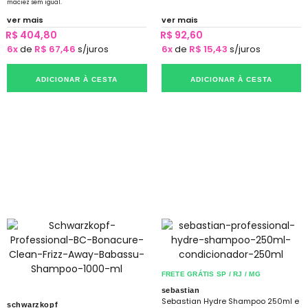
maciez sem igual.
ver mais
ver mais
R$ 404,80
R$ 92,60
6x
de
R$ 67,46
s/juros
6x
de
R$ 15,43
s/juros
ADICIONAR À CESTA
ADICIONAR À CESTA
FRETE GRÁTIS SP / RJ / MG
sebastian
Sebastian Hydre Shampoo 250ml e
schwarzkopf