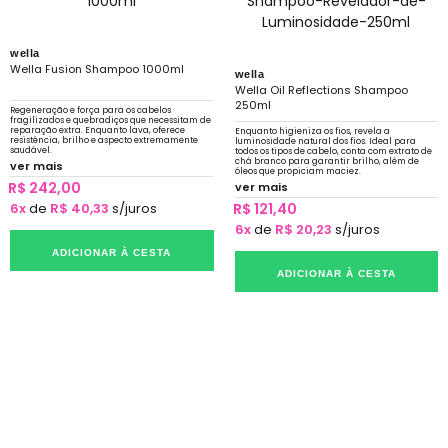
wella
Wella Fusion Shampoo 1000ml
wella
Wella Oil Reflections Shampoo
250ml
Regeneração e força para os cabelos
fragilizados e quebradiços que necessitam de
reparação extra. Enquanto lava, oferece
Enquanto higieniza os fios, revela a
resistência, brilho e aspecto extremamente
luminosidade natural dos fios. Ideal para
saudável.
todos os tipos de cabelo, conta com extrato de
chá branco para garantir brilho, além de
ver mais
óleos que propiciam maciez.
R$ 242,00
ver mais
6x
de
R$ 40,33
s/juros
R$ 121,40
6x
de
R$ 20,23
s/juros
ADICIONAR À CESTA
ADICIONAR À CESTA