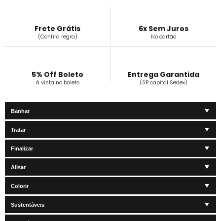
Frete Grátis
6x Sem Juros
(Confira regra)
No cartão
5% Off Boleto
Entrega Garantida
à vista no boleto
(SP capital Sedex)
Banhar
Tratar
Finalizar
Alisar
Colorir
Sustentáveis