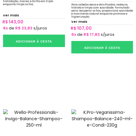
hidratação, maciez e brilho em triplo
enquanto limpa os fios.
Para cabelos secos e danificados, restaura,
hidrata e limpa com suavidade. Formulado
para recuperar os fios, proporciona suavidade
e movimento natural enquanto promove a
ver mais
higienização.
R$ 143,00
ver mais
6x
de
R$ 23,83
s/juros
R$ 107,00
6x
de
R$ 17,83
s/juros
ADICIONAR À CESTA
ADICIONAR À CESTA