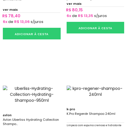
produtos.
ver mais
R$ 80,15
ver mais
R$ 78,40
6x
de
R$ 13,35
s/juros
6x
de
R$ 13,06
s/juros
ADICIONAR À CESTA
ADICIONAR À CESTA
k-pro
K.Pro Regenér Shampoo 240ml
avlon
Avlon Uberliss Hydrating Collection
Shampo...
Limpeza com espuma cremosa e hidratante