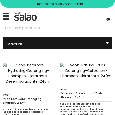
Acesso exclusivo do salão
00
Refinar filtros
avlon
Avlon KeraCare Natural Curls
avlon
Shampoo 240ml
Avlon KeraCare Detangling
Shampoo 240ml
Shampoo Hidratante com alto poder
desembaraçante. Hidrata
maravilhosamente, dá brilho e limpa
Shampoo hidratante e desembaraçante
suavemente cabelos e couro cabeludo,
indicado para cabelos processados
permitindo a remoção de acúmulo de
quimicamente.