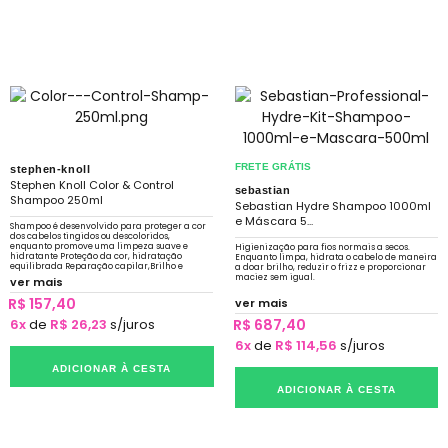
FRETE GRÁTIS
stephen-knoll
Stephen Knoll Color & Control
sebastian
Shampoo 250ml
Sebastian Hydre Shampoo 1000ml
e Máscara 5...
Shampoo é desenvolvido para proteger a cor
dos cabelos tingidos ou descoloridos,
enquanto promove uma limpeza suave e
Higienização para fios normais a secos.
hidratante Proteção da cor, hidratação
Enquanto limpa, hidrata o cabelo de maneira
equilibrada Reparação capilar,Brilho e
a doar brilho, reduzir o frizz e proporcionar
maciez
maciez sem igual.
ver mais
R$ 157,40
ver mais
6x
de
R$ 26,23
s/juros
R$ 687,40
6x
de
R$ 114,56
s/juros
ADICIONAR À CESTA
ADICIONAR À CESTA