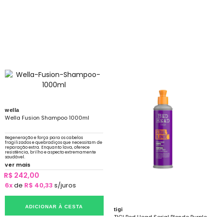
wella
Wella Fusion Shampoo 1000ml
Regeneração e força para os cabelos
fragilizados e quebradiços que necessitam de
reparação extra. Enquanto lava, oferece
resistência, brilho e aspecto extremamente
saudável.
ver mais
R$ 242,00
6x
de
R$ 40,33
s/juros
ADICIONAR À CESTA
tigi