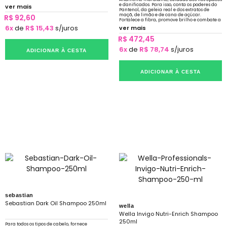
e danificados. Para isso, conta os poderes do
ver mais
Pantenol, da geleia real e dos extratos de
maçã, de limão e de cana de açúcar.
R$ 92,60
Fortalece a fibra, promove brilho e combate a
formação das temidas pontas duplas.
6x
de
R$ 15,43
s/juros
ver mais
R$ 472,45
6x
de
R$ 78,74
s/juros
ADICIONAR À CESTA
ADICIONAR À CESTA
sebastian
Sebastian Dark Oil Shampoo 250ml
wella
Wella Invigo Nutri-Enrich Shampoo
250ml
Para todos os tipos de cabelo, fornece