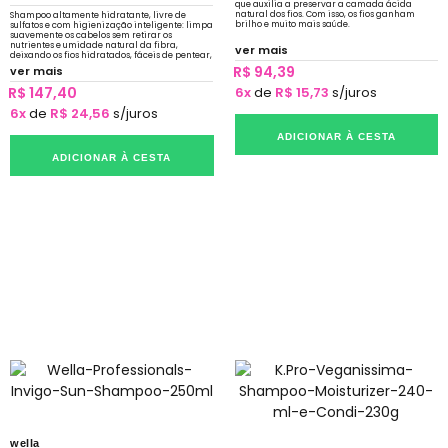
que auxilia a preservar a camada ácida
natural dos fios. Com isso, os fios ganham
Shampoo altamente hidratante, livre de
brilho e muito mais saúde.
sulfatos e com higienização inteligente: limpa
suavemente os cabelos sem retirar os
nutrientes e umidade natural da fibra,
ver mais
deixando os fios hidratados, fáceis de pentear,
fortalecidos e com brilho incrível.
R$ 94,39
ver mais
R$ 147,40
6x
de
R$ 15,73
s/juros
6x
de
R$ 24,56
s/juros
ADICIONAR À CESTA
ADICIONAR À CESTA
wella