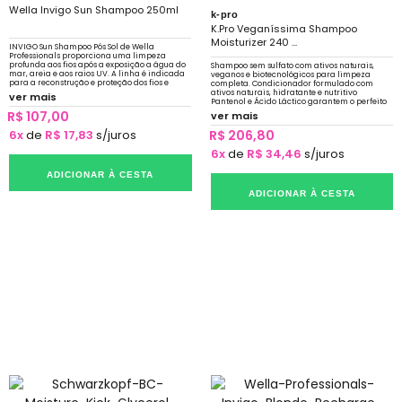
Wella Invigo Sun Shampoo 250ml
k-pro
K.Pro Veganíssima Shampoo
Moisturizer 240 ...
INVIGO Sun Shampoo Pós Sol de Wella
Professionals proporciona uma limpeza
profunda aos fios após a exposição a água do
Shampoo sem sulfato com ativos naturais,
mar, areia e aos raios UV. A linha é indicada
veganos e biotecnológicos para limpeza
para a reconstrução e proteção dos fios e
completa. Condicionador formulado com
garante a proteção da cor.
ativos naturais, hidratante e nutritivo
ver mais
Pantenol e Ácido Láctico garantem o perfeito
equilíbrio
R$ 107,00
ver mais
6x
de
R$ 17,83
s/juros
R$ 206,80
6x
de
R$ 34,46
s/juros
ADICIONAR À CESTA
ADICIONAR À CESTA