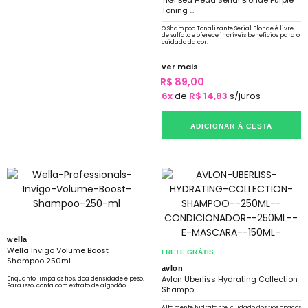
TIGI Bed Head Serial Blonde Purple
Toning ...
O Shampoo Tonalizante Serial Blonde é livre
de sulfato e oferece incríveis benefícios para o
cuidado da cor.
ver mais
R$ 89,00
6x
de
R$ 14,83
s/juros
ADICIONAR À CESTA
wella
Wella Invigo Volume Boost
FRETE GRÁTIS
Shampoo 250ml
avlon
Avlon Uberliss Hydrating Collection
Enquanto limpa os fios, doa densidade e peso.
Para isso, conta com extrato de algodão.
Shampo...
Altamente hidratante, cuidado dos fios opacos