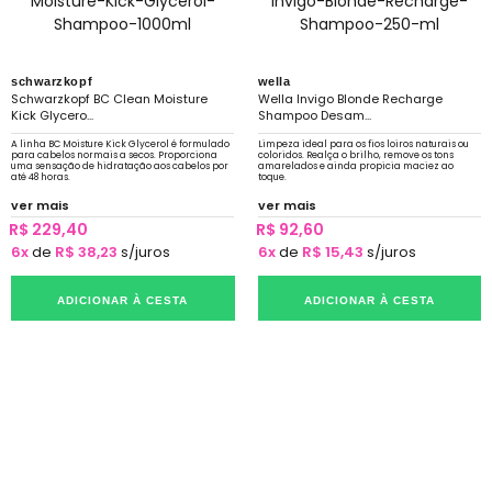
schwarzkopf
wella
Schwarzkopf BC Clean Moisture
Wella Invigo Blonde Recharge
Kick Glycero...
Shampoo Desam...
A linha BC Moisture Kick Glycerol é formulado
Limpeza ideal para os fios loiros naturais ou
para cabelos normais a secos. Proporciona
coloridos. Realça o brilho, remove os tons
uma sensação de hidratação aos cabelos por
amarelados e ainda propicia maciez ao
até 48 horas.
toque.
ver mais
ver mais
R$ 229,40
R$ 92,60
6x
de
R$ 38,23
s/juros
6x
de
R$ 15,43
s/juros
ADICIONAR À CESTA
ADICIONAR À CESTA