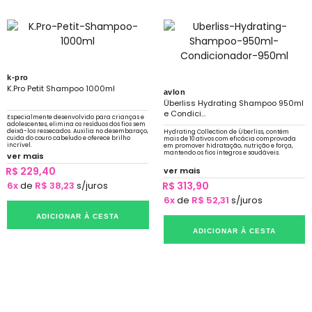
k-pro
K.Pro Petit Shampoo 1000ml
avlon
Überliss Hydrating Shampoo 950ml
e Condici...
Especialmente desenvolvido para crianças e
adolescentes, elimina os resíduos dos fios sem
deixá-los ressecados. Auxilia no desembaraço,
Hydrating Collection de Überliss, contém
cuida do couro cabeludo e oferece brilho
mais de 10 ativos com eficácia comprovada
incrível.
em promover hidratação, nutrição e força,
mantendo os fios íntegros e saudáveis.
ver mais
R$ 229,40
ver mais
6x
de
R$ 38,23
s/juros
R$ 313,90
6x
de
R$ 52,31
s/juros
ADICIONAR À CESTA
ADICIONAR À CESTA