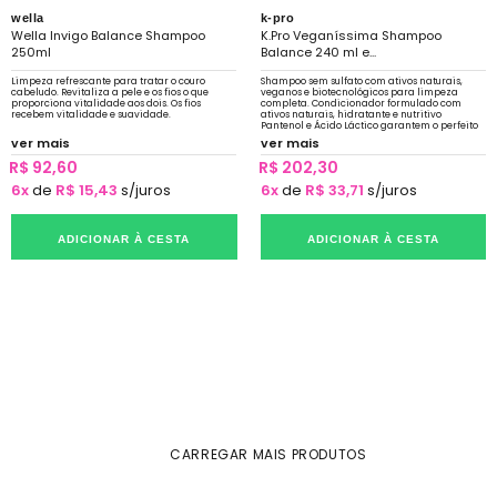
wella
k-pro
Wella Invigo Balance Shampoo
K.Pro Veganíssima Shampoo
250ml
Balance 240 ml e...
Limpeza refrescante para tratar o couro
Shampoo sem sulfato com ativos naturais,
cabeludo. Revitaliza a pele e os fios o que
veganos e biotecnológicos para limpeza
proporciona vitalidade aos dois. Os fios
completa. Condicionador formulado com
recebem vitalidade e suavidade.
ativos naturais, hidratante e nutritivo
Pantenol e Ácido Láctico garantem o perfeito
equilíbrio
ver mais
ver mais
R$ 92,60
R$ 202,30
6x
de
R$ 15,43
s/juros
6x
de
R$ 33,71
s/juros
ADICIONAR À CESTA
ADICIONAR À CESTA
CARREGAR MAIS PRODUTOS