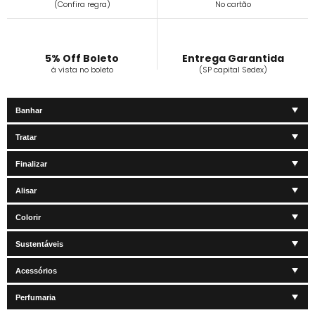
(Confira regra)
No cartão
5% Off Boleto
Entrega Garantida
à vista no boleto
(SP capital Sedex)
Banhar
Tratar
Finalizar
Alisar
Colorir
Sustentáveis
Acessórios
Perfumaria