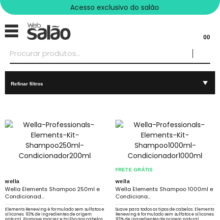
Acesso exclusivo do salão
00
Refinar filtros
FRETE GRÁTIS
wella
wella
Wella Elements Shampoo 250ml e
Wella Elements Shampoo 1000ml e
Condicionad...
Condiciona...
Elements Renewing é formulado sem sulfatos e
Suave para todos os tipos de cabelos. Elements
silicones. 93% de ingredientes de origem
Renewing é formulado sem sulfatos e silicones.
natural. Promove maciez e brilho aos cabelos.
93% de ingredientes de origem natural.