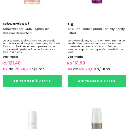
schwarzkopf
tigi
Schwarzkopf OSiS+ Spray de
TIGI Bed Head Queen For Day Spray
Volume Densidad...
311ml
OSIS+ Schwarzkopf - Sprays Fixadores e de
Spray de volume, se transforme em rainha por
brilho, Modeladores, Ceras e Pastas, fica mais
um dia Sinta-se como uma rainha, mas se
fácil criar looks rebeldes ou penteados com
apresente como uma superstar! Tenha
acabamento perfeito. Alta performance e
volume, corpo e altura que não desistirão de
texturas únicas
você!
ver mais
ver mais
R$ 121,40
R$ 161,90
6x
de
R$ 20,23
s/juros
6x
de
R$ 26,98
s/juros
ADICIONAR À CESTA
ADICIONAR À CESTA