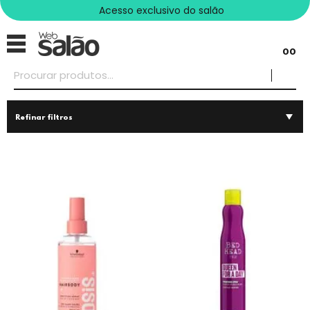
Acesso exclusivo do salão
00
Refinar filtros