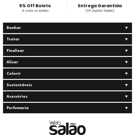
5% Off Boleto
Entrega Garantida
à vista no boleto
(SP capital Sedex)
Banhar
Tratar
Finalizar
Alisar
Colorir
Sustentáveis
Acessórios
Perfumaria