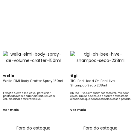
wella
tigi
Wella EIMI Body Crafter Spray 150ml
TIGI Bed Head Oh Bee Hive
Shampoo Seco 238ml
Fixação suave e maleável para criar
Oh Bee Hive é um shampoo seco volumizador
penteados com aparência natural, com
épico! Limpa o cabelo e absorve o excesso de
volume ideal e textura flexível.
oleosidade que deixa o cabelo oleoso e pesado.
ver mais
ver mais
Fora do estoque
Fora do estoque