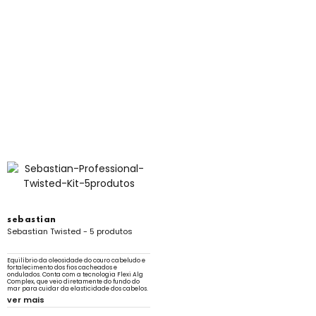
sebastian
Sebastian Twisted - 5 produtos
Equilíbrio da oleosidade do couro cabeludo e
fortalecimento dos fios cacheados e
ondulados. Conta com a tecnologia Flexi Alg
Complex, que veio diretamente do fundo do
mar para cuidar da elasticidade dos cabelos.
ver mais