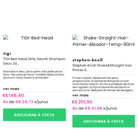
tigi
TIGI Bed Head Dirty Secret Shampoo
stephen-knoll
Seco 30...
Stephen Knoll Shake&Straight Hair
Primer A...
Shampoo a seco, para quem não pode parar.
Dica: não precisa lavar o cabelo todos os dias
para um visual fresco e renovado!
Primer capilar desenvolvido para
proporcionar alisamento temporário com
movimento natural, brilho e proteção térmica
sem agredir os fios Alisamento temporário
ver mais
sem química, Redução do tempo de secagem,
Proteção térmica e Nutrição capilar
R$ 148,40
ver mais
6x
de
R$ 24,73
s/juros
R$ 251,90
6x
de
R$ 41,98
s/juros
ADICIONAR À CESTA
ADICIONAR À CESTA