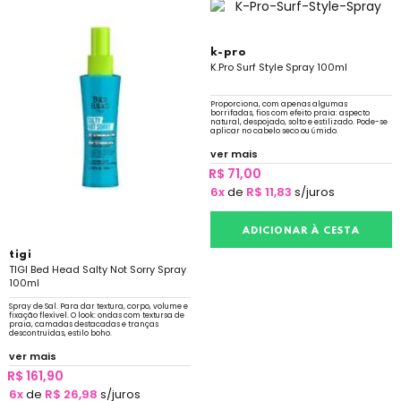
k-pro
K.Pro Surf Style Spray 100ml
Proporciona, com apenas algumas
borrifadas, fios com efeito praia: aspecto
natural, despojado, solto e estilizado. Pode-se
aplicar no cabelo seco ou úmido.
ver mais
R$ 71,00
6x
de
R$ 11,83
s/juros
ADICIONAR À CESTA
tigi
TIGI Bed Head Salty Not Sorry Spray
100ml
Spray de Sal. Para dar textura, corpo, volume e
fixação flexível. O look: ondas com textursa de
praia, camadas destacadas e tranças
descontruídas, estilo boho.
ver mais
R$ 161,90
6x
de
R$ 26,98
s/juros