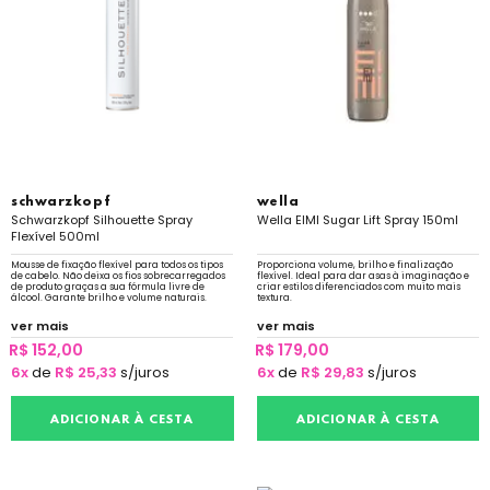
schwarzkopf
wella
Schwarzkopf Silhouette Spray
Wella EIMI Sugar Lift Spray 150ml
Flexível 500ml
Mousse de fixação flexível para todos os tipos
Proporciona volume, brilho e finalização
de cabelo. Não deixa os fios sobrecarregados
flexível. Ideal para dar asas à imaginação e
de produto graças a sua fórmula livre de
criar estilos diferenciados com muito mais
álcool. Garante brilho e volume naturais.
textura.
ver mais
ver mais
R$ 152,00
R$ 179,00
6x
de
R$ 25,33
s/juros
6x
de
R$ 29,83
s/juros
ADICIONAR À CESTA
ADICIONAR À CESTA