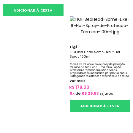
ADICIONAR À CESTA
tigi
TIGI Bed Head Some Like It Hot
Spray 100ml
Some Like It Hot é o novo spray de proteção
térmica da Bed Head. Uma formulação
protetora e reparadora, não apenas
projetada com, mas usada por profissionais.
Entregando resultados e experiência de salão,
em casa.
ver mais
R$ 179,00
6x
de
R$ 29,83
s/juros
ADICIONAR À CESTA