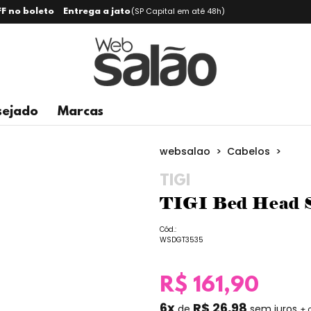
(SP Capital em até 48h)
F no boleto
Entrega a jato
sejado
Marcas
>
>
websalao
Cabelos
TIGI
TIGI Bed Head S
Cód.:
WSDGT3535
R$ 161,90
6x
R$ 26,98
de
sem juros
+ 