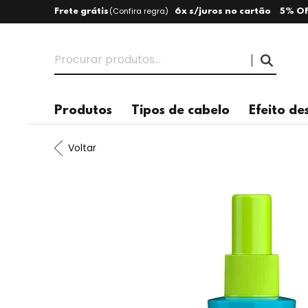
(
Confira regra
)
Frete grátis
6x s/juros no cartão
5% OF
Produtos
Tipos de cabelo
Efeito de
Voltar