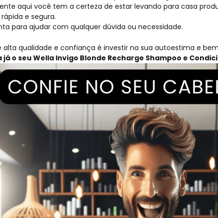
ente aqui você tem a certeza de estar levando para casa produ
rápida e segura.
nta para ajudar com qualquer dúvida ou necessidade.
 alta qualidade e confiança é investir na sua autoestima e be
 já o seu
Wella Invigo Blonde Recharge Shampoo e Condic