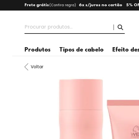
(
Confira regra
)
Frete grátis
6x s/juros no cartão
5% OF
Produtos
Tipos de cabelo
Efeito de
Voltar