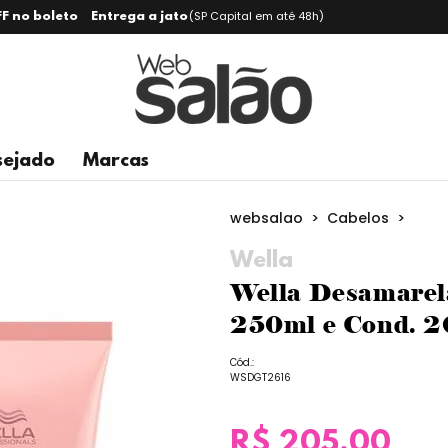
(SP Capital em até 48h)
F no boleto
Entrega a jato
sejado
Marcas
>
>
websalao
Cabelos
Wella
Wella Desamarel
250ml e Cond. 
Cód.:
WSDGT2616
R$ 205,00