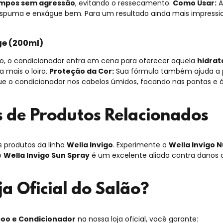
impos sem agressão
, evitando o ressecamento.
Como Usar:
A
espuma e enxágue bem. Para um resultado ainda mais impressi
ge (200ml)
, o condicionador entra em cena para oferecer aquela
hidrat
 mais o loiro.
Proteção da Cor:
Sua fórmula também ajuda a pro
e o condicionador nos cabelos úmidos, focando nas pontas e ár
s de Produtos Relacionados
s produtos da linha
Wella Invigo
. Experimente o
Wella Invigo 
o
Wella Invigo Sun Spray
é um excelente aliado contra danos c
a Oficial do Salão?
poo e Condicionador
na nossa loja oficial, você garante: