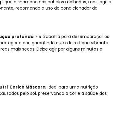
plique o shampoo nos cabelos molhados, massageie
onante, recomendo o uso do condicionador da
ação profunda
. Ele trabalha para desembaraçar os
teger a cor, garantindo que o loiro fique vibrante
eas mais secas. Deixe agir por alguns minutos e
Nutri-Enrich Máscara
, ideal para uma nutrição
ausados pelo sol, preservando a cor e a saúde dos