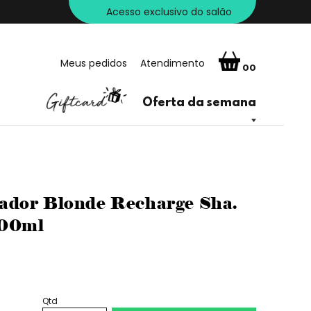
Acesso exclusivo do salão
Meus pedidos
Atendimento
00
Oferta da semana
ador Blonde Recharge Sha.
200ml
Qtd