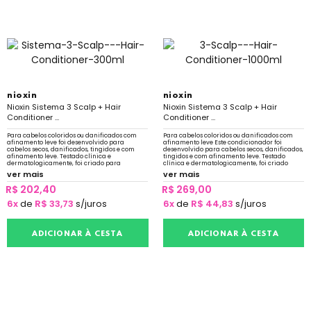
nioxin
nioxin
Nioxin Sistema 3 Scalp + Hair
Nioxin Sistema 3 Scalp + Hair
Conditioner ...
Conditioner ...
Para cabelos coloridos ou danificados com
Para cabelos coloridos ou danificados com
afinamento leve foi desenvolvido para
afinamento leve Este condicionador foi
cabelos secos, danificados, tingidos e com
desenvolvido para cabelos secos, danificados,
afinamento leve. Testado clínica e
tingidos e com afinamento leve. Testado
dermatologicamente, foi criado para
clínica e dermatologicamente, foi criado
amplificar a textura do cabelo e fortalecer a
para amplificar a textura do cabelo
ver mais
ver mais
resiliência
R$ 202,40
R$ 269,00
6x
de
R$ 33,73
s/juros
6x
de
R$ 44,83
s/juros
ADICIONAR À CESTA
ADICIONAR À CESTA