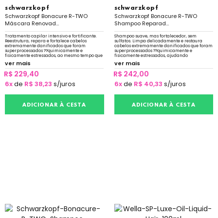
schwarzkopf
schwarzkopf
Schwarzkopf Bonacure R-TWO
Schwarzkopf Bonacure R-TWO
Máscara Renovad...
Shampoo Reparad...
Tratamento capilar intensivo e fortificante.
Shampoo suave, mas fortalecedor, sem
Reestrutura, repara e fortalece cabelos
sulfatos. Limpa delicadamente e restaura
extremamente danificados que foram
cabelos extremamente danificados que foram
superprocessados ??quimicamente e
superprocessados ??quimicamente e
fisicamente estressados, ao mesmo tempo que
fisicamente estressados, ajudando
desembaraça, nutre e melhora a
ativamente no processo de recuperação.
ver mais
ver mais
penteabilidade.
R$ 229,40
R$ 242,00
6x
de
R$ 38,23
s/juros
6x
de
R$ 40,33
s/juros
ADICIONAR À CESTA
ADICIONAR À CESTA