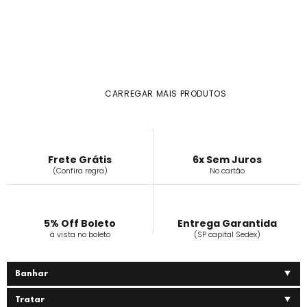
CARREGAR MAIS PRODUTOS
Frete Grátis
6x Sem Juros
(Confira regra)
No cartão
5% Off Boleto
Entrega Garantida
à vista no boleto
(SP capital Sedex)
Banhar
Tratar