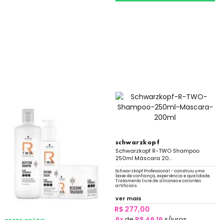
schwarzkopf
Schwarzkopf R-TWO Shampoo
250ml Máscara 20...
Schwarzkopf Professional - construiu uma
base de confiança, experiência e qualidade.
Tratamento livre de silicones e corantes
artificiais.
ver mais
R$ 277,00
6x
de
R$ 46,16
s/juros