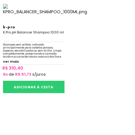
k-pro
K.Pro pH Balancer Shampoo 1000 ml
Shampoo sem sulfato, indicado
principalmente para cabelos porosos,
ásperos, sensibilizados ou sem brilho. Limpa
completamente, preservando a camada
ácida e as características naturais dos fios e
do couro cabeludo. Cabelos leves, nutridos e
ver mais
brilhantes
R$ 310,40
6x
de
R$ 51,73
s/juros
ADICIONAR À CESTA