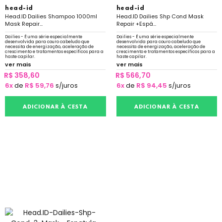
head-id
head-id
Head.ID Dailies Shampoo 1000ml
Head.ID Dailies Shp Cond Mask
Mask Repair...
Repair +Espá...
Dailies - É uma série especialmente
Dailies - É uma série especialmente
desenvolvida para couro cabeludo que
desenvolvida para couro cabeludo que
necessita de energização, aceleração de
necessita de energização, aceleração de
crescimento e tratamentos específicos para a
crescimento e tratamentos específicos para a
haste capilar.
haste capilar.
ver mais
ver mais
R$ 358,60
R$ 566,70
6x
de
R$ 59,76
s/juros
6x
de
R$ 94,45
s/juros
ADICIONAR À CESTA
ADICIONAR À CESTA