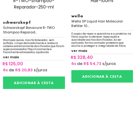
wella
Wella SP Liquid Hair Molecular
schwarzkopf
Refiller 10...
Schwarzkopf Bonacure R-TWO
Shampoo Reparad...
É capaz de repor a queratina e a proteína na
fibra capilar e oferecer reparação e
suavidade aos fios danificados. Ao ser
Shampoo suave, mas fortalecedor, sem
aplicado, forma camada protetora que
sulfatos. Limpa delicadamente e restaura
auxilia a proteger a integridade da fibra.
cabelos extremamente danificados que foram
superprocessados ??quimicamente e
ver mais
fisicamente estressados, ajudando
ativamente no processo de recuperação.
R$ 328,40
ver mais
R$ 125,00
6x
de
R$ 54,73
s/juros
6x
de
R$ 20,83
s/juros
ADICIONAR À CESTA
ADICIONAR À CESTA