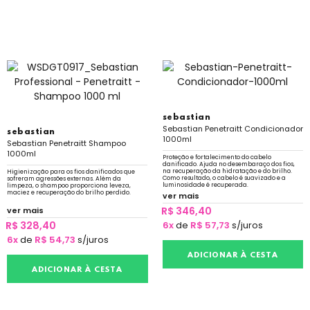
sebastian
Sebastian Penetraitt Condicionador
sebastian
1000ml
Sebastian Penetraitt Shampoo
1000ml
Proteção e fortalecimento do cabelo
danificado. Ajuda no desembaraço dos fios,
na recuperação da hidratação e do brilho.
Higienização para os fios danificados que
Como resultado, o cabelo é suavizado e a
sofreram agressões externas. Além da
luminosidade é recuperada.
limpeza, o shampoo proporciona leveza,
maciez e recuperação do brilho perdido.
ver mais
R$ 346,40
ver mais
R$ 328,40
6x
de
R$ 57,73
s/juros
6x
de
R$ 54,73
s/juros
ADICIONAR À CESTA
ADICIONAR À CESTA