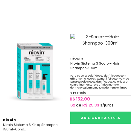
nioxin
Nioxin Sistema 3 Scalp + Hair
Shampoo 300ml
Para cabelos coloridos ou danificados com
afinamento leve o Sistema 3 foi desenvolvido
para cabelos secos, danificados, coloridos e
com afinamento leve Clinicamente e
dermatologicamente testado, nutre e limpa
suavemente para evitar a oleosidade
ver mais
R$ 152,00
6x
de
R$ 25,33
s/juros
ADICIONAR À CESTA
nioxin
Nioxin Sistema 3 Kit c/ Shampoo
150ml+Cond...