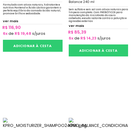
Balance 240 ml
Formulado com ativos naturais, hidratante e
nutritivo Pantenol e Ácido Láctico garantem o
Sem sulfato e sem sal com ativos naturais para
perfeito equilíbrio da camada ácida natural,
limpeza completa. Com PREBIÓTICOS para
promove brilho e sedosidade.
manutenção da microbiota do couro
cabeludo, escudo isolante contra a poluição e
ver mais
agressões externas
ver mais
R$ 116,90
R$ 85,39
6x
de
R$ 19,48
s/juros
6x
de
R$ 14,23
s/juros
ADICIONAR À CESTA
ADICIONAR À CESTA