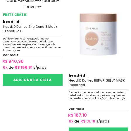
FRETE GRÁTIS
head-id
Head.ID Dailies Shp Cond 3 Mask
+Espátula+...
Dailies - É uma série especialmente
desenvolvida para couro cabeludo que
necessita de energização, aceleração de
crescimento e tratamentos específicos para a
haste capilar.
ver mais
R$ 940,90
6x
de
R$ 156,81
s/juros
head-id
Head.ID Dailies REPAIR GELLY MASK
ADICIONAR À CESTA
Reparaçã...
É especialmente formulada para reconstruir
cabelos danificados por processos químicos
como alisamento, coloração ou descoloração.
ver mais
R$ 187,10
6x
de
R$ 31,18
s/juros