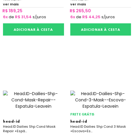
ver mais
ver mais
R$ 189,25
R$ 265,50
6x
de
R$ 31,54
s/juros
6x
de
R$ 44,25
s/juros
ADICIONAR À CESTA
ADICIONAR À CESTA
FRETE GRÁTIS
head-id
head-id
Head.ID Dailies Shp Cond Mask
Head.ID Dailies Shp Cond 3 Mask
Repair +Espá...
+Escova+Es...