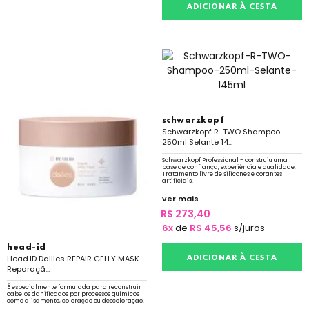
ADICIONAR À CESTA
schwarzkopf
Schwarzkopf R-TWO Shampoo
250ml Selante 14...
Schwarzkopf Professional - construiu uma
base de confiança, experiência e qualidade.
Tratamento livre de silicones e corantes
artificiais.
ver mais
R$ 273,40
6x
de
R$ 45,56
s/juros
head-id
Head.ID Dailies REPAIR GELLY MASK
ADICIONAR À CESTA
Reparaçã...
É especialmente formulada para reconstruir
cabelos danificados por processos químicos
como alisamento, coloração ou descoloração.