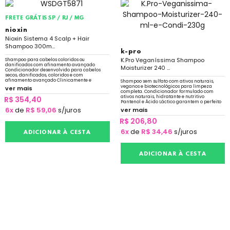
FRETE GRÁTIS SP / RJ / MG
nioxin
Nioxin Sistema 4 Scalp + Hair
Shampoo 300m...
k-pro
K.Pro Veganíssima Shampoo
Shampoo para cabelos coloridos ou
danificados com afinamento avançado
Moisturizer 240 ...
Condicionador desenvolvido para cabelos
secos, danificados, coloridos e com
afinamento avançado Clinicamente e
Shampoo sem sulfato com ativos naturais,
dermatologicamente testado
veganos e biotecnológicos para limpeza
ver mais
completa. Condicionador formulado com
ativos naturais, hidratante e nutritivo
R$ 354,40
Pantenol e Ácido Láctico garantem o perfeito
equilíbrio
6x
de
R$ 59,06
s/juros
ver mais
R$ 206,80
6x
de
R$ 34,46
s/juros
ADICIONAR À CESTA
ADICIONAR À CESTA