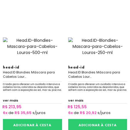
head-id
head-id
Head.ID Blondies Máscara para
Head.ID Blondies Máscara para
Cabelos Lour...
Cabelos Lour...
Criada para oferecer um cuidado intensivo a
Criada para oferecer um cuidado intensivo a
cabelos loiros, coloridos ou descoloridos, que
cabelos loiros, coloridos ou descoloridos, que
sofrem com a exposição ao sol, mar ou piscina.
sofrem com a exposição ao sol, mar ou piscina.
ver mais
ver mais
R$ 213,95
R$ 125,55
6x
de
R$ 35,65
s/juros
6x
de
R$ 20,92
s/juros
ADICIONAR À CESTA
ADICIONAR À CESTA