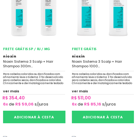
FRETE GRÁTIS SP / RJ / MG
FRETE GRÁTIS
nioxin
nioxin
Nioxin Sistema 3 Scalp + Hair
Nioxin Sistema 3 Scalp + Hair
Shampoo 300m...
Shampoo 1000...
Para cabelos coloridos ou danificados com
Para cabelos coloridos ou danificados com
afinamento leve o Sistema 3 foi desenvolvido
afinamento leve o Sistema 3 foi desenvolvido
para cabelos secos, danificados e coloridos.
para cabelos secos, danificados e coloridos.
Clinicamente e dermatologicamente testado
Clinicamente e dermatologicamente testado
ver mais
ver mais
R$ 354,40
R$ 511,00
6x
de
R$ 59,06
s/juros
6x
de
R$ 85,16
s/juros
ADICIONAR À CESTA
ADICIONAR À CESTA