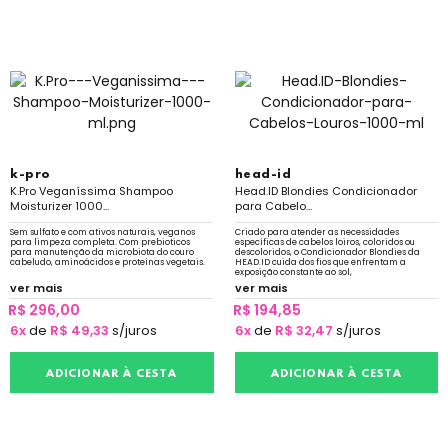
k-pro
head-id
K.Pro Veganíssima Shampoo
Head.ID Blondies Condicionador
Moisturizer 1000...
para Cabelo...
Sem sulfato e com ativos naturais, veganos
Criado para atender as necessidades
para limpeza completa. Com prebioticos
específicas de cabelos loiros, coloridos ou
para manutenção da microbiota do couro
descoloridos, o Condicionador Blondies da
cabeludo, aminoácidos e proteínas vegetais.
HEAD.ID cuida dos fios que enfrentam a
exposição constante ao sol,
ver mais
ver mais
R$ 296,00
R$ 194,85
6x
de
R$ 49,33
s/juros
6x
de
R$ 32,47
s/juros
ADICIONAR À CESTA
ADICIONAR À CESTA