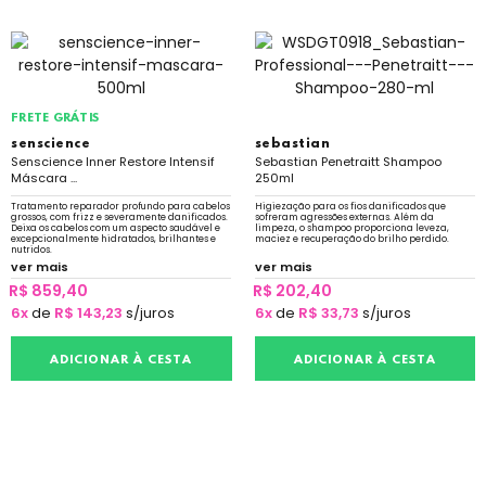
FRETE GRÁTIS
senscience
sebastian
Senscience Inner Restore Intensif
Sebastian Penetraitt Shampoo
Máscara ...
250ml
Tratamento reparador profundo para cabelos
Higiezação para os fios danificados que
grossos, com frizz e severamente danificados.
sofreram agressões externas. Além da
Deixa os cabelos com um aspecto saudável e
limpeza, o shampoo proporciona leveza,
excepcionalmente hidratados, brilhantes e
maciez e recuperação do brilho perdido.
nutridos.
ver mais
ver mais
R$ 859,40
R$ 202,40
6x
de
R$ 143,23
s/juros
6x
de
R$ 33,73
s/juros
ADICIONAR À CESTA
ADICIONAR À CESTA