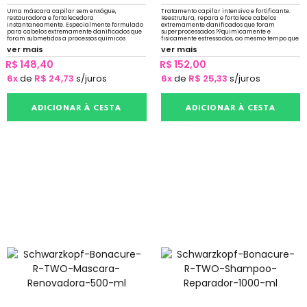
Uma máscara capilar sem enxágue,
Tratamento capilar intensivo e fortificante.
restauradora e fortalecedora
Reestrutura, repara e fortalece cabelos
instantaneamente. Especialmente formulado
extremamente danificados que foram
para cabelos extremamente danificados que
superprocessados ??quimicamente e
foram submetidos a processos químicos
fisicamente estressados, ao mesmo tempo que
excessivos e fisicamente estressados
desembaraça, nutre e melhora a
ver mais
ver mais
penteabilidade.
R$ 148,40
R$ 152,00
6x
de
R$ 24,73
s/juros
6x
de
R$ 25,33
s/juros
ADICIONAR À CESTA
ADICIONAR À CESTA