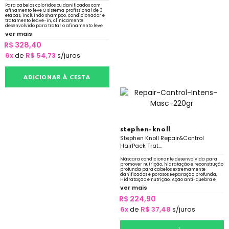
Para cabelos coloridos ou danificados com
afinamento leve O sistema profissional de 3
etapas, incluindo shampoo, condicionador e
tratamento leave-in, clinicamente
desenvolvido para tratar o afinamento leve
de cabelos coloridos ou secos e danificados.
ver mais
R$ 328,40
6x
de
R$ 54,73
s/juros
ADICIONAR À CESTA
stephen-knoll
Stephen Knoll Repair&Control
HairPack Trat...
Máscara condicionante desenvolvida para
promover nutrição, hidratação e reconstrução
profunda para cabelos extremamente
danificados e porosos Reparação profunda,
Hidratação e nutrição, Ação anti-quebra e
Restauração do brilho e Redução do frizz
ver mais
R$ 224,90
6x
de
R$ 37,48
s/juros