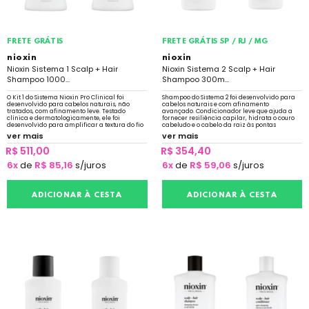
FRETE GRÁTIS
FRETE GRÁTIS SP / RJ / MG
nioxin
nioxin
Nioxin Sistema 1 Scalp + Hair
Nioxin Sistema 2 Scalp + Hair
Shampoo 1000...
Shampoo 300m...
O Kit 1 do Sistema Nioxin Pro Clinical foi
Shampoo do Sistema 2 foi desenvolvido para
desenvolvido para cabelos naturais, não
cabelos naturais e com afinamento
tratados, com afinamento leve. Testado
avançado. Condicionador leve que ajuda a
clínica e dermatologicamente, ele foi
fornecer resiliência capilar, hidrata o couro
desenvolvido para amplificar a textura do fio
cabeludo e o cabelo da raiz às pontas
e fortalecer a resiliência
Clinicamente e dermatologicamente testado
ver mais
ver mais
R$ 511,00
R$ 354,40
6x
de
R$ 85,16
s/juros
6x
de
R$ 59,06
s/juros
ADICIONAR À CESTA
ADICIONAR À CESTA