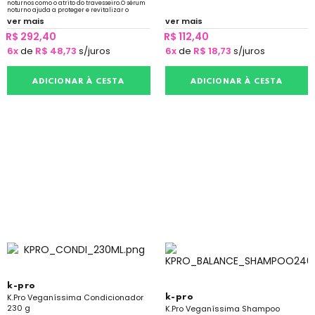
noturnos como o atrito do travesseiro.O sérum
noturno ajuda a proteger e revitalizar o
cabelo enquanto você dorme
ver mais
ver mais
R$ 292,40
R$ 112,40
6x
de
R$ 48,73
s/juros
6x
de
R$ 18,73
s/juros
ADICIONAR À CESTA
ADICIONAR À CESTA
k-pro
K.Pro Veganíssima Condicionador
k-pro
230 g
K.Pro Veganíssima Shampoo