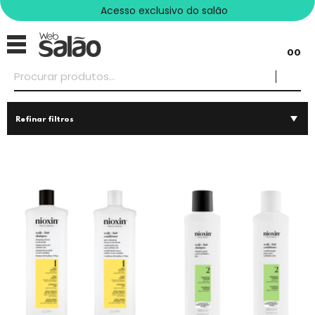
Acesso exclusivo do salão
00
Refinar filtros