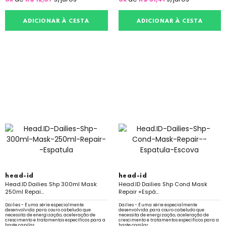
ADICIONAR À CESTA
ADICIONAR À CESTA
head-id
head-id
Head.ID Dailies Shp 300ml Mask
Head.ID Dailies Shp Cond Mask
250ml Repai...
Repair +Espá...
Dailies - É uma série especialmente
Dailies - É uma série especialmente
desenvolvida para couro cabeludo que
desenvolvida para couro cabeludo que
necessita de energização, aceleração de
necessita de energização, aceleração de
crescimento e tratamentos específicos para a
crescimento e tratamentos específicos para a
haste capilar.
haste capilar.