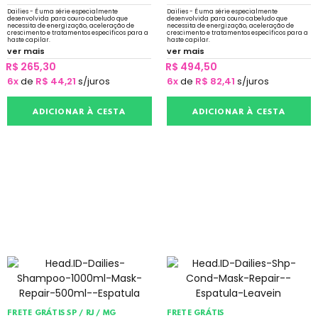
Dailies - É uma série especialmente
Dailies - É uma série especialmente
desenvolvida para couro cabeludo que
desenvolvida para couro cabeludo que
necessita de energização, aceleração de
necessita de energização, aceleração de
crescimento e tratamentos específicos para a
crescimento e tratamentos específicos para a
haste capilar.
haste capilar.
ver mais
ver mais
R$ 265,30
R$ 494,50
6x
de
R$ 44,21
s/juros
6x
de
R$ 82,41
s/juros
ADICIONAR À CESTA
ADICIONAR À CESTA
FRETE GRÁTIS SP / RJ / MG
FRETE GRÁTIS