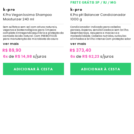
FRETE GRÁTIS SP / RJ / MG
k-pro
k-pro
K.Pro Veganíssima Shampoo
K.Pro pH Balancer Condicionador
Moisturizer 240 ml
1000 g
Sem sulfato e sem sal com ativos naturais,
Condicionador Indicado para cabelos
veganos e biotecnológicos para limpeza
porosos, ásperos, sensibilizados e sem brilho.
completa Entregando equilíbrio e proteção da
Desembaraça, recupera a maciez e a
camada ácida natural. Com PREBIÓTICOS
maleabilidade. Cabelos nutridos, cutículas
para manutenção da microbiota do couro
alinhadas e brilho intenso Com proteção solar
cabeludo
ver mais
ver mais
R$ 89,90
R$ 373,40
6x
de
R$ 14,98
s/juros
6x
de
R$ 62,23
s/juros
ADICIONAR À CESTA
ADICIONAR À CESTA