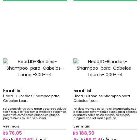
head-id
head-id
Head.ID Blondies Shampoo para
Head.ID Blondies Shampoo para
Cabelos Lour...
Cabelos Lour...
Foi desenvolvido para tratar o couro cabeludo
Foi desenvolvido para tratar o couro cabeludo
e os fios que sofrem com a exposição a agentes
e os fios que sofrem com a exposição a agentes
oxidantes, como descoloração, coloração,
oxidantes, como descoloração, coloração,
progressivas, sol, mar e piscina.
progressivas, sol, mar e piscina.
ver mais
ver mais
R$ 76,05
R$ 188,50
6x
de
R$ 12,67
s/juros
6x
de
R$ 31,41
s/juros