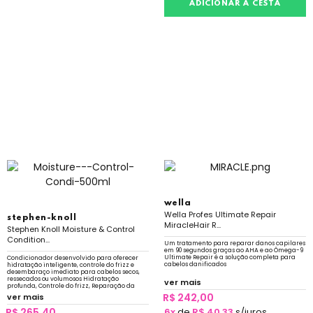
ADICIONAR À CESTA
wella
Wella Profes Ultimate Repair
stephen-knoll
MiracleHair R...
Stephen Knoll Moisture & Control
Condition...
Um tratamento para reparar danos capilares
em 90 segundos graças ao AHA e ao Ômega-9
Ultimate Repair é a solução completa para
Condicionador desenvolvido para oferecer
cabelos danificados
hidratação inteligente, controle do frizz e
desembaraço imediato para cabelos secos,
ressecados ou volumosos Hidratação
ver mais
profunda, Controle do frizz, Reparação da
fibra capilar e Maciez e brilho
R$ 242,00
ver mais
R$ 265,40
6x
de
R$ 40,33
s/juros