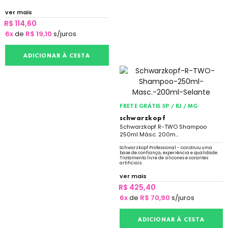
ver mais
R$ 114,60
6x
de
R$ 19,10
s/juros
ADICIONAR À CESTA
FRETE GRÁTIS SP / RJ / MG
schwarzkopf
Schwarzkopf R-TWO Shampoo
250ml Másc. 200m...
Schwarzkopf Professional - construiu uma
base de confiança, experiência e qualidade.
Tratamento livre de silicones e corantes
artificiais.
ver mais
R$ 425,40
6x
de
R$ 70,90
s/juros
ADICIONAR À CESTA