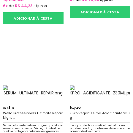
6x
de
R$ 44,23
s/juros
ADICIONAR À CESTA
ADICIONAR À CESTA
wella
k-pro
Wella Professionals Ultimate Repair
K.Pro Veganíssima Acidificante 230
Night ...
g
Sérum noturno definitivo corrige a opacidade,
Ideal para fechar as cutículas e balancear o
ressecamento e quebra O ômega9 hidrata e
pH, eliminando gradativamente a aspereza e
ajuda a proteger os cabelos dos agressores
porosidade dos cabelos.