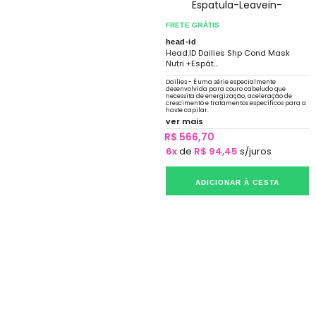
FRETE GRÁTIS
head-id
Head.ID Dailies Shp Cond Mask
Nutri +Espát...
Dailies - É uma série especialmente
desenvolvida para couro cabeludo que
necessita de energização, aceleração de
crescimento e tratamentos específicos para a
haste capilar.
ver mais
R$ 566,70
6x
de
R$ 94,45
s/juros
ADICIONAR À CESTA