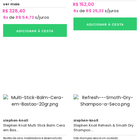
danificados.
R$ 152,00
ver mais
R$ 328,40
6x
de
R$ 25,33
s/juros
6x
de
R$ 54,73
s/juros
ADICIONAR À CESTA
ADICIONAR À CESTA
stephen-knoll
stephen-knoll
Stephen Knoll Multi Stick Balm Cera
Stephen Knoll Refresh & Smoth Dry
em Bas...
Shampoo ...
Bastão de cera modeladora é desenvolvido
Este shampoo seco é um cuidado