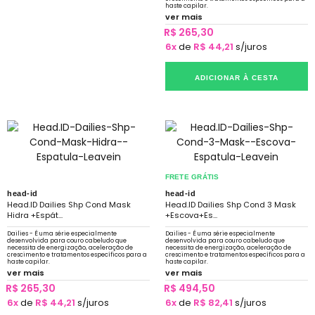
haste capilar.
ver mais
R$ 265,30
6x
de
R$ 44,21
s/juros
ADICIONAR À CESTA
FRETE GRÁTIS
head-id
head-id
Head.ID Dailies Shp Cond Mask
Head.ID Dailies Shp Cond 3 Mask
Hidra +Espát...
+Escova+Es...
Dailies - É uma série especialmente
Dailies - É uma série especialmente
desenvolvida para couro cabeludo que
desenvolvida para couro cabeludo que
necessita de energização, aceleração de
necessita de energização, aceleração de
crescimento e tratamentos específicos para a
crescimento e tratamentos específicos para a
haste capilar.
haste capilar.
ver mais
ver mais
R$ 265,30
R$ 494,50
6x
de
R$ 44,21
s/juros
6x
de
R$ 82,41
s/juros