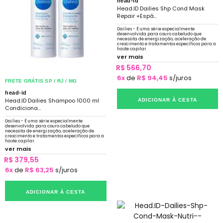
head-id
Head.ID Dailies Shp Cond Mask
Repair +Espá...
Dailies - É uma série especialmente
desenvolvida para couro cabeludo que
necessita de energização, aceleração de
crescimento e tratamentos específicos para a
haste capilar.
ver mais
R$ 566,70
6x
de
R$ 94,45
s/juros
FRETE GRÁTIS SP / RJ / MG
head-id
Head.ID Dailies Shampoo 1000 ml
ADICIONAR À CESTA
Condiciona...
Dailies - É uma série especialmente
desenvolvida para couro cabeludo que
necessita de energização, aceleração de
crescimento e tratamentos específicos para a
haste capilar.
ver mais
R$ 379,55
6x
de
R$ 63,25
s/juros
ADICIONAR À CESTA