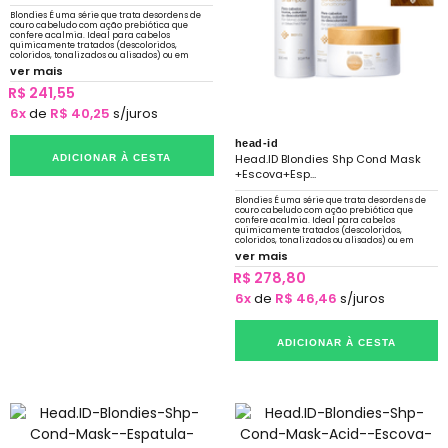
Blondies É uma série que trata desordens de
couro cabeludo com ação prebiótica que
confere acalmia. Ideal para cabelos
quimicamente tratados (descoloridos,
coloridos, tonalizados ou alisados) ou em
constante exposição a sol, mar e piscina.
ver mais
R$ 241,55
6x
de
R$ 40,25
s/juros
head-id
Head.ID Blondies Shp Cond Mask
ADICIONAR À CESTA
+Escova+Esp...
Blondies É uma série que trata desordens de
couro cabeludo com ação prebiótica que
confere acalmia. Ideal para cabelos
quimicamente tratados (descoloridos,
coloridos, tonalizados ou alisados) ou em
constante exposição a sol, mar e piscina.
ver mais
R$ 278,80
6x
de
R$ 46,46
s/juros
ADICIONAR À CESTA