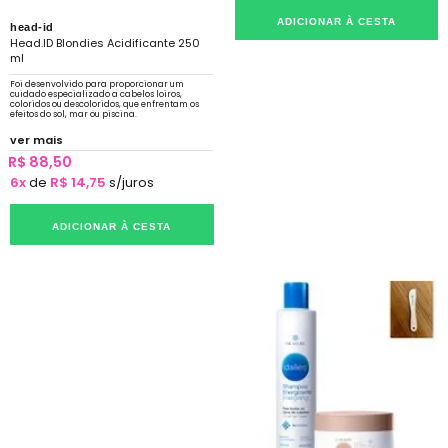
ADICIONAR À CESTA
head-id
Head.ID Blondies Acidificante 250
ml
Foi desenvolvido para proporcionar um
cuidado especializado a cabelos loiros,
coloridos ou descoloridos, que enfrentam os
efeitos do sol, mar ou piscina.
ver mais
R$ 88,50
6x
de
R$ 14,75
s/juros
ADICIONAR À CESTA