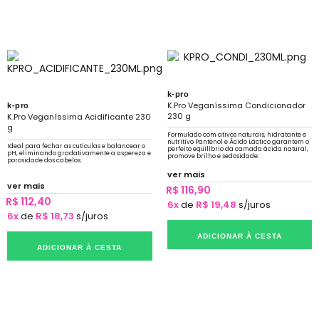
k-pro
K.Pro Veganíssima Condicionador
k-pro
230 g
K.Pro Veganíssima Acidificante 230
g
Formulado com ativos naturais, hidratante e
nutritivo Pantenol e Ácido Láctico garantem o
Ideal para fechar as cutículas e balancear o
perfeito equilíbrio da camada ácida natural,
pH, eliminando gradativamente a aspereza e
promove brilho e sedosidade.
porosidade dos cabelos.
ver mais
ver mais
R$ 116,90
R$ 112,40
6x
de
R$ 19,48
s/juros
6x
de
R$ 18,73
s/juros
ADICIONAR À CESTA
ADICIONAR À CESTA