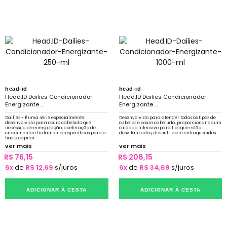
head-id
head-id
Head.ID Dailies Condicionador
Head.ID Dailies Condicionador
Energizante ...
Energizante ...
Dailies - É uma série especialmente
Desenvolvido para atender todos os tipos de
desenvolvida para couro cabeludo que
cabelos e couro cabeludo, proporcionando um
necessita de energização, aceleração de
cuidado intensivo para fios que estão
crescimento e tratamentos específicos para a
desvitalizados, desnutridos e enfraquecidos.
haste capilar.
ver mais
ver mais
R$ 76,15
R$ 208,15
6x
de
R$ 12,69
s/juros
6x
de
R$ 34,69
s/juros
ADICIONAR À CESTA
ADICIONAR À CESTA