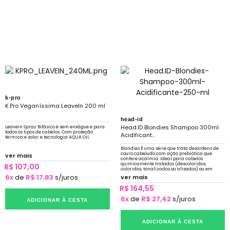
k-pro
K.Pro Veganíssima LeaveIn 200 ml
head-id
Head.ID Blondies Shampoo 300ml
Leavein Spray Bifásico é sem enxágue e para
todos os tipos de cabelos. Com proteção
Acidificant...
térmica e solar e tecnologia AQUA OIL
Blondies É uma série que trata desordens de
couro cabeludo com ação prebiótica que
ver mais
confere acalmia. Ideal para cabelos
quimicamente tratados (descoloridos,
R$ 107,00
coloridos, tonalizados ou alisados) ou em
constante exposição a sol, mar e piscina.
6x
de
R$ 17,83
s/juros
ver mais
R$ 164,55
6x
de
R$ 27,42
s/juros
ADICIONAR À CESTA
ADICIONAR À CESTA