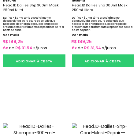
head-id
head-id
Head.ID Dailies Shp 300ml Mask
Head.ID Dailies Shp 300ml Mask
250ml Nutri...
250ml Hidra...
Dailies - É uma série especialmente
Dailies - É uma série especialmente
desenvolvida para couro cabeludo que
desenvolvida para couro cabeludo que
necessita de energização, aceleração de
necessita de energização, aceleração de
crescimento e tratamentos específicos para a
crescimento e tratamentos específicos para a
haste capilar.
haste capilar.
ver mais
ver mais
R$ 189,25
R$ 189,25
6x
de
R$ 31,54
s/juros
6x
de
R$ 31,54
s/juros
ADICIONAR À CESTA
ADICIONAR À CESTA