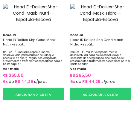
head-id
head-id
Head.ID Dailies Shp Cond Mask
Head.ID Dailies Shp Cond Mask
Nutri +Espát...
Hidra +Espát...
Dailies - É uma série especialmente
Dailies - É uma série especialmente
desenvolvida para couro cabeludo que
desenvolvida para couro cabeludo que
necessita de energização, aceleração de
necessita de energização, aceleração de
crescimento e tratamentos específicos para a
crescimento e tratamentos específicos para a
haste capilar.
haste capilar.
ver mais
ver mais
R$ 265,50
R$ 265,50
6x
de
R$ 44,25
s/juros
6x
de
R$ 44,25
s/juros
ADICIONAR À CESTA
ADICIONAR À CESTA