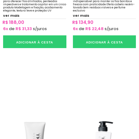
para oferecer fios alinhados, penteados
indispensável para manter os fios bonitos e
impecáveis e tratamento capilar em um único
frescos com praticidade Efeito cabelo recém-
produto Modelagem e fixação, acabamento
lavado Sem resíduos visíveis e perfume
elegante, textura leve e proteção UV
exclusivo
ver mais
ver mais
R$ 188,00
R$ 134,90
6x
de
R$ 31,33
s/juros
6x
de
R$ 22,48
s/juros
ADICIONAR À CESTA
ADICIONAR À CESTA