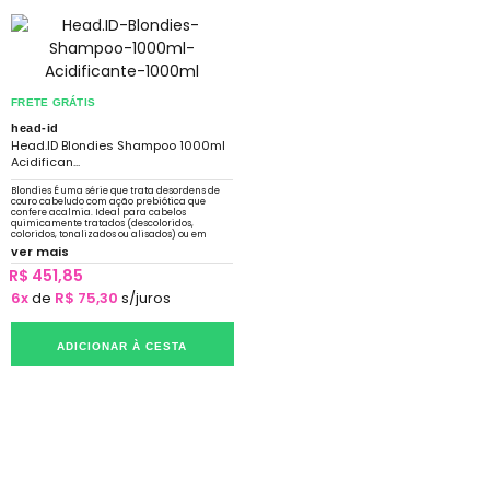
FRETE GRÁTIS
head-id
Head.ID Blondies Shampoo 1000ml
Acidifican...
Blondies É uma série que trata desordens de
couro cabeludo com ação prebiótica que
confere acalmia. Ideal para cabelos
quimicamente tratados (descoloridos,
coloridos, tonalizados ou alisados) ou em
constante exposição a sol, mar e piscina.
ver mais
R$ 451,85
6x
de
R$ 75,30
s/juros
ADICIONAR À CESTA