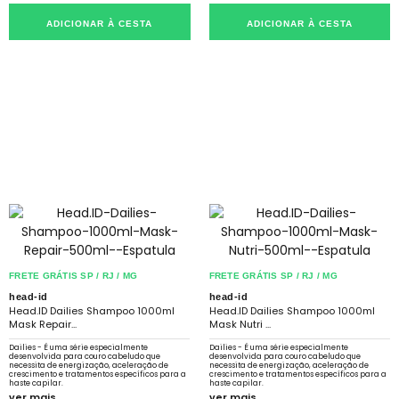
ADICIONAR À CESTA
ADICIONAR À CESTA
FRETE GRÁTIS SP / RJ / MG
FRETE GRÁTIS SP / RJ / MG
head-id
head-id
Head.ID Dailies Shampoo 1000ml
Head.ID Dailies Shampoo 1000ml
Mask Repair...
Mask Nutri ...
Dailies - É uma série especialmente
Dailies - É uma série especialmente
desenvolvida para couro cabeludo que
desenvolvida para couro cabeludo que
necessita de energização, aceleração de
necessita de energização, aceleração de
crescimento e tratamentos específicos para a
crescimento e tratamentos específicos para a
haste capilar.
haste capilar.
ver mais
ver mais