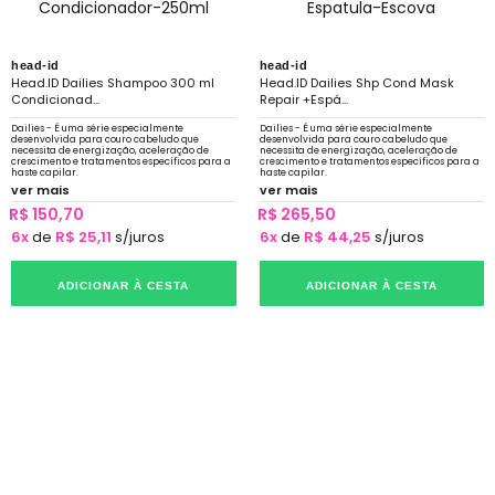
head-id
head-id
Head.ID Dailies Shampoo 300 ml
Head.ID Dailies Shp Cond Mask
Condicionad...
Repair +Espá...
Dailies - É uma série especialmente
Dailies - É uma série especialmente
desenvolvida para couro cabeludo que
desenvolvida para couro cabeludo que
necessita de energização, aceleração de
necessita de energização, aceleração de
crescimento e tratamentos específicos para a
crescimento e tratamentos específicos para a
haste capilar.
haste capilar.
ver mais
ver mais
R$ 150,70
R$ 265,50
6x
de
R$ 25,11
s/juros
6x
de
R$ 44,25
s/juros
ADICIONAR À CESTA
ADICIONAR À CESTA