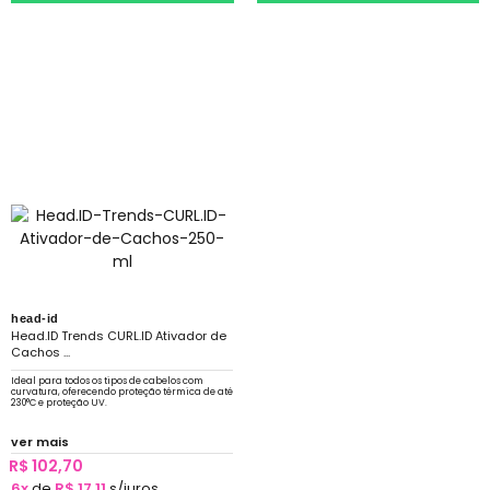
head-id
Head.ID Trends CURL.ID Ativador de
Cachos ...
Ideal para todos os tipos de cabelos com
curvatura, oferecendo proteção térmica de até
230°C e proteção UV.
ver mais
R$ 102,70
6x
de
R$ 17,11
s/juros