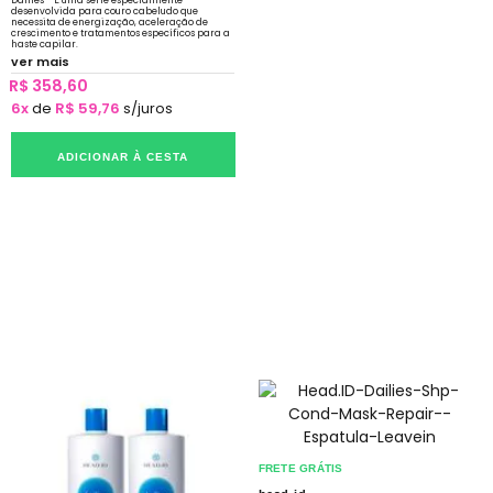
Dailies - É uma série especialmente
desenvolvida para couro cabeludo que
necessita de energização, aceleração de
crescimento e tratamentos específicos para a
haste capilar.
ver mais
R$ 358,60
6x
de
R$ 59,76
s/juros
ADICIONAR À CESTA
FRETE GRÁTIS