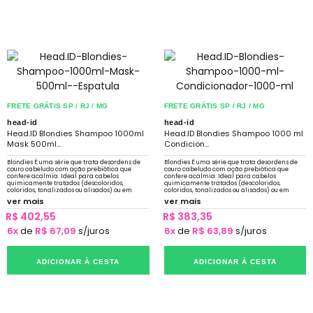
FRETE GRÁTIS SP / RJ / MG
FRETE GRÁTIS SP / RJ / MG
head-id
head-id
Head.ID Blondies Shampoo 1000ml
Head.ID Blondies Shampoo 1000 ml
Mask 500ml...
Condicion...
Blondies É uma série que trata desordens de
Blondies É uma série que trata desordens de
couro cabeludo com ação prebiótica que
couro cabeludo com ação prebiótica que
confere acalmia. Ideal para cabelos
confere acalmia. Ideal para cabelos
quimicamente tratados (descoloridos,
quimicamente tratados (descoloridos,
coloridos, tonalizados ou alisados) ou em
coloridos, tonalizados ou alisados) ou em
constante exposição a sol, mar e piscina.
constante exposição a sol, mar e piscina.
ver mais
ver mais
R$ 402,55
R$ 383,35
6x
de
R$ 67,09
s/juros
6x
de
R$ 63,89
s/juros
ADICIONAR À CESTA
ADICIONAR À CESTA