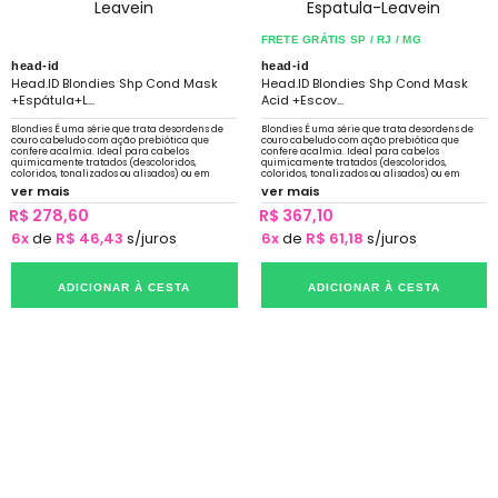
FRETE GRÁTIS SP / RJ / MG
head-id
head-id
Head.ID Blondies Shp Cond Mask
Head.ID Blondies Shp Cond Mask
+Espátula+L...
Acid +Escov...
Blondies É uma série que trata desordens de
Blondies É uma série que trata desordens de
couro cabeludo com ação prebiótica que
couro cabeludo com ação prebiótica que
confere acalmia. Ideal para cabelos
confere acalmia. Ideal para cabelos
quimicamente tratados (descoloridos,
quimicamente tratados (descoloridos,
coloridos, tonalizados ou alisados) ou em
coloridos, tonalizados ou alisados) ou em
constante exposição a sol, mar e piscina.
constante exposição a sol, mar e piscina.
ver mais
ver mais
R$ 278,60
R$ 367,10
6x
de
R$ 46,43
s/juros
6x
de
R$ 61,18
s/juros
ADICIONAR À CESTA
ADICIONAR À CESTA