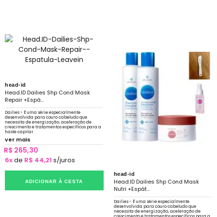
head-id
Head.ID Dailies Shp Cond Mask
Repair +Espá...
Dailies - É uma série especialmente
desenvolvida para couro cabeludo que
necessita de energização, aceleração de
crescimento e tratamentos específicos para a
haste capilar.
ver mais
R$ 265,30
6x
de
R$ 44,21
s/juros
head-id
Head.ID Dailies Shp Cond Mask
ADICIONAR À CESTA
Nutri +Espát...
Dailies - É uma série especialmente
desenvolvida para couro cabeludo que
necessita de energização, aceleração de
crescimento e tratamentos específicos para a