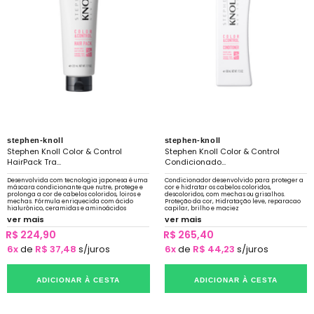
stephen-knoll
stephen-knoll
Stephen Knoll Color & Control
Stephen Knoll Color & Control
HairPack Tra...
Condicionado...
Desenvolvida com tecnologia japonesa é uma
Condicionador desenvolvido para proteger a
máscara condicionante que nutre, protege e
cor e hidratar os cabelos coloridos,
prolonga a cor de cabelos coloridos, loiros e
descoloridos, com mechas ou grisalhos.
mechas. Fórmula enriquecida com ácido
Proteção da cor, Hidratação leve, reparacao
hialurônico, ceramidas e aminoácidos
capilar, brilho e maciez
ver mais
ver mais
R$ 224,90
R$ 265,40
6x
de
R$ 37,48
s/juros
6x
de
R$ 44,23
s/juros
ADICIONAR À CESTA
ADICIONAR À CESTA