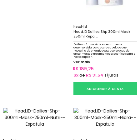
head-id
Head.ID Dailies Shp 300ml Mask
250ml Repai...
Dailies - É uma série especialmente
desenvolvida para couro cabeludo que
necessita de energização, aceleração de
crescimento e tratamentos específicos para a
haste capilar.
ver mais
R$ 189,25
6x
de
R$ 31,54
s/juros
ADICIONAR À CESTA