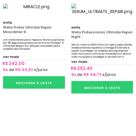
wella
Wella Profes Ultimate Repair
wella
MiracleHair R...
Wella Professionals Ultimate Repair
Night ...
Um tratamento para reparar danos capilares
em 90 segundos graças ao AHA e ao Ômega-9
Sérum noturno definitivo corrige a opacidade,
Ultimate Repair é a solução completa para
ressecamento e quebra O ômega9 hidrata e
cabelos danificados
ajuda a proteger os cabelos dos agressores
noturnos como o atrito do travesseiro.O sérum
ver mais
noturno ajuda a proteger e revitalizar o
cabelo enquanto você dorme
ver mais
R$ 242,00
R$ 292,40
6x
de
R$ 40,33
s/juros
6x
de
R$ 48,73
s/juros
ADICIONAR À CESTA
ADICIONAR À CESTA