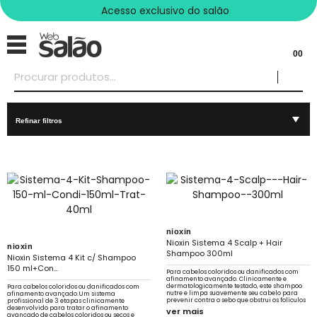
Acesso exclusivo do salão
00
Refinar filtros
nioxin
Nioxin Sistema 4 Scalp + Hair
nioxin
Shampoo 300ml
Nioxin Sistema 4 Kit c/ Shampoo
150 ml+Con...
Para cabelos coloridos ou danificados com
afinamento avançado. Clinicamente e
dermatologicamente testado, este shampoo
Para cabelos coloridos ou danificados com
nutre e limpa suavemente seu cabelo para
afinamento avançado.Um sistema
prevenir contra o sebo que obstrui os folículos
profissional de 3 etapas clinicamente
desenvolvido para tratar o afinamento
ver mais
avançado de cabelos coloridos ou secos e