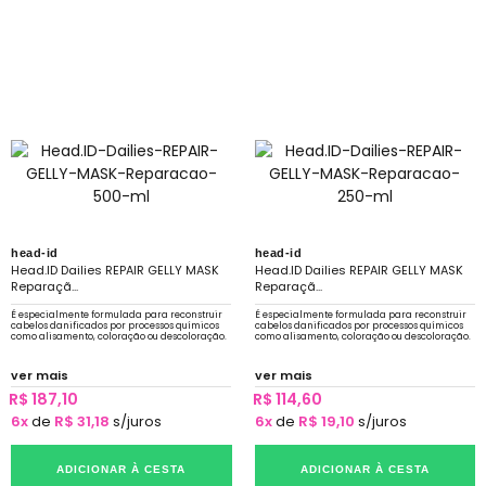
head-id
head-id
Head.ID Dailies REPAIR GELLY MASK
Head.ID Dailies REPAIR GELLY MASK
Reparaçã...
Reparaçã...
É especialmente formulada para reconstruir
É especialmente formulada para reconstruir
cabelos danificados por processos químicos
cabelos danificados por processos químicos
como alisamento, coloração ou descoloração.
como alisamento, coloração ou descoloração.
ver mais
ver mais
R$ 187,10
R$ 114,60
6x
de
R$ 31,18
s/juros
6x
de
R$ 19,10
s/juros
ADICIONAR À CESTA
ADICIONAR À CESTA