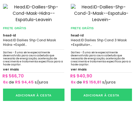
FRETE GRÁTIS
FRETE GRÁTIS
head-id
head-id
Head.ID Dailies Shp Cond Mask
Head.ID Dailies Shp Cond 3 Mask
Hidra +Espát...
+Espátula+...
Dailies - É uma série especialmente
Dailies - É uma série especialmente
desenvolvida para couro cabeludo que
desenvolvida para couro cabeludo que
necessita de energização, aceleração de
necessita de energização, aceleração de
crescimento e tratamentos específicos para a
crescimento e tratamentos específicos para a
haste capilar.
haste capilar.
ver mais
ver mais
R$ 566,70
R$ 940,90
6x
de
R$ 94,45
s/juros
6x
de
R$ 156,81
s/juros
ADICIONAR À CESTA
ADICIONAR À CESTA