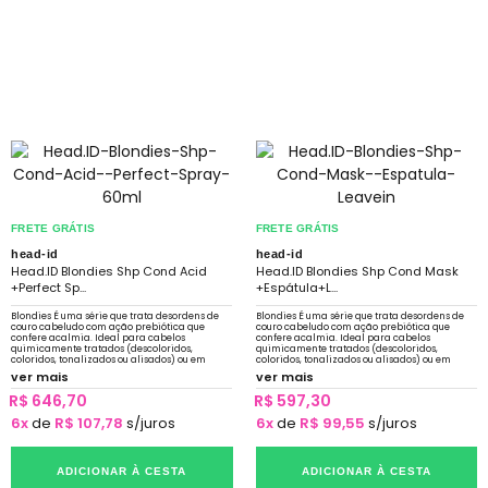
FRETE GRÁTIS
FRETE GRÁTIS
head-id
head-id
Head.ID Blondies Shp Cond Acid
Head.ID Blondies Shp Cond Mask
+Perfect Sp...
+Espátula+L...
Blondies É uma série que trata desordens de
Blondies É uma série que trata desordens de
couro cabeludo com ação prebiótica que
couro cabeludo com ação prebiótica que
confere acalmia. Ideal para cabelos
confere acalmia. Ideal para cabelos
quimicamente tratados (descoloridos,
quimicamente tratados (descoloridos,
coloridos, tonalizados ou alisados) ou em
coloridos, tonalizados ou alisados) ou em
constante exposição a sol, mar e piscina.
constante exposição a sol, mar e piscina.
ver mais
ver mais
R$ 646,70
R$ 597,30
6x
de
R$ 107,78
s/juros
6x
de
R$ 99,55
s/juros
ADICIONAR À CESTA
ADICIONAR À CESTA