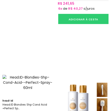
R$ 241,65
6x
de
R$ 40,27
s/juros
ADICIONAR À CESTA
head-id
Head.ID Blondies Shp Cond Acid
+Perfect Sp...