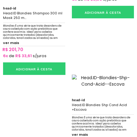
head-id
Head.ID Blondies Shampoo 300 ml
ADICIONAR À CESTA
Mask 250 m...
Blondies É uma série que trata desordens de
couro cabeludo com ação prebiótica que
confere acalmia. Ideal para cabelos
quimicamente tratados (descoloridos,
coloridos, tonalizados ou alisados) ou em
constante exposição a sol, mar e piscina.
ver mais
R$ 201,70
6x
de
R$ 33,61
s/juros
ADICIONAR À CESTA
head-id
Head.ID Blondies Shp Cond Acid
+Escova
Blondies É uma série que trata desordens de
couro cabeludo com ação prebiótica que
confere acalmia. Ideal para cabelos
quimicamente tratados (descoloridos,
coloridos, tonalizados ou alisados) ou em
constante exposição a sol, mar e piscina.
ver mais