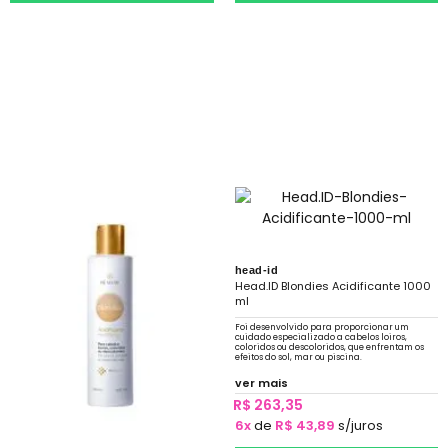
head-id
Head.ID Blondies Acidificante 1000
ml
Foi desenvolvido para proporcionar um
cuidado especializado a cabelos loiros,
coloridos ou descoloridos, que enfrentam os
efeitos do sol, mar ou piscina.
ver mais
R$ 263,35
6x
de
R$ 43,89
s/juros