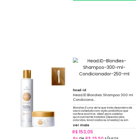
head-id
Head.ID Blondies Shampoo 300 ml
Condiciona...
Blondies É uma série que trata desordens de
couro cabeludo com ação prebiótica que
confere acalmia. Ideal para cabelos
quimicamente tratados (descoloridos,
coloridos, tonalizados ou alisados) ou em
constante exposição a sol, mar e piscina.
ver mais
R$ 153,05
6x
de
R$ 25,50
s/juros