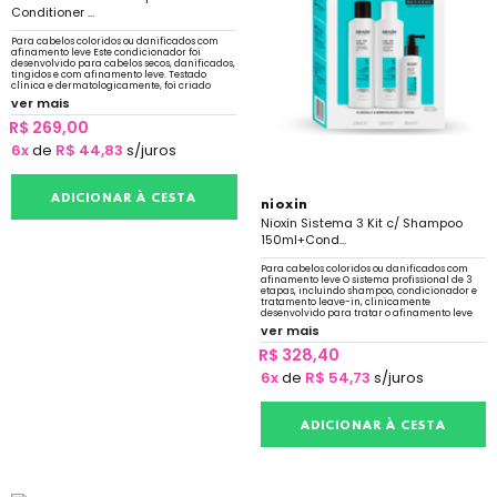
Conditioner ...
Para cabelos coloridos ou danificados com
afinamento leve Este condicionador foi
desenvolvido para cabelos secos, danificados,
tingidos e com afinamento leve. Testado
clínica e dermatologicamente, foi criado
para amplificar a textura do cabelo
ver mais
R$ 269,00
6x
de
R$ 44,83
s/juros
ADICIONAR À CESTA
nioxin
Nioxin Sistema 3 Kit c/ Shampoo
150ml+Cond...
Para cabelos coloridos ou danificados com
afinamento leve O sistema profissional de 3
etapas, incluindo shampoo, condicionador e
tratamento leave-in, clinicamente
desenvolvido para tratar o afinamento leve
de cabelos coloridos ou secos e danificados.
ver mais
R$ 328,40
6x
de
R$ 54,73
s/juros
ADICIONAR À CESTA