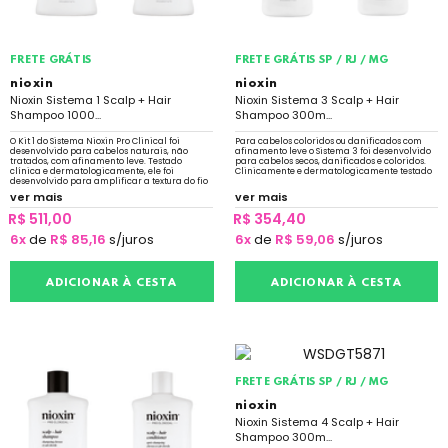
FRETE GRÁTIS
FRETE GRÁTIS SP / RJ / MG
nioxin
nioxin
Nioxin Sistema 1 Scalp + Hair
Nioxin Sistema 3 Scalp + Hair
Shampoo 1000...
Shampoo 300m...
O Kit 1 do Sistema Nioxin Pro Clinical foi
Para cabelos coloridos ou danificados com
desenvolvido para cabelos naturais, não
afinamento leve o Sistema 3 foi desenvolvido
tratados, com afinamento leve. Testado
para cabelos secos, danificados e coloridos.
clínica e dermatologicamente, ele foi
Clinicamente e dermatologicamente testado
desenvolvido para amplificar a textura do fio
e fortalecer a resiliência
ver mais
ver mais
R$ 511,00
R$ 354,40
6x
de
R$ 85,16
s/juros
6x
de
R$ 59,06
s/juros
ADICIONAR À CESTA
ADICIONAR À CESTA
FRETE GRÁTIS SP / RJ / MG
nioxin
Nioxin Sistema 4 Scalp + Hair
Shampoo 300m...