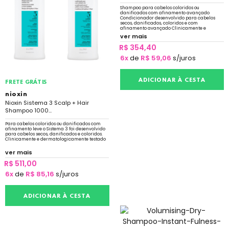
Shampoo para cabelos coloridos ou
danificados com afinamento avançado
Condicionador desenvolvido para cabelos
secos, danificados, coloridos e com
afinamento avançado Clinicamente e
dermatologicamente testado
ver mais
R$ 354,40
6x
de
R$ 59,06
s/juros
ADICIONAR À CESTA
FRETE GRÁTIS
nioxin
Nioxin Sistema 3 Scalp + Hair
Shampoo 1000...
Para cabelos coloridos ou danificados com
afinamento leve o Sistema 3 foi desenvolvido
para cabelos secos, danificados e coloridos.
Clinicamente e dermatologicamente testado
ver mais
R$ 511,00
6x
de
R$ 85,16
s/juros
ADICIONAR À CESTA