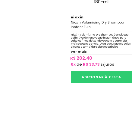
nioxin
Nioxin Volumising Dry Shampoo
Instant Fuln...
Nioxin Volumizing Dry Shampoo é a solução
definitiva de renovação instantânea para
cabelos finos, deixando-os com aparência
mais espessa e cheia. Diga adeus aos cabelos
oleosos e sem vida e olá aos cabelos
renovados e volumosos
ver mais
R$ 202,40
6x
de
R$ 33,73
s/juros
ADICIONAR À CESTA