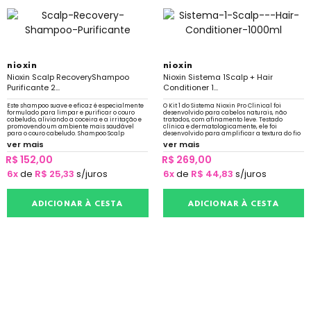
nioxin
nioxin
Nioxin Scalp RecoveryShampoo
Nioxin Sistema 1Scalp + Hair
Purificante 2...
Conditioner 1...
Este shampoo suave e eficaz é especialmente
O Kit 1 do Sistema Nioxin Pro Clinical foi
formulado para limpar e purificar o couro
desenvolvido para cabelos naturais, não
cabeludo, aliviando a coceira e a irritação e
tratados, com afinamento leve. Testado
promovendo um ambiente mais saudável
clínica e dermatologicamente, ele foi
para o couro cabeludo. Shampoo Scalp
desenvolvido para amplificar a textura do fio
Recovery promove a remoção de flocos de
e fortalecer a resiliência
ver mais
ver mais
caspa
R$ 152,00
R$ 269,00
6x
de
R$ 25,33
s/juros
6x
de
R$ 44,83
s/juros
ADICIONAR À CESTA
ADICIONAR À CESTA