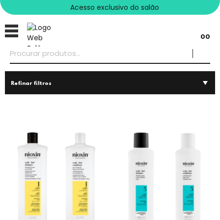
Acesso exclusivo do salão
00
Refinar filtros