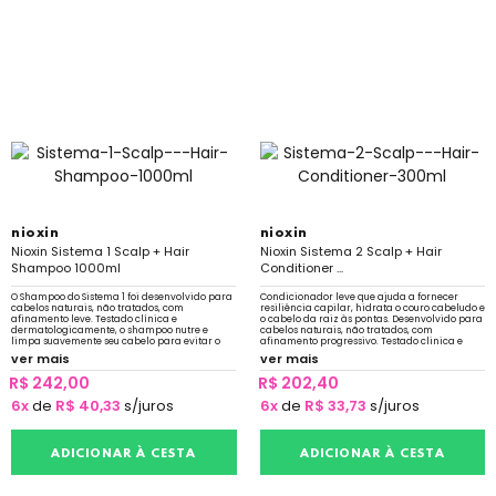
nioxin
nioxin
Nioxin Sistema 1 Scalp + Hair
Nioxin Sistema 2 Scalp + Hair
Shampoo 1000ml
Conditioner ...
O Shampoo do Sistema 1 foi desenvolvido para
Condicionador leve que ajuda a fornecer
cabelos naturais, não tratados, com
resiliência capilar, hidrata o couro cabeludo e
afinamento leve. Testado clínica e
o cabelo da raiz às pontas. Desenvolvido para
dermatologicamente, o shampoo nutre e
cabelos naturais, não tratados, com
limpa suavemente seu cabelo para evitar o
afinamento progressivo. Testado clinica e
sebo que obstrui os folículos.
dermatologicamente.
ver mais
ver mais
R$ 242,00
R$ 202,40
6x
de
R$ 40,33
s/juros
6x
de
R$ 33,73
s/juros
ADICIONAR À CESTA
ADICIONAR À CESTA