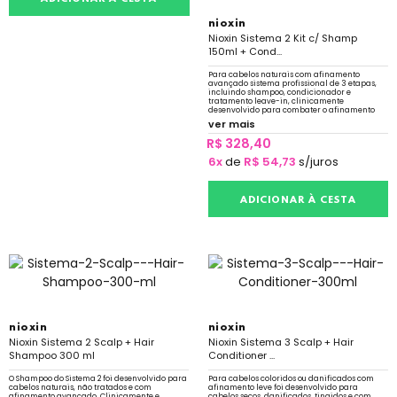
nioxin
Nioxin Sistema 2 Kit c/ Shamp
150ml + Cond...
Para cabelos naturais com afinamento
avançado sistema profissional de 3 etapas,
incluindo shampoo, condicionador e
tratamento leave-in, clinicamente
desenvolvido para combater o afinamento
progressivo de cabelos naturais e não
ver mais
tratados.
R$ 328,40
6x
de
R$ 54,73
s/juros
ADICIONAR À CESTA
nioxin
nioxin
Nioxin Sistema 2 Scalp + Hair
Nioxin Sistema 3 Scalp + Hair
Shampoo 300 ml
Conditioner ...
O Shampoo do Sistema 2 foi desenvolvido para
Para cabelos coloridos ou danificados com
cabelos naturais, não tratados e com
afinamento leve foi desenvolvido para
afinamento avançado. Clinicamente e
cabelos secos, danificados, tingidos e com