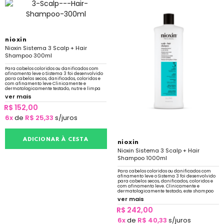
nioxin
Nioxin Sistema 3 Scalp + Hair
Shampoo 300ml
Para cabelos coloridos ou danificados com
afinamento leve o Sistema 3 foi desenvolvido
para cabelos secos, danificados, coloridos e
com afinamento leve Clinicamente e
dermatologicamente testado, nutre e limpa
suavemente para evitar a oleosidade
ver mais
R$ 152,00
6x
de
R$ 25,33
s/juros
ADICIONAR À CESTA
nioxin
Nioxin Sistema 3 Scalp + Hair
Shampoo 1000ml
Para cabelos coloridos ou danificados com
afinamento leve o Sistema 3 foi desenvolvido
para cabelos secos, danificados, coloridos e
com afinamento leve. Clinicamente e
dermatologicamente testado, este shampoo
nutre e limpa suavemente
ver mais
R$ 242,00
6x
de
R$ 40,33
s/juros