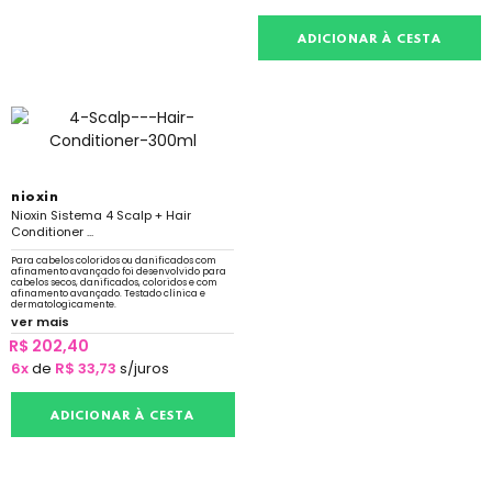
ADICIONAR À CESTA
nioxin
Nioxin Sistema 4 Scalp + Hair
Conditioner ...
Para cabelos coloridos ou danificados com
afinamento avançado foi desenvolvido para
cabelos secos, danificados, coloridos e com
afinamento avançado. Testado clínica e
dermatologicamente.
ver mais
R$ 202,40
6x
de
R$ 33,73
s/juros
ADICIONAR À CESTA