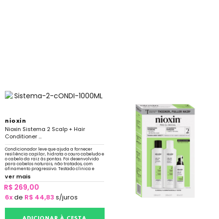
nioxin
Nioxin Sistema 2 Scalp + Hair
Conditioner ...
Condicionador leve que ajuda a fornecer
resiliência capilar, hidrata o couro cabeludo e
o cabelo da raiz às pontas. Foi desenvolvido
para cabelos naturais, não tratados, com
afinamento progressivo. Testado clinica e
dermatologicamente.
ver mais
R$ 269,00
6x
de
R$ 44,83
s/juros
ADICIONAR À CESTA