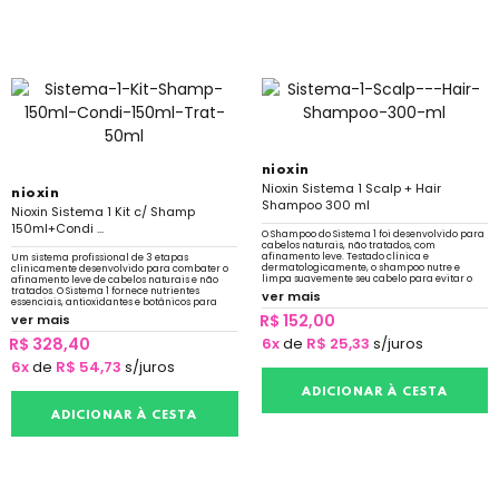
nioxin
Nioxin Sistema 1 Scalp + Hair
nioxin
Shampoo 300 ml
Nioxin Sistema 1 Kit c/ Shamp
150ml+Condi ...
O Shampoo do Sistema 1 foi desenvolvido para
cabelos naturais, não tratados, com
afinamento leve. Testado clínica e
Um sistema profissional de 3 etapas
dermatologicamente, o shampoo nutre e
clinicamente desenvolvido para combater o
limpa suavemente seu cabelo para evitar o
afinamento leve de cabelos naturais e não
sebo que obstrui os folículos
tratados. O Sistema 1 fornece nutrientes
ver mais
essenciais, antioxidantes e botânicos para
refrescar, nutrir e proteger
R$ 152,00
ver mais
R$ 328,40
6x
de
R$ 25,33
s/juros
6x
de
R$ 54,73
s/juros
ADICIONAR À CESTA
ADICIONAR À CESTA