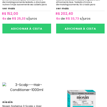
dermatologicamente testado, o shampoo
afinamento leve. Testado clínica e
nutre e limpa suavemente seu cabelo para
dermatologicamente, foi criado para
prevenir o sebo que obstrui os folículos
amplificar a textura do cabelo e fortalecer a
ver mais
ver mais
resiliência
R$ 152,00
R$ 202,40
6x
de
R$ 25,33
s/juros
6x
de
R$ 33,73
s/juros
ADICIONAR À CESTA
ADICIONAR À CESTA
nioxin
Nioxin Sistema 3 Scalp + Hair