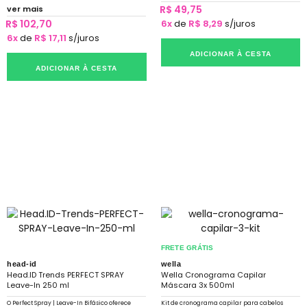
R$ 49,75
ver mais
R$ 102,70
6x
de
R$ 8,29
s/juros
6x
de
R$ 17,11
s/juros
ADICIONAR À CESTA
ADICIONAR À CESTA
FRETE GRÁTIS
head-id
wella
Head.ID Trends PERFECT SPRAY
Wella Cronograma Capilar
Leave-In 250 ml
Máscara 3x 500ml
O Perfect Spray | Leave-In Bifásico oferece
Kit de cronograma capilar para cabelos