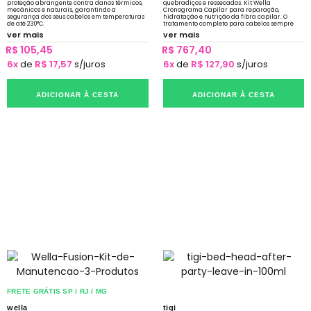
proteção abrangente contra danos térmicos,
quebradiços e ressecados. Kit Wella
mecânicos e naturais, garantindo a
Cronograma Capilar para reparação,
segurança dos seus cabelos em temperaturas
hidratação e nutrição da fibra capilar. O
de até 230°C.
tratamento completo para cabelos sempre
fortes, hidratados e brilhantes.
ver mais
ver mais
R$ 105,45
R$ 767,40
6x
de
R$ 17,57
s/juros
6x
de
R$ 127,90
s/juros
ADICIONAR À CESTA
ADICIONAR À CESTA
FRETE GRÁTIS SP / RJ / MG
wella
tigi