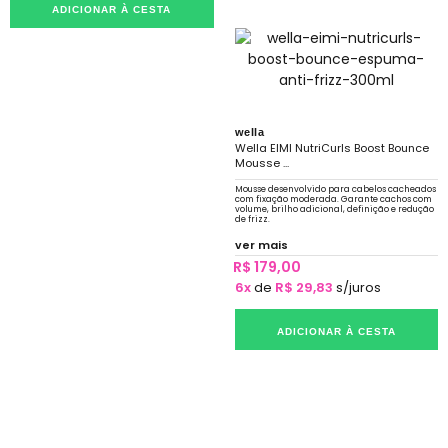
ADICIONAR À CESTA
wella
Wella EIMI NutriCurls Boost Bounce
Mousse ...
Mousse desenvolvido para cabelos cacheados
com fixação moderada. Garante cachos com
volume, brilho adicional, definição e redução
de frizz.
ver mais
R$ 179,00
6x
de
R$ 29,83
s/juros
ADICIONAR À CESTA