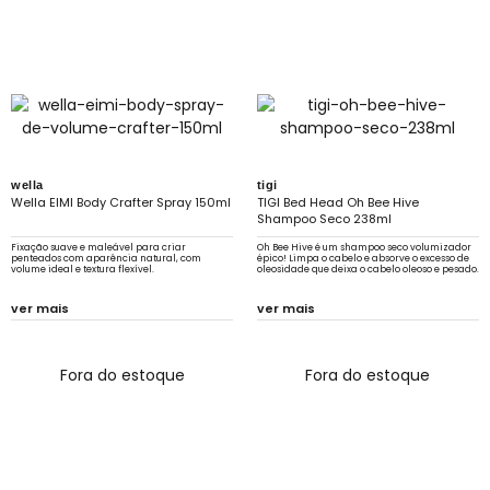
wella
tigi
Wella EIMI Body Crafter Spray 150ml
TIGI Bed Head Oh Bee Hive
Shampoo Seco 238ml
Fixação suave e maleável para criar
Oh Bee Hive é um shampoo seco volumizador
penteados com aparência natural, com
épico! Limpa o cabelo e absorve o excesso de
volume ideal e textura flexível.
oleosidade que deixa o cabelo oleoso e pesado.
ver mais
ver mais
Fora do estoque
Fora do estoque