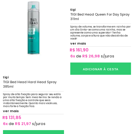
tigi
TIGI Bed Head Queen For Day Spray
311ml
Spray de volume, se transforme em rainha por
um dia Sinta-se como uma rainha, mas se
apresente como uma superstar! Tenha
volume, corpo e altura que não desistirão de
você!
ver mais
R$ 161,90
6x
de
R$ 26,98
s/juros
ADICIONAR À CESTA
tigi
TIGI Bed Head Hard Head Spray
385ml
Spray de alta fixação para segurar seu estilo
por muito tempo. Sem meio termo. Se renda a
uma alta fixação e controle que seca
instantaneamente. Quanto mais você usa,
mais forte a fixação fica.
ver mais
R$ 131,85
6x
de
R$ 21,97
s/juros