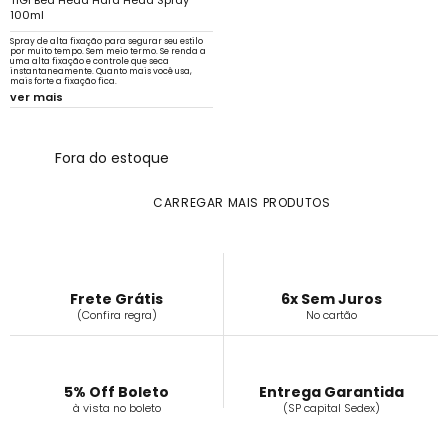
TIGI Bed Head Hard Head Spray
100ml
Spray de alta fixação para segurar seu estilo
por muito tempo. Sem meio termo. Se renda a
uma alta fixação e controle que seca
instantaneamente. Quanto mais você usa,
mais forte a fixação fica.
ver mais
Fora do estoque
CARREGAR MAIS PRODUTOS
Frete Grátis
6x Sem Juros
(Confira regra)
No cartão
5% Off Boleto
Entrega Garantida
à vista no boleto
(SP capital Sedex)