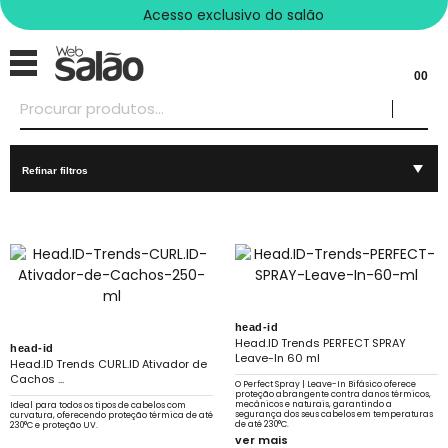
Acesso exclusivo do salão
00
Refinar filtros
head-id
Head.ID Trends PERFECT SPRAY
head-id
Leave-In 60 ml
Head.ID Trends CURL.ID Ativador de
Cachos ...
O Perfect Spray | Leave-In Bifásico oferece
proteção abrangente contra danos térmicos,
mecânicos e naturais, garantindo a
Ideal para todos os tipos de cabelos com
segurança dos seus cabelos em temperaturas
curvatura, oferecendo proteção térmica de até
de até 230°C.
230°C e proteção UV.
ver mais