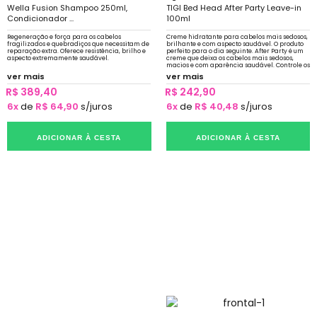
Wella Fusion Shampoo 250ml,
TIGI Bed Head After Party Leave-in
Condicionador ...
100ml
Regeneração e força para os cabelos
Creme hidratante para cabelos mais sedosos,
fragilizados e quebradiços que necessitam de
brilhante e com aspecto saudável. O produto
reparação extra. Oferece resistência, brilho e
perfeito para o dia seguinte. After Party é um
aspecto extremamente saudável.
creme que deixa os cabelos mais sedosos,
macios e com aparência saudável. Controle os
arrepiados do mal e brilhe.
ver mais
ver mais
R$ 389,40
R$ 242,90
6x
de
R$ 64,90
s/juros
6x
de
R$ 40,48
s/juros
ADICIONAR À CESTA
ADICIONAR À CESTA